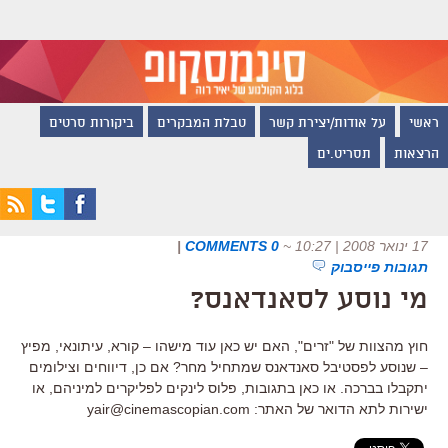
ראשי
על אודות/יצירת קשר
טבלת המבקרים
ביקורות סרטים
הרצאות
תסריט.ים
17 ינואר 2008 | 10:27
~
0 COMMENTS
|
תגובות פייסבוק
מי נוסע לסאנדאנס?
חוץ מהצוות של "זרים", האם יש כאן עוד מישהו – קורא, עיתונאי, מפיץ
– שנוסע לפסטיבל סאנדאנס שמתחיל מחר? אם כן, דיווחים וצילומים
יתקבלו בברכה. או כאן בתגובות, פלוס לינקים לפליקרים למיניהם, או
ישירות לתא הדואר של האתר: yair@cinemascopian.com