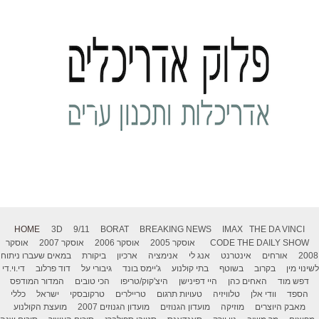
HOME
3D
9/11
BORAT
BREAKING NEWS
IMAX
THE DA VINCI
THE DAILY SHOW
CODE
אוסקר 2005
אוסקר 2006
אוסקר 2007
אוסקר
2008
אורחים
אינטרנט
אנג לי
אנימציה
ארכיון
ביקורת
במאים שעברו ניתוח
לשינוי מין
בקרוב
בשוטף
בתי קולנוע
ג'יימס בונד
גיבורי על
דוד פרלוב
די.וי.די
דפש מוד
האחים כהן
היי דפינישן
היצ'קוק/טריפו
הכי טובים
המדור המודפס
הספד
וודי אלן
טלוויזיה
טעויות תרגום
טריילרים
טרקובסקי
ישראל
כללי
מאבק היוצרים
מוזיקה
מועדון הגנוזים
מועדון הגנוזים 2007
מועצת הקולנוע