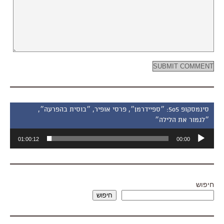
סינמסקופ 505: ״ספיידרמן״, פרסי אופיר, ״בוסית בהפרעה״,
״לגמור את הלילה״
נגן
01:00:12
00:00
אודיו
חיפוש
חיפוש