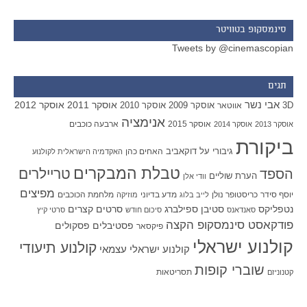
סינמסקופ בטוויטר
Tweets by @cinemascopian
תגים
אבי נשר
אוסקר 2011
אוסקר 2012
אוסקר 2009
אוסקר 2010
3D
אווטאר
אנימציה
אוסקר 2015
ארבעה כוכבים
אוסקר 2013
אוסקר 2014
ביקורת
גיבורי על
דוקאביב
האחים כהן
האקדמיה הישראלית לקולנוע
טבלת המבקרים
טריילרים
הספד
הערת שוליים
וודי אלן
מפיצים
יוסף סידר
כריסטופר נולן
מדע בדיוני
מלחמת הכוכבים
לייב בלוג
מוזיקה
סטיבן ספילברג
סרטים קצרים
נטפליקס
סאנדאנס
סיכום חודש
סרטי קיץ
פודקאסט סינמסקופ הקצה
פסטיבלים
פסקולים
פיקסאר
קולנוע ישראלי
קולנוע תיעודי
קולנוע ישראלי עצמאי
שוברי קופות
תסריטאות
קטנוניזם