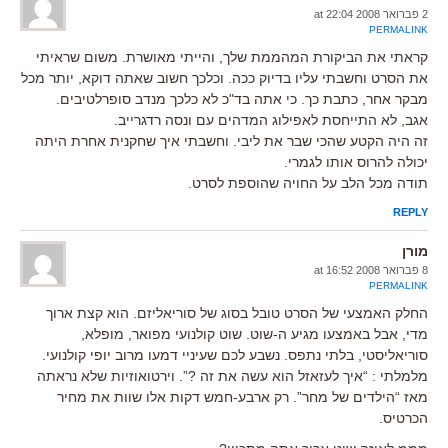
2 פברואר 2008 at 22:04
PERMALINK
קראתי את הביקורת המהממת שלך, והייתי מאושרת. משום שראיתי
את הסרט וחשבתי עליו בדיוק ככה. וכלכך חשוב שאתה דוקא, יותר מכל
מבקר אחר, כתבת כך. כי אתה בד"כ לא כלכך מנדב סופרלטיבים.
אגב, לא התייחסת לאפילוג המדהים עם ונסה רדגרייב.
זה היה הקטע שהכי שבר את ליבי. וחשבתי איך שחקנית אחרת היתה
יכולה להרוס אותו לגמרי.
תודה מכל הלב על החויה שהוספת לסרט.
REPLY
מורן
8 פברואר 2008 at 16:52
PERMALINK
החלק האמצעי של הסרט טובל בסוג של סוריאליזם. הוא קצת ארוך
מדי, אבל באמצעו מגיע ה-שוט. שוט קולנועי מפואר, מופלא,
סוריאליסטי, בלתי נתפס. נשבע לכם שעיניי דמעו מרוב יופי קולנועי.
מלמלתי : “איך לעזאזל הוא עשה את זה ?”. וירטואוזיות שלא נראתה
מאז “הילדים של מחר”. רק ארבע-חמש דקות אלו שוות את מחיר
הכרטיס.