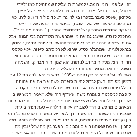
זהו, על פניו, רומן רומנטי למשרתות, עלילה שמתחילה כמו "ליידי
צ'טרלי, הדור הבא". אבל בזכות הספר הלא-בלתי-קיצוני של איאן
מקיואן (שעסק בעבר בספריו בגילוי עריות, פדופיליה וזואופיליה, וכאן
נסוב סביב סיפורו של אולי-אונס), הבימוי עז התנופה של ג'ו רייט
ובעיקר התסריט המבריק של כריסטופר המפטון ("יחסים מסוכנים")
מתקבל לו סרט שיענג גם את מי שמחפשת מלודרמת בכי הגונה, אבל
גם מי שרוצה סרט שחופר באינטרטקסטואליות אינטליגנטית, שעוסק
בנראטולוגיה, ושמתגלה כסרט שהוא לא רק סתם סיפור, אלא טקסט
מורכב שגודש עצמו בדימויים, מטאפורות וסמלים. הסרט הזה הוא
חדווה: הוא מכיל חומר רב לניתוח, הוא שנון, הוא מבריק, והשמחה
השכלית הזאת מתאזן עם התוגה שעלילתו יוצרת.
העלילה, על פניה: העסק נפתח ב-1935, בראיוני היא ילדה בת 12 עם
דמיון מפותח וחשק לגדול להיות סופרת. כשהיא רואה את אחותה
בשלל פוזות משונות עם הגנן, בנה של מנהלת משק הבית, הקטנה
קופצת למסקנות ואומרת משהו שעדיף היה שלא ייאמר. חמש שנים
אחר כך, השלכותיו של מעשי אותו יום ממשיכים להדהד בחיי הדמויות.
הנאהבים מחפשים דרך לשוב זה אל זו, הילדה – כעת נערה בוגרת
שמבינה מה עשתה – מחפשת דרך לכפר על מעשיה. הסרט נע כל הזמן
בין נקודות תצפית מתחלפות, הוא כמו פאזל: מה שהילדה רואה, מבלי
להבין. ואז מה שאנחנו רואים ומבינים. הפער בין מה שגלוי ובין מה
שמוסתר נשמר כל הזמן ויוצר לסרט מימד אירוני מחד וטראגי מאידך