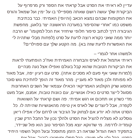
עדיין לא ראיתי את הסרט אבל קראתי את הספר ורק מרפרוף על
הביקורת שלך עושה רושם שאתה מספיילר בו על ימין ועל שמאל והורס
את המקומות שבהם נמצא הכאב (והיופי) האמיתי. כבר בכתיבת
משפט כמו "אחרי שהסיפור במערכה הראשונה יצר בלאגן, מחפשת
הגיבורה דרך לכתוב סיפור חלופי שיחזיר את הכל למקומו" יש הרבה
יותר ממה שאני כקורא רוצה לדעת על סרט (לפחות מבלי שתהיה לי
את האפשרות לדעת שזה בא). מה הקטע שלך עם ספוילרים?
ולמשהו אחר לגמרי –
ראיתי אתמול את לארס והבחורה האמיתית ואח"כ הופתעתי לראות
את הביקורות הטובות שהוא קבל בעולם ואפילו אצל נעה מנהיים
(למרות שאני אף פעם לא מסכים אתה). סרט עם רעיון יפה, אבל מאוד
לא מפותח ולכן מאוד לא מעניין. מהר מאוד זה הופך לחתיכת גוש סוכר
מהסוג שרק הקולנוע האמריקאי הכאילו עצמאי של השנים האחרונות
מסוגל לייצר.סרטים כאילו אנושיים, עם כוונות טובות, אמנם, אבל מעט
מדי כשרון או תחכום או רגש אמיתי. פה ושם קראתי על השוואות
לקפרה, אבל ליוצרים של לארס אין טיפה מהאנושיות שהיתה לו. כל
הסרט אתה לא יודע אם לצחוק על הגיבור או לרחם עליו אפילו ריאן
גוסלינג לא מצליח להציל את הסרט ולהלך נכון על החבל הדק שבין
קומדיה לדרמה. מי שדווקא יוצא מכל הסיפור טוב הוא פול שניידר,
בתפקיד האח הגדול שנראה רב הזמן מתוסכל ובעל הקול השפוי היחיד
בסרט. הכל גלוי ולא מעודן, הכל סמלי וסימטרי ו"נכון", אבל את