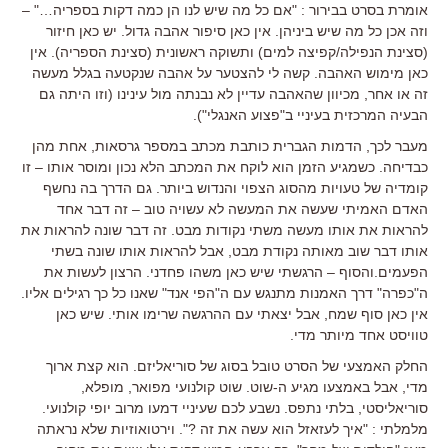
אומרת בסרט בבירור : "אם כל מה שיש לנו הן כמה דקות בספריה…" –
וזה אכן כל מה שיש ביניהן. אין כאן סיפור אהבה גדול. יש כאן חיזור
(סצינת הנפילה/קפיצה למים) ותשוקה ראשונית (סצינת הספריה). אין
כאן מימוש האהבה. קשה לי להצטער על אהבה שנקטעה בגלל מעשה
זה או אחר, מכיוון שהאהבה עדיין לא נבנתה מול עינינו (וזו היתה גם
הבעיה המרכזית בעיניי ב"פצוע האנגלי").
מעבר לכך, הדמות הגברית כותבת מכתב במספר גרסאות, אחת מהן
כבדיחה. כשמגיע הזמן הוא לוקח את המכתב הלא נכון ומוסר אותו – זו
קומדיה של טעויות מהסוג הצפוי והנדוש ביותר. גם הדרך בה נחשף
האדם האמיתי שעשה את המעשה לא עשויה טוב – זה דבר אחד
להראות את אותו מעשה משתי נקודות מבט. זה דבר שונה להראות את
אותו דבר שוב מאותה נקודת מבט, אבל להראות אותו שונה בשתי
הפעמים.והסוף – הרגשתי שיש כאן משהו פחדני. הרצון לעשות את
ה"כפרה" דרך האמנות מתנגש עם ה"הפי אנד" שאנו כל כך רגילים אליו.
אין כאן סוף שמח, אבל יצאתי עם ההרגשה שרימו אותי. שיש כאן
טוויסט אחד מיותר מדי.
החלק האמצעי של הסרט טובל בסוג של סוריאליזם. הוא קצת ארוך
מדי, אבל באמצעו מגיע ה-שוט. שוט קולנועי מפואר, מופלא,
סוריאליסטי, בלתי נתפס. נשבע לכם שעיניי דמעו מרוב יופי קולנועי.
מלמלתי : "איך לעזאזל הוא עשה את זה ?". וירטואוזיות שלא נראתה