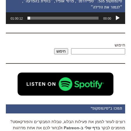
סינמסקופ 505: ״ספיידרמן״, פרסי אופיר, ״בוסית בהפרעה״,
״לגמור את הלילה״
נגן
01:00:12
00:00
אודיו
חיפוש
חיפוש
תמכו ב"סינמסקופ"
רוצים לעזור לממן את פעילות הבלוג, טבלת המבקרים והפודקאסט?
מוזמנים לבקר
בדף שלי ב-Patreon
ולבחור לכם את אחת מדרגות