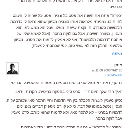
מאז "הילדים של מחר". רק ארבע-חמש דקות אלו שוות את מחיר
הכרטיס.
"כפרה" פתח את השנה את פסטיבל ונציה, פסטיבל שהיה לי העונג
להיות בו. נמנעתי מלראות אותו בונציה מכיוון שהוא נראה לי כדרמת
תלבושות סטנדרטית, וקצת עייפתי מאלו. אבל הא ממש לא. הוא
מעניין, מעורר חשיבה, אבל גם לוקה בחסר. (אבל לאמא שלי, שכן
אוהבת "דרמות תלבושות", אני לא אמליץ לראות את הסרט, מכיוון
שלטעמי החלק הזה לא עשוי טוב, כפי שכתבתי למעלה).
REPLY
איתן
26 ינואר 2008 at 11:08
PERMALINK
בנוסף, ראיתי אתמול שני סרטים נוספים במסגרת הפסטיבל הבריטי :
"איך הדג שלך היום ? " – סרט סיני בהפקה בריטית. הקרנת וידאו.
נסיון מעניין לעשות הקבלה בין חיי הדמות וחיי התסריטאי שכותב עליה.
הנסיון נכשל בסופו של דבר, כי לא קוירם מספיק דברים מעניינים
לדמויות בסרט – לא לתסריטאי, ולא לדמות שהוא כותב. סרט מעניין,
אבל לוקה בחסר.
"הקרב על חדיתא" – גם אם הסרט קצת דידקטי מדי באמירות