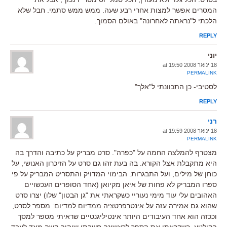
המסרים אפשר למצות אחרי רבע שעה. ממש ממש סתמי. חבל שלא
הלכתי ל"נראתה לאחרונה" באולם הסמוך.
REPLY
יוני
18 ינואר 2008 at 19:50
PERMALINK
לסטיבי- כן התכוונתי ל"אלך"
REPLY
רני
18 ינואר 2008 at 19:59
PERMALINK
מצטרף להמלצה החמה על "כפרה". סרט מבריק על כתיבה והדרך בה
היא מתקבלת אצל הקורא. בה בעת זהו גם סרט על הזיכרון האנושי, על
כוחן של מילים, ועל התבגרות. הבימוי המדויק והתסריט המבריק על פי
ספרו המבריק לא פחות של איאן מקיואן (אחד הסופרים העכשויים
האהובים עלי עוד מימי נעוריי כשקראתי את "גן הבטון" שלו) יצרו סרט
שהוא גם אמירה עזה על אינטרפרטציה ממדיום למדיום: מספר לסרט,
וככזה הוא אחד העיבודים היותר אינטיליגנטיים שראיתי מספר למסך
הקולנוע. כשקראתי את הספר לראשונה חשבתי שיהיה קשה מאד לעבד