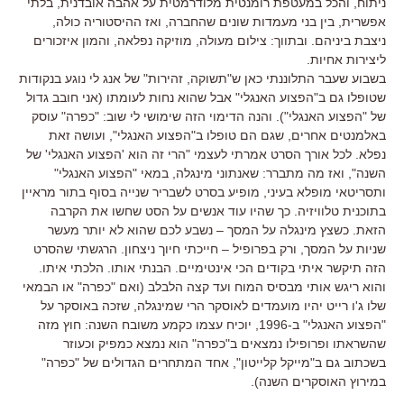
ניתוח, והכל במעטפת רומנטית מלודרמטית על אהבה אובדנית, בלתי
אפשרית, בין בני מעמדות שונים שהחברה, ואז ההיסטוריה כולה,
ניצבת ביניהם. ובתווך: צילום מעולה, מוזיקה נפלאה, והמון איזכורים
ליצירות אחיות.
בשבוע שעבר התלוננתי כאן ש"תשוקה, זהירות" של אנג לי נוגע בנקודות
שטופלו גם ב"הפצוע האנגלי" אבל שהוא נחות לעומתו (אני חובב גדול
של "הפצוע האנגלי"). והנה הדימוי הזה שימושי לי שוב: "כפרה" עוסק
באלמנטים אחרים, שגם הם טופלו ב"הפצוע האנגלי", ועושה זאת
נפלא. לכל אורך הסרט אמרתי לעצמי "הרי זה הוא 'הפצוע האנגלי' של
השנה", ואז מה מתברר: שאנתוני מינגלה, במאי "הפצוע האנגלי"
ותסריטאי מופלא בעיני, מופיע בסרט לשבריר שנייה בסוף בתור מראיין
בתוכנית טלוויזיה. כך שהיו עוד אנשים על הסט שחשו את הקרבה
הזאת. כשצץ מינגלה על המסך – נשבע לכם שהוא לא יותר מעשר
שניות על המסך, ורק בפרופיל – חייכתי חיוך ניצחון. הרגשתי שהסרט
הזה תיקשר איתי בקודים הכי אינטימיים. הבנתי אותו. הלכתי איתו.
והוא ריגש אותי מבסיס המוח ועד קצה הלבלב (ואם "כפרה" או הבמאי
שלו ג'ו רייט יהיו מועמדים לאוסקר הרי שמינגלה, שזכה באוסקר על
"הפצוע האנגלי" ב-1996, יוכיח עצמו כקמע משובח השנה: חוץ מזה
שהשראתו ופרופילו נמצאים ב"כפרה" הוא נמצא כמפיק וכעוזר
בשכתוב גם ב"מייקל קלייטון", אחד המתחרים הגדולים של "כפרה"
במירוץ האוסקרים השנה).