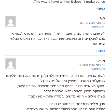
The way u have written it doesn't make sense.
REPLY
חוף
19 ינואר 2008 at 1:15
PERMALINK
לא אהבתי את הפצוע האנגלי, ויש לי תחושה שזה או סרט לבנות או
סרט למבקרים. רוב האנשים שאני מכיר די תיעבו את האפוס הבלתי
נגמר הזה.
REPLY
אליקו
19 ינואר 2008 at 23:04
PERMALINK
לאחר שראיתי את הסרט הייתי חצוי ולא כל כך ידעתי מה דעתי עליו עד
שנתקלתי במשפט המצויין הזה של ניב שטנדל
"עודף מעשרים מילה: דרמה תקופתית מפוארת, כתובה היטב,
משוחקת מצוין, נראית נפלא, מבוימת נהדר.
בשתי מילים – הישג מרשים. במילה אחת – משעמם."
אכן, מילים כדורבנות. אני נוטה להסכים.
יאללה האחים כהן, מחר בבוקר במלחה, מישהו מצטרף?