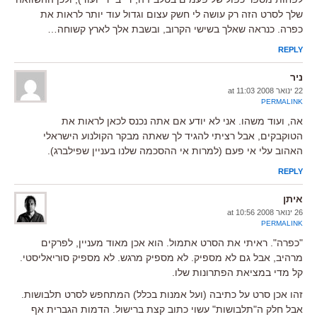
שלך לסרט הזה רק עושה לי חשק עצום וגדול עוד יותר לראות את
כפרה. כנראה שאלך בשישי הקרוב, ובשבת אלך לארץ קשוחה…
REPLY
ניר
22 ינואר 2008 at 11:03
PERMALINK
אה, ועוד משהו. אני לא יודע אם אתה נכנס לכאן לראות את
הטוקבקים, אבל רציתי להגיד לך שאתה מבקר הקולנוע הישראלי
האהוב עלי אי פעם (למרות אי ההסכמה שלנו בעניין שפילברג).
REPLY
איתן
26 ינואר 2008 at 10:56
PERMALINK
"כפרה". ראיתי את הסרט אתמול. הוא אכן מאוד מעניין, לפרקים
מרהיב, אבל גם לא מספיק. לא מספיק מרגש. לא מספיק סוריאליסטי.
קל מדי במציאת הפתרונות שלו.
זהו אכן סרט על כתיבה (ועל אמנות בכלל) המתחפש לסרט תלבושות.
אבל חלק ה"תלבושות" עשוי כתוב קצת ברישול. הדמות הגברית אף