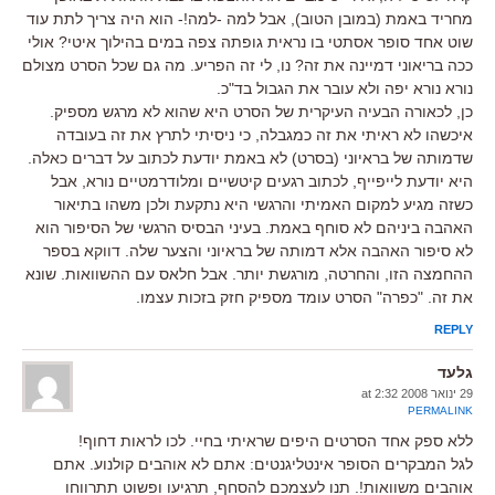
מחריד באמת (במובן הטוב), אבל למה -למה!- הוא היה צריך לתת עוד
שוט אחד סופר אסתטי בו נראית גופתה צפה במים בהילוך איטי? אולי
ככה בריאוני דמיינה את זה? נו, לי זה הפריע. מה גם שכל הסרט מצולם
נורא נורא יפה ולא עובר את הגבול בד"כ.
כן, לכאורה הבעיה העיקרית של הסרט היא שהוא לא מרגש מספיק.
איכשהו לא ראיתי את זה כמגבלה, כי ניסיתי לתרץ את זה בעובדה
שדמותה של בראיוני (בסרט) לא באמת יודעת לכתוב על דברים כאלה.
היא יודעת לייפייף, לכתוב רגעים קיטשיים ומלודרמטיים נורא, אבל
כשזה מגיע למקום האמיתי והרגשי היא נתקעת ולכן משהו בתיאור
האהבה ביניהם לא סוחף באמת. בעיני הבסיס הרגשי של הסיפור הוא
לא סיפור האהבה אלא דמותה של בראיוני והצער שלה. דווקא בספר
ההחמצה הזו, והחרטה, מורגשת יותר. אבל חלאס עם ההשוואות. שונא
את זה. "כפרה" הסרט עומד מספיק חזק בזכות עצמו.
REPLY
גלעד
29 ינואר 2008 at 2:32
PERMALINK
ללא ספק אחד הסרטים היפים שראיתי בחיי. לכו לראות דחוף!
לגל המבקרים הסופר אינטליגנטים: אתם לא אוהבים קולנוע. אתם
אוהבים משוואות!. תנו לעצמכם להסחף, תרגיעו ופשוט תתרווחו