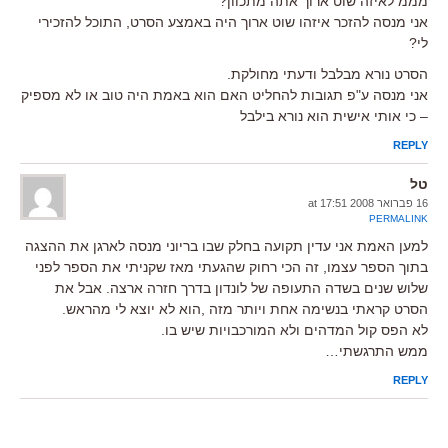
מממ לאיזה שוט ארוך אתה מתכוון?
אני מנסה להזכר איזהו שוט ארוך היה באמצע הסרט, התוכל להזכירי
לי?
הסרט נורא מבלבל ודעתי מחולקת.
אני מנסה ע"פ תגובות להחליט האם הוא באמת היה טוב או לא מספיק
– כי אותי אישית הוא נורא בילבל
REPLY
טל
16 פברואר 2008 at 17:51
PERMALINK
למען האמת אני עדין תקועה בחלק שבו בריוני מנסה לארגן את ההצגה
בתוך הספר עצמו, זה הכי רחוק שהגעתי מאז שקניתי את הספר לפני
שלוש שנים בשדה התעופה של לונדון בדרך חזרה ארצה. אבל את
הסרט קראתי בנשימה אחת ויותר מזה ,הוא לא יוצא לי מהראש.
לא הפס קול המדהים ולא המורכבויות שיש בו.
ממש התרגשתי…
REPLY