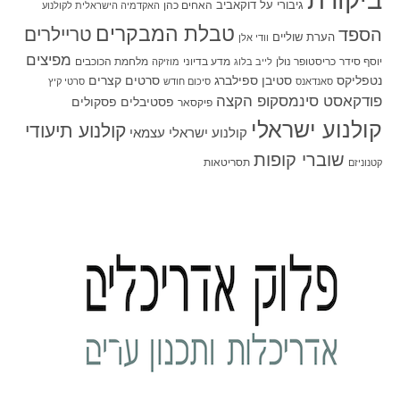
גיבורי על
דוקאביב
האחים כהן
האקדמיה הישראלית לקולנוע
טבלת המבקרים
טריילרים
הספד
הערת שוליים
וודי אלן
מפיצים
יוסף סידר
כריסטופר נולן
מדע בדיוני
מלחמת הכוכבים
לייב בלוג
מוזיקה
סטיבן ספילברג
סרטים קצרים
נטפליקס
סאנדאנס
סיכום חודש
סרטי קיץ
פודקאסט סינמסקופ הקצה
פסטיבלים
פסקולים
פיקסאר
קולנוע ישראלי
קולנוע תיעודי
קולנוע ישראלי עצמאי
שוברי קופות
תסריטאות
קטנוניזם