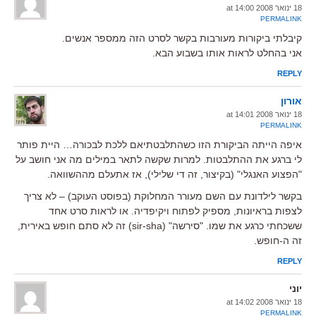
18 ינואר 2008 at 14:00
PERMALINK
קיבלתי ביקורות מעורבות בקשר לסרט הזה ממספר אנשים.
אני בהחלט לראות אותו בשבוע הבא.
REPLY
אורון
18 ינואר 2008 at 14:01
PERMALINK
איפה הייתה הביקורת הזו כשהתלבטתיאם ללכת לבכורה… היית פותר
לי ברגע את ההתלבטות. למרות שקשה לתאר במילים מה אני חושב על
"הפצוע האנגלי" (בקיצור, זה די שלילי), אז אתעלם מההשוואה.
בקשר לילדונת עם השם מעורר המחלוקת (בפוסט העוקב) – לא צריך
לצפות בראיונות, מספיק לפתוח ויקיפדיה. או לראות סרט אחד
ששכחתי כרגע את שמו. "סירשה" (sir-sha) זה לא סתם חופש באירית,
זה ה-חופש.
REPLY
יוני
18 ינואר 2008 at 14:02
PERMALINK