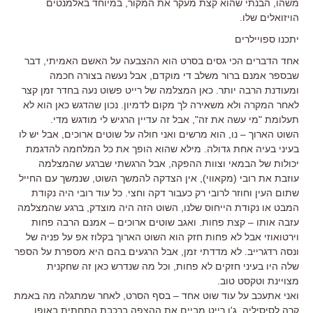
משהו, הבנתי שהוא קצת מעקר את המקור, במיוחד באלמנטים
הויזואלים שלו.
יתכנו ספויילרים
אחד הדברים הכי גסים בסרט הוא ההצבעה על האשם האמיתי, דבר
שבספר אמנם ברור משלב די מוקדם, אבל נעשה בצורה חכמה
ומעודנת הרבה יותר. כאן המצלמה של רייט פשוט נעה בחדר זמן קצר
לאחר המקרה ולא משאירה לך מקום לדמיון. נכון שהדגש כאן הוא לא
תעלומת "מי עשה את זה", אבל זה עדיין הרגיש לי מודגש מדי.
השוט הארוך – נו, הוא מרשים ואני חולה על שוטים ארוכים, אבל יש לו
בעיני בעיה אחת גדולה. מילא שהוא הופך את כל המלחמה להדגמת
יכולות של הבמאי וצוות ההפקה, אבל הרגשתי שברגע שהמצלמה
עוזבת את רובי (מקאווי), אין הצדקה להמשך השוט, שנמשך עם החייל
שתום העין וחוזר לרובי רק כעבור דקה וחצי. כל עוד רובי היה נקודת
המבט או נקודת הייחוס שלנו, השוט הזה היה מוצדק, ברגע שהמצלמה
עזבה אותו – קצת פחות. ואגב שוטים ארוכים – אמנם הרבה פחות
וירטואוזי אבל לא פחות חזק הוא השוט הארוך בקלוז אפ על פניה של
ונסה רדגרייב. לא מדדתי זמן, אבל הרגעים בהם היא מספרת על הספר
שלה היו בעיני חזקים לא פחות, וכל מה שנדרש כאן זה שחקנית
מצויינת וטקסט טוב.
ואני אתעכב על עוד שוט אחד – בסף הסרט, לאחר שמתגלה מה באמת
קרה לסיסיליה, ג'ו רייט מביים את ההצפה ברכבת התחתית באופן