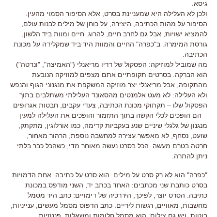
גיסא.
ולכן לא העלילה היא שמעניינת בסרט, אלא הסיפור הסמוי מהעין.
הסיפור על מהות הכתיבה, היצירה, על כוחן של מילים לבנות עולם,
להמציא ישויות, אבל גם לחרב חיים, להרוג. חיים ומוות ביד הלשון,
גורסת המימרה. ב"כפרה" החיים והמוות היד ביד שמקלידה על מכונת
הכתיבה.
מה שמוביל למוזיקה: הפסקול של דריו מריאנלי ("האמיצה", "ונדטה")
הוא הברקה. בסרטים תקופתיים אתם מצפים למוזיקה הנובעת
מהתקופה, אבל מריאנלי יצר מוזיקה המשקפת את מנגנוני הגוף והנפש
ולא העלילה: לא מעט אלמנטים מהסאונד העלילתי משתלבים בתוך
הפסקול שלו – תקתוקי מכונת הכתיבה, צעדי עקבים, חבטות אגרופים
– הם הופכים לכלי הקשה בתוך התזמור והופכים את העלילה למעין
מנגנון של גלגלי שיניים שנע בעקביות קדימה, כמו אורלוגין, מתקתק,
שועט, נסחף, לא מאפשר עצירה למחשבה נוספת, הרהור מאחור,
חרטה בטרם מעשה. הכל בסרט נעשה מאוחר מדי, כשהכל כבר בלתי
ניתן להתרה.
"כפרה" הוא לא רק סרט על מילים. הוא סרט על כתיבה. אחת הדמויות
בסרט כותבת שני מכתבים: האחד בכתב יד, השני מודפס במכונת
כתיבה. הסרט יוצר, לפיכך, היררכיה של דימויים: כתב היד מסמל
מחשבות, מאוויים, רגשות ליריים. כתב הדפוס מסמל מעשים, ענייניות,
בוטות. ויש גם צילום: הוא מסמל חלומות ומשאלות, פנטזיות.