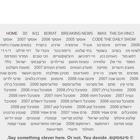
HOME
3D
9/11
BORAT
BREAKING NEWS
IMAX
THE DA VINCI
THE DAILY SHOW
CODE
אוסקר 2005
אוסקר 2006
אוסקר 2007
אוסקר
2008
אורחים
אינטרנט
אנג לי
אנימציה
ארכיון
ביקורת
במאים שעברו ניתוח
לשינוי מין
בקרוב
בשוטף
בתי קולנוע
ג'יימס בונד
גיבורי על
דוד פרלוב
די.וי.די
דפש מוד
האחים כהן
היי דפינישן
היצ'קוק/טריפו
הכי טובים
המדור המודפס
הספד
וודי אלן
טלוויזיה
טעויות תרגום
טריילרים
טרקובסקי
ישראל
כללי
מאבק היוצרים
מוזיקה
מועדון הגנוזים
מועדון הגנוזים 2007
מועצת הקולנוע
מפיצים
מר משיב
ניו יורק
סאנדאנס
סטיבן ספילברג
סיכום העשור
סיכום שנה
2006
סיכום שנה 2007
סיכום שנה 2008
סינמטק
סקירת בלוגים
סרטי ילדים
סרטי קיץ
סתם
פול מקרטני
פוליצרוסקופ
פוליצרסקופ 2006
פסטיבל ברלין
2006
פסטיבל ברלין 2007
פסטיבל ברלין 2008
פסטיבל ונציה 2006
פסטיבל
ונציה 2007
פסטיבל חיפה 2006
פסטיבל חיפה 2007
פסטיבל חיפה 2008
פסטיבל טורונטו 2006
פסטיבל ירושלים 2006
פסטיבל ירושלים 2007
פסטיבל
ירושלים 2008
פסטיבל קאן 2006
פסטיבל קאן 2007
פסטיבל קאן 2008
פסטיבלים
פרס אופיר 2006
פרס אופיר 2007
פרס אופיר 2008
קוונטין טרנטינו
קולנוע איטלקי
קולנוע ישראלי
קולנוע קוריאני
קטמנדו
קטנוניזם
קטעי וידיאו
קטעי מוזיקה
ראזיסקופ
ראזיסקופ 2006
שביתת התסריטאים
שוברי קופות
תאילנד
תיעודי
תסריטאות
© סינמסקופ. Say something clever here. Or not. You decide.