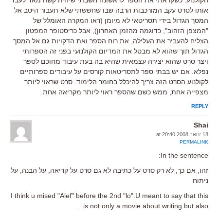
אותו לסרט עקב המורכבות הרבה שבו שחששתי שלא תעבור היטב אל
המסך הגדול בידי תסריטאי לא מיומן (ראו המקרה האומלל של
"המצפן הזהוב", כדוגמה מהזמן האחרון), אבל כריסטופר המפטון
הצליח להעביר את העלילה, את רוח הספר ואת הדקויות גם אל המסך
הגדול תוך שהוא לא מבטל את המדיום הקולנועי בפני זה הספרותי
ויצר סרט שהוא יצירה עצמאית שהיא בה בעת עיבוד מחוכם לספר
נפלא. אם יש בבתי ספר לתסריטאות קורסים על עיבודים ספרותיים
לקולנוע הסרט הזה צריך להיכלל בחומר הלימוד. סרט שראוי ליותר
מצפייה אחת, ממש כשם שהספר ראוי ליותר מקריאה אחת.
REPLY
Shai
18 ינואר 2008 at 20:40
PERMALINK
In the sentence:
זהו, אם כך, לא רק סרט על כתיבה לא גם סרט על קריאה, על הבנה, על
ניתוח
I think u mised "Alef" before the 2nd "lo".U meant to say that this
is not only a movie about writing but also…