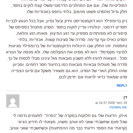
הפוליטיות שלו, וגם אם המהלכים הדרמטייםשלו קצת לוקים בחסר,
חלק גדול מהסרט פשוט מהמם, בלתי נתפס באכזריות שלו.
ניק ברומפילד הוא דוקמנטריסט ותיק ובעל נסיון, אבל בכל הנוגע לבניית
תסריט דרמטי, יכולותיו עדיין לוקות בחסר. הסרט מתנהל כפסיפס של
סיפורים לא מפותחים מספיק עד רגע הפיצוץ. מאותו רגע והלאה,
הסרט כאילו עף קדימה. סדרה של סצינות קשות, אכזריות, בלתי
נתפסות. זהו החלק שבו היכולות הדוקומנטריות של ברומפילד מגיעות
למיצוי מקסימלי. הוא לא מסיט את המצלמה שלו, ולא מכסה על הנורא
מכל : הוצאות להורג ללא חשבון מובאות מול עינינו מבלי לכסות על כך.
סדרה של פעולות צבאיות מובאות כמו בתיעוד חסר רחמים. ומכיוון
שזהו החלק הארי של הסרט, הוא גם משאיר משקל עם סיום הצפייה.
סרט שמאוד כדאי לראות אם יזדמן לכם.
REPLY
דן
26 ינואר 2008 at 16:37
PERMALINK
איתן, הדעות שלי גם חלוקות במקרה של "כפרה". לפעמים נדמה לי
שכל פעם שחשבתי שאני לא אוהב משהו, מצאתי לו תירוץ הגיוני
(קראתי את הספר וידעתי כבר מה ההפתעות) וכשחשבתי שאני אוהב