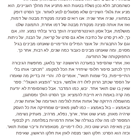
כשהמכתב הלא נכון נשלח בטעות הוא מתניע את מהלך העניינים, הוא
מניע את גלגלי השיניים שלא מסוגלים לנוע לאחור. וכך הסרט דופק
במחוגיו, שניה אחר שניה: אנו רואים סצינה מנקודת מבטה של דמות,
ואז את אותה סצינה מנקודת מבטה של דמו אחרת, התמונה שלנו
מושלמת, אבל אסון האינטרפרטציה הופך ברור ובלתי נמנע. זהו, אם
כך, לא רק סרט על כתיבה אלא גם סרט על קריאה, על הבנה, על ניתוח.
וגם על התבגרות: על אוצר המילים והדימויים שאנחנו מבינים בגיל
מסוים, ומה שאנחנו מבינים כעבור כמה שנים, לא רבות, אחר כך.
התפוקקותה של התודעה.
ואז, אחרי שהסיפור במערכה הראשונה יצר בלאגן, מחפשת הגיבורה
דרך לכתוב סיפור חלופי שיחזיר את הכל למקומו. "תכתבי אותו בלי
התייפייפות, בלי שמות תואר", אומרים לה. והרי זה בדיוק מה שאמרו
על הספר שכתב הרוזן לזלו דה אלמשי, גיבור "הפצוע האנגלי": ספר
שאין בו שם תואר אחד. יבש, כמו המדבר. אבל כשהסופרת לא יודעת
מה קרה באמת היא חייבת להמציא: וכך הסרט הולך ומסתגנן,
מהשמלה הירוקה של אחות אחת לגלימה האדומה של אחות שניה,
ובאמצע – בול באמצע – כמו לשון מאזניים שמחזיקה את כל העסק
שיהיה מאוזן, מגיע שוט אחד, ארוך, נפלא, מרהיב, מעתיק נשימה,
המספר לנו מה עלה בגורלה של אחת הדמויות במלחמה. רק לבסוף
נבין מאיפה הגיע שוט כזה, כולו דימויים, מטאפורות וריבוי שמות תואר.
וכזה הוא הסרט: חלקו השני מנסה לאזן את חלקו הראשון, שאיפת