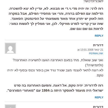
לשכור/לרכוש?
רוה לרני: זה יהיה מדי.וי.די או מבטא. לא, עדיין לא יצא להשכרה.
הדילמה עם הפילם ברורה, והרי אני מחסידי הפילם, אבל במקרה
הזה לאוזן יש יתרון אחד מאוד משמעותי על הסינמטק: הסאונד.
שזה עניין קריטי לסרט מוזיקלי. לכן, אני ממליץ לך לעשות כמוני:
לראות גם שם וגם שם.
REPLY
דרורית
21 ינואר 2008 at 13:01
PERMALINK
ואני שוב שואלת, מתי בפעם האחרונה הגענו לתשיעיה האחרונה?
(ולחמישיה?)
לא רוצה לתאר לעצמי מצב שנגיד נגיד אכן בופור נכנס ובסוף לא יהיה
טקס.
רוה לדרורית: יהיה טקס, אל דאגה. והפעם האחרונה בה סרט
ישראלי היה מועמד לאוסקר היתה ב-1984 עם "מאחורי הסורגים".
REPLY
דרורית