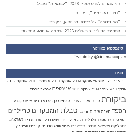
המועמדים לפרס אופיר 2026: ״עצמאות״ מוביל
״תיכון מגשימים״, ביקורת
״האודיסאה״ של כריסטופר נולאן, ביקורת
פסטיבל הקולנוע בירושלים 2026: שמונה או תשע המלצות
סינמסקופ בטוויטר
Tweets by @cinemascopian
תגים
אבי נשר
אוסקר 2011
אוסקר 2012
אוסקר 2009
אוסקר 2010
3D
אווטאר
אנימציה
אוסקר 2015
ארבעה כוכבים
אוסקר 2013
אוסקר 2014
ביקורת
גיבורי על
דוקאביב
האחים כהן
האקדמיה הישראלית לקולנוע
טבלת המבקרים
טריילרים
הספד
הערת שוליים
וודי אלן
מפיצים
יוסף סידר
כריסטופר נולן
מדע בדיוני
מלחמת הכוכבים
לייב בלוג
מוזיקה
סטיבן ספילברג
סרטים קצרים
נטפליקס
סאנדאנס
סיכום חודש
סרטי קיץ