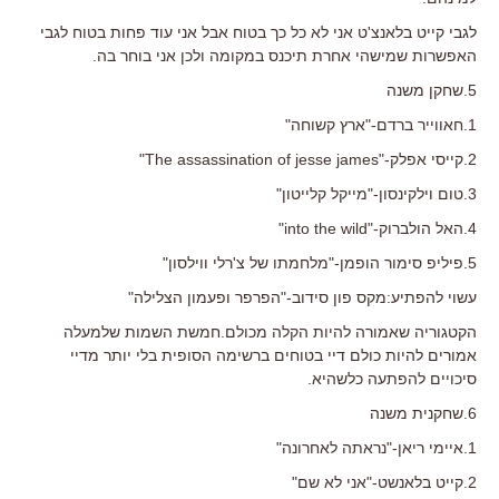
לגבי קייט בלאנצ'ט אני לא כל כך בטוח אבל אני עוד פחות בטוח לגבי
האפשרות שמישהי אחרת תיכנס במקומה ולכן אני בוחר בה.
5.שחקן משנה
1.חאווייר ברדם-"ארץ קשוחה"
2.קייסי אפלק-"The assassination of jesse james"
3.טום וילקינסון-"מייקל קלייטון"
4.האל הולברוק-"into the wild"
5.פיליפ סימור הופמן-"מלחמתו של צ'רלי ווילסון"
עשוי להפתיע:מקס פון סידוב-"הפרפר ופעמון הצלילה"
הקטגוריה שאמורה להיות הקלה מכולם.חמשת השמות שלמעלה
אמורים להיות כולם דיי בטוחים ברשימה הסופית בלי יותר מדיי
סיכויים להפתעה כלשהיא.
6.שחקנית משנה
1.איימי ריאן-"נראתה לאחרונה"
2.קייט בלאנשט-"אני לא שם"