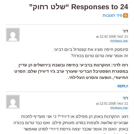
24 Responses to “שלט רחוק”
פיד תגובות
דני
21 ינואר 2008 at 12:42
PERMALINK
סינמטק חיפה מציג את קונטרול ביום רביעי.
זה אומר שזה טרום טרום בכורה?
רוה לדני: ההקרנות ברביעי בחיפה ובשבת בירושלים הן עדיין
במסגרת הפסטיבל הבריטי שעורך ערב ג'וי דיוויז'ן שלם: הסרט
התיעודי, הופעה והסרט העלילתי.
REPLY
רני
21 ינואר 2008 at 12:51
PERMALINK
רגע: ההקרנות באוזן הן מפילם או דיוידי? כי אני מעדיף לחכות
שבועיים שלושה ולצפות בסרט מעותק פילם. ואם כבר טרום בכורה
באוזן: האם זה אומר שכבר יצאה גירסת דיוידי לסרט שאפשר