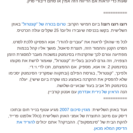
שעות כדי לראות אם הדיווח הזה אמין או סתם דיבורי סרק.
==========
רוצו רוצו רוצו!
ביום חמישי הקרוב:
טרום בכורה של "קונטרול"
באוזן
השלישית. בקשו בכניסה שיגבירו ווליום! 25 שקלים עולה הכרטיס.
לכל מי שהולך לראות את "עוברים להודו": אנא הפסיקו ללכת לסרט.
הסרט הקטן והחמוד הזה, תוצרת סיאטל, מושך אליו קהל בכמות
מפתיעה וגורם לכך שהקרנותיו בסינמטק נמשכות מעבר למסגרת הזמן
הצפויה, וזה גורם לעיכוב בעליית "קונטרול", שאמור לרשת את מקומו
בסינמטק 2. אז אנא, מספיק. אם החמצתם, חכו לדי.וי.די.
ולפיכך, "קונטרול", בגרסת הפילם (ובתקווה שמקריני הסינמטק יסכימו
שלא להפסיק את ההקרנה באמצע כמו שקרה ביום שישי), יעלה
בסינמטק תל אביב בעוד שבועיים-שלושה.
הנה
הראיון של נירית אנדרמן
עם אנטון קורביין.
==========
ועוד באוזן השלישית:
מגזין סיכום 2007
מגיע עטוף בנייר חום ובתוכו
דיסק עם מיטב התוצרת של אמני האוזן השלישית (כולל אלפנט פרייד,
להקת הבית של "סינמסקופ"). ההברקה? אתם יכולים
להוריד את
הדיסק המלא מכאן
.