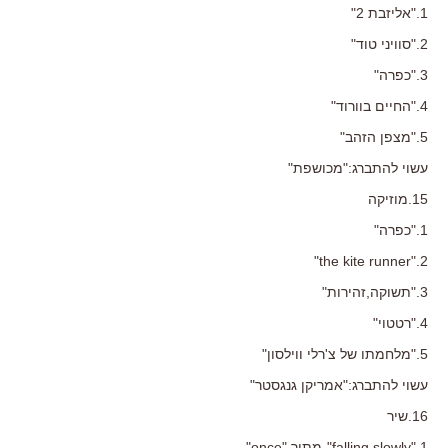
1."אליזבת 2"
2."סוויני טוד"
3."כפרה"
4."החיים בוורוד"
5."מצפן הזהב"
עשוי להתברג:"מכושפת"
15.מוזיקה
1."כפרה"
2."the kite runner"
3."תשוקה,זהירות"
4."רטטוי"
5."מלחמתו של צ'רלי ווילסון"
עשוי להתברג:"אמריקן גנגסטר"
16.שיר
1."falling slowly"-מתוך "once"