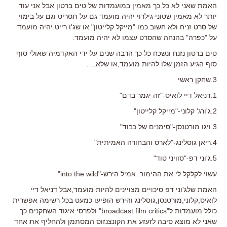
האמת שאני לא כל כך מאמין במועמדות של טים ברטון אבל אני עוד
יותר לא מאמין שטוני גילרוי יהיה מועמד גם על תסריט וגם על בימוי
של סרט זניח ולא חשוב כמו "מייקל קלייטון" או שג'ו רייט יהיה מועמד
על "כפרה" בהנחה שהסרט עצמו לא יהיה מועמד.
טים ברטון נזנח ונשכח כל כך הרבה שנים על ידי האקדמיה שאולי סוף
סוף הגיע הזמן שלו להיות מועמד,או שלא….
3.שחקן ראשי
1.דניאל דיי לואיס-"זה יגמר בדם"
2.ג'ורג' קלוני-"מייקל קלייטון"
3.ויגו מורטנסן-"סימנים של כבוד"
4.ריאן גוסלינג-"לארס והבחורה האמיתית"
5.ג'וני דפ-"סוויני טוד"
עשוי לקלקל לי את ההימור: אמיל הירש-"into the wild"
האמת שלג'וני דפ סיכויים מצויינים להיות מועמד,אבל דניאל דיי
לואיס,קלוני,מורטנסן,גוסלינג והירש הופיעו כמעט בכל רשימה אפשרית
כולל מועמדות ל"broadcast film critics" ולפרסי איגוד השחקנים כך
שאני לא מוצא סיבה לזעזע את הקונצנזוס המסתמן ולהחליף את אחד