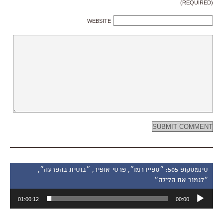
(REQUIRED)
WEBSITE
סינמסקופ 505: ״ספיידרמן״, פרסי אופיר, ״בוסית בהפרעה״,
״לגמור את הלילה״
נגן
01:00:12
00:00
אודיו