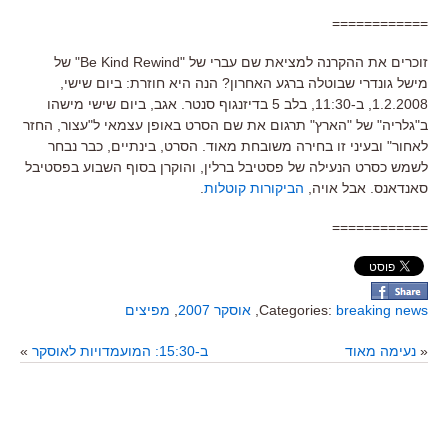
============
זוכרים את ההקרנה למציאת שם עברי של "Be Kind Rewind" של
מישל גונדרי שבוטלה ברגע האחרון? הנה היא חוזרת: ביום שישי,
1.2.2008, ב-11:30, בלב 5 בדיזנגוף סנטר. אגב, ביום שישי מישהו
ב"גלריה" של "הארץ" תרגום את שם הסרט באופן עצמאי ל"עצור, החזר
לאחור" ובעיני זו בחירה משובחת מאוד. הסרט, בינתיים, כבר נבחר
לשמש כסרט הנעילה של פסטיבל ברלין, והוקרן בסוף השבוע בפסטיבל
סאנדאנס. אבל אויה,
הביקורות קוטלות
.
============
breaking news
Categories:
,
אוסקר 2007
,
מפיצים
«
נעימה מאוד
ב-15:30: המועמדויות לאוסקר
»