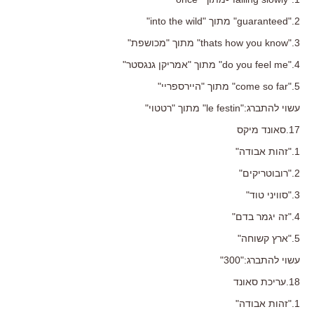
2."guaranteed" מתוך "into the wild"
3."thats how you know" מתוך "מכושפת"
4."do you feel me" מתוך "אמריקן גנגסטר"
5."come so far" מתוך "היירספריי"
עשוי להתברג:"le festin" מתוך "רטטוי"
17.סאונד מיקס
1."זהות אבודה"
2."רובוטריקים"
3."סוויני טוד"
4."זה יגמר בדם"
5."ארץ קשוחה"
עשוי להתברג:"300"
18.עריכת סאונד
1."זהות אבודה"