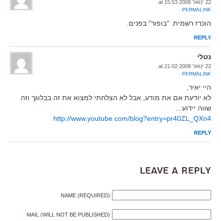
22 ינואר 2008 at 15:53
PERMALINK
הוכרז רשמית. "בופור" בפנים.
REPLY
נטלי
22 ינואר 2008 at 21:02
PERMALINK
היי יאיר,
לא יודעת אם את מודע, אבל לא הצלחתי למצוא את זה בבלוגך וזה
שווה יידוע…
http://www.youtube.com/blog?entry=pr40ZL_QXn4
REPLY
Leave a Reply
NAME (REQUIRED)
MAIL (WILL NOT BE PUBLISHED)