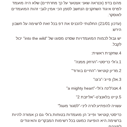
מהם בדפ (וכנראה שאני אצטער על כך מחרתיים) שלא היה מועמד
לפרס איגוד השחקנים הנחשב לסמן הכי אמין לגבי זהות המועמדים
לאוסקר.
(עדכון 21/01) החלטתי להכניס את דפ בכל זאת לרשימה על חשבון
הירש.
יש גבול לכמות המועמדויות שסרט מסוגו של "into the wild" יכול
לקבל.
4.שחקנית ראשית:
1.ג'ולי כריסטי-"הרחק ממנה"
2.מריון קוטיאר-"החיים בוורוד"
3.אלן פייג'-"ג'ונו"
4.אנג'לינה ג'ולי-"a mighty heart"
5.קייט בלאנצ'ט-"אליזבת 2"
עשויה להפתיע:לורה ליני-"לסגור מעגל"
כריסטי,קוטיאר ופייג' הן מועמדות בטוחות.ג'ולי גם כן אמורה להיות
ברשימה.היא הופיעה כמעט בכל רשימות המבקרים והאיגודים
למינהם.