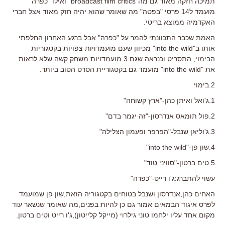
תמיכה חזקה מאוד גם מה"broadcast film critics" ואילו "כפרה"
מועמד ל14 פרסי "בפטה" מה שאומר שהוא יהיה חזק מאוד אצל חברי
האקדמיה ממוצא בריטי.
האמת שכבר התכוונתי להמר על "כפרה" אבל ברגע האחרון החלפתי
אותו ב"into the wild" מכיוון שעם מועמדויות צפויות בקטגוריות
הבימוי, התסריט וכנראה שגם 3 מועמדויות משחק קשה שלא לראות
את "into the wild" מועמד גם בקטגוריית הסרט הטוב ביותר.
2.בימוי
1.ג'ואל ואיתן כהן-"ארץ קשוחה"
2.פול תומאס אנדרסון-"זה יגמר בדם"
3.ג'וליאן שנבל-"הפרפר ופעמון הצלילה"
4.שון פן-"into the wild"
5.טים ברטון-"סוויני טוד"
עשוי להתברג:ג'ו רייט-"כפרה"
האחים כהן,אנדרסון ושנבל בטוחים בקטגוריה הזאת,שון פן שמועמד
לפרס איגוד הבמאים אמור גם כן להיות בפנים,מה שאומר שנשאר עוד
מקום אחד עליו ילחמו טוני גילרוי (מייקל קלייטון),ג'ו רייט וטים ברטון.