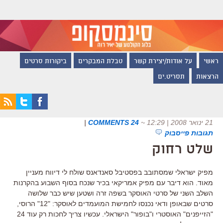
ראשי
על אודות/יצירת קשר
טבלת המבקרים
ביקורות סרטים
הרצאות
תסריט.ים
21 ינואר 2008 | 12:29
~
24 COMMENTS
|
תגובות פייסבוק
שלט רחוק
מפיק ישראלי שמסתובב בפסטיבל סאנדאנס שולח לי דיווח מעניין
מאוד. הוא דיבר עם מפיק אמריקאי בכיר שנכח בסוף השבוע בהקרנות
השלב השני של סרטי האוסקר בשפה זרה ושטען שיש כבר שלושה
סרטים שבאופן ודאי נכנסו לחמישת המועמדים לאוסקר: "12" הרוסי,
"הזייפנים" האוסטרי ו"בופור" הישראלי. עכשיו צריך לחכות רק עוד 24