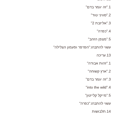
1."זה יגמר בדם"
2."סוויני טוד"
3."אליזבת 2"
4."כפרה"
5."מצפן הזהב"
עשוי להתברג:"הפרפר ופעמון הצלילה"
13.עריכה
1."זהות אבודה"
2."ארץ קשוחה"
3."זה יגמר בדם"
4."into the wild"
5."מייקל קלייטון"
עשוי להתברג:"כפרה"
14.תלבושות