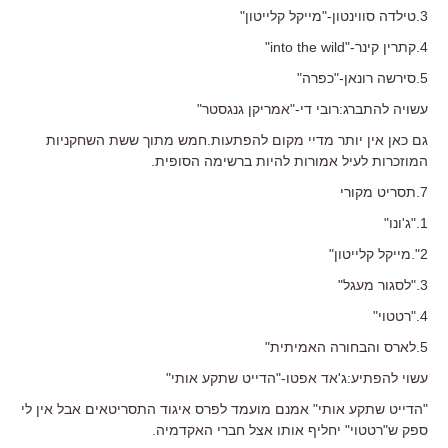
3.טילדה סווינטון-"מייקל קלייטון"
4.קתרין קינר-"into the wild"
5.סירשה רונאן-"כפרה"
עשויה להתברג:רובי די-"אמריקן גנגסטר"
גם כאן אין יותר מדיי מקום להפתעות.חמש מתוך ששת השחקניות
המוזכרות לעיל אמורות להיות ברשימה הסופית.
7.תסריט מקורי
1."ג'ונו"
2".מייקל קלייטון"
3."לסגור מעגל"
4."רטטוי"
5.לארס והבחורה האמיתית"
עשוי להפתיע:ג'אד אפטו-"הדייט שתקע אותי"
"הדייט שתקע אותי" אמנם מועמד לפרס איגוד התסריטאים אבל אין לי
ספק ש"רטטוי" יחליף אותו אצל חברי האקדמיה.