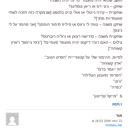
חושב שהוא יהיה מועמד. מי זה יהיה השנה?
שחקן – ג'וני דפ או ריאן גוסלינג?
שחקנית – קירה נייטלי או אולי קייט בלנשט [שבמקרה כזה תזכה לשתי
מועמדיות מחר]?
שחקן משנה – טומי לי ג'ונס או פיליפ סימור הופמן? [אני מהמר על לי
ג'ונס]
שחקנית משנה – סירישה רונאן או ג'וליה רוברטס?
צילום – האם רוג'ר דיקנס יהיה מועמד פעמיים? ["ג'סי גיימס" ו"ארץ
קשוחה"]
לסיום, ההימור שלי על קטגורייית "הסרט הטוב":
"ארץ קשוחה"
"זה ייגמר בדם"
"הפרפר ופעמון הצלילה"
"ג'ונו"
"כפרה"
6: "מייקל קלייטון"
REPLY
אור
21 ינואר 2008 at 18:53
PERMALINK