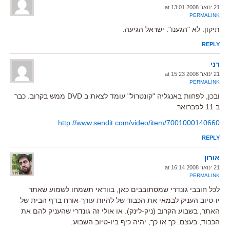
21 ינואר 2008 at 13:01
PERMALINK
תיקון. לא "הגענו". ישראל הגיעה.
REPLY
רני
21 ינואר 2008 at 15:23
PERMALINK
ובכן, לפחות באנגליה "קונטרול" עומד לצאת ב DVD ממש בקרוב. כבר
ב 11 לפברואר.
http://www.sendit.com/video/item/7001000140660
REPLY
אורון
21 ינואר 2008 at 16:14
PERMALINK
לכל חובבי גונדרי שמסתובבים כאן, בוודאי תשמחו לשמוע שאתר
יו-טיוב העניק לבמאי את הכבוד של להיות עורך-אורח בדף הבית של
האתר, בשבוע הקרוב (ניק-לינק). או אולי זה גונדרי שהעניק להם את
הכבוד, בעצם. כך או כך, יהיה כיף ביו-טיוב השבוע.