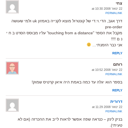
צחי
22 ינואר 2008 at 10:30
PERMALINK
דרך אגב, הדי.וי.די של קונטרול מוצא לקנייה באמזון uk ולמי שעושה
pre-order
מקבל את הספר "touching from a distance" עליו מבוסס הסרט ב ח י
נ ם !!!!
אני כבר הזמנתי…
REPLY
רותם
22 ינואר 2008 at 10:52
PERMALINK
בספר הוא יגלה עד כמה באמת היה איאן קרטיס שמוק!
REPLY
דרורית
22 ינואר 2008 at 11:29
PERMALINK
בניק לינק – כנראה שפה אפשר לראות לייב את ההכרזה (אם לא
טעיתי).