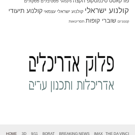
פודקאסט סינמסקופ הקצה
פסטיבלים
פסקולים
פיקסאר
קולנוע ישראלי
קולנוע תיעודי
קולנוע ישראלי עצמאי
שוברי קופות
תסריטאות
קטנוניזם
HOME
3D
9/11
BORAT
BREAKING NEWS
IMAX
THE DA VINCI