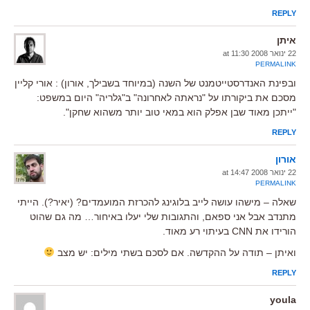
REPLY
איתן
22 ינואר 2008 at 11:30
PERMALINK
ובפינת האנדרסטייטמנט של השנה (במיוחד בשבילך, אורון) : אורי קליין
מסכם את ביקורתו על "נראתה לאחרונה" ב"גלריה" היום במשפט:
"ייתכן מאוד שבן אפלק הוא במאי טוב יותר משהוא שחקן".
REPLY
אורון
22 ינואר 2008 at 14:47
PERMALINK
שאלה – מישהו עושה לייב בלוגינג להכרזת המועמדים? (יאיר?). הייתי
מתנדב אבל אני ספאם, והתגובות שלי יעלו באיחור… מה גם שהוט
הורידו את CNN בעיתוי רע מאוד.
ואיתן – תודה על ההקדשה. אם לסכם בשתי מילים: יש מצב
REPLY
youla