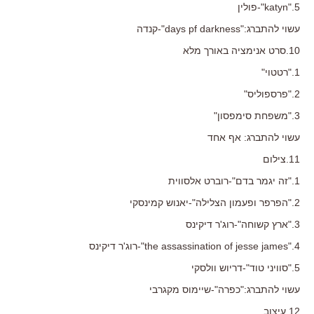
5."katyn"-פולין
עשוי להתברג:"days pf darkness"-קנדה
10.סרט אנימציה באורך מלא
1."רטטוי"
2."פרספוליס"
3."משפחת סימפסון"
עשוי להתברג: אף אחד
11.צילום
1."זה יגמר בדם"-רוברט אלסווית
2."הפרפר ופעמון הצלילה"-יאנוש קמינסקי
3."ארץ קשוחה"-רוג'ר דיקינס
4."the assassination of jesse james"-רוג'ר דיקינס
5."סוויני טוד"-דריוש וולסקי
עשוי להתברג:"כפרה"-שיימוס מקגרבי
12.עיצוב