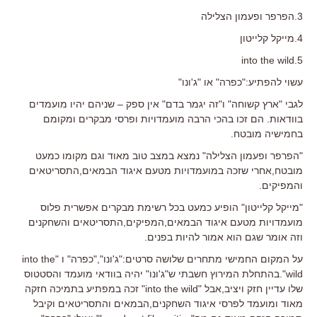
3.הפרפר ופעמון הצלילה
4.מייקל קלייטון
5.into the wild
עשוי להפתיע:"כפרה" או "ג'ונו"
לגבי "ארץ קשוחה" ו"זה יגמר בדם" אין ספק – שניהם יהיו מועמדים
בוודאות. הם זכו בהכי הרבה מועמדויות ופרסי מבקרים ומקומם
בחמישיה מובטח.
"הפרפר ופעמון הצלילה" נמצא במצב טוב מאוד וגם מקומו כמעט
מובטח,אחרי שזכה במועמדויות מטעם איגוד הבמאים,התסריטאים
והמפיקים.
"מייקל קלייטון" הופיע כמעט בכל רשימת מבקרים אפשרית פלוס
מועמדויות מטעם איגוד הבמאים,המפיקים,התסריטאים והשחקנים
וזה אומר שגם הוא אמור להיות בפנים.
על המקום החמישי מתחרים שלושה סרטים:"ג'ונו","כפרה" ו "into the
wild".בהתחלת המירוץ חשבתי ש"ג'ונו" יהיה בוודאי מועמד והסטטוס
שלו עדיין חזק ויציב,אבל "into the wild" זכה במפתיע בתמיכה חזקה
מאוד ומועמד לפרסי איגוד השחקנים,הבמאים והתסריטאים וקיבל