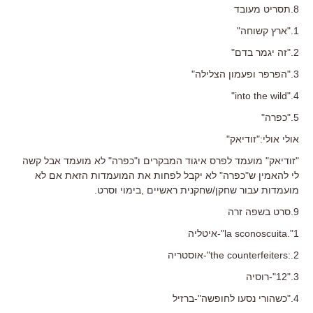
8.תסריט מעובד
1."ארץ קשוחה"
2."זה יגמר בדם"
3."הפרפר ופעמון הצלילה"
4."into the wild"
5."כפרה"
אולי אולי:"זודיאק"
"זודיאק" מועמד לפרס איגוד המבקרים ו"כפרה" לא מועמד אבל קשה
לי להאמין ש"כפרה" לא יקבל לפחות את המועמדות הזאת אם לא
מועמדות עבור שחקן/שחקנית ראשיים ,בימוי וסרט.
9.סרט בשפה זרה
1".la sconoscuita"-איטליה
2.:the counterfeiters"-אוסטריה
3."12"-רוסיה
4."כשהורי נסעו לחופשה"-ברזיל