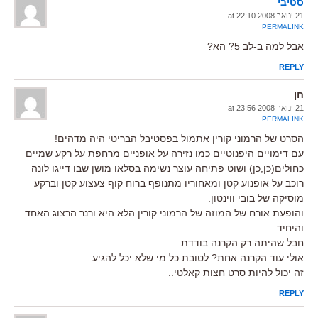
סטיבי
21 ינואר 2008 at 22:10
PERMALINK
אבל למה ב-לב 5? הא?
REPLY
חן
21 ינואר 2008 at 23:56
PERMALINK
הסרט של הרמוני קורין אתמול בפסטיבל הבריטי היה מדהים!
עם דימויים היפנוטיים כמו נזירה על אופניים מרחפת על רקע שמיים
כחולים(כן,כן) ושוט פתיחה עוצר נשימה בסלאו מושן שבו דייגו לונה
רוכב על אופנוע קטן ומאחוריו מתנופף ברוח קוף צעצוע קטן וברקע
מוסיקה של בובי ווינטון.
והופעת אורח של המוזה של הרמוני קורין הלא היא ורנר הרצוג האחד
והיחיד…
חבל שהיתה רק הקרנה בודדת.
אולי עוד הקרנה אחת? לטובת כל מי שלא יכל להגיע
זה יכול להיות סרט חצות קאלטי..
REPLY