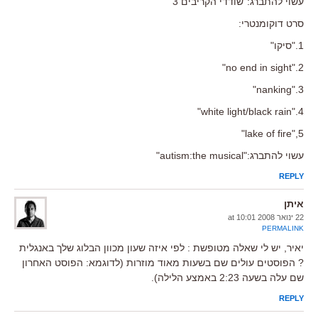
עשוי להתברג:"שודדי הקריבים 3"
סרט דוקומנטרי:
1."סיקו"
2."no end in sight"
3."nanking"
4."white light/black rain"
5,"lake of fire"
עשוי להתברג:"autism:the musical"
REPLY
איתן
22 ינואר 2008 at 10:01
PERMALINK
יאיר, יש לי שאלה מטופשת : לפי איזה שעון מכוון הבלוג שלך באנגלית
? הפוסטים עולים שם בשעות מאוד מוזרות (לדוגמא: הפוסט האחרון
שם עלה בשעה 2:23 באמצע הלילה).
REPLY