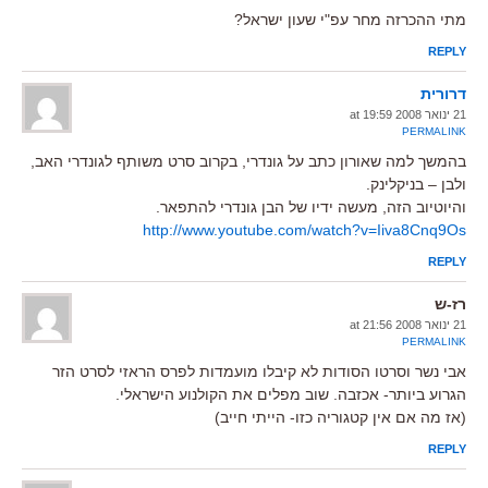
מתי ההכרזה מחר עפ"י שעון ישראל?
REPLY
דרורית
21 ינואר 2008 at 19:59
PERMALINK
בהמשך למה שאורון כתב על גונדרי, בקרוב סרט משותף לגונדרי האב,
ולבן – בניקלינק.
והיוטיוב הזה, מעשה ידיו של הבן גונדרי להתפאר.
http://www.youtube.com/watch?v=Iiva8Cnq9Os
REPLY
רז-ש
21 ינואר 2008 at 21:56
PERMALINK
אבי נשר וסרטו הסודות לא קיבלו מועמדות לפרס הראזי לסרט הזר
הגרוע ביותר- אכזבה. שוב מפלים את הקולנוע הישראלי.
(אז מה אם אין קטגוריה כזו- הייתי חייב)
REPLY