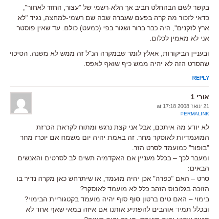
בקשר לשם הבהחלט חביב אך הלא-רשמי של "עצור, החזר לאחור",
כדאי לזכור מה קרה בפעם שעברה שבה שם רשמי-למחצה, נגיד "לא
ארץ לזקנים", היה כבר ברור ושגור בפי (כמעט) כולם. עד שאין פוסטר
אני לא מאמין לכלום.
ובעניין הביקורות, אאלץ לומר שבמקרה הנ"ל זה ממש לא משנה. הסיכוי
שהסרט הזה לא יהיה ממש כיף שואף לאפס.
REPLY
אורי 1
21 ינואר 2008 at 17:18
PERMALINK
לא יודע מה איתכם, אבל אני קצת נרגש ומתוח לקראת הכרזת
המועמדיות לאוסקר מחר. זה באמת יהיה יום משמח אם יוכרז מחר
"בופור" כמועמד לסרט הזר.
ומעבר לכך – בכלל מעניין אם האקדמיה תשים לב לסרטים והאנשים
הבאים:
סרט – האם "כפרה" אכן יהיה מועמד, או שיתרחש כאן מקרה נדיר בו
הזוכה בגלובוס הזהב כלל לא מועמד לאוסקר?
בימוי – האם טים ברטון סוף סוף יהיה מועמד בקטגוריית הבימוי?
ובכלל תמיד אוהבים להפתיע אותנו אם איזה במאי שאף אחד לא