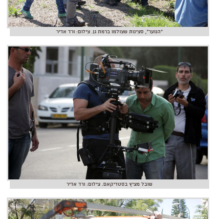
"הנוער", סצינות שצולמו ברמת גן. צילום: ורד אדיר
שובל מציץ בסטדיקאם. צילום: ורד אדיר