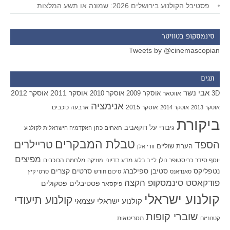
פסטיבל הקולנוע בירושלים 2026: שמונה או תשע המלצות
סינמסקופ בטוויטר
Tweets by @cinemascopian
תגים
אבי נשר
אוסקר 2011
אוסקר 2012
אוסקר 2009
אוסקר 2010
3D
אווטאר
אנימציה
אוסקר 2015
ארבעה כוכבים
אוסקר 2013
אוסקר 2014
ביקורת
גיבורי על
דוקאביב
האחים כהן
האקדמיה הישראלית לקולנוע
טבלת המבקרים
טריילרים
הספד
הערת שוליים
וודי אלן
מפיצים
יוסף סידר
כריסטופר נולן
מדע בדיוני
מלחמת הכוכבים
לייב בלוג
מוזיקה
סטיבן ספילברג
סרטים קצרים
נטפליקס
סאנדאנס
סיכום חודש
סרטי קיץ
פודקאסט סינמסקופ הקצה
פסטיבלים
פסקולים
פיקסאר
קולנוע ישראלי
קולנוע תיעודי
קולנוע ישראלי עצמאי
שוברי קופות
תסריטאות
קטנוניזם