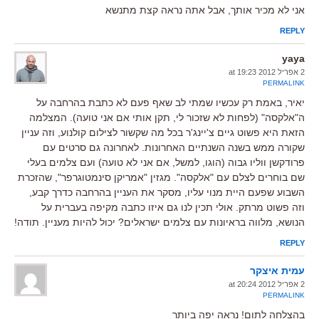
אני לא מכיר אותך, אבל אתה נראה קצת מתנשא
REPLY
yaya
2 אפריל 2012 at 19:23
PERMALINK
יאיר, באמת רק עכשיו שמתי לב שאף פעם לא כתבת בהרחבה על
ה"אלקסה" (לפחות לא שזכור לי, תקן אותי אם אני טועה). המצלמה
הזאת היא פשוט גיים צ'יינג'ר בכל מה שקשור לצילום קולנוע, וזה עניין
שקורה ממש בשנה השנתיים האחרונות. לאחרונה גם סרטים עם
פרודקשן ווליו גבוה (הוגו, למשל, אם אני לא טועה) ועם צלמים בעלי
שם בוחרים לצלם עם "אלקסה". מגזין "אמריקן סינמטוגרפר", שהזכרת
השבוע שפעם היית מנוי עליו, מסקר את העניין בהרחבה כדרך קבע,
וזה פשוט מרתק. אולי תכין לנו גם איזו כתבה מקיפה בעברית על
הנושא, מלווה בראיונות עם צלמים ישראלים? יכול להיות מעניין. תודה!
REPLY
עמית איצקר
2 אפריל 2012 at 20:24
PERMALINK
בהצלחה לתום! נראה יפה ביותר