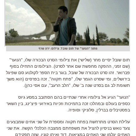
מתוך "הנוער" של תום שובל. צילום: ירון שרף
תום שובל יסיים מחר (שלישי) את צילומי הסרט הבכורה שלו, "הנוער"
(שם זמני, ההפקה מחפשת שם אחר לסרט). הצילומים התחילו בסוף
פברואר. זהו סרט הבכורה של שובל, בוגר בית הספר לקולנוע סם שפיגל
בירושלים, ומי שסרט הגמר שלו, "פתח תקווה", זכה בפרסים (הוא משך
תשומת לב גם בסרט שנה ב' שלו, "הלב הרעב", עם אסי כהן).
"הנוער" הגיע אל צילומיו אחרי שנתיים בהם הסתובב במסע גיוס
כספים בעולם ובמהלכו זכה בתמיכות וזכיות באירועי פיצ'ינג, בין השאר
בפסטיבלים בברלין, סלוניקי וסופיה.
עלילת הסרט מתרחשת בפתח תקווה ומספרת על שני אחים שמבצעים
צעד נואש בניסיון להציל את משפחתם ממצבה הכלכלי הקשה. את שני
האחים יגלמו שני האחים במציאות, דוד ואיתן קוניו, שזה תפקידם