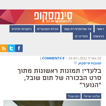
ראשי
על אודות/יצירת קשר
טבלת המבקרים
ביקורות סרטים
הרצאות
תסריט.ים
02 אפריל 2012 | 14:43
~
8 COMMENTS
|
תגובות פייסבוק
בלעדי! תמונות ראשונות מתוך
סרט הבכורה של תום שובל,
"הנוער"
קולנוע ישראלי
תום שובל