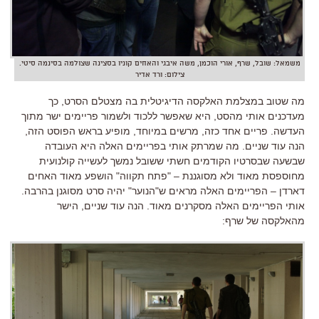
משמאל: שובל, שרף, אורי הוכמן, משה איבגי והאחים קוניו בסצינה שצולמה בסינמה סיטי.
צילום: ורד אדיר
מה שטוב במצלמת האלקסה הדיגיטלית בה מצטלם הסרט, כך
מעדכנים אותי מהסט, היא שאפשר ללכוד ולשמור פריימים ישר מתוך
העדשה. פריים אחד כזה, מרשים במיוחד, מופיע בראש הפוסט הזה,
הנה עוד שניים. מה שמרתק אותי בפריימים האלה היא העובדה
שבשעה שבסרטיו הקודמים חשתי ששובל נמשך לעשייה קולנועית
מחוספסת מאוד ולא מסוגננת – "פתח תקווה" הושפע מאוד האחים
דארדן – הפריימים האלה מראים ש"הנוער" יהיה סרט מסוגנן בהרבה.
אותי הפריימים האלה מסקרנים מאוד. הנה עוד שניים, הישר
מהאלקסה של שרף: