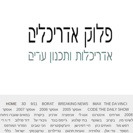
HOME
3D
9/11
BORAT
BREAKING NEWS
IMAX
THE DA VINCI
THE DAILY SHOW
CODE
אוסקר 2005
אוסקר 2006
אוסקר 2007
אוסקר
2008
אורחים
אינטרנט
אנג לי
אנימציה
ארכיון
ביקורת
במאים שעברו ניתוח
לשינוי מין
בקרוב
בשוטף
בתי קולנוע
ג'יימס בונד
גיבורי על
דוד פרלוב
די.וי.די
דפש מוד
האחים כהן
היי דפינישן
היצ'קוק/טריפו
הכי טובים
המדור המודפס
הספד
וודי אלן
טלוויזיה
טעויות תרגום
טריילרים
טרקובסקי
ישראל
כללי