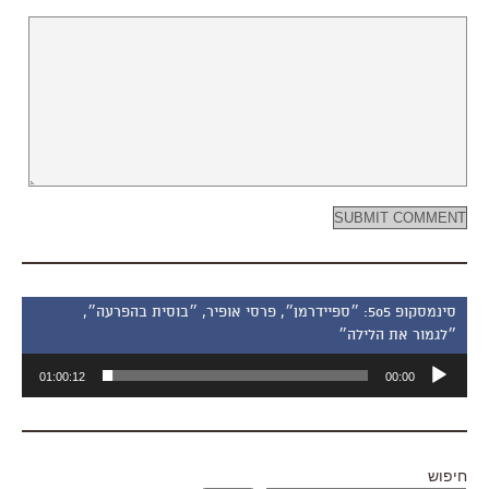
סינמסקופ 505: ״ספיידרמן״, פרסי אופיר, ״בוסית בהפרעה״,
״לגמור את הלילה״
נגן
01:00:12
00:00
אודיו
חיפוש