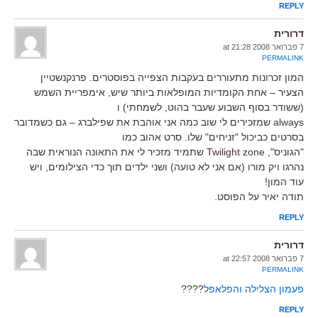
REPLY
דרורית
7 פברואר 2008 at 21:28
PERMALINK
המון זכרונות מתעוררים בעקבות הצפייה בפוסטרים. פרנקנשטיין
הצעיר – אחת הקומדיות המופלאות ביותר שיש, אימפריית השמש
(ששודר בסוף השבוע שעבר בהוט, לשמחתי) ו
always שמזכירים לי שוב כמה אני אוהבת את שפילברג – גם כשמדובר
בסרטים כביכול "זניחים" שלו. סרט אהוב כמו
"הגוניס", Twilight zone שתמיד מזכיר לי את התאונה הנוראית שבה
נהרגו ויק מורו (אם אני לא טועה) ושני ילדים תוך כדי הצילומים, ויש
עוד המון!
תודה יאיר על הפוסט.
REPLY
דרורית
7 פברואר 2008 at 22:57
PERMALINK
פעמון הצלילה והפלאפל
????
REPLY