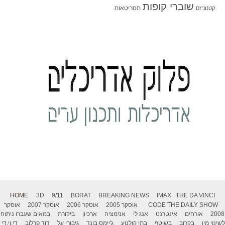
שוברי קופות
תסריטאות
קטנוניזם
HOME
3D
9/11
BORAT
BREAKING NEWS
IMAX
THE DA VINCI
THE DAILY SHOW
CODE
אוסקר 2005
אוסקר 2006
אוסקר 2007
אוסקר
2008
אורחים
אינטרנט
אנג לי
אנימציה
ארכיון
ביקורת
במאים שעברו ניתוח
לשינוי מין
בקרוב
בשוטף
בתי קולנוע
ג'יימס בונד
גיבורי על
דוד פרלוב
די.וי.די