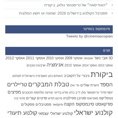
״האודיסאה״ של כריסטופר נולאן, ביקורת
פסטיבל הקולנוע בירושלים 2026: שמונה או תשע המלצות
סינמסקופ בטוויטר
Tweets by @cinemascopian
תגים
אבי נשר
אוסקר 2011
אוסקר 2012
אוסקר 2009
אוסקר 2010
3D
אווטאר
אנימציה
אוסקר 2015
ארבעה כוכבים
אוסקר 2013
אוסקר 2014
ביקורת
גיבורי על
דוקאביב
האחים כהן
האקדמיה הישראלית לקולנוע
טבלת המבקרים
טריילרים
הספד
הערת שוליים
וודי אלן
מפיצים
יוסף סידר
כריסטופר נולן
מדע בדיוני
מלחמת הכוכבים
לייב בלוג
מוזיקה
סטיבן ספילברג
סרטים קצרים
נטפליקס
סאנדאנס
סיכום חודש
סרטי קיץ
פודקאסט סינמסקופ הקצה
פסטיבלים
פסקולים
פיקסאר
קולנוע ישראלי
קולנוע תיעודי
קולנוע ישראלי עצמאי