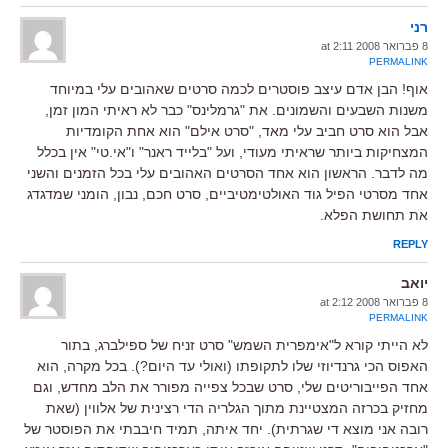
רני
8 פברואר 2008 at 2:11
PERMALINK
אוף! הבן אדם עיצב פוסטרים לכמה סרטים שאהובים עלי במיוחד
משנות השבעים והשמונים. את "גרמלינס" כבר לא ראיתי המון זמן,
אבל הוא סרט חביב עלי מאד, "סרט אילם" הוא אחת הקומדיות
המצחיקות ביותר שראיתי מעודי, ועל "בלייד ראנר" ו"אי.טי" אין בכלל
מה לדבר. הראשון הוא אחד הסרטים האהובים עלי בכל הזמנים והשני
אחד מסרטי הפיל גוד האולטימטיביים, סרט חכם, נבון, הומני שמדגדג
את תחושת הפלא.
REPLY
יואב
8 פברואר 2008 at 2:12
PERMALINK
לא הייתי קורא ל"אימפרית השמש" סרט זניח של ספילברג, בתור
האפוס הכי גרנדיוזי שלו לתקופתו (ואולי עד היום?). בכל מקרה, הוא
אחד הפייבוריטים שלי, סרט שבכל צפייה מפורר את הלב מחדש, וגם
מחזיק בכרזה המצטיינת מתוך הגלריה הדי רצינית של אלווין (שאת
רובה אני מוצא די שגרתית). יחד איתה, תמיד חיבבתי את הפוסטר של