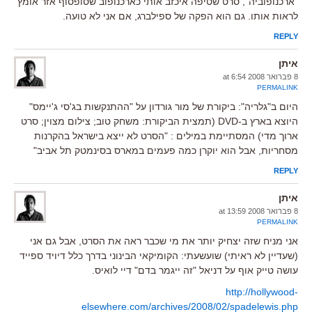
"ארכנופוביה", סרט שטיפה איכזב אותי כארכנופוב שסופסוף אזר אומץ
לראות אותו. גם הוא הפקה של ספילברג, אם אני לא טועה.
REPLY
איתן
8 פברואר 2008 at 6:54
PERMALINK
היום ב"גלריה": ביקורת של מור גורדון על "ההתנקשות בג'סי ג'יימס"
היוצא בארץ ב-DVD (תמצית הביקורת: משחק טוב; צילום מצוין; סרט
ארוך מדי) המסתיימת במילים : "הסרט לא ייצא בישראל בהקרנות
מסחריות, אבל הוא יוקרן כמה פעמים במארס בסינמטק תל אביב"
REPLY
איתן
8 פברואר 2008 at 13:59
PERMALINK
אני מניח שזה יצחיק יותר את מי שכבר ראה את הסרט, אבל גם אני
(שעדיין לא ראיתי) שועשעתי: הקומיקאי הבינוני בדרך כלל דיויד ספייד
עושה טייק אוף על דניאל "זה ייגמר בדם" דיי לואיס.
http://hollywood-
elsewhere.com/archives/2008/02/spadelewis.php