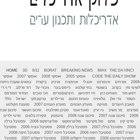
HOME
3D
9/11
BORAT
BREAKING NEWS
IMAX
THE DA VINCI
THE DAILY SHOW
CODE
אוסקר 2005
אוסקר 2006
אוסקר 2007
אוסקר
2008
אורחים
אינטרנט
אנג לי
אנימציה
ארכיון
ביקורת
במאים שעברו ניתוח
לשינוי מין
בקרוב
בשוטף
בתי קולנוע
ג'יימס בונד
גיבורי על
דוד פרלוב
די.וי.די
דפש מוד
האחים כהן
היי דפינישן
היצ'קוק/טריפו
הכי טובים
המדור המודפס
הספד
וודי אלן
טלוויזיה
טעויות תרגום
טריילרים
טרקובסקי
ישראל
כללי
מאבק היוצרים
מוזיקה
מועדון הגנוזים
מועדון הגנוזים 2007
מועצת הקולנוע
מפיצים
מר משיב
ניו יורק
סאנדאנס
סטיבן ספילברג
סיכום העשור
סיכום שנה
2006
סיכום שנה 2007
סיכום שנה 2008
סינמטק
סקירת בלוגים
סרטי ילדים
סרטי קיץ
סתם
פול מקרטני
פוליצרוסקופ
פוליצרסקופ 2006
פסטיבל ברלין
2006
פסטיבל ברלין 2007
פסטיבל ברלין 2008
פסטיבל ונציה 2006
פסטיבל
ונציה 2007
פסטיבל חיפה 2006
פסטיבל חיפה 2007
פסטיבל חיפה 2008
פסטיבל טורונטו 2006
פסטיבל ירושלים 2006
פסטיבל ירושלים 2007
פסטיבל