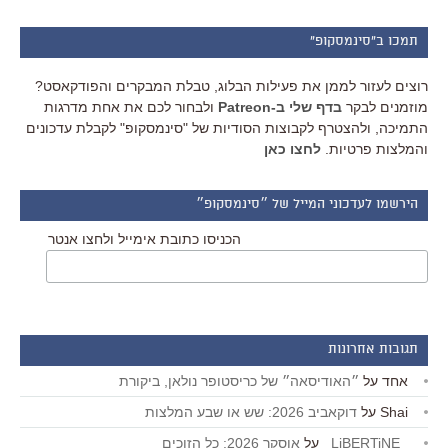
תמכו ב"סינמסקופ"
רוצים לעזור לממן את פעילות הבלוג, טבלת המבקרים והפודקאסט?
מוזמנים לבקר
בדף שלי ב-Patreon
ולבחור לכם את אחת מדרגות
התמיכה, ולהצטרף לקבוצות הסודיות של "סינמסקופ" לקבלת עדכונים
והמלצות פרטיות.
לחצו כאן
הירשמו לעדכוני המייל של ״סינמסקופ״
הכניסו כתובת אימייל ולחצו אנטר
תגובות אחרונות
אחד
על
״האודיסאה״ של כריסטופר נולאן, ביקורת
Shai
על
דוקאביב 2026: שש או שבע המלצות
_LiBERTiNE_
על
אוסקר 2026: כל הזוכים