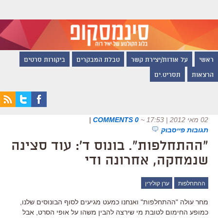
ראשי
על אודות/יצירת קשר
טבלת המבקרים
ביקורות סרטים
הרצאות
תסריט.ים
02 מאי 2012 | 17:53
~
0 COMMENTS
|
תגובות פייסבוק
"ההתחלפות". בונוס ד': עוד סצינה
שנמחקה, אחרונה ודי
ההתחלפות
ערן קולירין
מחר עולה "ההתחלפות" ואנחנו כמעט מגיעים לסוף הבונוסים שלנו,
כמופע החימום לטובת מי שירצה להבין משהו על אופי הסרט, אבל