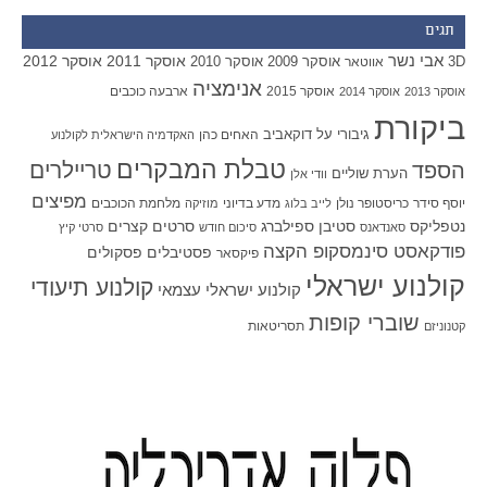
תגים
אבי נשר
אוסקר 2011
אוסקר 2012
אוסקר 2009
אוסקר 2010
3D
אווטאר
אנימציה
אוסקר 2015
ארבעה כוכבים
אוסקר 2013
אוסקר 2014
ביקורת
גיבורי על
דוקאביב
האחים כהן
האקדמיה הישראלית לקולנוע
טבלת המבקרים
טריילרים
הספד
הערת שוליים
וודי אלן
מפיצים
יוסף סידר
כריסטופר נולן
מדע בדיוני
מלחמת הכוכבים
לייב בלוג
מוזיקה
סטיבן ספילברג
סרטים קצרים
נטפליקס
סאנדאנס
סיכום חודש
סרטי קיץ
פודקאסט סינמסקופ הקצה
פסטיבלים
פסקולים
פיקסאר
קולנוע ישראלי
קולנוע תיעודי
קולנוע ישראלי עצמאי
שוברי קופות
תסריטאות
קטנוניזם