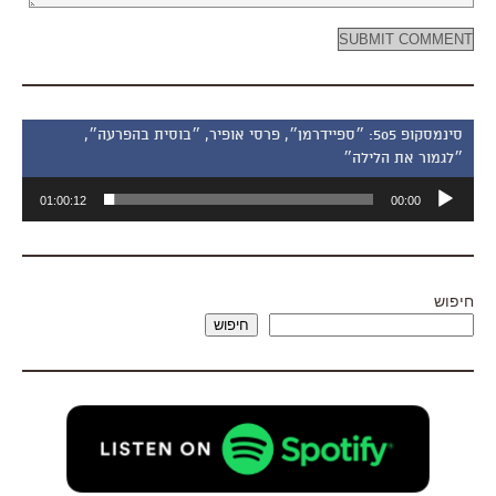
סינמסקופ 505: ״ספיידרמן״, פרסי אופיר, ״בוסית בהפרעה״,
״לגמור את הלילה״
נגן
01:00:12
00:00
אודיו
חיפוש
חיפוש