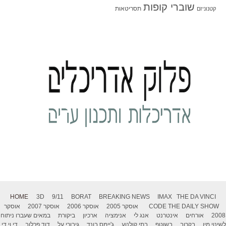
שוברי קופות
תסריטאות
קטנוניזם
HOME
3D
9/11
BORAT
BREAKING NEWS
IMAX
THE DA VINCI
THE DAILY SHOW
CODE
אוסקר 2005
אוסקר 2006
אוסקר 2007
אוסקר
2008
אורחים
אינטרנט
אנג לי
אנימציה
ארכיון
ביקורת
במאים שעברו ניתוח
לשינוי מין
בקרוב
בשוטף
בתי קולנוע
ג'יימס בונד
גיבורי על
דוד פרלוב
די.וי.די