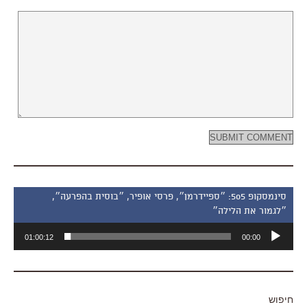
סינמסקופ 505: ״ספיידרמן״, פרסי אופיר, ״בוסית בהפרעה״,
״לגמור את הלילה״
נגן
01:00:12
00:00
אודיו
חיפוש