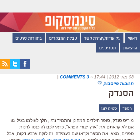
ראשי
על אודות/יצירת קשר
טבלת המבקרים
ביקורות סרטים
הרצאות
תסריט.ים
08 מאי 2012 | 17:44
~
3 COMMENTS
|
תגובות פייסבוק
הסנדק
הספד
ספייק ג'ונז
מוריס סנדק, סופר הילדים המחונן והתמיד נרגן, הלך לעולמו בגיל 83.
אם לא קראתם את "ארץ יצורי הפרא", כדאי לכם (היכנסו לחנות
ספרים, מצאו את הספר וקראו שם בעמידה. זה לוקח ארבע דקות, אבל
נשאר אתכם חיים שלמים. או
קפצו הנה והקשיבו לברק אובמה
מקריא