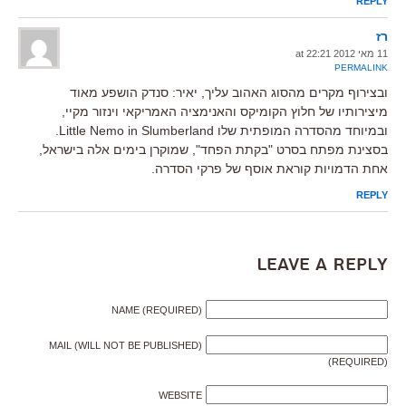
REPLY
רז
11 מאי 2012 at 22:21
PERMALINK
ובצירוף מקרים מהסוג האהוב עליך, יאיר: סנדק הושפע מאוד
מיצירותיו של חלוץ הקומיקס והאנימציה האמריקאי וינזור מקיי,
ובמיוחד מהסדרה המופתית שלו Little Nemo in Slumberland.
בסצינת מפתח בסרט "בקתת הפחד", שמוקרן בימים אלה בישראל,
אחת הדמויות קוראת אוסף של פרקי הסדרה.
REPLY
Leave a Reply
NAME (REQUIRED)
MAIL (WILL NOT BE PUBLISHED)
(REQUIRED)
WEBSITE