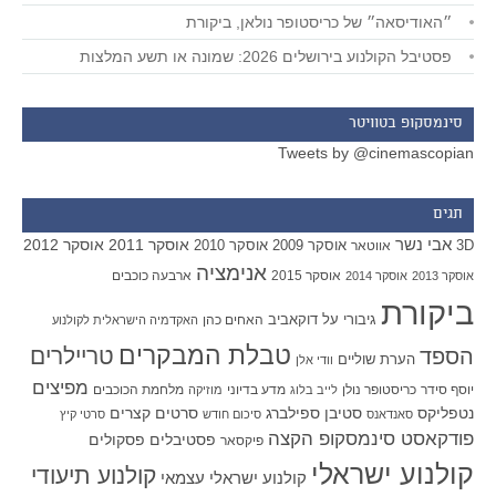
״האודיסאה״ של כריסטופר נולאן, ביקורת
פסטיבל הקולנוע בירושלים 2026: שמונה או תשע המלצות
סינמסקופ בטוויטר
Tweets by @cinemascopian
תגים
אבי נשר
אוסקר 2011
אוסקר 2012
אוסקר 2009
אוסקר 2010
3D
אווטאר
אנימציה
אוסקר 2015
ארבעה כוכבים
אוסקר 2013
אוסקר 2014
ביקורת
גיבורי על
דוקאביב
האחים כהן
האקדמיה הישראלית לקולנוע
טבלת המבקרים
טריילרים
הספד
הערת שוליים
וודי אלן
מפיצים
יוסף סידר
כריסטופר נולן
מדע בדיוני
מלחמת הכוכבים
לייב בלוג
מוזיקה
סטיבן ספילברג
סרטים קצרים
נטפליקס
סאנדאנס
סיכום חודש
סרטי קיץ
פודקאסט סינמסקופ הקצה
פסטיבלים
פסקולים
פיקסאר
קולנוע ישראלי
קולנוע תיעודי
קולנוע ישראלי עצמאי