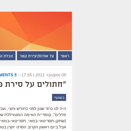
ראשי
על אודות/יצירת קשר
טבלת ה
09 אוקטובר 2011 | 17:55
~
5 COMMENTS
"חתולים על סירת פ
בשוטף
היה לנו טיזר שנון לפני כחודש וחצי, וע
פדלים", קומדיית האימה המטורללת של יו
(שחקן-תסריטאי-במאי, תסריטאי-במאי
אבל ביום ראשון הקרוב הסרט יוקרן בטר