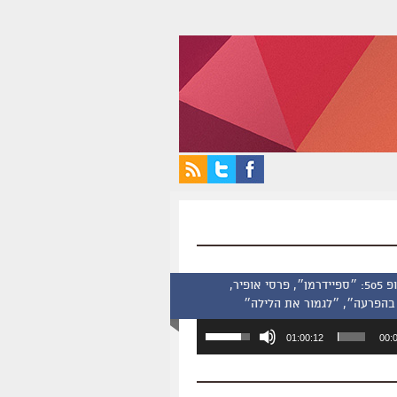
סינמסקופ 505: ״ספיידרמן״, פרסי אופיר,
בהפרעה״, ״לגמור את הלילה״
השתמש
01:00:12
00:
במקש
למעלה/למטה
כדי