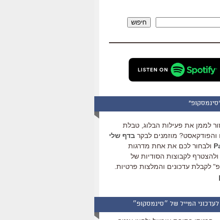
להגביר
או
חיפוש
להנמיך
עוצמת
שמע.
סינמסקופ"
ור לממן את פעילות הבלוג, טבלת
והפודקאסט? מוזמנים לבקר
בדף שלי
ולבחור לכם את אחת מדרגות
ולהצטרף לקבוצות הסודיות של
" לקבלת עדכונים והמלצות פרטיות.
לעדכוני המייל של ״סינמסקופ״