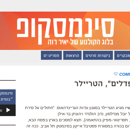
מבקרים
ביקורות סרטים
הרצאות
תסריט.ים
דלים", הטריילר
״בוסית 
נגן
כשיו מגיע הטריילר בסגנון עדות הגריינדהאוס. "חתולים על סירת
00
אודיו
בל מנדלסון, נדב הולנדר ויהונתן בר-אילן
, תסריטאי-מפיק בהתאמה), תצא למסכים בארץ בפסח הבא,
ום בכורה במסגרת פסטיבל אייקון בסינמטק תל אביב. ככה זה