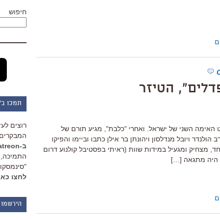
חיפוש
ם
דלים", הטיזר
תמכו ב"
רוצים לעז
האימה השני של ישראל. ואחרי "כלבת", מגיע תורם של
המבקרים 
הולנדר ויובל מנדלסון ויהונתן בר אילן כתבו וביימו והפיקו
ב-Patreon
, מצחיק ומגעיל במידות שוות (ראיתי בפסטיבל קולנוע דרום
התמיכה, 
"סינמסקופ
לחצו כאן
ם
הירשמו 