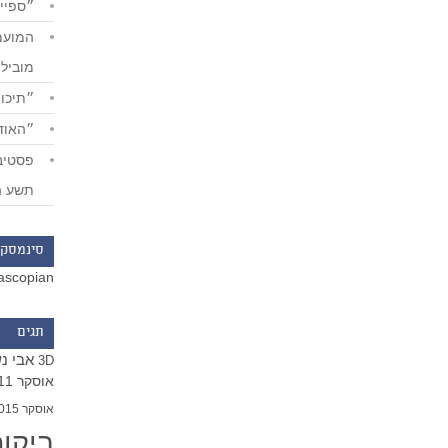
״ספייד
מוביל
״תיכון
״האודי
תשע ה
סינמסקו
ascopian
תגים
אבי נ
3D
אוסקר 2011
אוסקר 2015
ביקו