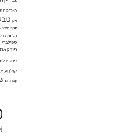
האקדמיה הי
טבל
אלן
יוסף סידר
כ
מלחמת הכו
ספילברג
ס
פודקאסט
פסטיבלים
קולנוע י
שו
קטנוניזם