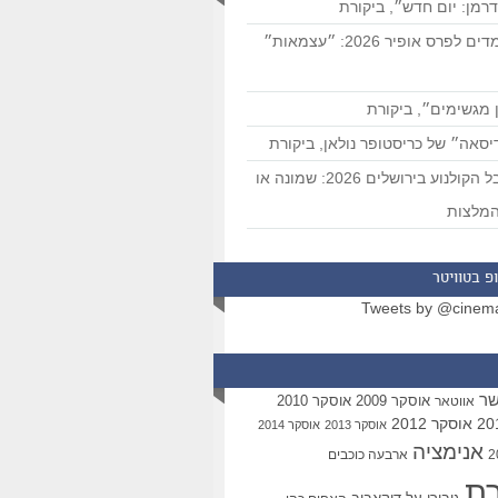
רמן: יום חדש״, ביקורת
המועמדים לפרס אופיר 2026: ״עצמאות״
 מגשימים״, ביקורת
סאה״ של כריסטופר נולאן, ביקורת
פסטיבל הקולנוע בירושלים 2026: שמונה או
מלצות
פ בטוויטר
Tweets by @cinem
שר
אוסקר 2009
אוסקר 2010
אווטאר
אוסקר 2012
אוסקר 2013
אוסקר 2014
אנימציה
ארבעה כוכבים
רת