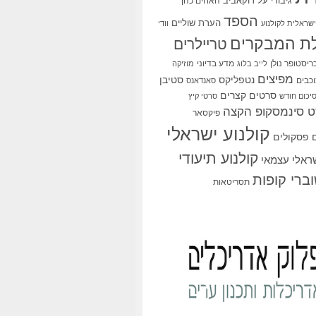
גיבורי על
דוקאביב
האחים כהן
הספד
הערת שוליים
שראלית לקולנוע
וודי
ת המבקרים
טריילרים
ריסטופר נולן
מדע בדיוני
לייב בלוג
מוזיקה
מפיצים
סטיבן
נטפליקס
כבים
סאנדאנס
סרטים קצרים
יכום חודש
סרטי קיץ
 סינמסקופ הקצה
פיקסאר
קולנוע ישראלי
פסקולים
קולנוע תיעודי
שראלי עצמאי
ברי קופות
תסריטאות