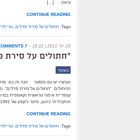
נראה: […]
CONTINUE READING
Tags:
חתולים על סירת פדלים
,
טריילרי
20 יולי 2011 | 18:22
~
7 COMMENTS
"חתולים על סירת פ
בשוטף
ועכשיו יש גם פוסטר הנה זה בא: סרט 
החתולים: "חתולים על סירת פדלים". נדב 
קומדיית אימה טראשית וקאמפית במיוחד
והתבדרתי כהוגן, פיטר ג'קסון של 1991 היה מתגאה […]
CONTINUE READING
Tags:
חתולים על סירת פדלים
,
טריילרי