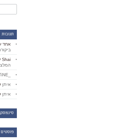
תגובות 
אחד
ע
ביקור
Shai
ע
המלצו
_LiBERTiNE_
איתן
ע
איתן
ע
סינמסקו
פוסטים 