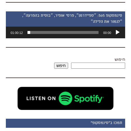
סינמסקופ 505: ״ספיידרמן״, פרסי אופיר, ״בוסית בהפרעה״,
״לגמור את הלילה״
נגן
01:00:12
00:00
אודיו
חיפוש
חיפוש
תמכו ב"סינמסקופ"