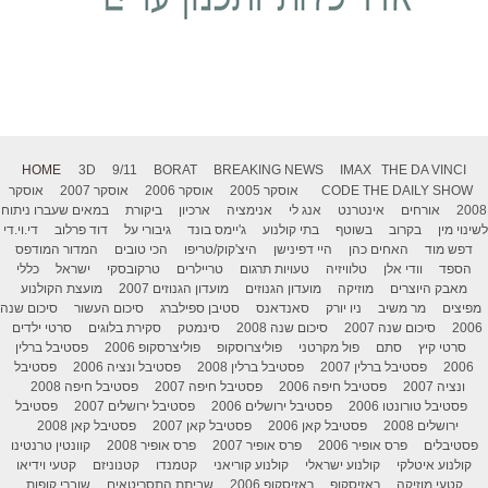
HOME
3D
9/11
BORAT
BREAKING NEWS
IMAX
THE DA VINCI
THE DAILY SHOW
CODE
אוסקר 2005
אוסקר 2006
אוסקר 2007
אוסקר
2008
אורחים
אינטרנט
אנג לי
אנימציה
ארכיון
ביקורת
במאים שעברו ניתוח
לשינוי מין
בקרוב
בשוטף
בתי קולנוע
ג'יימס בונד
גיבורי על
דוד פרלוב
די.וי.די
דפש מוד
האחים כהן
היי דפינישן
היצ'קוק/טריפו
הכי טובים
המדור המודפס
הספד
וודי אלן
טלוויזיה
טעויות תרגום
טריילרים
טרקובסקי
ישראל
כללי
מאבק היוצרים
מוזיקה
מועדון הגנוזים
מועדון הגנוזים 2007
מועצת הקולנוע
מפיצים
מר משיב
ניו יורק
סאנדאנס
סטיבן ספילברג
סיכום העשור
סיכום שנה
2006
סיכום שנה 2007
סיכום שנה 2008
סינמטק
סקירת בלוגים
סרטי ילדים
סרטי קיץ
סתם
פול מקרטני
פוליצרוסקופ
פוליצרסקופ 2006
פסטיבל ברלין
2006
פסטיבל ברלין 2007
פסטיבל ברלין 2008
פסטיבל ונציה 2006
פסטיבל
ונציה 2007
פסטיבל חיפה 2006
פסטיבל חיפה 2007
פסטיבל חיפה 2008
פסטיבל טורונטו 2006
פסטיבל ירושלים 2006
פסטיבל ירושלים 2007
פסטיבל
ירושלים 2008
פסטיבל קאן 2006
פסטיבל קאן 2007
פסטיבל קאן 2008
פסטיבלים
פרס אופיר 2006
פרס אופיר 2007
פרס אופיר 2008
קוונטין טרנטינו
קולנוע איטלקי
קולנוע ישראלי
קולנוע קוריאני
קטמנדו
קטנוניזם
קטעי וידיאו
קטעי מוזיקה
ראזיסקופ
ראזיסקופ 2006
שביתת התסריטאים
שוברי קופות