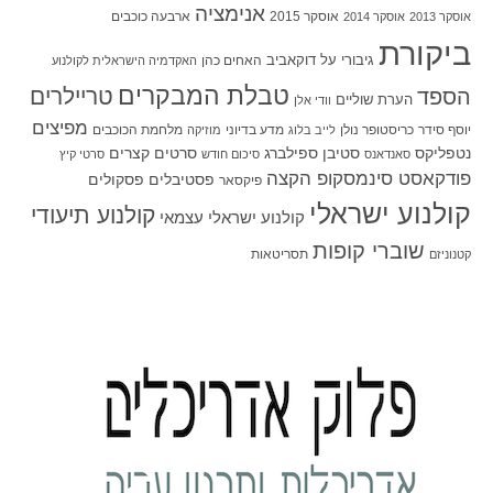
אנימציה
אוסקר 2015
ארבעה כוכבים
אוסקר 2013
אוסקר 2014
ביקורת
גיבורי על
דוקאביב
האחים כהן
האקדמיה הישראלית לקולנוע
טבלת המבקרים
טריילרים
הספד
הערת שוליים
וודי אלן
מפיצים
יוסף סידר
כריסטופר נולן
מדע בדיוני
מלחמת הכוכבים
לייב בלוג
מוזיקה
סטיבן ספילברג
סרטים קצרים
נטפליקס
סאנדאנס
סיכום חודש
סרטי קיץ
פודקאסט סינמסקופ הקצה
פסטיבלים
פסקולים
פיקסאר
קולנוע ישראלי
קולנוע תיעודי
קולנוע ישראלי עצמאי
שוברי קופות
תסריטאות
קטנוניזם