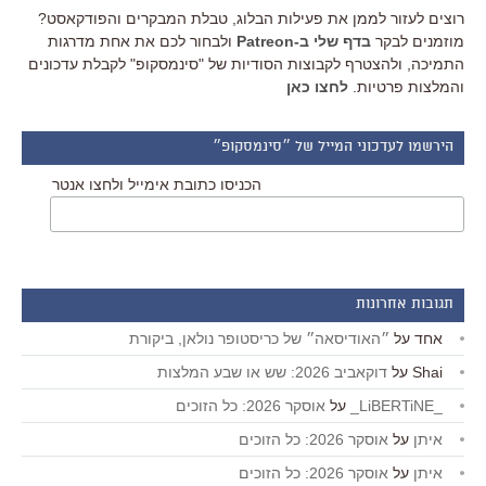
רוצים לעזור לממן את פעילות הבלוג, טבלת המבקרים והפודקאסט?
מוזמנים לבקר
בדף שלי ב-Patreon
ולבחור לכם את אחת מדרגות
התמיכה, ולהצטרף לקבוצות הסודיות של "סינמסקופ" לקבלת עדכונים
והמלצות פרטיות.
לחצו כאן
הירשמו לעדכוני המייל של ״סינמסקופ״
הכניסו כתובת אימייל ולחצו אנטר
תגובות אחרונות
אחד
על
״האודיסאה״ של כריסטופר נולאן, ביקורת
Shai
על
דוקאביב 2026: שש או שבע המלצות
_LiBERTiNE_
על
אוסקר 2026: כל הזוכים
איתן
על
אוסקר 2026: כל הזוכים
איתן
על
אוסקר 2026: כל הזוכים