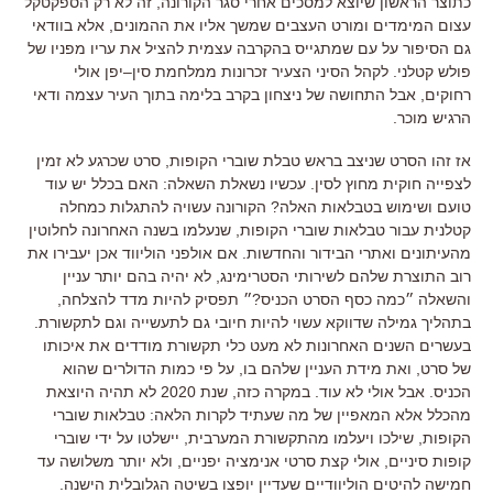
כתוצר הראשון שיוצא למסכים אחרי סגר הקורונה
,
זה לא רק הספקטקל
עצום המימדים ומורט העצבים שמשך אליו את ההמונים
,
אלא בוודאי
גם הסיפור על עם שמתגייס בהקרבה עצמית להציל את עריו מפניו של
פולש קטלני
.
לקהל הסיני הצעיר זכרונות ממלחמת סין
–
יפן אולי
רחוקים
,
אבל התחושה של ניצחון בקרב בלימה בתוך העיר עצמה ודאי
הרגיש מוכר
.
אז זהו הסרט שניצב בראש טבלת שוברי הקופות
,
סרט שכרגע לא זמין
לצפייה חוקית מחוץ לסין
.
עכשיו נשאלת השאלה
:
האם בכלל יש עוד
טועם ושימוש בטבלאות האלה
?
הקורונה עשויה להתגלות כמחלה
קטלנית עבור טבלאות שוברי הקופות
,
שנעלמו בשנה האחרונה לחלוטין
מהעיתונים ואתרי הבידור והחדשות
.
אם אולפני הוליווד אכן יעבירו את
רוב התוצרת שלהם לשירותי הסטרימינג
,
לא יהיה בהם יותר עניין
והשאלה ״כמה כסף הסרט הכניס
?
״ תפסיק להיות מדד להצלחה
,
בתהליך גמילה שדווקא עשוי להיות חיובי גם לתעשייה וגם לתקשורת
.
בעשרים השנים האחרונות לא מעט כלי תקשורת מודדים את איכותו
של סרט
,
ואת מידת העניין שלהם בו
,
על פי כמות הדולרים שהוא
הכניס
.
אבל אולי לא עוד
.
במקרה כזה
,
שנת
2020
לא תהיה היוצאת
מהכלל אלא המאפיין של מה שעתיד לקרות הלאה
:
טבלאות שוברי
הקופות
,
שילכו ויעלמו מהתקשורת המערבית
,
יישלטו על ידי שוברי
קופות סיניים
,
אולי קצת סרטי אנימציה יפניים
,
ולא יותר משלושה עד
חמישה להיטים הוליוודיים שעדיין יופצו בשיטה הגלובלית הישנה
.