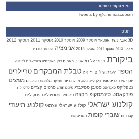
סינמסקופ בטוויטר
Tweets by @cinemascopian
תגים
אבי נשר
אוסקר 2011
אוסקר 2012
אוסקר 2009
אוסקר 2010
3D
אווטאר
אנימציה
אוסקר 2015
ארבעה כוכבים
אוסקר 2013
אוסקר 2014
ביקורת
גיבורי על
דוקאביב
האחים כהן
האקדמיה הישראלית לקולנוע
טבלת המבקרים
טריילרים
הספד
הערת שוליים
וודי אלן
מפיצים
יוסף סידר
כריסטופר נולן
מדע בדיוני
מלחמת הכוכבים
לייב בלוג
מוזיקה
סטיבן ספילברג
סרטים קצרים
נטפליקס
סאנדאנס
סיכום חודש
סרטי קיץ
פודקאסט סינמסקופ הקצה
פסטיבלים
פסקולים
פיקסאר
קולנוע ישראלי
קולנוע תיעודי
קולנוע ישראלי עצמאי
שוברי קופות
תסריטאות
קטנוניזם