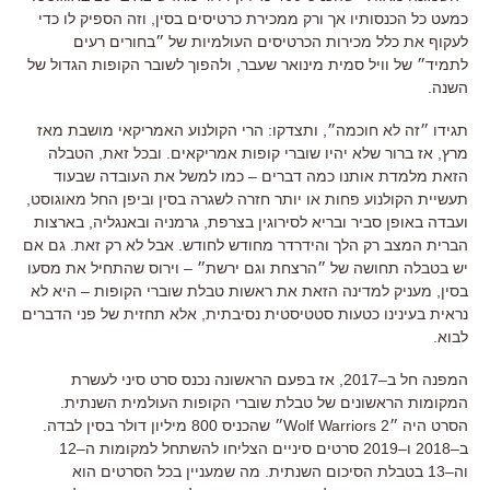
כמעט כל הכנסותיו אך ורק ממכירת כרטיסים בסין
,
וזה הספיק לו כדי
לעקוף את כלל מכירות הכרטיסים העולמיות של ״בחורים רעים
לתמיד״ של וויל סמית מינואר שעבר
,
ולהפוך לשובר הקופות הגדול של
השנה
.
תגידו ״זה לא חוכמה״
,
ותצדקו
:
הרי הקולנוע האמריקאי מושבת מאז
מרץ
,
אז ברור שלא יהיו שוברי קופות אמריקאים
.
ובכל זאת
,
הטבלה
הזאת מלמדת אותנו כמה דברים
–
כמו למשל את העובדה שבעוד
תעשיית הקולנוע פחות או יותר חזרה לשגרה בסין וביפן החל מאוגוסט
,
ועבדה באופן סביר ובריא לסירוגין בצרפת
,
גרמניה ובאנגליה
,
בארצות
הברית המצב רק הלך והידרדר מחודש לחודש
.
אבל לא רק זאת
.
גם אם
יש בטבלה תחושה של ״הרצחת וגם ירשת״
–
וירוס שהתחיל את מסעו
בסין
,
מעניק למדינה הזאת את ראשות טבלת שוברי הקופות
–
היא לא
נראית בעינינו כטעות סטטיסטית נסיבתית
,
אלא תחזית של פני הדברים
לבוא
.
המפנה חל ב
–
2017
,
אז בפעם הראשונה נכנס סרט סיני לעשרת
המקומות הראשונים של טבלת שוברי הקופות העולמית השנתית
.
הסרט היה ״
Wolf Warriors 2
״ שהכניס
800
מיליון דולר בסין לבדה
.
ב
–
2018
ו
–
2019
סרטים סיניים הצליחו להשתחל למקומות ה
–
12
וה
–
13
בטבלת הסיכום השנתית
.
מה שמעניין בכל הסרטים הוא