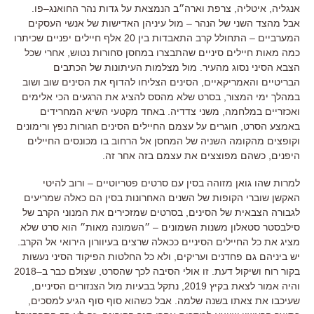
אנגליה
,
איטליה
,
צרפת וארה״ב הנמצאת על גדות נהר החואנג
–
פו
.
אבל מהצד השני של הנהר
–
מול עיניהן האדישות של אנשי העסקים
המערביים
–
התחולל קרב התאבדות בין
20
אלף חיילים יפניים שכיתרו
כמה מאות חיילים סיניים שהתבצרו במחסן סחורות נטוש
,
אחרי שכל
הצבא הסיני נסוג מהעיר
.
מול מצלמות העיתונות של הכתבים
הבריטיים והאמריקאיים
,
הסינים הצליחו להדוף את הסינים שוב ושוב
במהלך ימי המצור
,
בסרט שלא מהסס להציג את הרגעים הכי אלימים
ואכזריים במלחמה
,
משני צדדיה
.
באחד מקטעי השיא המחרידים
באמצע הסרט
,
חוגרים על עצמם החיילים הסינים חגורות נפץ ורימונים
וקופצים מהקומה השניה של המחסן אל הרחוב בו מכונסים החיילים
היפנים
,
כשהם מפוצצים את עצמם בזה אחר זה
.
למרות שהו גואן מזוהה בסין עם סרטים פטריוטיים
–
ורוב להיטי
האקשן שוברי הקופות של השנים האחרונות בסין הם כאלה שמריעים
לגבורה הצבאית של הסינים
,
בסרטים שמזכירים את המנוני הקרב של
סילבסטר סטאלון משנות השמונים
–
״השמונה מאות״ הוא סרט שלא
מציג את כל החיילים הסיניים ככאלה שרצים בעיוורון הירואי אל הקרב
.
יש ביניהם גם פחדנים ועריקים
,
ולא כל החלטות הפיקוד הסיני נעשות
בקור רוח ושיקול דעת
.
זו אולי הסיבה לכך שהסרט
,
שצולם כבר ב
–
2018
והיה אמור לצאת בקיץ
2019
,
נתקל בבעיות מול הצנזורים הסיניים
,
שעיכבו את צאתו בשנה שלמה
.
אבל כשהוא סוף סוף הגיע למסכים
,