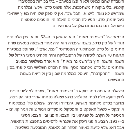
העובדה שהם כמעט ולא הופצו במערב
–
בלי בכורות בפסטיבלי
קולנוע
,
בלי ביקורות משתפכות
.
אלה פשוט סרטי אקשן ומלחמה
שמראש לא נועדו לייצוא
.
וחבל שכך
:
אין לי ספק שלו היה מפיץ ישראלי
בעל יוזמה
,
סרטי הפעולה הסיניים האלה היו הופכים לסנסציה
בישראל
.
הם כמו מנחם גולן על סטרואידים
.
הבמאי של ״השמונה מאות״ הוא הו גואן בן ה
–
52
,
והוא יצרן הלהיטים
הגדול של סין כרגע
.
בשנה שעברה הוא היה אחד משבעה במאים שהיו
חתומים על סרט האנתולוגיה הפטריוטי ״עמי
,
ארצי״
,
שהופק במסגרת
חגיגות
70
השנה ליסודה של הרפובליקה והיה הלהיט הסיני הגדול של
השנה
.
והשנה
,
חוץ מ״השמונה מאות״ הוא אחד משלושה במאים
שחתומים על סרט מלחמה נוסף
,
שהיה הסרט השלישי הכי קופתי בסין
השנה
–
״ההקרבה״
,
העוסק במלחמה שבין סין וקוריאה בשנות
החמישים
.
השאלה היא מה היה דווקא ב״השמונה מאות״
,
שגרם למיליוני סינים
לרוץ דווקא אליו לבתי הקולנוע ברגע שאלה נפתחו אחרי סגר הקורונה
.
מדובר בסרט מלחמה מושקע
,
גרנדיוזי ומרהיב, שצולם כולו במצלמות
איימקס
–
כשעל האפקטים והפסקול מופקדים אנשי צוות אמריקאיים
–
המספר על הקרב על שנגחאי בין הצבא היפני ובין הצבא הסיני
ב
–
1937
.
הצבע היפני ריסק את שנגחאי לרסיסים בהפצצות מהאוויר
,
אבל דאג שלא לגעת באיזור הסחר הבינלאומי
,
המובלעת בשליטת