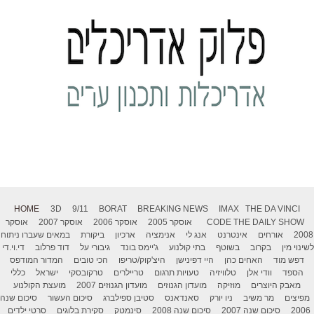
HOME
3D
9/11
BORAT
BREAKING NEWS
IMAX
THE DA VINCI
THE DAILY SHOW
CODE
אוסקר 2005
אוסקר 2006
אוסקר 2007
אוסקר
2008
אורחים
אינטרנט
אנג לי
אנימציה
ארכיון
ביקורת
במאים שעברו ניתוח
לשינוי מין
בקרוב
בשוטף
בתי קולנוע
ג'יימס בונד
גיבורי על
דוד פרלוב
די.וי.די
דפש מוד
האחים כהן
היי דפינישן
היצ'קוק/טריפו
הכי טובים
המדור המודפס
הספד
וודי אלן
טלוויזיה
טעויות תרגום
טריילרים
טרקובסקי
ישראל
כללי
מאבק היוצרים
מוזיקה
מועדון הגנוזים
מועדון הגנוזים 2007
מועצת הקולנוע
מפיצים
מר משיב
ניו יורק
סאנדאנס
סטיבן ספילברג
סיכום העשור
סיכום שנה
2006
סיכום שנה 2007
סיכום שנה 2008
סינמטק
סקירת בלוגים
סרטי ילדים