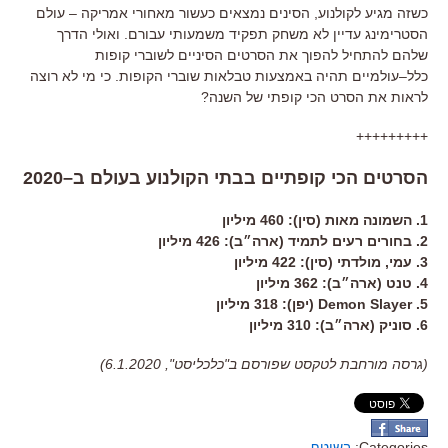
כשזה מגיע לקולנוע
,
הסינים נמצאים כעשור מאחורי אמריקה
–
עולם
הסטרימינג עדיין לא משחק תפקיד משמעותי עבורם
.
ואולי הדרך
שלהם להתחיל להפוך את הסרטים הסיניים לשוברי קופות
כלל
–
עולמיים תהיה באמצעות טבלאות שוברי הקופות
.
כי מי לא רוצה
לראות את הסרט הכי קופתי של השנה
?
+++++++++
הסרטים הכי קופתיים בבתי הקולנוע בעולם ב
–
2020
1
.
השמונה מאות
(
סין
):
460
מיליון
2
.
בחורים רעים לתמיד
(
ארה״ב
):
426
מיליון
3
.
עמי
,
מולדתי
(
סין
):
422
מיליון
4
.
טנט
(
ארה״ב
):
362
מיליון
5
. Demon Slayer
(
יפן
):
318
מיליון
6
.
סוניק
(
ארה״ב
):
310
מיליון
(גרסה מורחבת לטקסט שפורסם ב"כלכליסט", 6.1.2020)
Categories:
בשוטף