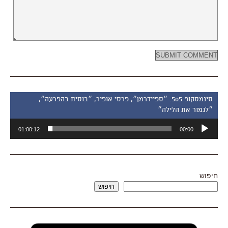
סינמסקופ 505: ״ספיידרמן״, פרסי אופיר, ״בוסית בהפרעה״,
״לגמור את הלילה״
נגן
01:00:12
00:00
אודיו
חיפוש
חיפוש