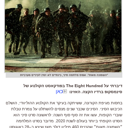
"השמונה מאות". אפוס מלחמה סיני, בינתיים לא זמין לעיניים מערביות
דיברתי על The Eight Hundred בפודקאסט הקולנוע של
כאן
סינמסקופ ברדיו הקצה. האזינו
בחסות מגיפת הקורונה
,
ששיתקה בעיקר את הקולנוע ההוליוודי
,
הושלם
הכיבוש הסיני
.
הסינים שכבר שנים מנסים להשתלט על צמרת טבלת
שוברי הקופות
,
עשו את זה סוף סוף השנה
:
לראשונה סרט סיני הוא
הסרט הקופתי ביותר בעולם לשנת
2020
.
מדובר בסרט המלחמה
״השמונה מאות״ שהכניס
460
מיליון דולר מאז שיצא ב
–
28
באוגוסט
.