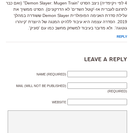
4 לפי ויקיפדיה) ניצב הסרט "Demon Slayer: Mugen Train" (ואם כבר
לתרגם לעברית אז-'קוטל השדים' לא הדרקונים). הסרט ממשיך את
עלילת סדרת האנימה הפופולרית Demon Slayer ששודרה במהלך
2019. הסדרה עצמה היא עיבוד ללהיט המנגה של היוצרת 'קיוהרו
גוטוגה'. ולא מדובר בעיבוד למשחק מחשב כמו עם 'סוניק'.
REPLY
Leave a Reply
NAME (REQUIRED)
MAIL (WILL NOT BE PUBLISHED)
(REQUIRED)
WEBSITE