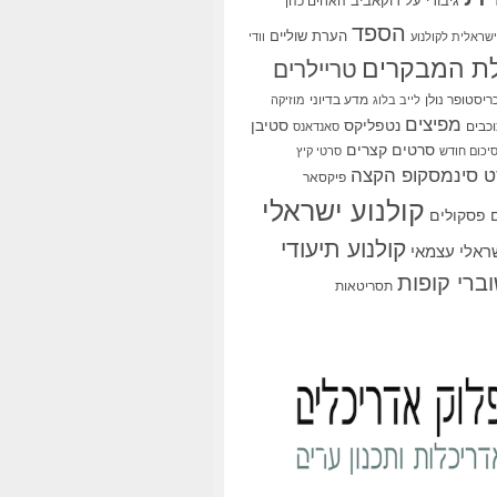
גיבורי על
דוקאביב
האחים כהן
הספד
הערת שוליים
שראלית לקולנוע
וודי
ת המבקרים
טריילרים
ריסטופר נולן
מדע בדיוני
לייב בלוג
מוזיקה
מפיצים
סטיבן
נטפליקס
כבים
סאנדאנס
סרטים קצרים
יכום חודש
סרטי קיץ
 סינמסקופ הקצה
פיקסאר
קולנוע ישראלי
פסקולים
קולנוע תיעודי
שראלי עצמאי
ברי קופות
תסריטאות