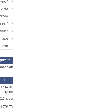
״ספייד
מוביל
״תיכון
״האודי
תשע ה
סינמסקו
ascopian
תגים
אבי נ
3D
אוסקר 2011
אוסקר 2015
ביקו