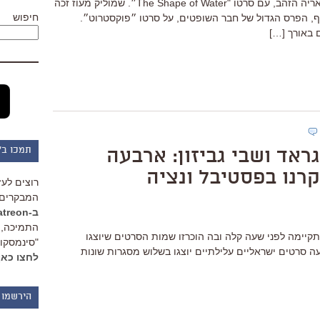
גיירמו דל טורו זכה בפרס הראשי, פרס אריה הזהב, עם סרטו "The Shape of Water״. שמוליק מעוז זכה
חיפוש
, הפרס הגדול של חבר השופטים, על סרטו ״פוקסטרוט״.
 באורך […]
תמכו ב"
ראד ושבי גביזון: ארבעה
קרנו בפסטיבל ונציה
רוצים לעז
המבקרים 
ב-Patreon
התמיכה, 
קיימה לפני שעה קלה ובה הוכרזו שמות הסרטים שיוצגו
"סינמסקופ
סרטים ישראליים עלילתיים יוצגו בשלוש מסגרות שונות
לחצו כאן
הירשמו 