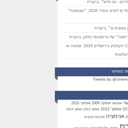
רמן: יום חדש״, ביקורת
המועמדים לפרס אופיר 2026: ״עצמאות״
 מגשימים״, ביקורת
סאה״ של כריסטופר נולאן, ביקורת
פסטיבל הקולנוע בירושלים 2026: שמונה או
מלצות
פ בטוויטר
Tweets by @cinem
שר
אוסקר 2009
אוסקר 2010
אווטאר
אוסקר 2012
אוסקר 2013
אוסקר 2014
אנימציה
ארבעה כוכבים
רת