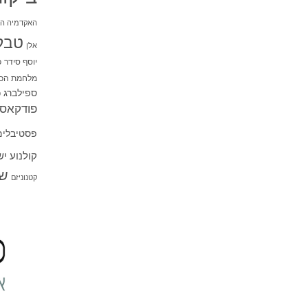
האקדמיה הי
טבל
אלן
יוסף סידר
כ
מלחמת הכו
ספילברג
ס
פודקאסט
פסטיבלים
קולנוע י
שו
קטנוניזם