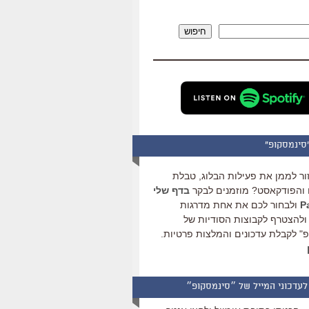
להגביר
או
חיפוש
להנמיך
עוצמת
שמע.
סינמסקופ"
ור לממן את פעילות הבלוג, טבלת
והפודקאסט? מוזמנים לבקר
בדף שלי
ולבחור לכם את אחת מדרגות
ולהצטרף לקבוצות הסודיות של
" לקבלת עדכונים והמלצות פרטיות.
לעדכוני המייל של ״סינמסקופ״