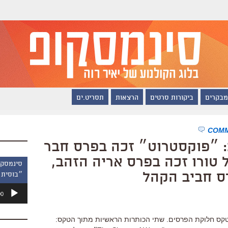
מבקרים
ביקורות סרטים
הרצאות
תסריט.ים
פסטיבל ונציה 2017: ״פוקסטרוט״ זכה בפרס חבר
ל טורו זכה בפרס אריה הזהב,
רס חביב הקהל
״בוסית 
נגן
00
אודיו
 טקס חלוקת הפרסים. שתי הכותרות הראשיות מתוך הטקס: