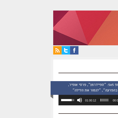
סינמסקופ 505: ״ספיידרמן״, פרסי אופיר,
בהפרעה״, ״לגמור את הלילה״
השתמש
01:00:12
00:
במקש
למעלה/למטה
כדי