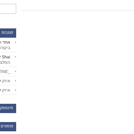
תגובות 
אחד
ע
ביקור
Shai
ע
המלצו
_LiBERTiNE_
איתן
ע
איתן
ע
סינמסקו
פוסטים 