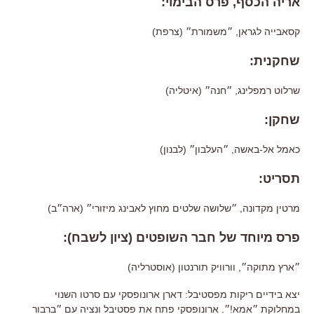
אריה הכסף, פרס הבימוי:
קסאבייה לגראן, ״משמורת״ (צרפת)
שחקנית:
שרלוט רמפלינג, ״חנה״ (איטליה)
שחקן:
כאמל אל-באשה, ״העלבון״ (לבנון)
תסריט:
מרטין מקדונה, ״שלושה שלטים מחוץ לאבינג מיזורי״ (ארה״ב)
פרס מיוחד של חבר השופטים (ציון לשבח):
״ארץ מתוקה״, וורוויק תורנטון (אוסטרליה)
יצא בידיים ריקות מפסטיבל: דארן ארונופסקי עם סרטו השנוי
במחלוקת ״אמא!״. ארונופסקי פתח את פסטיבל ונציה עם ״ברבור