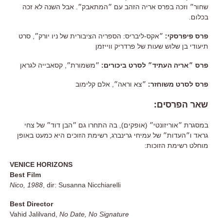
שחור״ וזכה בפרס אריה הזהב עם ״המתאבק״. אבל השנה לא זכה
בכלום.
פרס פיפרסקי:
״אקס-ליבריס: הספריה הציבורית של ניו יורק״, סרט
תיעודי בן שלוש שעות של פרדריק ווייזמן
פרס ״אריה העתיד״ לסרט ביכורים:
״משמורת״, קסאבייה לגראן
פרס לסרט משוחזר:
״צא וראה״, אלם קלימוב
שאר הפרסים:
במסגרת ״אוריזונטי״ (אופקים), בה התחרו גם ״הבן דוד״ של צחי
גראד ו״העדות״ של עמיחי גרינברג, רשימת הזוכים היא כמעט באופן
מוחלט רשימת הזוכות:
VENICE HORIZONS
Best Film
Nico, 1988
, dir: Susanna Nicchiarelli
Best Director
Vahid Jalilvand,
No Date, No Signature