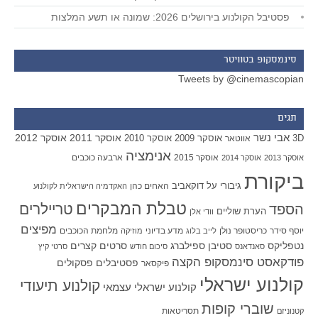
פסטיבל הקולנוע בירושלים 2026: שמונה או תשע המלצות
סינמסקופ בטוויטר
Tweets by @cinemascopian
תגים
אבי נשר
אוסקר 2011
אוסקר 2012
אוסקר 2009
אוסקר 2010
3D
אווטאר
אנימציה
אוסקר 2015
ארבעה כוכבים
אוסקר 2013
אוסקר 2014
ביקורת
גיבורי על
דוקאביב
האחים כהן
האקדמיה הישראלית לקולנוע
טבלת המבקרים
טריילרים
הספד
הערת שוליים
וודי אלן
מפיצים
יוסף סידר
כריסטופר נולן
מדע בדיוני
מלחמת הכוכבים
לייב בלוג
מוזיקה
סטיבן ספילברג
סרטים קצרים
נטפליקס
סאנדאנס
סיכום חודש
סרטי קיץ
פודקאסט סינמסקופ הקצה
פסטיבלים
פסקולים
פיקסאר
קולנוע ישראלי
קולנוע תיעודי
קולנוע ישראלי עצמאי
שוברי קופות
תסריטאות
קטנוניזם