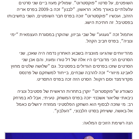
השופטים, על סרטו ״פוקסטרוט״. שמוליק מעוז ביים שני סרטים
עלעלתיים באורך מלא: הראשון, ״לבנון״ זכה ב-2009 בפרס אריה
הזהב, ועכשיו ״פוקסטרוט״ זוכה בפרס חבר השופטים, השני בחשיבותו
בפסטיבל. זה חתיכת הישג.
אתמול זכה ״געגוע״ של שבי גביזון, שהוקרן במסגרת העצמאית ״ימי
ונציה״, בפרס חביב הקהל.
מהדיווחים שהגיעו מוונציה בשבוע האחרון נדמה היה שאכן, שני
הסרטים הכי מדוברים היו אלה של דל טורו ומעוז, והם אכן שני
הסרטים שזכו בפרסים הגדולים בפסטיבל. גם ״שלושה שלטים מחוץ
לאבינג מיזורי״ זכה להרבה שבחים, בייחוד למשחקם של פרנסס
מקדורמנד וסם רוקוול. הסרט הזה זכה בפרס התסריט.
כשנודע ש״פוקסטרוט״ יוקרן בתחרות הראשית של פסטיבל ונציה
ניבאתי שליאור אשכנזי יזכה בפרס המשחק. טעיתי, אבל לא במרחק
רב: מי שזכה לבסוף הוא השחקן הפלסטיני ממזרח ירושלים כאמל
אל-באשה, ששיחק בסרט הלבנוני, ״העלבון״.
הנה רשימת הזוכים המלאה: