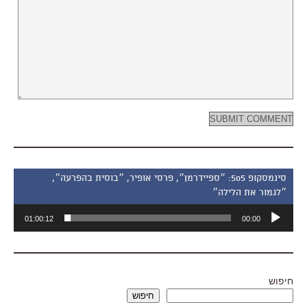
סינמסקופ 505: ״ספיידרמן״, פרסי אופיר, ״בוסית בהפרעה״,
״לגמור את הלילה״
נגן
01:00:12
00:00
אודיו
חיפוש
חיפוש