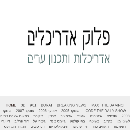
HOME
3D
9/11
BORAT
BREAKING NEWS
IMAX
THE DA VINCI
THE DAILY SHOW
CODE
אוסקר 2005
אוסקר 2006
אוסקר 2007
אוסקר
2008
אורחים
אינטרנט
אנג לי
אנימציה
ארכיון
ביקורת
במאים שעברו ניתוח
לשינוי מין
בקרוב
בשוטף
בתי קולנוע
ג'יימס בונד
גיבורי על
דוד פרלוב
די.וי.די
דפש מוד
האחים כהן
היי דפינישן
היצ'קוק/טריפו
הכי טובים
המדור המודפס