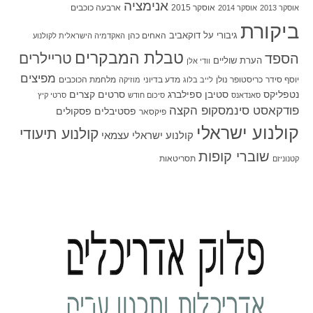
אנימציה
אוסקר 2015
ארבעה כוכבים
אוסקר 2013
אוסקר 2014
ביקורת
גיבורי על
דוקאביב
האחים כהן
האקדמיה הישראלית לקולנוע
טבלת המבקרים
טריילרים
הספד
הערת שוליים
וודי אלן
מפיצים
יוסף סידר
כריסטופר נולן
מדע בדיוני
מלחמת הכוכבים
לייב בלוג
מוזיקה
סטיבן ספילברג
סרטים קצרים
נטפליקס
סאנדאנס
סיכום חודש
סרטי קיץ
פודקאסט סינמסקופ הקצה
פסטיבלים
פסקולים
פיקסאר
קולנוע ישראלי
קולנוע תיעודי
קולנוע ישראלי עצמאי
שוברי קופות
תסריטאות
קטנוניזם