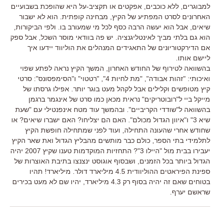
למבוגרים, ללא כוכבים, אפקטים או תקציב-על היא שהופכת בשבועיים
האחרונים לסרט המפתיע של הקיץ, מבחינה קופתית. הוא לא ישבור
שיאים, אבל הוא יעשה הרבה כסף לכל מי שמעורב בו. ולפי הביקורות,
הוא גם בלתי מביך לאינטליגנציה. יש פה בוודאי מוסר השכל, אבל ספק
אם הדירקטוריונים של התאגידים המנהלים את הוליווד יידעו איך
ליישם אותו.
בהשוואה לטירוף של החודש האחרון, המשך הקיץ נראה לפתע שפוי
ואיכותי: "זהות אבודה", "מת לחיות 4", "רטטוי" ו"הסימפסונס": סרטי
קיץ מטופשים וקלילים אבל לקהל מעט בוגר יותר. אפילו גרסתו של
מייקל ביי ל"רובוטריקים" נראית מכאן כמו סרט של אינגמר ברגמן
בהשוואה ל"שודדי הקריביים". ובהמשך עוד מטח אינפנטילי עם "שעת
שיא 3" ו"איוון הגדול מכולם". האם הם יצליחו? האם ישברו שיאים? או
שחודש אחרי שהעונה התחילה, ועוד לפני שמתחילה חופשת הקיץ
לתלמידי בתי הספר, כולם כבר מותשים מהבליץ הגדול ואת שאר הקיץ
יעבירו בבית מול "היילו 3"? התחזיות המוקדמות טענו שקיץ 2007 יהיה
הגדול ביותר בכל הזמנים, ושבסוף אוגוסט ינצנצו בתיבת האוצרות של
ספינת הפיראטים ההוליוודית 4.5 מיליארד דולר. מיליארד! תהיו
בטוחים שאם זה יהיה בסוף רק 4.3 מיליארד, יהיו שם לא מעט בכירים
שראשם יערף.