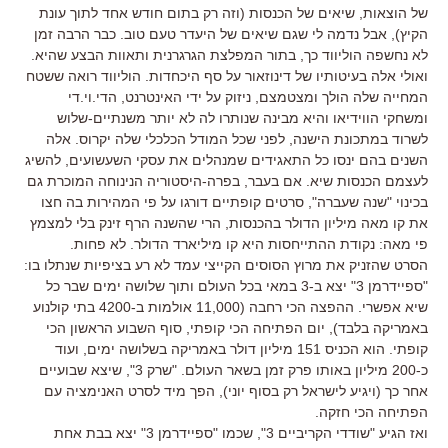
של הוצאות, שיאים של הכנסות (וזה רק בתום חודש אחד לתוך עונת
הקיץ), אבל נדמה לי שגם שיאים של היעדר טעם טוב. כבר הרבה זמן
לא נחשפה הוליווד כך, בתור המפלצת הגרגרנית ותאוות הבצע שהיא.
ואולי אלה בעיטותיו של דינוזאור על סף היכחדות. הוליווד רואה ששטח
המחייה שלה הולך ומצטמצם, ניזוק על ידי האינטרנט, הדי.וי.די
ומשחקי הווידיאו והיא מבינה שנותרו לה לא יותר משנתיים-שלוש
לשרוד במתכונת הישנה, לפני שכל המודל הכלכלי שלה יקרוס. אלה
השנים בהם ינסו כל התאגידים שמנהלים את עסקי השעשועים, להשיג
לעצמם הכנסות שיא. אם בעבר, בפרה-היסטוריה הנינוחה המוכרת גם
בכינוי "שנה שעברה", סרטים קופתיים דורגו על פי המהירות בה חצו
את קו מאה מיליון הדולר בהכנסות, הרי שהשנה הרף זינק בלי למצמץ
פי מאה: נקודת ההתייחסות היא קו מיליארד הדולר. לא פחות.
הסרט שהזניק את מרוץ הסוסים הקייצי עמד לא רע בציפיות שנתלו בו:
"ספיידרמן 3" יצא ב-3 במאי בכל העולם ותוך שלושה ימים שבר כל
שיא אפשרי. ההפצה הכי רחבה (11,000 אולמות ב-4200 בתי קולנוע
באמריקה בלבד), יום הפתיחה הכי קופתי, סוף השבוע הראשון הכי
קופתי. הוא הכניס 151 מיליון דולר באמריקה בשלושה ימים, ועוד
כ-200 מיליון באותו פרק זמן בשאר העולם. "שרק 3", שיצא שבועיים
אחר כך (ויגיע לישראל רק בסוף יוני), הפך מיד לסרט האנימציה עם
הפתיחה הכי חזקה.
ואז הגיע "שודדי הקריביים 3", שכמו "ספיידרמן 3" יצא בבת אחת