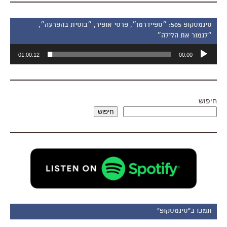
סינמסקופ 505: ״ספיידרמן״, פרסי אופיר, ״בוסית בהפרעה״,
״לגמור את הלילה״
נגן
01:00:12
00:00
אודיו
חיפוש
חיפוש
תמכו ב"סינמסקופ"