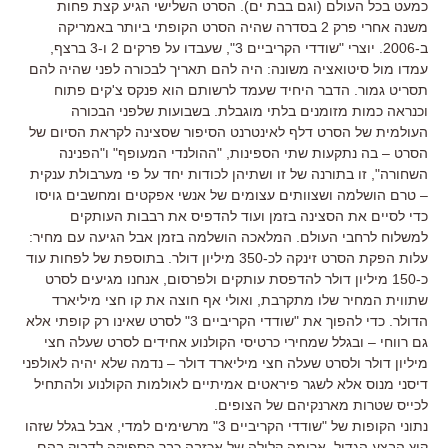
כמעט בכל העולם (וגם בבת ים). הסרט השלישי הגיע קצת פחות
משנה אחרי פרק 2 בסדרה שהיה הסרט הקופתי ביותר באמריקה
ב-2006. יוצרי "שודדי הקריביים 3", שעבדו על פרקים 2 ו-3 ברצף,
עמדו מול סיטואציה משונה: היה להם תאריך לבכורה לפני שהיה להם
תסריט גמור. הדבר היחיד שעמד לרשותם הוא פנקס צ'קים פתוח
וכנראה כמות מזומנים בלתי מוגבלת. בשבועות שלפני הבכורה
העולמית של הסרט דלף לאינטרנט הסיפור שסצינה לקראת הסיום של
הסרט – בה נתקעות שתי הספינות, "ההולנדי המעופף" ו"הפנינה
השחורה", זו בתורנה של זו ושתיהן לכודות יחד על פי מערבולת ענקית
– טרם הושלמה ושצוותים עצומים של אנשי אפקטים ומחשבים גויסו
כדי לסיים את הסצינה בזמן ועוד להדפיס את רבבות העותקים
למשלוח לרחבי העולם. המלאכה הושלמה בזמן אבל הגיעה עם מחיר:
עלות הפקת הסרט זינקה לכ-350 מיליון דולר. בתוספת של לפחות עוד
כ-150 מיליון דולר להדפסת עותקים ולפרסום, אנחנו מגיעים לסרט
שתווית המחיר שלו מתקרבת, ואולי אף חוצה את קו חצי מיליארד
הדולר. כדי להפוך את "שודדי הקריביים 3" לסרט שאינו רק קופתי אלא
גם רווחי – ובגלל שמחירי כרטיסי הקולנוע אחידים לסרט שעלה חצי
מיליון דולר ולסרט שעלה חצי מיליארד דולר – נדמה שלא יהיה לאולפני
דיסני מנוס אלא לשגר פיראטים אמיתיים לאולמות הקולנוע ולהתחיל
לכייס שטרות מארנקיהם של הצופים.
נתוני הקופות של "שודדי הקריביים 3" מרשימים למדי, אבל בגלל שזהו
קיץ הבצע הגדול, ארומה קלילה של אכזבה כבר הספיקה לדבוק בהם.