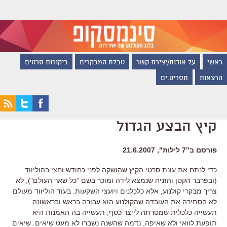
ראשי
על אודות/יצירת קשר
טבלת המבקרים
ביקורות סרטים
הרצאות
תסריט.ים
קיץ הבצע הגדול
פורסם ב"7 לילות", 21.6.2007
כדי לנתח את עונת סרטי הקיץ שהושקה לפני כחודש וחצי בהוליווד
(ובפרבר הקטן והזניח שנמצא לידה ומוכר בשם "כל שאר העולם"), לא
צריך מבקרי קולנוע, אלא כלכלנים ויועצי השקעות. בעוד הוליווד מעולם
לא הסתירה את העובדה שהקולנוע הוא עבורה בראש ובראשונה
תעשייה כלכלית שמטרתה לייצר כסף, תעשייה בה האמנות היא
תופעת לוואי ולא שאיפה, נדמה שהשנה נשברו לא מעט שיאים. שיאים