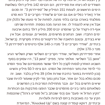
השודדים לא ניצחו את ספיידרמן. הם הכניסו 142 מיליון דולר בשלושת
הימים הראשונים, לעומת 151 המיליון של "ספיידרמן 3". זה סכום
אדיר (ואדיר כפליים אם גם זוכרים ש"שודדי הקריביים 3" הוא סרט
מפלצתי באורכו וברובו בלתי מהנה, לפחות על פי טעמו של כלכלן זה),
אבל אין שיא להצמיד לו. ואז הגיעה מכה נוספת: תחזיות שניתנו
אוף-דה-רקורד על כך שהסרט יכניס 200 מיליון דולר בתום ארבעה
ימים התבדו. ושוב: הנתונים מרשימים, מפוארים, עצומים. אבל אין
שיא בצידם, ובטנם התאבה של הדירקטורים נותרה מקרקרת. (בישראל,
בינתיים, "שודדי הקריביים 3" מכרו כ-140 אלף כרטיסים ו"ספיידרמן 3"
מכר כ-170 אלף).
אחרי ספיידרמן השלישי, שודדי הקריביים השלישי ושרק השלישי הגיע
"אושן 11" השלישי. אולפני וורנר, מפיקי "אושן 13", היו עסוקים בסוף
השבוע האחרון לנסות לקבץ כל דולר שנשר ממכנסיהם של צופי הסרט
כדי לרפד את נתוני הפתיחה של הסרט. הם ציפו ל-50 מיליון והשיגו
(נכון לתחזיות במועד כתיבת שורות אלה) 39 מיליון בלבד. ושוב: זה
סכום נפלא בכל יום אחר, אבל נתון נמוך מדי לקיץ שאמור להיות שובר
שיאים חדשים בכל יום. וכבר מתחילות המריבות בין הפרשנים
כשלאותם נתוני ביניים מהסרטים שכבר הופצו מודבקות גם הכותרות
"הקיץ הגדול אי פעם" וגם (כפי שנכתב ב"וול סטריט ג'ורנל") שהכנסות
הקיץ עד כה מאכזבות ביחס לציפיות ולעלויות.
ובינתיים, דווקא קומדיה קטנה בשם "Knocked Up", המיועדת