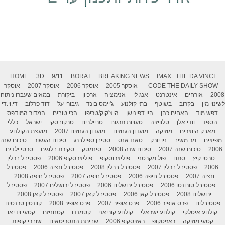
HOME
3D
9/11
BORAT
BREAKING NEWS
IMAX
THE DA VINCI
THE DAILY SHOW
CODE
אוסקר 2005
אוסקר 2006
אוסקר 2007
אוסקר
2008
אורחים
אינטרנט
אנג לי
אנימציה
ארכיון
ביקורת
במאים שעברו ניתוח
לשינוי מין
בקרוב
בשוטף
בתי קולנוע
ג'יימס בונד
גיבורי על
דוד פרלוב
די.וי.די
דפש מוד
האחים כהן
היי דפינישן
היצ'קוק/טריפו
הכי טובים
המדור המודפס
הספד
וודי אלן
טלוויזיה
טעויות תרגום
טריילרים
טרקובסקי
ישראל
כללי
מאבק היוצרים
מוזיקה
מועדון הגנוזים
מועדון הגנוזים 2007
מועצת הקולנוע
מפיצים
מר משיב
ניו יורק
סאנדאנס
סטיבן ספילברג
סיכום העשור
סיכום שנה
2006
סיכום שנה 2007
סיכום שנה 2008
סינמטק
סקירת בלוגים
סרטי ילדים
סרטי קיץ
סתם
פול מקרטני
פוליצרוסקופ
פוליצרסקופ 2006
פסטיבל ברלין
2006
פסטיבל ברלין 2007
פסטיבל ברלין 2008
פסטיבל ונציה 2006
פסטיבל
ונציה 2007
פסטיבל חיפה 2006
פסטיבל חיפה 2007
פסטיבל חיפה 2008
פסטיבל טורונטו 2006
פסטיבל ירושלים 2006
פסטיבל ירושלים 2007
פסטיבל
ירושלים 2008
פסטיבל קאן 2006
פסטיבל קאן 2007
פסטיבל קאן 2008
פסטיבלים
פרס אופיר 2006
פרס אופיר 2007
פרס אופיר 2008
קוונטין טרנטינו
קולנוע איטלקי
קולנוע ישראלי
קולנוע קוריאני
קטמנדו
קטנוניזם
קטעי וידיאו
קטעי מוזיקה
ראזיסקופ
ראזיסקופ 2006
שביתת התסריטאים
שוברי קופות