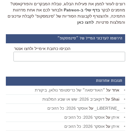
רוצים לעזור לממן את פעילות הבלוג, טבלת המבקרים והפודקאסט?
מוזמנים לבקר
בדף שלי ב-Patreon
ולבחור לכם את אחת מדרגות
התמיכה, ולהצטרף לקבוצות הסודיות של "סינמסקופ" לקבלת עדכונים
והמלצות פרטיות.
לחצו כאן
הירשמו לעדכוני המייל של ״סינמסקופ״
הכניסו כתובת אימייל ולחצו אנטר
תגובות אחרונות
אחד
על
״האודיסאה״ של כריסטופר נולאן, ביקורת
Shai
על
דוקאביב 2026: שש או שבע המלצות
_LiBERTiNE_
על
אוסקר 2026: כל הזוכים
איתן
על
אוסקר 2026: כל הזוכים
איתן
על
אוסקר 2026: כל הזוכים