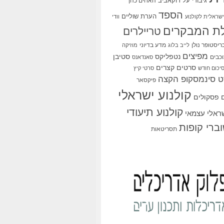
גיבורי על
דוקאביב
האחים כהן
הספד
הערת שוליים
שראלית לקולנוע
וודי
ת המבקרים
טריילרים
ריסטופר נולן
מדע בדיוני
לייב בלוג
מוזיקה
מפיצים
סטיבן
נטפליקס
כבים
סאנדאנס
סרטים קצרים
יכום חודש
סרטי קיץ
 סינמסקופ הקצה
פיקסאר
קולנוע ישראלי
פסקולים
קולנוע תיעודי
שראלי עצמאי
ברי קופות
תסריטאות