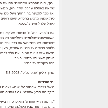
יורק", ואם התסריט שברשותי הוא גם 
שרואה באסלה שהקקי שלה ירוק, ממשי
ואז עובר לסצינה בה החתך מעל עינו של
כשקאופמן מדגיש בתסריט שאנו רואים 
לקהל שלו להתפתל בכסאו.
אם ב"מדעי החלום" נוכחותו של קאופמן
האסוציאטיבי/חלומי/סוריאליסטי של הס
כלומר פרודיה על סרטים אחרים, מעין "ס
מראה שיש לו את המוח ואת הלב להפוך
העסק פשוט לא מתאזן היטב.
הנה ביקורתי על הסרט:
מתוך גיליון "פנאי פלוס", 5.3.2008
ימי הווידיאו
מישל גונדרי, שחתום על "שמש נצחית ב
ב"קדימה תריץ אחורה". גם לגאונים מו
"קדימה תריץ אחורה" הוא סרטו הרביעי 
ביום על התפר שבין הקולנוע המסחרי והק