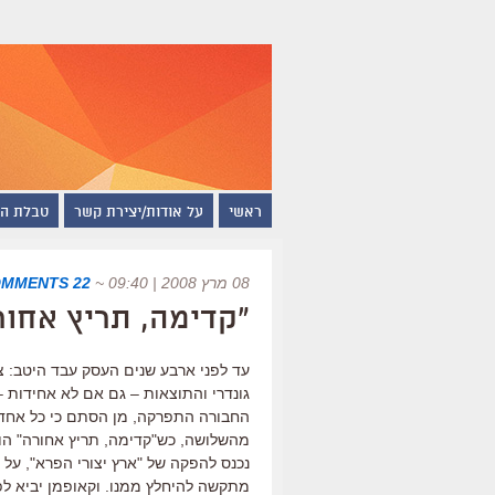
ראשי
על אודות/יצירת קשר
טבלת ה
08 מרץ 2008 | 09:40
~
22 COMMENTS
"קדימה, תריץ אחור
עד לפני ארבע שנים העסק עבד היטב: צ
גונדרי והתוצאות – גם אם לא אחידות –
החבורה התפרקה, מן הסתם כי כל אחד רצ
מהשלושה, כש"קדימה, תריץ אחורה" הוא
נכנס להפקה של "ארץ יצורי הפרא", על פ
מתקשה להיחלץ ממנו. וקאופמן יביא לפס