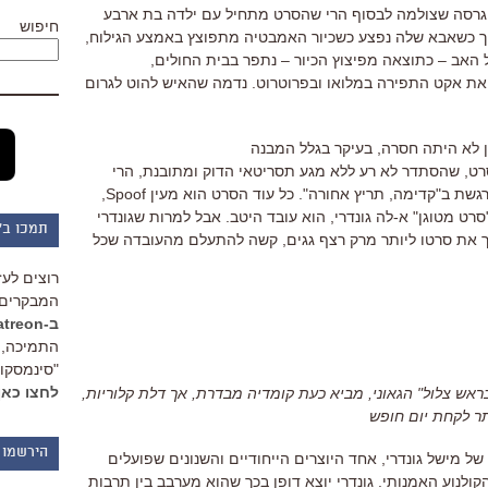
הגרסה שצולמה לבסוף הרי שהסרט מתחיל עם ילדה בת ארבע
חיפוש
ך כשאבא שלה נפצע כשכיור האמבטיה מתפוצץ באמצע הגילוח,
 האב – כתוצאה מפיצוץ הכיור – נתפר בבית החולים,
את אקט התפירה במלואו ובפרוטרוט. נדמה שהאיש להוט לגרום
 לא היתה חסרה, בעיקר בגלל המבנה
רט, שהסתדר לא רע ללא מגע תסריטאי הדוק ומתובנת, הרי
שנוכחותו של תסריטאי אס כבר יותר מורגשת ב"קדימה, תריץ אחורה". כל עוד הסרט הוא מעין Spoof,
רט מטוגן" א-לה גונדרי, הוא עובד היטב. אבל למרות שגונדרי
תמכו ב"
 את סרטו ליותר מרק רצף גגים, קשה להתעלם מהעובדה שכל
רוצים לעז
המבקרים 
ב-Patreon
התמיכה, 
"סינמסקופ
לחצו כאן
ראש צלול" הגאוני, מביא כעת קומדיה מבדרת, אך דלת קלוריות,
תר לקחת יום חופש
הירשמו 
של מישל גונדרי, אחד היוצרים הייחודיים והשנונים שפועלים
ולנוע האמנותי. גונדרי יוצא דופן בכך שהוא מערבב בין תרבות