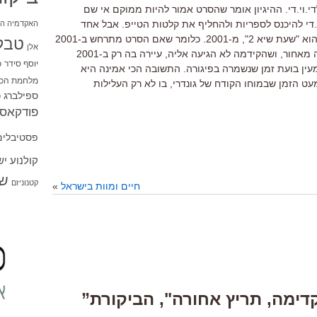
לדי.וי.די. ההיגיון אומר שהסרט אמור להיות ממוקם אי שם
ז התחיל הדי.וי.די להיכנס לספריות ולהחליף את קלטות הטייפ. אבל אחד
האקדמיה הי
הסרטים שזוכים לגרסה משוּודת בסרט הוא "שעת שיא 2", מ-2001. כלומר שאם הסרט מתרחש ב-2001
טבל
אלן
או 2002 הרי שהוא מציג עיירה שנשכחה מאחור, ושהקידמה לא הגיעה אליה, עיירה בה רק ב-2001
יוסף סידר
כ
מעין בועת זמן שנשמרה בפיגורה. התשובה הכי אמינה היא
מלחמת הכו
ט הזמן שבמוחו הקודח של גונדרי, בו לא רק העלילות
ספילברג
ס
פודקאסט
פסטיבלים
קולנוע י
שו
קטנוניזם
חיים ומוות בישראל
»