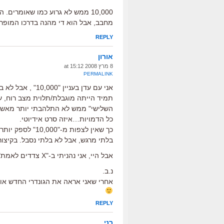
10,000 ממש לא גרוע כמו שאומרים
מחבב, אבל הוא די מהנה בדרכו המופר
REPLY
אורון
8 מרץ 2008 at 15:12
PERMALINK
אני עם עדן בעניי
תמיד הייתה מוגבלת/תלוית מצב רוח, עד
השלישי" ממש לא התלהבתי יותר מאשר מ"
כל הדמויות…איזה סרט אידיוטי.
כך שאין לצפות מ
בלתי מרגש, אבל לא בלתי נסבל. בקיצור
אבל היי, אני נהניתי ב-"X צדדים לאמת", אז מה אני בכלל מבין (ניק-לינק).
נ.ב.
אחרי שאני אראה את הגונדרי החדש אולי
REPLY
רני