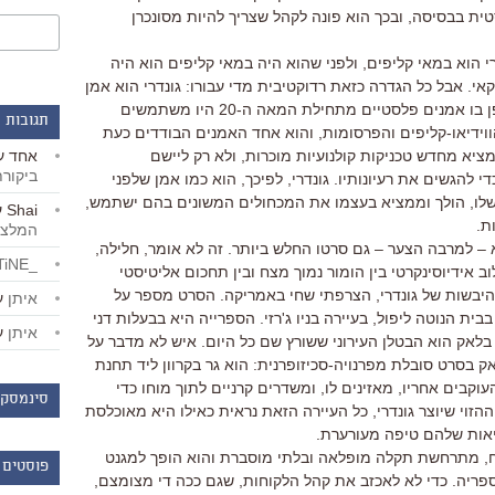
ית בבסיסה, ובכך הוא פונה לקהל שצריך להיות מסונכרן
רי הוא במאי קליפים, ולפני שהוא היה במאי קליפים הוא היה
קאי. אבל כל הגדרה כזאת רדוקטיבית מדי עבורו: גונדרי הוא אמן
אודיו-ויזואלי שמשתמש באם.טי.וי באופן בו אמנים פלסטיים מתחילת המאה ה-20 היו משתמשים
תגובות 
הווידיאו-קליפים והפרסומות, והוא אחד האמנים הבודדים כעת
אחד
ע
ציא מחדש טכניקות קולנועיות מוכרות, ולא רק ליישם
ביקור
י להגשים את רעיונותיו. גונדרי, לפיכך, הוא כמו אמן שלפני
שלו, הולך וממציא בעצמו את המכחולים המשונים בהם ישתמש,
Shai
ע
ת.
המלצו
 – למרבה הצער – גם סרטו החלש ביותר. זה לא אומר, חלילה,
_LiBERTiNE_
וב אידיוסינקרטי בין הומור נמוך מצח ובין תחכום אליטיסטי
יבשות של גונדרי, הצרפתי שחי באמריקה. הסרט מספר על
איתן
ע
בית הנוטה ליפול, בעיירה בניו ג'רזי. הספרייה היא בבעלות דני
איתן
ע
ק בלאק הוא הבטלן העירוני ששורץ שם כל היום. איש לא מדבר על
 בסרט סובלת מפרנויה-סכיזופרנית: הוא גר בקרוון ליד תחנת
וקבים אחריו, מאזינים לו, ומשדרים קרניים לתוך מוחו כדי
סינמסקו
הזוי שיוצר גונדרי, כל העיירה הזאת נראית כאילו היא מאוכלסת
אות שלהם טיפה מעורערת.
 מתרחשת תקלה מופלאה ובלתי מוסברת והוא הופך למגנט
פוסטים 
פריה. כדי לא לאכזב את קהל הלקוחות, שגם ככה די מצומצם,