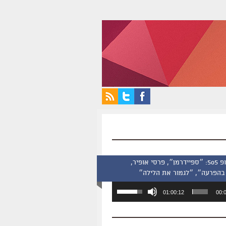
סינמסקופ 505: ״ספיידרמן״, פרסי אופיר,
בהפרעה״, ״לגמור את הלילה״
השתמש
01:00:12
00:
במקש
למעלה/למטה
כדי