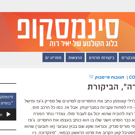
מבקרים
ביקורות סרטים
הרצאות
תסריט.ים
|
תגובות פייסבוק
ה", הביקורת
'רלי קאופמן כתב את התסריטים לסרטים של ספייק ג'ונז ומישל
״בוסית 
 היו לפחות עקביות במבריקותן. אבל אז, כמו כל הרכב פופ,
נגן
ה להוכיח שהוא יכול גם לעבוד סולו. גונדרי נותר הפורה
00
אודיו
 כבר הסרט השני שלו בו הוא כותב בעצמו את התסריט. ג'ונז
י מוריס סנדק, וכנראה שקע שם בבוץ טובעני (או תובעני) שהוא
טיבל קאן הקרוב את סרטו הראשון כבמאי, "סינקדוכה, ניו