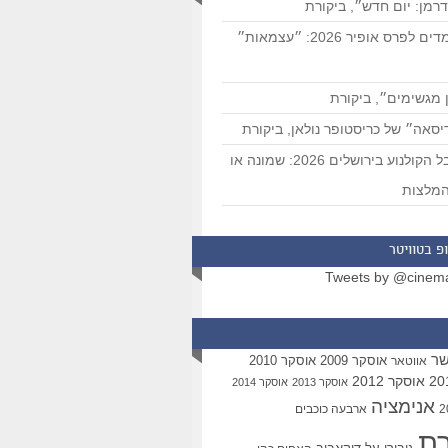
רמן: יום חדש״, ביקורת
המועמדים לפרס אופיר 2026: ״עצמאות״
 מגשימים״, ביקורת
סאה״ של כריסטופר נולאן, ביקורת
פסטיבל הקולנוע בירושלים 2026: שמונה או
מלצות
פ בטוויטר
Tweets by @cinem
שר
אוסקר 2009
אוסקר 2010
אווטאר
אוסקר 2012
אוסקר 2013
אוסקר 2014
אנימציה
ארבעה כוכבים
רת