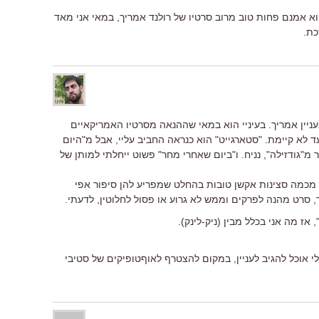
. הוא אמנם פחות טוב מרוב סרטיו של רולנד אמריך, במאי אני מאד
כת.
ן "10,000" , אבל לא בעניין אמריך. בעיניי הוא במאי שההנאה מסרטיו האמריקאיים
 לא קיימת. "סטארגייט" הוא כנראה החביב עליי, אבל מ"היום
גודזילה", נניח. ו"ביום שאחרי מחר" פשוט ייחלתי למותן של
-"10,000" לספק יותר מכמה סצינות אקשן טובות בהחלט שמפריע להן סיפור אפי
, סרט מהנה לפרקים וממש לא גרוע או פסול לחלוטין, לדעתי.
 אוכל להגיב לעניין, במקום להצטרף לאוףטופיקים של סטיבי