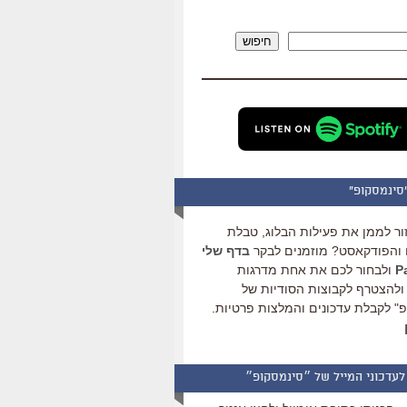
להגביר
או
חיפוש
להנמיך
עוצמת
שמע.
סינמסקופ"
ור לממן את פעילות הבלוג, טבלת
והפודקאסט? מוזמנים לבקר
בדף שלי
ולבחור לכם את אחת מדרגות
ולהצטרף לקבוצות הסודיות של
" לקבלת עדכונים והמלצות פרטיות.
לעדכוני המייל של ״סינמסקופ״