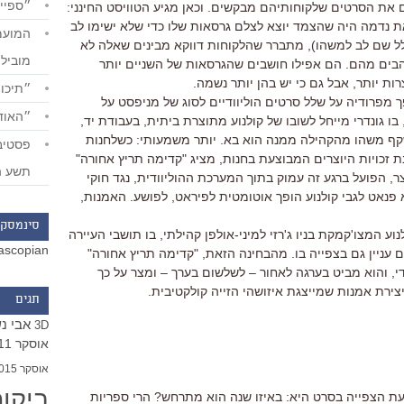
״ספייד
 את הסרטים שלקוחותיהם מבקשים. וכאן מגיע הטוויסט החינני:
ת נדמה היה שהצמד יוצא לצלם גרסאות שלו כדי שלא ישימו לב
לל שם לב למשהו), מתברר שהלקוחות דווקא מבינים שאלה לא
מוביל
בים מהם. הם אפילו חושבים שהגרסאות של השניים יותר
ות יותר, אבל גם כי יש בהן יותר נשמה.
״תיכון
 מפרודיה על שלל סרטים הוליוודיים לסוג של מניפסט על
״האודי
 בו גונדרי מייחל לשובו של קולנוע מתוצרת ביתית, בעבודת יד,
ף משהו מהקהילה ממנה הוא בא. יותר משמעותי: כשלחנות
יבת זכויות היוצרים המבוצעת בחנות, מציג "קדימה תריץ אחורה"
תשע ה
 הפועל ברגע זה עמוק בתוך המערכת ההוליוודית, נגד חוקי
 פנאט לגבי קולנוע הופך אוטומטית לפיראט, לפושע. האמנות,
סינמסקו
 המצו'קמקת בניו ג'רזי למיני-אולפן קהילתי, בו תושבי העיירה
ascopian
עניין גם בצפייה בו. מהבחינה הזאת, "קדימה תריץ אחורה"
.די, והוא מביט בערגה לאחור – לשלשום בערך – ומצר על כך
צירת אמנות שמייצגת איזושהי הזייה קולקטיבית.
תגים
אבי נ
3D
אוסקר 2011
אוסקר 2015
ביקו
 הצפייה בסרט היא: באיזו שנה הוא מתרחש? הרי ספריות