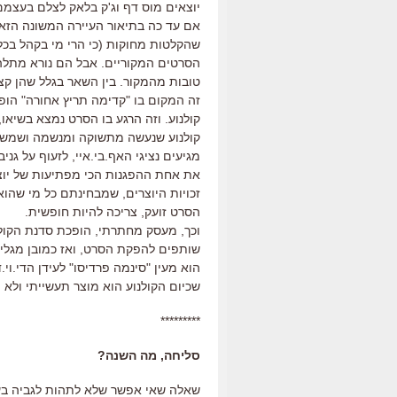
יוצאים מוס דף וג'ק בלאק לצלם בעצמם
אם עד כה בתיאור העיירה המשונה הזא
שהקלטות מחוקות (כי הרי מי בקהל בכ
הסרטים המקוריים. אבל הם נורא מתלה
טובות מהמקור. בין השאר בגלל שהן קצר
זה המקום בו "קדימה תריץ אחורה" הופך
קולנוע. וזה הרגע בו הסרט נמצא בשיאו,
קולנוע שנעשה מתשוקה ומנשמה ושמשק
מגיעים נציגי האף.בי.איי, לזעוף על גנ
את אחת ההפגנות הכי מפתיעות של יוצר,
זכויות היוצרים, שמבחינתם כל מי שהוא
הסרט זועק, צריכה להיות חופשית.
וכך, מעסק מחתרתי, הופכת סדנת הקולנוע
שותפים להפקת הסרט, ואז כמובן מגלים 
הוא מעין "סינמה פרדיסו" לעידן הדי.וי
שכיום הקולנוע הוא מוצר תעשייתי ולא י
*********
סליחה, מה השנה?
שאלה שאי אפשר שלא לתהות לגביה בעת