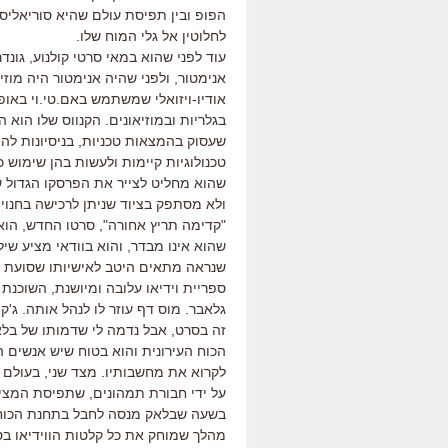
הפופ ובין תפיסת עולם שהיא סוריאליסט
לחלוטין אל גלי המוח שלו.
עוד לפני שהוא במאי סרטי קולנוע, גונד
אנימטור, ולפני שהיה אנימטור היה מוזי
בגלריות ובמוזיאונים. הקנווס שלו הוא 
שעסוק בהמצאות טכניות, בניסיונות להמ
טכנולוגיות קיימות ולעשות בהן שימוש כד
שהוא מחליט לצייר את הפרסקו הגדול 
ולא מסתפק בציוד שניתן לרכישה בחנויו
"קדימה תריץ אחורה", סרטו החדש, הוא
שהוא אינו מבדר, והוא בוודאי מציע שיל
שנראה מתאים היטב לאישיותו שסועת ה
ספריית וידיאו עלובה ומיושנת, השוכנת ב
גלאבר. מוס דף עוזר לו לנהל אותה. ג'
זה בסרט, אבל נדמה לי שדמותו של בלאק
הכוח העירונית והוא בטוח שיש אנשים הע
לקרוא את מחשבותיו. מצד שני, בעולם ה
על ידי חבורת תמהונים, שתפיסת המצי
בשעה שבלאק מנסה לחבל בתחנת הכוח,
מהלך שמוחק את כל קלטות הווידיאו בס