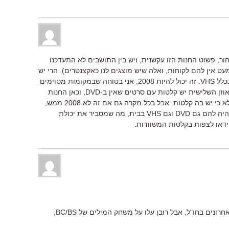
ר, פשוט החנות הזו עקשנית, ויש בין התושבים לא התעדכנו
ט אין להם לקוחות, ואלה שיש מוצגים לנו כאקצנטרים). הרי יש
להם בעיר חנות DVD מסיבית, בה אין בכלל VHS. זה יכול להיות 2008, אני בטוחה שבמקומות מסוימים
עוד יש חנויות VHS, ולמען האמת גם באוזן השלישית יש קלטות עם סרטים שאין ב-DVD, וכאן החנות
נראית מיושנת כמו סביבתה המוזנחת ולא כי יש בה קלטות. אבל בכל מקרה גם אם זה לא 2008 ממש,
לפני כמה שנים עוד היו הרבה אנשים שהיה להם גם DVD וגם VHS בבית, מה שמסביר את יכולת
ידאו לצפות בקלטות המשוודות.
לא קראתי ביקורות שעלו ביום-יומיים האחרונים בחו"ל, אבל רובן עלו על משחק המילים של BC/BS,