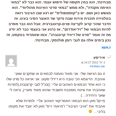
מבחינתי, הוא במין תקופה של חיפוש עצמי. הוא כבר לא "במאי
האימה מקנדה", ולא ממש "במאי סרטי האיכות מהוליווד". הוא
מגשש כאן ושם. יש ב"קוסמופוליס" יש רגע שבו הגיבור רואה
בטלוויזיה תוכנית אירוח שבה נדקר שר האוצר הסיני בעינו. זה
הדבר שהכי קרוב לקריצה פנים-קרוננברגית. אבל הוא כבר מסרב
להיות הבמאי של "וידיאודרום", אז כרגע אני בעצמי כבר לא יודע
מה זה אומר "סרט של דיוויד קרוננברג". וכמו שאמרתי בטקסט, זה
נכון בימים אלה גם לגבי רומן פולנסקי, מבחינתי.
REPLY
איריסע
2 יולי 2012 at 14:27
PERMALINK
זו גם הגישה שלי. אני מאוד נאמנה לבמאים או שחקנים שאני
אוהבת. הדוגמא הכי טובה היא רידלי סקוט. אני אראה כל סרט שלו
כי הוא אחד הבמאים האהובים עליי :))כנ"ל לגבי קרוננברג,(למרות
שאהבתי את שיטה מסוכנת וחשבתי שהוא מאוד מעניין, נראה לי
שאני היחידה…)
מייקל מאן הוא הבמאי האמריקאי האהוב עליי. ולמרות שלא
אהבתי את "אויבי הציבור" ו"מיאמי וייס" מאן לא יאבד את מקומו
בליבי…