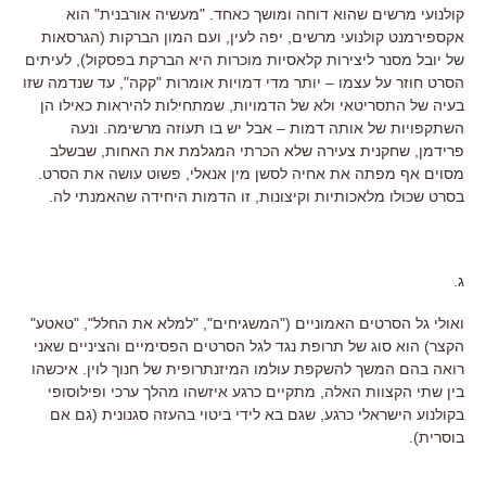
קולנועי מרשים שהוא דוחה ומושך כאחד. "מעשיה אורבנית" הוא
אקספירמנט קולנועי מרשים, יפה לעין, ועם המון הברקות (הגרסאות
של יובל מסנר ליצירות קלאסיות מוכרות היא הברקת בפסקול), לעיתים
הסרט חוזר על עצמו – יותר מדי דמויות אומרות "קקה", עד שנדמה שזו
בעיה של התסריטאי ולא של הדמויות, שמתחילות להיראות כאילו הן
השתקפויות של אותה דמות – אבל יש בו תעוזה מרשימה. ונעה
פרידמן, שחקנית צעירה שלא הכרתי המגלמת את האחות, שבשלב
מסוים אף מפתה את אחיה לסשן מין אנאלי, פשוט עושה את הסרט.
בסרט שכולו מלאכותיות וקיצונות, זו הדמות היחידה שהאמנתי לה.
ג.
ואולי גל הסרטים האמוניים ("המשגיחים", "למלא את החלל", "טאטע"
הקצר) הוא סוג של תרופת נגד לגל הסרטים הפסימיים והציניים שאני
רואה בהם המשך להשקפת עולמו המיזנתרופית של חנוך לוין. איכשהו
בין שתי הקצוות האלה, מתקיים כרגע איזשהו מהלך ערכי ופילוסופי
בקולנוע הישראלי כרגע, שגם בא לידי ביטוי בהעזה סגנונית (גם אם
בוסרית).