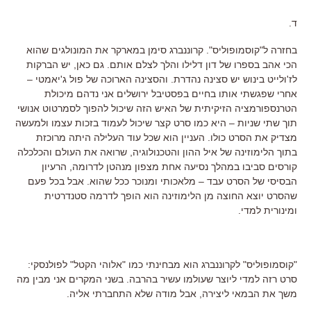
ד.
בחזרה ל"קוסמופוליס". קרוננברג סימן במארקר את המונולגים שהוא
הכי אהב בספרו של דון דלילו והלך לצלם אותם. גם כאן, יש הברקות
לז'ולייט בינוש יש סצינה נהדרת. והסצינה הארוכה של פול ג'יאמטי –
אחרי שפגשתי אותו בחיים בפסטיבל ירושלים אני נדהם מיכולת
הטרנספורמציה הזיקיתית של האיש הזה שיכול להפוך לסמרטוט אנושי
תוך שתי שניות – היא כמו סרט קצר שיכול לעמוד בזכות עצמו ולמעשה
מצדיק את הסרט כולו. העניין הוא שכל עוד העלילה היתה מרוכזת
בתוך הלימוזינה של איל ההון והטכנולוגיה, שרואה את העולם והכלכלה
קורסים סביבו במהלך נסיעה אחת מצפון מנהטן לדרומה, הרעיון
הבסיסי של הסרט עבד – מלאכותי ומנוכר ככל שהוא. אבל בכל פעם
שהסרט יוצא החוצה מן הלימוזינה הוא הופך לדרמה סטנדרטית
ומינורית למדי.
"קוסמופוליס" לקרוננברג הוא מבחינתי כמו "אלוהי הקטל" לפולנסקי:
סרט רזה למדי ליוצר שעולמו עשיר בהרבה. בשני המקרים אני מבין מה
משך את הבמאי ליצירה, אבל מודה שלא התחברתי אליה.