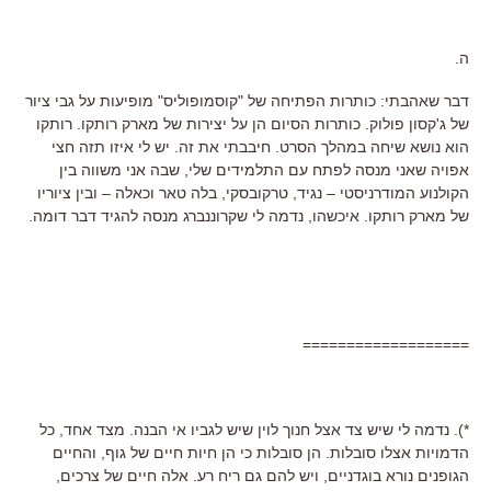
ה.
דבר שאהבתי: כותרות הפתיחה של "קוסמופוליס" מופיעות על גבי ציור
של ג'קסון פולוק. כותרות הסיום הן על יצירות של מארק רותקו. רותקו
הוא נושא שיחה במהלך הסרט. חיבבתי את זה. יש לי איזו תזה חצי
אפויה שאני מנסה לפתח עם התלמידים שלי, שבה אני משווה בין
הקולנוע המודרניסטי – נגיד, טרקובסקי, בלה טאר וכאלה – ובין ציוריו
של מארק רותקו. איכשהו, נדמה לי שקרוננברג מנסה להגיד דבר דומה.
===================
*). נדמה לי שיש צד אצל חנוך לוין שיש לגביו אי הבנה. מצד אחד, כל
הדמויות אצלו סובלות. הן סובלות כי הן חיות חיים של גוף, והחיים
הגופנים נורא בוגדניים, ויש להם גם ריח רע. אלה חיים של צרכים,