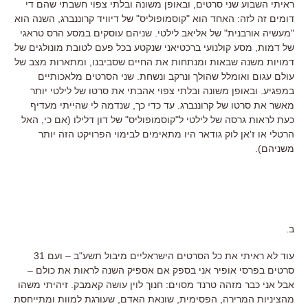
ראיתי השבוע שני סרטים, ובאופן משונה ובלתי צפוי חשבתי שהם די
דומים זה לזה: האחד הוא "קוסמופוליס" של דיוויד קרוננברג, השנה הוא
"מעשיה אורבנית" של אליאב לילטי. שניהם עוסקים במסע הרס טראגי
של דמות, מסע קולנועי ברכטיאני שנקטע בכל פעם לטובת מונולגים של
דמויות משנה שבאות ומנתחות את החיים שסביבנו, ומתארות מצב של
עולם עגום ואומלל שהולך ונרקב ונשחת. שני הסרטים מלאכותיים
במפגיע. ובאופן משונה ובלתי צפוי אהבתי את סרטו של לילטי יותר
מאשר את סרטו של קרוננברג. עד כדי כך, שנדמה לי שהייתי מעדיף
כעת לראות גרסה של לילטי ל"קוסמופוליס" של דון דלילו (אם כי, האל
הרטלי או ז'אן לוק גודאר היו מתאימים לבימוי הפרויקט הזה יותר
משניהם).
ב.
עוד לא ראיתי את כל הסרטים הישראליים מיבול תשע"ב – ועם 31
סרטים בפרסי אופיר אני בספק אם אספיק השנה לראות את כולם –
אבל אני כבר מזהה טרנד מסוים: חנוך לוין עושה קאמבק. זיהיתי משהו
מהציניות המרירה, הפסימית, שונאת האדם, שעורגת למוות ומתייחסת