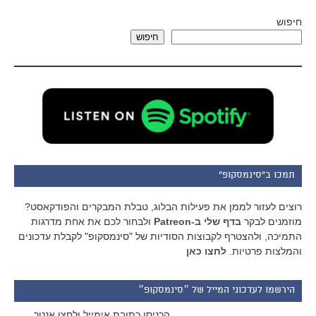
חיפוש
חיפוש
תמכו ב"סינמסקופ"
רוצים לעזור לממן את פעילות הבלוג, טבלת המבקרים והפודקאסט?
מוזמנים לבקר
בדף שלי ב-Patreon
ולבחור לכם את אחת מדרגות
התמיכה, ולהצטרף לקבוצות הסודיות של "סינמסקופ" לקבלת עדכונים
והמלצות פרטיות.
לחצו כאן
הירשמו לעדכוני המייל של ״סינמסקופ״
הכניסו כתובת אימייל ולחצו אנטר