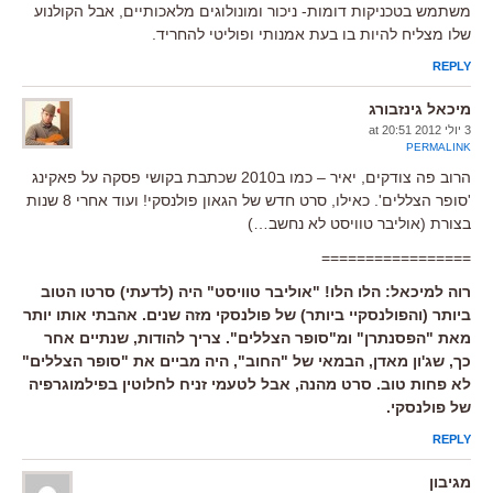
משתמש בטכניקות דומות- ניכור ומונולוגים מלאכותיים, אבל הקולנוע
שלו מצליח להיות בו בעת אמנותי ופוליטי להחריד.
REPLY
מיכאל גינזבורג
3 יולי 2012 at 20:51
PERMALINK
הרוב פה צודקים, יאיר – כמו ב2010 שכתבת בקושי פסקה על פאקינג
'סופר הצללים'. כאילו, סרט חדש של הגאון פולנסקי! ועוד אחרי 8 שנות
בצורת (אוליבר טוויסט לא נחשב…)
=================
רוה למיכאל: הלו הלו! "אוליבר טוויסט" היה (לדעתי) סרטו הטוב
ביותר (והפולנסקיי ביותר) של פולנסקי מזה שנים. אהבתי אותו יותר
מאת "הפסנתרן" ומ"סופר הצללים". צריך להודות, שנתיים אחר
כך, שג'ון מאדן, הבמאי של "החוב", היה מביים את "סופר הצללים"
לא פחות טוב. סרט מהנה, אבל לטעמי זניח לחלוטין בפילמוגרפיה
של פולנסקי.
REPLY
מגיבון