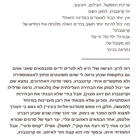
עריכת הפסקול, הצילום, העיצוב.
זה קרוננברג, למען השם.
אין יותר כבוד לאוטרים במדינה הזאת?
מה יכול להיות יותר חשוב בחיים האלה מלנתח את החדש של
קרוננברג?
עבודה? ילדים? חיים?
לא מקובל עלי.
נתראה בכיכר
====================
רוה לרון: הגישה שלי היא לא להרים ידיים מהבמאים שאני אוהב
גם בתקופות שבהן נראה לי שהם משוטטים מחוץ לאטמוספירה
ולא מתקשרים איתי. קרוננברג, בשני סרטיו האחרונים, נמצא שם.
אני יכול לנמק את הבחירה העלילתית שלו (ולכאורה, נדמה שדלילו
וקרוננברג הם זיווג מצוין), אבל בחיי שלא הבנתי את הבחירות
האסתטיות. ומכיוון שלא מצאתי את רובן מעניינות במיוחד
(למעשה, חלקן היו ממש סטודנטיאליות בעיניי) לא געש בי הצורך
למצוא להם הסבר או נימוק. אני זוכר שהיו שנים שבהן רוברט
אלטמן, אחד הבמאים האהובים עליי, יצר רצף של סרטים שנורא
הביכו אותי ("מי רצח את קוקי", למשל). אפילו "קנזס סיטי". אבל
התמדתי איתו, ובסוף ימיו הוא קצת חזר לאיתנו. אז קרוננברג,