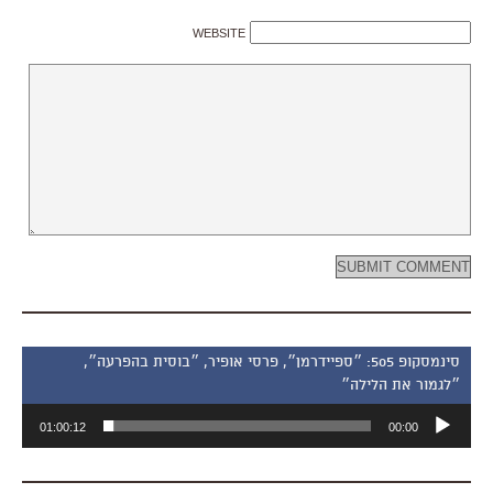
WEBSITE
סינמסקופ 505: ״ספיידרמן״, פרסי אופיר, ״בוסית בהפרעה״,
״לגמור את הלילה״
נגן
01:00:12
00:00
אודיו