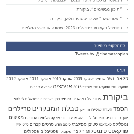
המועמדים לפרס אופיר 2026: ״עצמאות״ מוביל
״תיכון מגשימים״, ביקורת
״האודיסאה״ של כריסטופר נולאן, ביקורת
פסטיבל הקולנוע בירושלים 2026: שמונה או תשע המלצות
סינמסקופ בטוויטר
Tweets by @cinemascopian
תגים
אבי נשר
אוסקר 2011
אוסקר 2012
אוסקר 2009
אוסקר 2010
3D
אווטאר
אנימציה
אוסקר 2015
ארבעה כוכבים
אוסקר 2013
אוסקר 2014
ביקורת
גיבורי על
דוקאביב
האחים כהן
האקדמיה הישראלית לקולנוע
טבלת המבקרים
טריילרים
הספד
הערת שוליים
וודי אלן
מפיצים
יוסף סידר
כריסטופר נולן
מדע בדיוני
מלחמת הכוכבים
לייב בלוג
מוזיקה
סטיבן ספילברג
סרטים קצרים
נטפליקס
סאנדאנס
סיכום חודש
סרטי קיץ
פודקאסט סינמסקופ הקצה
פסטיבלים
פסקולים
פיקסאר