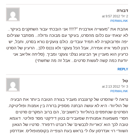
דבורה
2 יולי 2012 at 9:57
PERMALINK
אהבת את "מעשייה אורבנית "?!!!! אני הובכתי עבור השחקנים בעיקר..
לא יצאתי עם כלום מהסרט, בעיקר עם מבוכה גדולה.. מסתבר שצילום
יפה ופרובוקציה לא תמיד עובדים. כולם צועקים נורא בסרט, וחבל, יש
רצון לומר איזו אמירה, אבל הכל צעקני ולא נכנס ללב.. הרעיון של הסרט
כרעיון הוא מעניין אך הביצוע נצלני צעקני ומביך. (סליחה אליאב אני
יודעת כמה קשה לעשות סרטים.. אבל זה מה שחשתי)
REPLY
טל
3 יולי 2012 at 2:13
PERMALINK
נראה לי שהסרט של קרוננברג מעביר בצורה הטובה ביותר את הבעיה
של הוליווד- היא לא עושה הבחנה מספיק ברורה בין אמנות ופוליטיקה.
הסרטים שנתפסים בהוליווד כ'חשובים', הם ברוב המקרים סרטים
חסרי משמעות אמנותית שמעבירים בטון דידקטי מסר פוליטי. דוגמא
טובה לכך הוא 'כאריות לכבשים' של רוברט רדפורד. סרטיו של הגאון
השוודי רוי אנדרסון עלו לי בראש בעת הצפייה בקוסמופוליס. אנדרסון