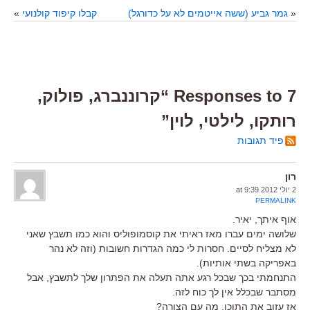
«
גמר גביע (ששה אייטמים לא על כדורגל)
קבלו קיפוד קולנועי
»
7 Responses to “קרוננברג, פולוק,
רותקו, לילטי, לוין”
פיד תגובות
רון
2 יולי 2012 at 9:39
PERMALINK
אוף איתך, יאיר.
שלושה ימים עברו מאז ראיתי את קוסמופוליס והוא כמו תשבץ שאני
לא מצליח לסיים. חסרות לי כמה הגדרות חשובות (וזה לא נהר
באפריקה בשתי אותיות).
התנחמתי בכך שבכל רגע אתה תעלה את הפתרון שלך לתשבץ, אבל
מסתבר שבכלל אין לך כוח לזה.
אז עזוב את התוכן, מה עם הצורה?