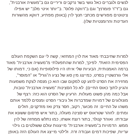
לנשים ולגברים כאל גושי בשר נרקבים וריריים גם ב"מעשיה אורבנית",
גם ב"ד"ר פומרנץ" וגם ב"רווקה פלוס". ב"יותר איטי מלב" יש אפילו
ציטוטים מפורשים מכתבי חנוך לוין (באופן מפתיע, דווקא מהשורות
העדינות והרומנטיות שלו).
למרות שחיבבתי מאוד את לוין המחזאי, קשה לי עם השקפת העולם
הפסימית הזאת*. לפיכך, למרות שהתפעלתי מ"מעשיה אורבנית" מאוד
ברמה האמנותית, הבעיות שלי איתו היו פילוסופיות (אם כי, דמותו של
אלי גורנשטיין בסרט, כמייצג מין סוג של נציג ה"גורל" או "המוסר",
מחזירה את הסרט לרגע קט למקום שבו הוא כן מנסה לצקת משמעות
והגיון לתוך כאוס החיים). לא כל הסצינות "מעשיה אורבנית" טובות,
אבל כמה מהן פשוט מעולות. הרעיון של הסרט הוא כזה: רצף של
מונולוגים של דמויות שמדברות אל גיבורי הסרט ומנסים ללמד אותם
משהו על החיים: זה מכוער, רקוב, חסר צדק ואז מזדקנים, חולים
ומתים. לזוהר שטראוס יש סצינה מעולה, בתור איש פרסום ששונא את
עבודתו. ואוהד קנולר, בתור רוצח אשתו, כמו נתלש ממחזה של לוין
ממש. הדמויות ב"מעשיה אורבנית" מייצגות עולם ששולטים בו גילוי
עריות, שפיכות דמים ועבודה זרה. ולילטי מייצג את העולם הזה באופן