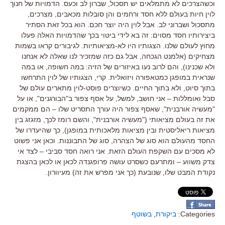
וכשהצרכים לא מתמלאים יש תסכול, שברון לב וכעס. הדמויות של חנוך
לוין חיות בעולם ללא חסד ורחמים והן סובלות מכאבים, מצרכים,
מתסכול ושברוני לב. אבל לוין היה יוצר חכם. הוא בכל זאת הסתיר
ביצירותיו חסד מסוים: זה בא לידי ביטוי בכך שהדמויות האלה פעלו
מחוץ לעולם שלנו. הצגותיו היו לא-מציאותיות. לגיבורים קראו בשמות
מצחיקים (אלמנט הגכחה, אבל גם כזה שמזכיר לנו שאלה לא אנחנו
ולא שכנינו), והם לרוב נעו באיזורים של הזיה: במה חשופה, או במה
שנראית במופגן כמטאפורה ויזואלית. קרי, הצגותיו של לוין התרחשו
בתוך סיוט, ולא בתוך החיים. כשיוצרים פוסט-לוין מתארים עולם של
סבל ואומללות – אני חושב, למשל, על אסף צפור ב"הבורגנים", או על
"מעשיה אורבנית", שאסף צפור היה עורך התסריט שלו – הם ממקמים
את זה בעולם מציאותי ("מעשיה אורבנית", והשם רומז לכך, מזגזג בין
מציאות ריאליסטית ובין מציאות מלאכותית במופגן), כך שהיעדרו של
החסד מהעולם הוא סוג של הצהרה, סוג של התבוננות. וכאן אני פשוט
לא מסכים עם השקפת העולם הזאת. אני רואה חסד סביבי – לצד אי
צדק משווע – ומתרעם כשסרט עושה פרופגנדה לכאן או לכאן בהצגת
נקודת המבט שלו, שנובעת (כך אני מפרש את זה) מעיוורון.
Categories:
ביקורת
,
בשוטף