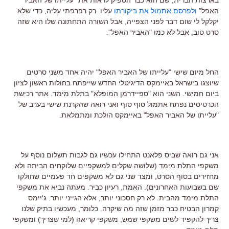
האפל"
ולפרסם אתמול את ביקורתו
עליו. רק רפרפתי עליה, כדי שלא
יקלקל לי שום דבר לפני הצפייה, אבל השורה התחתונה שלו היא שזה
סרט טוב, אבל לא כמו "האביר האפל".
החל מיום שישי "עלייתו של האביר האפל" יהיה אחד משני סרטים
שיוצגו בישראל באיימקס הדיגיטלי החדש שייפתח בחולות ראשון לציון
ביום חמישי. השני הוא "ספיידרמן המופלא" בתלת מימד. אתר רכישת
הכרטיסים נפתח אתמול סוף סוף ואני רואה שהקרנת שישי בערב של
"עלייתו של האביר האפל" באיימקס הולכת ומתמלאת.
אני גם רואה שביס פלאנט התחילו עכשיו גם לגבות תשלום נוסף על
משקפי התלת מימד (שלושה שקלים למשקפיים שלוקחים הביתה ולא
מחזירים בסוף הסרט, ומצד שני גם לא משקפים חד פעמיים שחולקו
שם בשבועות האחרונים). האמת, רעיון כביר. מעתה נביא את משקפי
התלת מימד מהבית. לא רק חסכוני יותר, אלא הגייני יותר. ג'יימס
קמרון הבטיח כבר מזמן שזה מה שיקרה. כלומר, מעכשיו בתיק שלנו
צריך להקפיד לשים משקפי שמש, משקפי קריאה (למי שצריך) ומשקפי