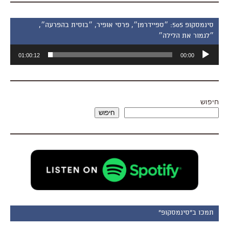
סינמסקופ 505: ״ספיידרמן״, פרסי אופיר, ״בוסית בהפרעה״,
״לגמור את הלילה״
נגן
01:00:12
00:00
אודיו
חיפוש
חיפוש
תמכו ב"סינמסקופ"