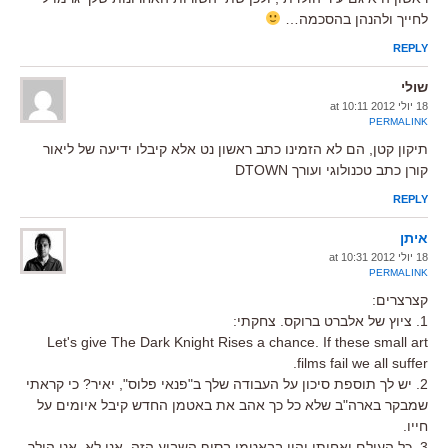
לחייך ולהנהן בהסכמה…
REPLY
שולי
18 יולי 2012 at 10:11
PERMALINK
תיקון קטן, הם לא הזמינו כתב ראשון נט אלא קיבלו ידיעה של ליאור
קורן כתב טכנולוגי ועורך DTOWN
REPLY
איתן
18 יולי 2012 at 10:31
PERMALINK
קצרצרים:
1. ציוץ של אלברט ברוקס. צחקתי:
Let's give The Dark Knight Rises a chance. If these small art
films fail we all suffer.
2. יש לך תוספת סיכון על העבודה שלך ב"פנאי פלוס", יאיר? כי קראתי
שמבקר בארה"ב שלא כל כך אהב את באטמן החדש קיבל איומים על
חייו.
3. כל העולם ואחותו יהיו בבאטמן בסוף השבוע הזה. אני לא. אני הולך