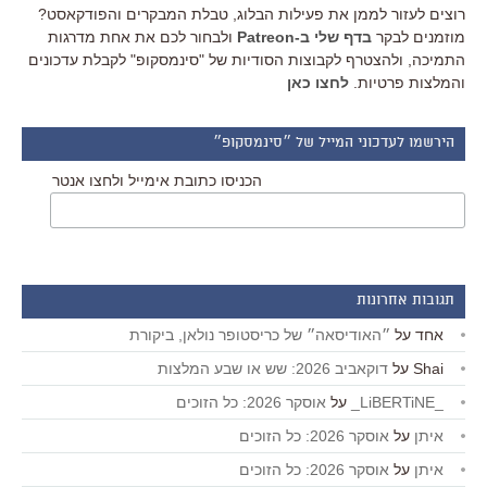
רוצים לעזור לממן את פעילות הבלוג, טבלת המבקרים והפודקאסט?
מוזמנים לבקר
בדף שלי ב-Patreon
ולבחור לכם את אחת מדרגות
התמיכה, ולהצטרף לקבוצות הסודיות של "סינמסקופ" לקבלת עדכונים
והמלצות פרטיות.
לחצו כאן
הירשמו לעדכוני המייל של ״סינמסקופ״
הכניסו כתובת אימייל ולחצו אנטר
תגובות אחרונות
אחד
על
״האודיסאה״ של כריסטופר נולאן, ביקורת
Shai
על
דוקאביב 2026: שש או שבע המלצות
_LiBERTiNE_
על
אוסקר 2026: כל הזוכים
איתן
על
אוסקר 2026: כל הזוכים
איתן
על
אוסקר 2026: כל הזוכים