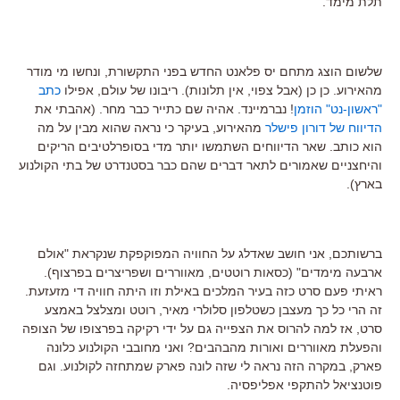
תלת מימד.
שלשום הוצג מתחם יס פלאנט החדש בפני התקשורת, ונחשו מי מודר
מהאירוע. כן כן (אבל צפוי, אין תלונות). ריבונו של עולם, אפילו
כתב
"ראשון-נט" הוזמן
! נברמיינד. אהיה שם כתייר כבר מחר. (אהבתי את
הדיווח של דורון פישלר
מהאירוע, בעיקר כי נראה שהוא מבין על מה
הוא כותב. שאר הדיווחים השתמשו יותר מדי בסופרלטיבים הריקים
והיחצניים שאמורים לתאר דברים שהם כבר בסטנדרט של בתי הקולנוע
בארץ).
ברשותכם, אני חושב שאדלג על החוויה המפוקפקת שנקראת "אולם
ארבעה מימדים" (כסאות רוטטים, מאווררים ושפריצרים בפרצוף).
ראיתי פעם סרט כזה בעיר המלכים באילת וזו היתה חוויה די מזעזעת.
זה הרי כל כך מעצבן כשטלפון סלולרי מאיר, רוטט ומצלצל באמצע
סרט, אז למה להרוס את הצפייה גם על ידי רקיקה בפרצופו של הצופה
והפעלת מאווררים ואורות מהבהבים? ואני מחובבי הקולנוע כלונה
פארק, במקרה הזה נראה לי שזה לונה פארק שמתחזה לקולנוע. וגם
פוטנציאל להתקפי אפליפסיה.