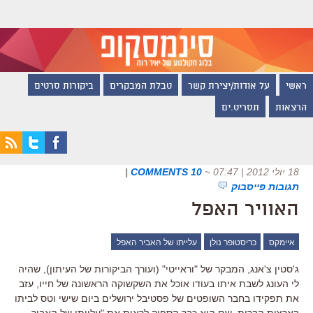
ראשי
על אודות/יצירת קשר
טבלת המבקרים
ביקורות סרטים
הרצאות
תסריט.ים
18 יולי 2012 | 07:47
~
10 COMMENTS
|
תגובות פייסבוק
האוויר האפל
איימקס
כריסטופר נולן
עלייתו של האביר האפל
ג'סטין צ'אנג, המבקר של "וראייטי" (ועורך הביקורות של העיתון), שהיה
לי העונג לשבת איתו בעודו אוכל את השקשוקה הראשונה של חייו, עזב
את תפקידו בחבר השופטים של פסטיבל ירושלים ביום שישי וטס לביתו
בארצות הברית, שם הוא כבר הספיק לראות את "עלייתו של האביר