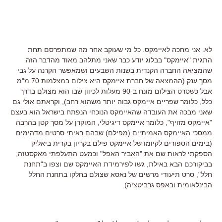
לא. אני מחכה לאיימקס. כל מי שעוקב אחר מה שמתפרסם תחת
התגית "איימקס" בבלוג יודע כבר שאני מתלהב מאוד מהדבר הזה
שהמציאה החברה הקנדית בשנות השבעים ושמאפשר הקרנה על גבי
מסך ענק (ההמצאה של חברת איימקס היא צילום במצלמות 70 מ"מ
אבל כשסרט הצילום מונח ב-90 מעלות לכיוון שבו הוא מצולם בדרך
כלל, כלומר שפריים איימקס גבוה יותר משהוא רחב), וקראתם אולי גם
שאני מבכה את העובדה שהאיימקס הנוכחי הנפתח בישראל הוא בעצם
"איימקס מזויף", כלומר איימקס דיגיטלי, המוקרן על מסך קטן בהרבה
ממסכי האיימקס האמיתיים (מפילם) שבהם ראיתי סרטים מדהימים
(בימים הספורים לקיומו של איימקס פילם בקריון בקרית ביאליק
הספקתי לראות שם את "האביר האפל" וכמעט התעלפתי מאקסטזה;
בביקורכם הבא באילת, גשו לפירמידת האיימקס שם וצפו ב"תחנת
חלל", סרט תיעודי מרשים של נאסא שצולם בחלקו בתחנת החלל
הבינלאומית ובאפס גרביטציה).