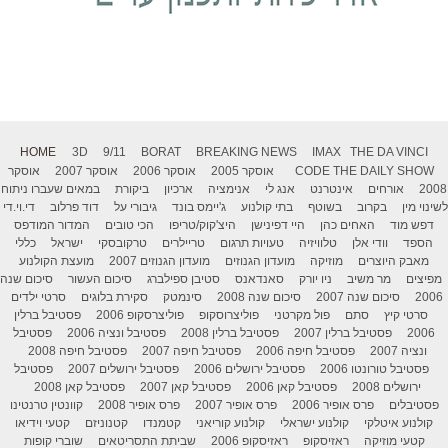
HOME
3D
9/11
BORAT
BREAKING NEWS
IMAX
THE DA VINCI
THE DAILY SHOW
CODE
אוסקר 2005
אוסקר 2006
אוסקר 2007
אוסקר
2008
אורחים
אינטרנט
אנג לי
אנימציה
ארכיון
ביקורת
במאים שעברו ניתוח
לשינוי מין
בקרוב
בשוטף
בתי קולנוע
ג'יימס בונד
גיבורי על
דוד פרלוב
די.וי.די
דפש מוד
האחים כהן
היי דפינישן
היצ'קוק/טריפו
הכי טובים
המדור המודפס
הספד
וודי אלן
טלוויזיה
טעויות תרגום
טריילרים
טרקובסקי
ישראל
כללי
מאבק היוצרים
מוזיקה
מועדון הגנוזים
מועדון הגנוזים 2007
מועצת הקולנוע
מפיצים
מר משיב
ניו יורק
סאנדאנס
סטיבן ספילברג
סיכום העשור
סיכום שנה
2006
סיכום שנה 2007
סיכום שנה 2008
סינמטק
סקירת בלוגים
סרטי ילדים
סרטי קיץ
סתם
פול מקרטני
פוליצרוסקופ
פוליצרסקופ 2006
פסטיבל ברלין
2006
פסטיבל ברלין 2007
פסטיבל ברלין 2008
פסטיבל ונציה 2006
פסטיבל
ונציה 2007
פסטיבל חיפה 2006
פסטיבל חיפה 2007
פסטיבל חיפה 2008
פסטיבל טורונטו 2006
פסטיבל ירושלים 2006
פסטיבל ירושלים 2007
פסטיבל
ירושלים 2008
פסטיבל קאן 2006
פסטיבל קאן 2007
פסטיבל קאן 2008
פסטיבלים
פרס אופיר 2006
פרס אופיר 2007
פרס אופיר 2008
קוונטין טרנטינו
קולנוע איטלקי
קולנוע ישראלי
קולנוע קוריאני
קטמנדו
קטנוניזם
קטעי וידיאו
קטעי מוזיקה
ראזיסקופ
ראזיסקופ 2006
שביתת התסריטאים
שוברי קופות