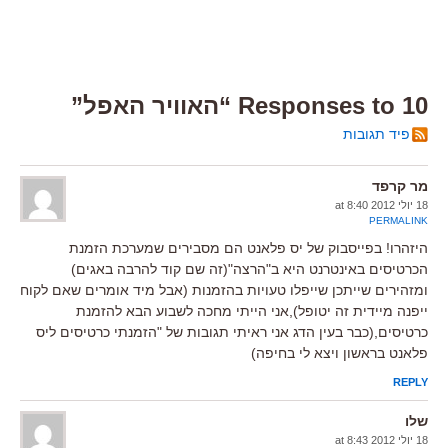
10 Responses to “האוויר האפל”
פיד תגובות
מר קרפד
18 יולי 2012 at 8:40
PERMALINK
היזהרו! בפייסבוק של יס פלאנט הם מסבירים שמערכת הזמנת
הכרטיסים באינטרנט היא ב"הרצה"(זה שם קוד להרבה באגים)
ומזהירים שייתכן שייפלו טעויות בהזמנות (אבל מיד אומרים שאם לקוח
ייפנה מיידית זה יטופל),אני הייתי מחכה לשבוע הבא להזמנת
כרטיסים,(כבר בעין הדג אני ראיתי תגובות של "הזמנתי כרטיסים ליס
פלאנט בראשון ויצא לי בחיפה)
REPLY
שלו
18 יולי 2012 at 8:43