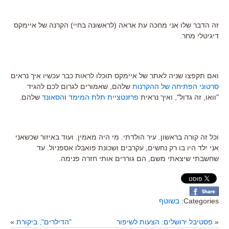
זה הדבר שלו אני מחכה עת אראה (לראשונה בחיי) הקרנה של איימקס
דיגיטלי מחר.
ואם תקפצו שניה לאתר של איימקס תוכלו לראות כבר עכשיו איך נראים
סרטוני הפתיחה של ההקרנות
שלהם, שאמורים לגרום לכם להגיד
"וואו, זה גדול", ואיך נראית
פרזנטציית תלת המימד
ו
הסאונד
שלהם.
וכל זה קורה בראשון. עיר הולדתי. מי היה מאמין. ועוד באיזור שכשאני
אני ילד היו בו רק נחשים, עקרבים ושכונת פואבלו אספניול. עד
שחשבתי שיצאתי משם, הם גוררים אותי חזרה פנימה.
Categories:
בשוטף
«
פסטיבל ירושלים: הצעות לשיפור
"הדילרים", ביקורת
»