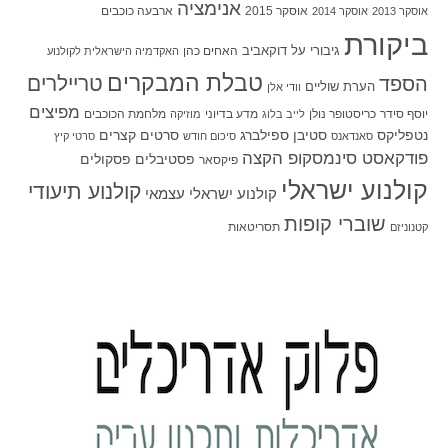
אנימציה
אוסקר 2015
ארבעה כוכבים
אוסקר 2013
אוסקר 2014
ביקורת
גיבורי על
דוקאביב
האחים כהן
האקדמיה הישראלית לקולנוע
טבלת המבקרים
טריילרים
הספד
הערת שוליים
וודי אלן
מפיצים
יוסף סידר
כריסטופר נולן
מדע בדיוני
מלחמת הכוכבים
לייב בלוג
מוזיקה
סטיבן ספילברג
סרטים קצרים
נטפליקס
סאנדאנס
סיכום חודש
סרטי קיץ
פודקאסט סינמסקופ הקצה
פסטיבלים
פסקולים
פיקסאר
קולנוע ישראלי
קולנוע תיעודי
קולנוע ישראלי עצמאי
שוברי קופות
תסריטאות
קטנוניזם