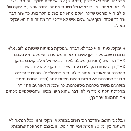
אבל זהו. יותר לא אתלונן (נדמה לי) על "איימקס מזויף". זה מה שיש
לנו כאן ממחר, ואין סיכוי שנוכל לשנות את זה. יתרה על כן, איימקס של
פילם הוא פורמט שיילך ויעלם מהעולם בשנים הקרובות, כך שזה דבר
שהולך ונכחד. תוך עשר שנים איש לא יידע יותר מה זה היה האיימקס
מפילם.
איימקס, כעת, היא כבר לא חברה שעוסקת בפיתוח שיטות צילום, אלא
בחברה שמספקת תקן לאיכות צפייה משופרת. איימקס היא בעצם
THX החדשה (הזכירנו, מעולם לא היה בישראל אולם קולנוע בתקן
THX, כך שאנחנו מקבלים כעת בעצם תו תקן של אולם שאיכות
ההקרנה והסאונד בו אמורים להיות אופטימליים). מבחינת הקרנה
מדובר במקרנות שאמורות להיות חזקות יותר (סרטי התלת מימד
מוקרנים משתי מקרנות מסונכרנות, כך שכמות האור גבוהה יותר
מהקרנת תלת מימד רגילה, דבר שהוא חיוני מכיוון שהמשקפיים מכהים
את התמונה אחר כך).
אבל אני חושב שהדבר הכי חשוב במותג איימקס, והוא ככל הנראה לא
השתנה בין ימי 70 המ"מ וימי הדיגיטל, וזו בעצם המהפכה שהמותג