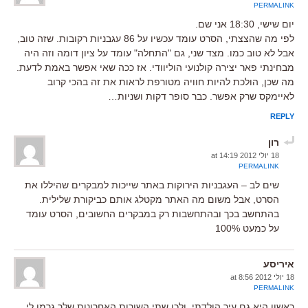
PERMALINK
יום שישי, 18:30 אני שם.
לפי מה שהצצתי, הסרט עומד עכשיו על 86 עגבניות רקובות. שזה טוב,
אבל לא טוב כמו. מצד שני, גם "התחלה" עומד על ציון דומה וזה היה
מבחינתי פאר יצירה קולנועי הוליוודי. אז ככה שאי אפשר באמת לדעת.
מה שכן, הולכת להיות חוויה מטורפת לראות את זה בהכי קרוב
לאיימקס שרק אפשר. כבר סופר דקות ושניות…
REPLY
רון
18 יולי 2012 at 14:19
PERMALINK
שים לב – העגבניות הירוקות באתר שייכות למבקרים שהיללו את
הסרט, אבל משום מה האתר מקטלג אותם כביקורת שלילית.
בהתחשב בכך ובהתחשבות רק במבקרים החשובים, הסרט עומד
על כמעט 100%
איריסע
18 יולי 2012 at 8:56
PERMALINK
ראשון היא גם עיר הולדתי, ולכן שתי השורות האחרונות שלך גרמו לי