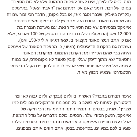
הזה יכניס לנו לארץ, אינו קשור לאיכות התמונה אלא לאיכות הסאונד.
בסופו של דבר, דומני שאם אכן ראיתם את "האביר האפל" באיימקס
(בקרית ביאליק, שכבר נסגר מאז, או בכל מקום), הדבר הכי זכור שם זה
מה שקורה בסאונד. הסרט הזה מתפוצץ לנו בפרצוף ומעיף רסיסים.
איימקס מבטיחים שאיכות הסאונד הזאת, עם מערכת הגברה בת
12,000 ואט (הרמקולים שלכם בבית הם בהספק של 100 ואט גג, אלא
אם כן אתם אנשי סאונד מקצועיים, שאז תגיעו אולי ל-150 ואט),
נשמרת גם בהקרנה הדיגיטלית (הגיוני, כי מהפכת הסאונד של איימקס
היתה בכך שהם הפרידו את הקרנת התמונה מהקרנת הסאונד,
והסאונד יצא מתוך דיסק שעליו קובץ סאונד לא מקומפרס, עם כמות
עצומה של מידע אודיופוני שאי אפשר לדחוס לתוך פס הקול הדיגיטלי
הסטנדרטי שמגיע מכווץ מאוד.
איפה תבחינו בהבדל? ראשית, בווליום (ובכך שווליום גבוה לא יוצר
דיסטורשן. לפחות לא בשלב בו כל המכונות והרמקולים מכוילים כמו
שצריך). שנית, בבסים. זו תמיד היתה התחמושת הכי חזקה של
איימקס, הנשק הסודי שלה: הבסים. כולם מדברים על גודל התמונה,
אבל בעצם חוויית האיימקס היא כמעט תת-הכרתית: הסרטים שלהם
פוגעים לכם במעיים, בסרעפת, בבטן. אתם חווים אותם מבפנים.