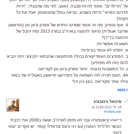
על "הדילרים". אמור להיות סבבה. (ואגב, לפי מה שהבנתי, "חיות
הדרום הפראי" נדחה בשבוע, כנראה בגלל שהבאטמן יאכל את כל
הקהל)
4. אוף טופיק: מה זה אומר שסרטו החדש של פארק צ'אן ווק (והראשון
שדובר אנגלית) מיועד להפצה בארה"ב במרץ 2013 (פח הזבל של
ההפצה בד"כ)?
תשובות אפשריות:
א. הסרט לא עומד בציפיות
ב. המפיצים האמריקאים נבהלו מהתוצאה שהבמאי הקיצוני הזה הביא
להם (וזה לא מפתיע)
ג. כל התשובות נכונות. יוחזר פארק צ'אן ווק לקוריאה.
4A. האם תהיה לזה השפעה על הפרויקט הראשון באנגלית של במאי
עילוי אחר מקוריאה, בונג ג'ון הו?
REPLY
מיכאל גינזבורג
18 יולי 2012 at 13:59
PERMALINK
רייאהו קיאטמורה עבר לא מזמן לארה"ב ועשה ב2008 את 'רכבת
הבשר הלילית' המצוין עם ויני ג'ונס ובראדלי קופר, יש מקרים יוצאי
דופן!