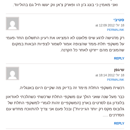
ואני מאמין כי בונג ג'ון הו ופארק צ'אן ווק יעשו חיל גם בהוליווד.
סטיבי
18 יולי 2012 at 12:09
PERMALINK
רק מדגישה לרגע שיס פלאנט לא המציאו את רעיון התשלום החד-פעמי
על משקפי תלת-ממד שהצופה אמור לשמור לצפיות הבאות במקום
שהמונים מהם ייזרקו לאחר כל הקרנה.
REPLY
שיגפן
18 יולי 2012 at 18:14
PERMALINK
רכשית משקפי התלת מימד זה בדיוק מה שקיים היום באנגליה.
כבר מעל שנה שאני הולך עם משקפי התלת שרכשתי כשהלכתי לאודאון
בלונדון גם לסרטים בארץ (המשקפיים זהות לגמרי למשקפי התלת של
גלובוס מקס רק יותר הגייניות") ובכל פעם אני צריך להתווכח מחדש עם
הסדרנים ….
REPLY