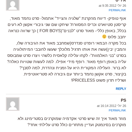
26 יולי 2012 at 9:35
PERMALINK
אוף טופיק- דיווח מהקרנת "שלגיה והצייד" אתמול- סרט נחמד מאוד,
קריסטן סטיוארט וכריס המסוורת' שיחקו שם שני גיבורי אקשן לא רעים
בכלל, באופן כללי- מאוד סרט "לבנים"(FOR BOYS ) כך שרווה כנראה
יחבב פלוס
בכל מקרה הבמאי רופרט סנדרס(שמחבב מאוד את הגיבורה שלו,
והמבין יבין)עשה את אותו תרגיל מלוכלך שעשו לחובבי המיתולוגיה
בסרט "בני האלמוות"- לקחו עלילה קלאסית כלשהי ויצרו סרט שמבוסס
עליה באופן רופף מאוד. רופף מידי אפילו. למה לעשות שטויות כאלה?
לא ברור. העלילה המקורית היא על-זמנית ונהדרת, למה לסבך?
בקיצור, סרט אקשן נחמד ביותר עם גיבורה לא סטריאוטיפית.
ושרליז תרון פשוט PRICELESS!
REPLY
PS
26 יולי 2012 at 16:14
PERMALINK
מוזר מאוד איך זה שיש סרטי אקדמיה שמוקרנים בסטרימינג ולא
מוקרנים בסינמטק ועדיין מתחרים כולל סרט עלילתי אחד?