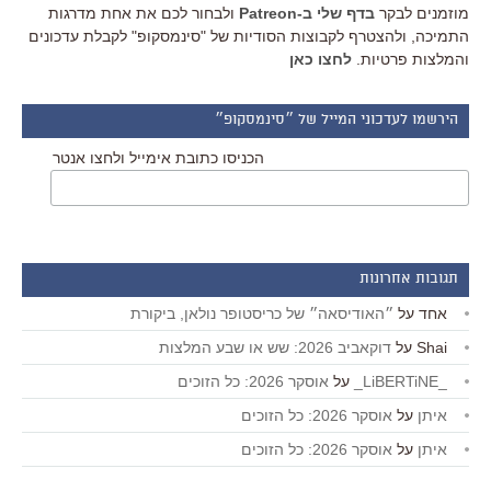
מוזמנים לבקר
בדף שלי ב-Patreon
ולבחור לכם את אחת מדרגות
התמיכה, ולהצטרף לקבוצות הסודיות של "סינמסקופ" לקבלת עדכונים
והמלצות פרטיות.
לחצו כאן
הירשמו לעדכוני המייל של ״סינמסקופ״
הכניסו כתובת אימייל ולחצו אנטר
תגובות אחרונות
אחד
על
״האודיסאה״ של כריסטופר נולאן, ביקורת
Shai
על
דוקאביב 2026: שש או שבע המלצות
_LiBERTiNE_
על
אוסקר 2026: כל הזוכים
איתן
על
אוסקר 2026: כל הזוכים
איתן
על
אוסקר 2026: כל הזוכים