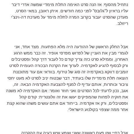
נתחיל מהסוף: אז הנה סרט האימה התלת מימדי שמשה אדרי דיבר
עליו בראיון ל"גלובס" לפני כמה חודשים. איתן ראובן, במאי הסרט,
מעדכן שהסרט יעבור בקרוב המרה לתלת מימד על מערכת דה-וינצ'י
ריזולב.
אבל החלק הראשון של ההודעה היה מלא הפתעות. מצד אחד, אני
לגמרי מבין את העניין של לפרוש מפרסי אופיר. זה כבר ממש הרגע
האחרון, וממילא סרט כזה צריך קודם כל לעבור דרך קהל ופסטיבלים
ורק לבסוף להגיע לאקדמיה. לערוך את הקרנת הבכורה העומית לסרט
זומבים דווקא באקדמיה זה סוג של טירוף. בוודאי אם עוד מתוכננת
הוצאה תלת מימדית שלו בעתיד, דבר שבטוח יניב לסרט לא מעט יחסי
ציבור וכותרות, אותם עדיף לו למנף להצבעת האקדמיה הבאה. זה,
אגב, נכון לדעתי לכל הסרטים ואני חוזר ואומר: אם האקדמיה לא משנה
את חוקיה לפחות שהמפיקים יעשו את זה וולונטרית: קודם קהל
ופסטיבלים, ורק אז אקדמיה. בייחוד אם אתם עושים משהו שהוא קצת
אחר ממה שצפוי בקולנוע הישראלי.
אבל בחיי שזו פעם ראשונה שאני שומע שיש בעיה עם ההקרנה