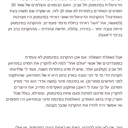
הדיגיטלית בסינמטק תל אביב. האם הבמאים והצלמים של שאר 30
הסרטים האחרים בתחרות לא שמו לב לזה, או שקרה שם משהו בעת
האחרונה? ההקרנות הדיגיטליות שאני ראיתי בסינמטק היו מצוינות
(למעשה, את "הוגו" ראיתי בתלת מימד פעמיים, וההקרנה בסינמטק
היתה טובה יותר – בהירה, צלולה, חדשה ונהדרת – מההקרנה ברב חן
בכיכר דיזנגוף).
אבל נשאלת השאלה: אם אכן ההקרנה בסינמטק לא עומדת
בסטנדרטים של אנשי "עולם אחר" למה לא להקרין את הסרט במוזיאון
תל אביב (קולנוען אחד, שיש לו סרט בתחרות השנה, אמר לי שלדעתו
הקרנת הדי.סי.פי הכי טובה בארץ כרגע היא זו של המוזיאון, שהותקנה
לפני חודשים ספורים), או בסינמה סיטי (משה אדרי הוא הרי מפיץ
הסרט). על כך עונה לי ראובן שתקנון האקדמיה מחייב את היוצרים
להקרין את סרטם לפחות פעם אחת בסינמטק. וממילא, בגלל שכל
העניין קרה ברגע האחרון, האולמות בסינמה סיטי ובמוזיאון היו תפוסים
ואי אפשר היה להזיז את ההקרנה שכבר נקבעה.
טוב. אני לא יודע להכריע. האם יש באמת בעיה בסינמטק, או אולי