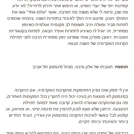
קפדנות יתר של יוצרי הסרט, או חיפוש אחר תירוץ לדחייה? לא יודע.
מה שכן, נראה לי שלא משנה מה הסיבה, אנשי "עולם אחר" עשו את
המהלך הנכון. סרטם היה הולך לאיבוד בתחרות השנה. בהנחה שהסרט
לפחות סביר ומעלה ויניב תשומת לב מקומית ועולמית כשיופץ
מסחרית, זה יועיל לו כשיגיע לתחרות אופיר הבאה, לפחות בקטגוריות
הטכניות. ראובן מעדכן אותי שסרטו יופץ מסחרית הרבה לפני תחילת
הקרנות האקדמיה של השנה הבאה.
תוספת
: תגובתו של אלון גרבוז, מנהל סינמטק תל אביב:
אין לי ספק שזה נסיון התחמקות מהקרנות האקדמיה. אם ההקרנה
בסינמטק לא מוצאת חן בעיניו יכול היה להקרין בכל המקומות האחרים,
מה גם שההקרנה שנועדה להערב קרובה מאוד למועד תחילת
ההצבעה. היתכן שלא מצא לנכון להזמין את סינמה סיטי, או מוזיאון, או
קולנוע לב? באשר לאיכות ההקרנה בסינמטק אין עוררין. הציוד החדיש
ביותר והאיכותי ביותר הקיים.
בבדיקה של הסרט הזה אכן היתה בעיה. הם התבקשו להביא עותק אחר