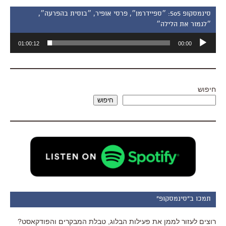
סינמסקופ 505: ״ספיידרמן״, פרסי אופיר, ״בוסית בהפרעה״,
״לגמור את הלילה״
נגן
01:00:12
00:00
אודיו
חיפוש
חיפוש
תמכו ב"סינמסקופ"
רוצים לעזור לממן את פעילות הבלוג, טבלת המבקרים והפודקאסט?