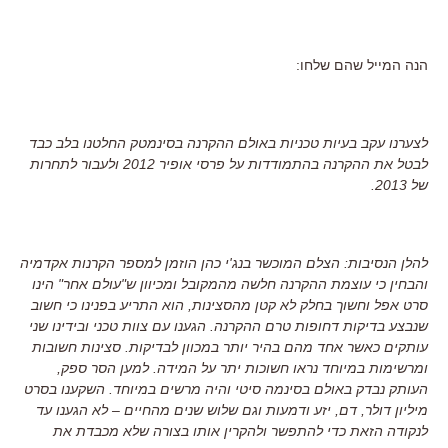
הנה המייל שהם שלחו:
לצערנו עקב בעיות טכניות באולם ההקרנה בסינמטק החלטנו בלב כבד
לבטל את ההקרנה בהתמודדות על פרסי אופיר 2012 ולעבור לתחרות
של 2013.
להלן הנסיבות: הצלם המוכשר בנג'י כהן הוזמן למספר הקרנות אקדמיה
והבחין כי עוצמת ההקרנה חלשה מהמקובל ומכיוון ש"עולם אחר" הינו
סרט אפל וחשוך בחלק לא קטן מהסצינות, הוא התריע בפנינו כי חשוב
שנבצע בדיקות דחופות טרם ההקרנה. הגענו עם צוות טכני ובידינו שני
עותקים כאשר אחד מהם בהיר יותר במכוון לבדיקות. סצינות חשובות
ומרשימות במיוחד נראו חשוכות יתר על המידה. למען הסר ספק,
העותק נבדק באולם בסינמה סיטי והיה מרשים במיוחד. השקענו בסרט
מיליון דולר, דם, יזע ודמעות וגם שלוש שנים מהחיים – לא הגענו עד
לנקודה הזאת כדי להתפשר ולהקרין אותו בצורה שלא מכבדת את