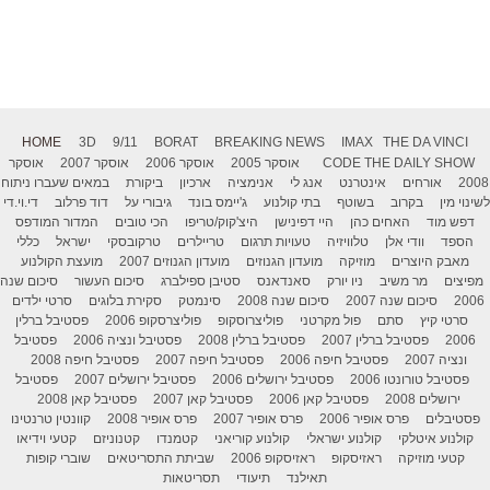
HOME
3D
9/11
BORAT
BREAKING NEWS
IMAX
THE DA VINCI
THE DAILY SHOW
CODE
אוסקר 2005
אוסקר 2006
אוסקר 2007
אוסקר
2008
אורחים
אינטרנט
אנג לי
אנימציה
ארכיון
ביקורת
במאים שעברו ניתוח
לשינוי מין
בקרוב
בשוטף
בתי קולנוע
ג'יימס בונד
גיבורי על
דוד פרלוב
די.וי.די
דפש מוד
האחים כהן
היי דפינישן
היצ'קוק/טריפו
הכי טובים
המדור המודפס
הספד
וודי אלן
טלוויזיה
טעויות תרגום
טריילרים
טרקובסקי
ישראל
כללי
מאבק היוצרים
מוזיקה
מועדון הגנוזים
מועדון הגנוזים 2007
מועצת הקולנוע
מפיצים
מר משיב
ניו יורק
סאנדאנס
סטיבן ספילברג
סיכום העשור
סיכום שנה
2006
סיכום שנה 2007
סיכום שנה 2008
סינמטק
סקירת בלוגים
סרטי ילדים
סרטי קיץ
סתם
פול מקרטני
פוליצרוסקופ
פוליצרסקופ 2006
פסטיבל ברלין
2006
פסטיבל ברלין 2007
פסטיבל ברלין 2008
פסטיבל ונציה 2006
פסטיבל
ונציה 2007
פסטיבל חיפה 2006
פסטיבל חיפה 2007
פסטיבל חיפה 2008
פסטיבל טורונטו 2006
פסטיבל ירושלים 2006
פסטיבל ירושלים 2007
פסטיבל
ירושלים 2008
פסטיבל קאן 2006
פסטיבל קאן 2007
פסטיבל קאן 2008
פסטיבלים
פרס אופיר 2006
פרס אופיר 2007
פרס אופיר 2008
קוונטין טרנטינו
קולנוע איטלקי
קולנוע ישראלי
קולנוע קוריאני
קטמנדו
קטנוניזם
קטעי וידיאו
קטעי מוזיקה
ראזיסקופ
ראזיסקופ 2006
שביתת התסריטאים
שוברי קופות
תאילנד
תיעודי
תסריטאות