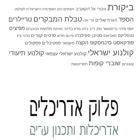
ביקורת
גיבורי על
דוקאביב
האחים כהן
האקדמיה הישראלית לקולנוע
טבלת המבקרים
טריילרים
הספד
הערת שוליים
וודי אלן
מפיצים
יוסף סידר
כריסטופר נולן
מדע בדיוני
מלחמת הכוכבים
לייב בלוג
מוזיקה
סטיבן ספילברג
סרטים קצרים
נטפליקס
סאנדאנס
סיכום חודש
סרטי קיץ
פודקאסט סינמסקופ הקצה
פסטיבלים
פסקולים
פיקסאר
קולנוע ישראלי
קולנוע תיעודי
קולנוע ישראלי עצמאי
שוברי קופות
תסריטאות
קטנוניזם