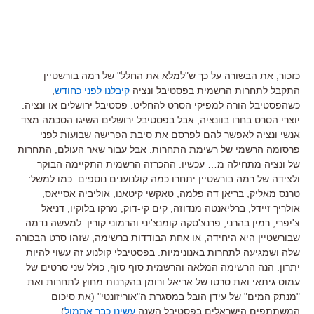
כזכור, את הבשורה על כך ש"למלא את החלל" של רמה בורשטיין
התקבל לתחרות הרשמית בפסטיבל ונציה
קיבלנו לפני כחודש
,
כשהפסטיבל הורה למפיקי הסרט להחליט: פסטיבל ירושלים או ונציה.
יוצרי הסרט בחרו בוונציה, אבל בפסטיבל ירושלים השיגו הסכמה מצד
אנשי ונציה לאפשר להם לפרסם את סיבת הפרישה שבועות לפני
פרסומה הרשמי של רשימת התחרות. אבל עבור שאר העולם, התחרות
של ונציה מתחילה מ… עכשיו. ההכרזה הרשמית התקיימה הבוקר
ולצידה של רמה בורשטיין יתחרו כמה קולנוענים נוספים. כמו למשל:
טרנס מאליק, בריאן דה פלמה, טאקשי קיטאנו, אוליביה אסייאס,
אולריך זיידל, ברליאנטה מנדוזה, קים קי-דוק, מרקו בלוקיו, דניאל
צ'יפרי, רמין בהרני, פרנצ'סקה קומנצ'יני והרמוני קורין. למעשה נדמה
שבורשטיין היא היחידה, או אחת הבודדות ברשימה, שזהו סרט הבכורה
שלה ושמגיעה לתחרות באנונימיות. בפסטיבלי קולנוע זה עשוי להיות
יתרון. הנה הרשימה המלאה והרשמית סוף סוף, כולל שני סרטים של
עמוס גיתאי ואת סרטו של אריאל ורומן בהקרנות מחוץ לתחרות ואת
"מנתק המים" של עידן הובל במסגרת ה"אוריזונטי" (את סיכום
המשתתפים הישראלים בפסטיבל השנה
עשינו כבר אתמול
):