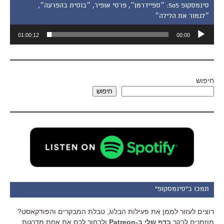
סינמסקופ 505: ״ספיידרמן״, פרסי אופיר, ״בוסית בהפרעה״,
״לגמור את הלילה״
נגן
01:00:12
00:00
אודיו
חיפוש
חיפוש
תמכו ב"סינמסקופ"
רוצים לעזור לממן את פעילות הבלוג, טבלת המבקרים והפודקאסט?
מוזמנים לבקר
בדף שלי ב-Patreon
ולבחור לכם את אחת מדרגות