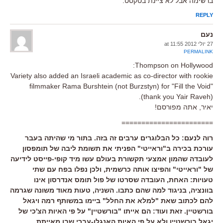
ברשימה אבל לא ציינת בטקסט.
REPLY
נעם
27 יולי 2012 at 11:55
PERMALINK
Thompson on Hollywood:
Variety also added an Israeli academic as co-director with rookie
filmmaker Rama Burshtein (not Burzstyn) for "Fill the Void"
(thank you Yair Raveh).
יאיר, אתה מפורסם!
=======================
רוה לנעם: כל הבלוגרים ערבים זה בזה. בתור מי שהיתה בעבר
עורכת בכירה ב"וראייטי" הפניתי את תשומת ליבה של תומפסון
לעובדה שהמון אמצעי תקשורת בעולם עשו מיד קופי-פייסט לידיעה
של "וראייטי" והפיצו אותה כרשמית, ולכן נפלו בפח עם שתי
טעויות: האחת, העובדה שסרטו של פול תומס אנדרסון אינו
בוונציה, בניגוד למה שהם כתבו. השניה, טעות מאוד משונה שגרמה
להם לכתוב שאת "למלא את החלל" ביימו במשותף רמה ויגאל
בורשטיין. זאת ועוד: הם אייתו "בורשטיין" על פי האיות הצ'כי של
יגאל בורשטיין ולא על פי האיות האנגלו-עברי שבו מאייתת