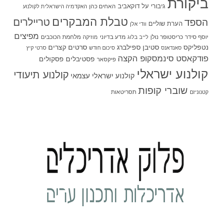
ביקורת
גיבורי על
דוקאביב
האחים כהן
האקדמיה הישראלית לקולנוע
טבלת המבקרים
טריילרים
הספד
הערת שוליים
וודי אלן
מפיצים
יוסף סידר
כריסטופר נולן
מדע בדיוני
מלחמת הכוכבים
לייב בלוג
מוזיקה
סטיבן ספילברג
סרטים קצרים
נטפליקס
סאנדאנס
סיכום חודש
סרטי קיץ
פודקאסט סינמסקופ הקצה
פסטיבלים
פסקולים
פיקסאר
קולנוע ישראלי
קולנוע תיעודי
קולנוע ישראלי עצמאי
שוברי קופות
תסריטאות
קטנוניזם