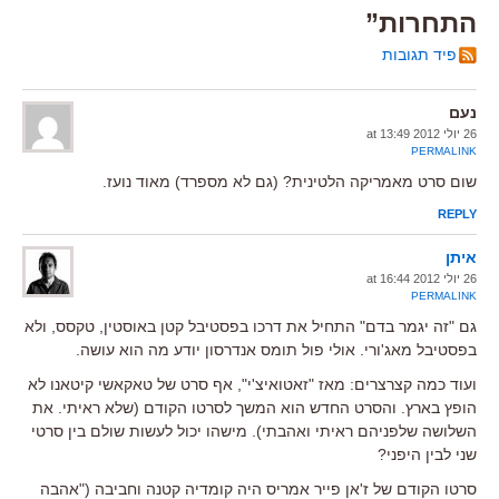
התחרות”
פיד תגובות
נעם
26 יולי 2012 at 13:49
PERMALINK
שום סרט מאמריקה הלטינית? (גם לא מספרד) מאוד נועז.
REPLY
איתן
26 יולי 2012 at 16:44
PERMALINK
גם "זה יגמר בדם" התחיל את דרכו בפסטיבל קטן באוסטין, טקסס, ולא
בפסטיבל מאג'ורי. אולי פול תומס אנדרסון יודע מה הוא עושה.
ועוד כמה קצרצרים: מאז "זאטואיצ'י", אף סרט של טאקאשי קיטאנו לא
הופץ בארץ. והסרט החדש הוא המשך לסרטו הקודם (שלא ראיתי. את
השלושה שלפניהם ראיתי ואהבתי). מישהו יכול לעשות שולם בין סרטי
שני לבין היפני?
סרטו הקודם של ז'אן פייר אמריס היה קומדיה קטנה וחביבה ("אהבה