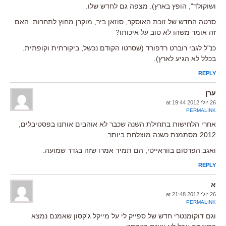
ושוקולד", הופץ בארץ). מצפה גם לחדש שלו.
סרטה החדש של זוכת האוסקר, סוזאן ביר, מוקרן מחוץ לתחרות. האם
זה אומר משהו לא טוב על איכותו?
כנ"ל לגבי רוברט רדפורד (שסרטו הקודם נכשל, ביקורתית וקופתית.
בכלל לא הגיע לארץ).
REPLY
ערן
26 יולי 2012 at 19:44
PERMALINK
אחרי הלחישות בתחילת השנה שכבר לא אוהבים אותנו בפסטיבלים,
2012 מסתמנת כשנה מוצלחת ביותר.
ואגב הפרסום בווראייטי, הם תמיד אמרו שזה בגדר שמועה.
REPLY
א
26 יולי 2012 at 21:48
PERMALINK
וגם דוקומנטרי חדש של ספייק לי על מייקל ג'קסון שאמנם נמצא