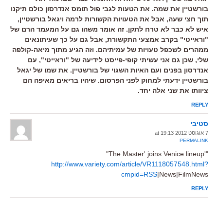
בורשטיין את שמה. את הטעות לגבי פול תומס אנדרסון כולם תיקנו
תוך חצי שעה, אבל את הטעויות הקשורות לרמה ויגאל בורשטיין,
איש לא כבר לא טרח לתקן. זה אומר משהו גם על המעמד הרם של
"וראייטי" בקרב אמצעי התקשורת, אבל גם על כך שעיתונאים
ממהרים לשכפל טעויות של עמיתיהם. וזה הגיע מתוך מיאה-קולפה
שלי, שכן גם אני עשיתי קופי-פייסט לידיעה של "וראייטי", עם
אנדרסון בפנים ועם האיות השגוי של בורשטיין. את שמו של יגאל
בורשטיין ידעתי למחוק לפני הפרסום. שיהיו בריאים מאיפה הם
ציוותו את שני אלה יחד.
REPLY
סטיבי
7 אוגוסט 2012 at 19:13
PERMALINK
"'The Master' joins Venice lineup"
http://www.variety.com/article/VR1118057548.html?
cmpid=RSS
|News|FilmNews
REPLY