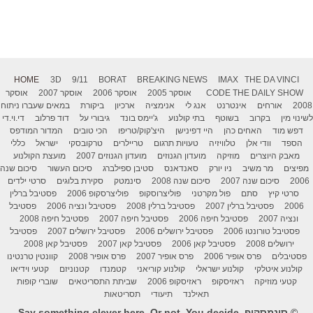
HOME
3D
9/11
BORAT
BREAKING NEWS
IMAX
THE DA VINCI
THE DAILY SHOW
CODE
אוסקר 2005
אוסקר 2006
אוסקר 2007
אוסקר
2008
אורחים
אינטרנט
אנג לי
אנימציה
ארכיון
ביקורת
במאים שעברו ניתוח
לשינוי מין
בקרוב
בשוטף
בתי קולנוע
ג'יימס בונד
גיבורי על
דוד פרלוב
די.וי.די
דפש מוד
האחים כהן
היי דפינישן
היצ'קוק/טריפו
הכי טובים
המדור המודפס
הספד
וודי אלן
טלוויזיה
טעויות תרגום
טריילרים
טרקובסקי
ישראל
כללי
מאבק היוצרים
מוזיקה
מועדון הגנוזים
מועדון הגנוזים 2007
מועצת הקולנוע
מפיצים
מר משיב
ניו יורק
סאנדאנס
סטיבן ספילברג
סיכום העשור
סיכום שנה
2006
סיכום שנה 2007
סיכום שנה 2008
סינמטק
סקירת בלוגים
סרטי ילדים
סרטי קיץ
סתם
פול מקרטני
פוליצרוסקופ
פוליצרסקופ 2006
פסטיבל ברלין
2006
פסטיבל ברלין 2007
פסטיבל ברלין 2008
פסטיבל ונציה 2006
פסטיבל
ונציה 2007
פסטיבל חיפה 2006
פסטיבל חיפה 2007
פסטיבל חיפה 2008
פסטיבל טורונטו 2006
פסטיבל ירושלים 2006
פסטיבל ירושלים 2007
פסטיבל
ירושלים 2008
פסטיבל קאן 2006
פסטיבל קאן 2007
פסטיבל קאן 2008
פסטיבלים
פרס אופיר 2006
פרס אופיר 2007
פרס אופיר 2008
קוונטין טרנטינו
קולנוע איטלקי
קולנוע ישראלי
קולנוע קוריאני
קטמנדו
קטנוניזם
קטעי וידיאו
קטעי מוזיקה
ראזיסקופ
ראזיסקופ 2006
שביתת התסריטאים
שוברי קופות
תאילנד
תיעודי
תסריטאות
© סינמסקופ. Say something clever here. Or not. You decide.