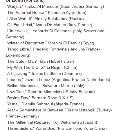
Orrizonti (Horizons)
"Wadjda," Haifaa Al Mansour (Saudi Arabia-Germany)
"The Paternal House," Kianoosh Ayari (Iran)
"I Also Want It", Alexey Balabanov (Russia)
"Gli Equilibristi," Ivano De Matteo (Italy-France)
"L’intervallo," Leonardo Di Costanzo (Italy-Switzerland-
Germany)
"Winter of Discontent," Ibrahim El Batout (Egypt)
"Tango Libre," Frederic Fonteyne (Belgium-France-
Luxembourg)
"The Cutoff Man", Idan Hubel (Israel)
"Fly With The Crane," Li Ruijun (China)
"A Hijacking," Tobias Lindholm (Denmark)
"Leones," Jazmin Lopez (Argentina-France-Netherlands)
"Bellas Mariposas," Salvatore Mereu (Italy)
"Low Tide," Roberto Minervini (US-Italy-Belgium)
"Boxing Day," Bernard Rose (UK-US)
"Yema," Djamila Sahraoui (Algeria-France)
"Araf – Somewhere In Between," Yesim Ustaoglu (Turkey-
France-Germany)
"The Millennial Rapture," Koji Wakamatsu (Japan)
"Three Sisters," Wang Bing (France-Hong Kong-China)