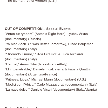
"The Iceman," Ariel Vromen (U.S.)
OUT OF COMPETITION – Special Events
"Anton tut ryadom" (Anton's Right Here), Lyubov Arkus
(documentary) (Russia)
"Ya Man Aach" (It Was Better Tomorrow), Hinde Boujemaa
(documentary) (Italy)
"Sfiorando il muro," Silvia Giralucci & Luca Ricciardi
(documentary) (Italy)
"Carmel," Amos Gitai (Israel/France/Italy)
"El impenetrable," Daniele Incalcaterra & Fausta Quattrini
(documentary) (Argentina/France)
"Witness: Libya," Michael Mann (documentary) (U.S.)
"Medici con l'Africa," Carlo Mazzacurati (documentary) (Italy)
"La nave dolce," Daniele Vicari (documentary) (Italy/Albania)