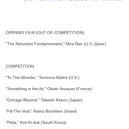
OPENING FILM (OUT-OF-COMPETITION)
"The Reluctant Fundamentalist," Mira Nair (U.S.,Qatar)
COMPETITION
"To The Wonder," Terrence Malick (U.S.)
"Something in the Air," Olivier Assayas (France)
"Outrage:Beyond," Takeshi Kitano (Japan)
"Fill The Void," Rama Burshtein (Israel)
"Pieta," Kim Ki-duk (South Korea)