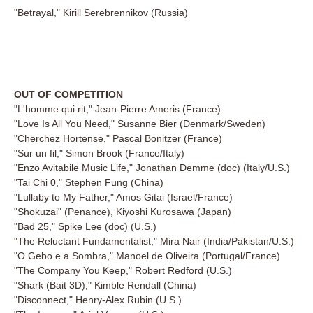
"Betrayal," Kirill Serebrennikov (Russia)
OUT OF COMPETITION
"L'homme qui rit," Jean-Pierre Ameris (France)
"Love Is All You Need," Susanne Bier (Denmark/Sweden)
"Cherchez Hortense," Pascal Bonitzer (France)
"Sur un fil," Simon Brook (France/Italy)
"Enzo Avitabile Music Life," Jonathan Demme (doc) (Italy/U.S.)
"Tai Chi 0," Stephen Fung (China)
"Lullaby to My Father," Amos Gitai (Israel/France)
"Shokuzai" (Penance), Kiyoshi Kurosawa (Japan)
"Bad 25," Spike Lee (doc) (U.S.)
"The Reluctant Fundamentalist," Mira Nair (India/Pakistan/U.S.)
"O Gebo e a Sombra," Manoel de Oliveira (Portugal/France)
"The Company You Keep," Robert Redford (U.S.)
"Shark (Bait 3D)," Kimble Rendall (China)
"Disconnect," Henry-Alex Rubin (U.S.)