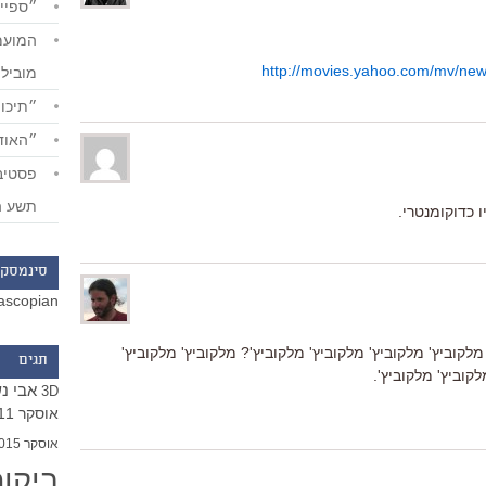
״ספייד
http://movies.yahoo.com/mv/ne
מוביל
״תיכון
״האודי
תשע ה
ו כדוקומנטרי.
סינמסקו
ascopian
 מלקוביץ' מלקוביץ' מלקוביץ' מלקוביץ'? מלקוביץ' מלקוביץ'
תגים
לקוביץ' מלקוביץ'.
אבי נ
3D
אוסקר 2011
אוסקר 2015
ביקו