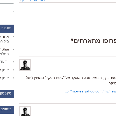
תגובות 
אחד
ע
ביקור
Shai
ע
המלצו
_LiBERTiNE_
איתן
ע
טאנוביץ', הבמאי זוכה האוסקר של "שטח הפקר" המצוין (ושל
איתן
ע
טיקה.
http://movies.yahoo.com/mv/ne
סינמסקו
פוסטים 