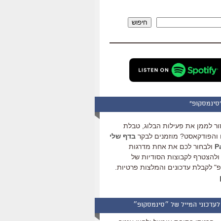
להגביר
או
חיפוש
להנמיך
עוצמת
שמע.
סינמסקופ"
ור לממן את פעילות הבלוג, טבלת
והפודקאסט? מוזמנים לבקר
בדף שלי
ולבחור לכם את אחת מדרגות
ולהצטרף לקבוצות הסודיות של
" לקבלת עדכונים והמלצות פרטיות.
לעדכוני המייל של ״סינמסקופ״