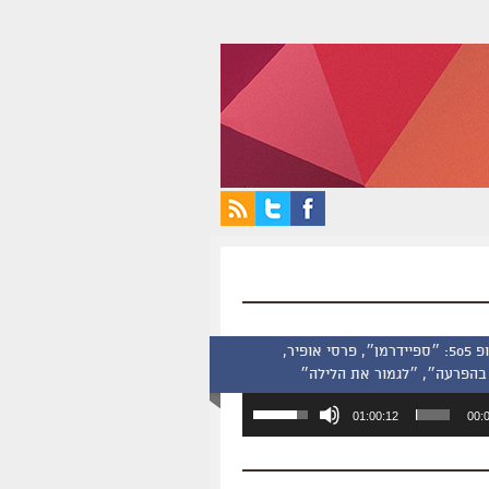
סינמסקופ 505: ״ספיידרמן״, פרסי אופיר,
בהפרעה״, ״לגמור את הלילה״
השתמש
01:00:12
00:
במקש
למעלה/למטה
כדי