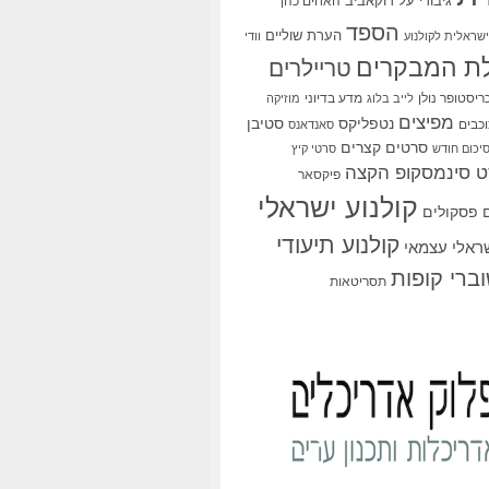
גיבורי על
דוקאביב
האחים כהן
הספד
הערת שוליים
שראלית לקולנוע
וודי
ת המבקרים
טריילרים
ריסטופר נולן
מדע בדיוני
לייב בלוג
מוזיקה
מפיצים
סטיבן
נטפליקס
כבים
סאנדאנס
סרטים קצרים
יכום חודש
סרטי קיץ
 סינמסקופ הקצה
פיקסאר
קולנוע ישראלי
פסקולים
קולנוע תיעודי
שראלי עצמאי
ברי קופות
תסריטאות