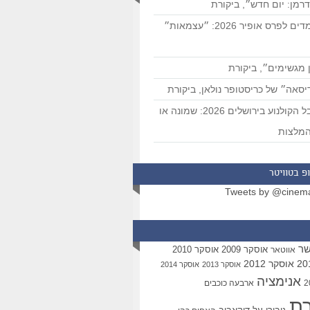
רמן: יום חדש״, ביקורת
המועמדים לפרס אופיר 2026: ״עצמאות״
 מגשימים״, ביקורת
סאה״ של כריסטופר נולאן, ביקורת
פסטיבל הקולנוע בירושלים 2026: שמונה או
מלצות
פ בטוויטר
Tweets by @cinem
שר
אוסקר 2009
אוסקר 2010
אווטאר
אוסקר 2012
אוסקר 2013
אוסקר 2014
אנימציה
ארבעה כוכבים
רת