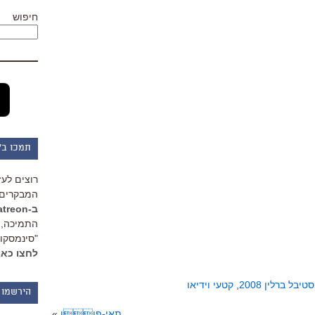
חיפוש
תמכו ב"
רוצים לעז
המבקרים 
ב-Patreon
התמיכה, 
"סינמסקופ
לחצו כאן
טיבל ברלין 2008
,
קטעי וידיאו
הירשמו 
תאי-פון
»