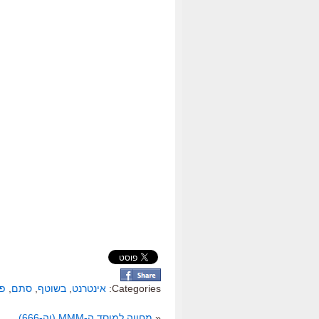
Categories:
אינטרנט
,
בשוטף
,
סתם
,
פס
«
מחווה למוסד ה-MMM (וה-666)