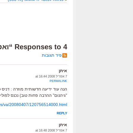
4 Responses to “ואפרופו מתארחים”
פיד תגובות
איתן
7 אפריל 2008 at 16:44
PERMALINK
הנה עוד ידיעה חדשותית מוזרה : דניס 
"גיהנום" ההרבה פחות טוב) נכנס לפולי
ws/va/20080407/120756514000.html
REPLY
איתן
7 אפריל 2008 at 16:48