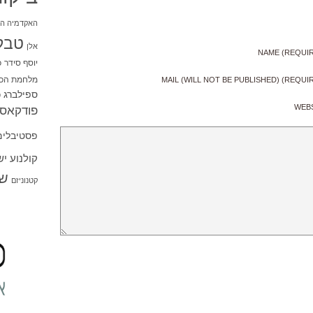
האקדמיה הי
טבל
אלן
NAME (REQUI
יוסף סידר
כ
מלחמת הכו
MAIL (WILL NOT BE PUBLISHED) (REQUI
ספילברג
ס
WEB
פודקאסט
פסטיבלים
קולנוע י
שו
קטנוניזם