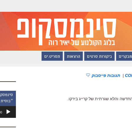
מבקרים
ביקורות סרטים
הרצאות
תסריט.ים
|
תגובות פייסבוק
החדשה והלא שגרתית של קרייג בירקו.
״בוסית 
נגן
00
אודיו