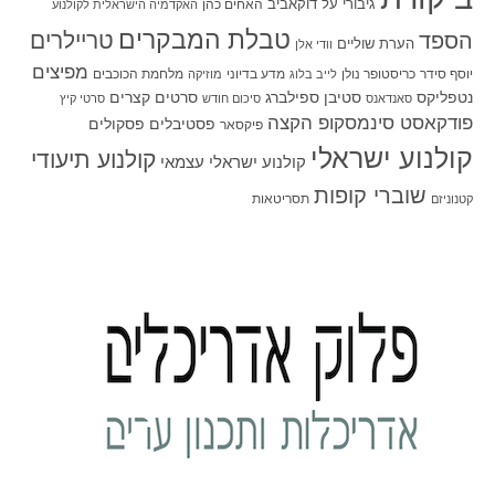
גיבורי על
דוקאביב
האחים כהן
האקדמיה הישראלית לקולנוע
טבלת המבקרים
טריילרים
הספד
הערת שוליים
וודי אלן
מפיצים
יוסף סידר
כריסטופר נולן
מדע בדיוני
מלחמת הכוכבים
לייב בלוג
מוזיקה
סטיבן ספילברג
סרטים קצרים
נטפליקס
סאנדאנס
סיכום חודש
סרטי קיץ
פודקאסט סינמסקופ הקצה
פסטיבלים
פסקולים
פיקסאר
קולנוע ישראלי
קולנוע תיעודי
קולנוע ישראלי עצמאי
שוברי קופות
תסריטאות
קטנוניזם