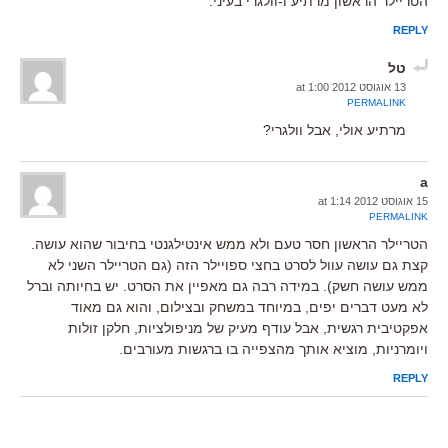
הטריילר הראשון מרתיע ו-וולגרי בעיני.
REPLY
טל
13 אוגוסט 2012 at 1:00
PERMALINK
מרתיע אולי, אבל וולגרי?
a
15 אוגוסט 2012 at 1:14
PERMALINK
הטריילר הראשון חסר טעם ולא ממש אינטילגנטי בחיבור שהוא עושה.
קצת גם עושה עוול לסרט בחצי ספויילר הזה (גם הטריילר השני לא
ממש עושה חשק). במידה רבה גם מאפיין את הסרט. יש בחיותה וברל
לא מעט דברים יפים, במיוחד במשחק ובצילום, והוא גם מאוד
אפקטיבית רגשית, אבל עודף מעיק של מניפולציות, חלקן זולות
ויומרניות, מוציא אותך מהצפייה בו ברגשות מעורבים.
REPLY