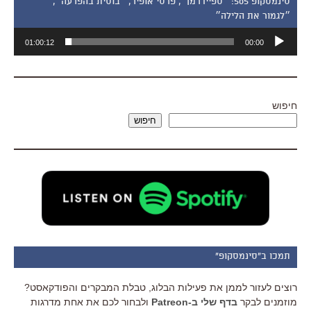
סינמסקופ 505: ״ספיידרמן״, פרסי אופיר, ״בוסית בהפרעה״,
״לגמור את הלילה״
נגן
01:00:12
00:00
אודיו
חיפוש
חיפוש
תמכו ב"סינמסקופ"
רוצים לעזור לממן את פעילות הבלוג, טבלת המבקרים והפודקאסט?
מוזמנים לבקר
בדף שלי ב-Patreon
ולבחור לכם את אחת מדרגות