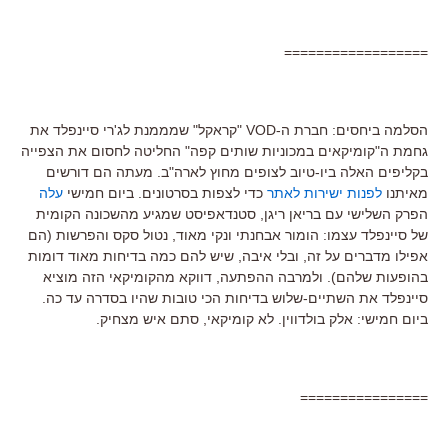
==================
הסלמה ביחסים: חברת ה-VOD "קראקל" שמממנת לג'רי סיינפלד את
גחמת ה"קומיקאים במכוניות שותים קפה" החליטה לחסום את הצפייה
בקליפים האלה ביו-טיוב לצופים מחוץ לארה"ב. מעתה הם דורשים
מאיתנו
לפנות ישירות לאתר
כדי לצפות בסרטונים. ביום חמישי
עלה
הפרק השלישי עם בריאן ריגן, סטנדאפיסט שמגיע מהשכונה הקומית
של סיינפלד עצמו: הומור אבחנתי ונקי מאוד, נטול סקס והפרשות (הם
אפילו מדברים על זה, ובלי איבה, שיש להם כמה בדיחות מאוד דומות
בהופעות שלהם). ולמרבה ההפתעה, דווקא מהקומיקאי הזה מוציא
סיינפלד את השתיים-שלוש בדיחות הכי טובות שהיו בסדרה עד כה.
ביום חמישי: אלק בולדווין. לא קומיקאי, סתם איש מצחיק.
================