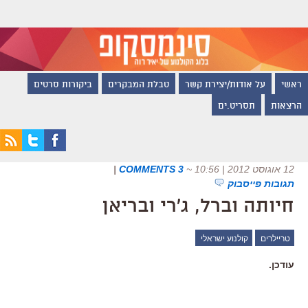
ראשי
על אודות/יצירת קשר
טבלת המבקרים
ביקורות סרטים
הרצאות
תסריט.ים
12 אוגוסט 2012 | 10:56
~
3 COMMENTS
|
תגובות פייסבוק
חיותה וברל, ג'רי ובריאן
טריילרים
קולנוע ישראלי
עודכן.