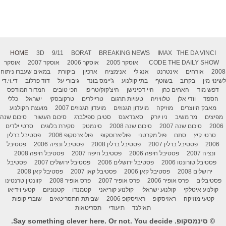
HOME
3D
9/11
BORAT
BREAKING NEWS
IMAX
THE DA VINCI
THE DAILY SHOW
CODE
אוסקר 2005
אוסקר 2006
אוסקר 2007
אוסקר
2008
אורחים
אינטרנט
אנג לי
אנימציה
ארכיון
ביקורת
במאים שעברו ניתוח
לשינוי מין
בקרוב
בשוטף
בתי קולנוע
ג'יימס בונד
גיבורי על
דוד פרלוב
די.וי.די
דפש מוד
האחים כהן
היי דפינישן
היצ'קוק/טריפו
הכי טובים
המדור המודפס
הספד
וודי אלן
טלוויזיה
טעויות תרגום
טריילרים
טרקובסקי
ישראל
כללי
מאבק היוצרים
מוזיקה
מועדון הגנוזים
מועדון הגנוזים 2007
מועצת הקולנוע
מפיצים
מר משיב
ניו יורק
סאנדאנס
סטיבן ספילברג
סיכום העשור
סיכום שנה
2006
סיכום שנה 2007
סיכום שנה 2008
סינמטק
סקירת בלוגים
סרטי ילדים
סרטי קיץ
סתם
פול מקרטני
פוליצרוסקופ
פוליצרסקופ 2006
פסטיבל ברלין
2006
פסטיבל ברלין 2007
פסטיבל ברלין 2008
פסטיבל ונציה 2006
פסטיבל
ונציה 2007
פסטיבל חיפה 2006
פסטיבל חיפה 2007
פסטיבל חיפה 2008
פסטיבל טורונטו 2006
פסטיבל ירושלים 2006
פסטיבל ירושלים 2007
פסטיבל
ירושלים 2008
פסטיבל קאן 2006
פסטיבל קאן 2007
פסטיבל קאן 2008
פסטיבלים
פרס אופיר 2006
פרס אופיר 2007
פרס אופיר 2008
קוונטין טרנטינו
קולנוע איטלקי
קולנוע ישראלי
קולנוע קוריאני
קטמנדו
קטנוניזם
קטעי וידיאו
קטעי מוזיקה
ראזיסקופ
ראזיסקופ 2006
שביתת התסריטאים
שוברי קופות
תאילנד
תיעודי
תסריטאות
© סינמסקופ. Say something clever here. Or not. You decide.