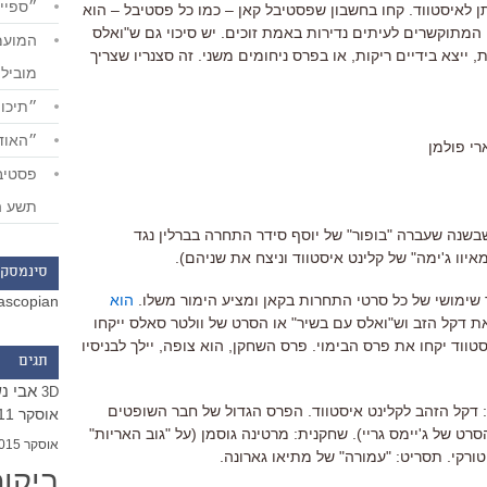
״ספייד
ן לאיסטווד. קחו בחשבון שפסטיבל קאן – כמו כל פסטיבל – הוא
המתוקשרים לעיתים נדירות באמת זוכים. יש סיכוי גם ש"ואלס
 ייצא בידיים ריקות, או בפרס ניחומים משני. זה סצנריו שצריך
מוביל
״תיכון
״האודי
רי פולמן
תשע ה
בשנה שעברה "בופור" של יוסף סידר התחרה בברלין נגד
יוו ג'ימה" של קלינט איסטווד וניצח את שניהם).
סינמסקו
שימושי של כל סרטי התחרות בקאן ומציע הימור משלו.
הוא
ascopian
ת דקל הזב וש"ואלס עם בשיר" או הסרט של וולטר סאלס ייקחו
ווד יקחו את פרס הבימוי. פרס השחקן, הוא צופה, יילך לבניסיו
תגים
אבי נ
3D
: דקל הזהב לקלינט איסטווד. הפרס הגדול של חבר השופטים
אוסקר 2011
סרט של ג'יימס גריי). שחקנית: מרטינה גוסמן (על "גוב האריות"
אוסקר 2015
ן הטורקי. תסריט: "עמורה" של מתיאו גארונה.
ביקו