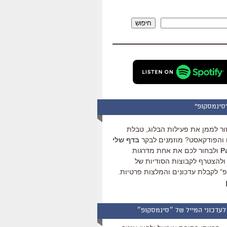
להגביר
או
חיפוש
להנמיך
עוצמת
שמע.
סינמסקופ"
ור לממן את פעילות הבלוג, טבלת
והפודקאסט? מוזמנים לבקר
בדף שלי
ולבחור לכם את אחת מדרגות
ולהצטרף לקבוצות הסודיות של
" לקבלת עדכונים והמלצות פרטיות.
לעדכוני המייל של ״סינמסקופ״