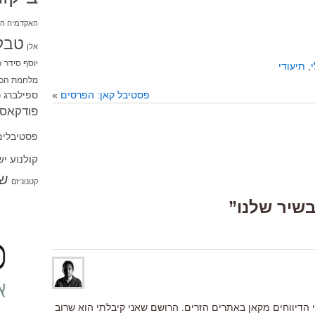
האקדמיה הי
טבל
אלן
יוסף סידר
כ
,
תיעודי
מלחמת הכו
ספילברג
פסטיבל קאן: הפרסים
»
ס
פודקאסט
פסטיבלים
קולנוע י
שו
קטנוניזם
 הדיווחים מקאן באתרים הזרים. הרושם שאני קיבלתי הוא שרוב