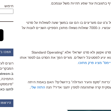
ף בתגובות עוד שפע תהיות משל עצמכם.
חיפוש
תמול צ'ט עם מעריצים בו הם ענו במשך שעה לשאלות על סרטי
"ההוביט" שהם מתחילים לעבוד עליהם עכשיו. כ-7000 שאלות נשאלו מתוכן הספיקו השניים לענות על
הסרט שאני הכי מחכה לו הקיץ הוא לא סרט אקשן ולא סרט ישראלי אלא "Standard Operating
תמכו ב"
וואי שהוא יגיע לפסטיבל ירושלים. מוריס הפך את הסרט גם לספר אותו
טיימס" מציג פרק מתוכו
.
רוצים לעז
המבקרים 
ב-Patreon
התמיכה, 
כרזות "סקס והעיר הגדולה" בירושלים? האם באמת היתה
"סינמסקופ
עסקית קרה שתורגמה לספין יחצני אדיר? הנה
התזה שלי
,
לחצו כאן
הירשמו 