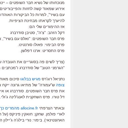
מנוכחותו של נשיא חבר השופטים – יינת
אירוע שמאוד קשה לחזות והפייבוריטים 
עם בשיר", למרות כל הביקורות האוהדות,
להיערך לקראתו מבחינת הציפיות.
אז ההימורים שלי הם:
דקל הזהב: "צ'ה", סטיבן סודרברג
פרס חבר השופטים: "ואלס עם בשיר", א
פרס הבימוי: פאולו סורנטינו.
פרס התסריט: ארנו דפלשן.
(צריך לשים פה בסוגריים את העובדה ש
"הגרמני הטוב" של סודרברג ו"מכתבים מא
נתניאל רוג'רס
מגיש בבלוגו
סיכום מאוד 
צופה
ש"עמורה" של מתיאו גרונה ייקח א
את פרס חבר השופטים. סודרברג או איסט
דל טורו. פרס השחקנית לאנג'לינה ג'ולי.
ובאתר הצרפתי
allocine.fr מהמרים כך
לארי פולמן. שחקן: חואקין פיניקס (על ה
הארגנטינאי). בימוי: נורי בילג'ה ג'יילו