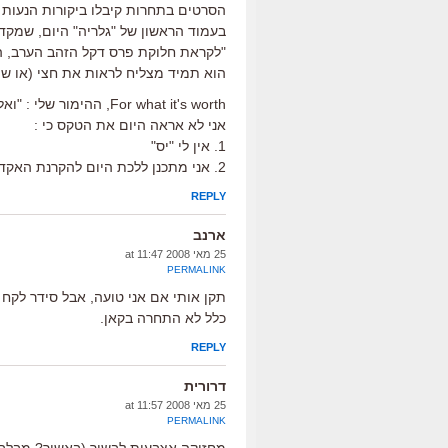
הסרטים בתחרות קיבלו ביקורות הנעות ב
בעמוד הראשון של "גלריה" היום, שמקדמ
"לקראת חלוקת פרס דקל הזהב הערב, הר
הוא תמיד מצליח לראות את חצי (או שמ
For what it's worth, ההימור שלי : "ואלס עם באשיר".
אני לא אראה היום את הטקס כי :
1. אין לי "יס"
2. אני מתכנן ללכת היום להקרנת האקדמיה של "מפטיר".
REPLY
ארנב
25 מאי 2008 at 11:47
PERMALINK
תקן אותי אם אני טועה, אבל סידר לקח 
כלל לא התחרה בקאן.
REPLY
דרורית
25 מאי 2008 at 11:57
PERMALINK