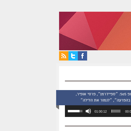
סינמסקופ 505: ״ספיידרמן״, פרסי אופיר,
בהפרעה״, ״לגמור את הלילה״
השתמש
01:00:12
00:
במקש
למעלה/למטה
כדי