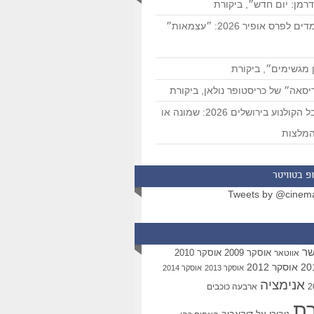
רמן: יום חדש״, ביקורת
המועמדים לפרס אופיר 2026: ״עצמאות״
 מגשימים״, ביקורת
סאה״ של כריסטופר נולאן, ביקורת
פסטיבל הקולנוע בירושלים 2026: שמונה או
מלצות
פ בטוויטר
Tweets by @cinem
שר
אוסקר 2009
אוסקר 2010
אווטאר
אוסקר 2012
אוסקר 2013
אוסקר 2014
אנימציה
ארבעה כוכבים
רת