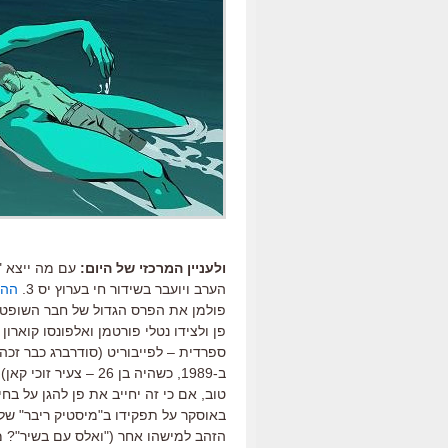
ולעניין המרכזי של היום:
עם מה ייצא "
הערב ויועבר בשידור חי בערוץ יס 3.
ההי
פולמן את הפרס הגדול של חבר השופטים
פן ולצידו נטלי פורטמן ואלפונסו קוארו
ספרדית – לפייבוריט (סודרברג כבר זכה
ב-1989, כשהיה בן 26 
טוב, אם כי זה יחייב את פן להגן על בח
באוסקר על תפקידו ב"מיסטיק ריבר" של 
הזהב למישהו אחר ("ואלס עם בשיר"? מ