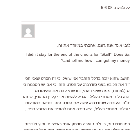
ע ב 5.6.08
י אינדיאנה ג'ונס, אהבתי במיוחד את זה:
I didn't stay for the end of the credits for "Skull". Doe
and tell me how I can get my money b
ושב שהוא יזכה בדקל הזהב? אני שואל, כי זה הסרט שאני הכי
יד את הכובע בפני סודרברג על הסרט הזה. כי אם יש הסכמה בין
ט (לפחות, ממה שאני ראתי, וחרשתי קצת את האינטרנט
הוא בלתי מסחרי בעליל. הגדיל לעשות אורי קליין מהארץ, שתהה
רה"ב. העובדה שסודרברג עשה את הסרט הזה, כנראה במודעות
ובלתי מסחרי בעליל, היא סיבה אחת להוריד את הכובע בפניו,
יה סרט טוב, כי צ'ה גווארה מרתק אותי כאישיות. וחוץ מ"דרום