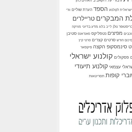
גיבורי על
דוקאביב
האחים כהן
הספד
הערת שוליים
שראלית לקולנוע
וודי
ת המבקרים
טריילרים
ריסטופר נולן
מדע בדיוני
לייב בלוג
מוזיקה
מפיצים
סטיבן
נטפליקס
כבים
סאנדאנס
סרטים קצרים
יכום חודש
סרטי קיץ
 סינמסקופ הקצה
פיקסאר
קולנוע ישראלי
פסקולים
קולנוע תיעודי
שראלי עצמאי
ברי קופות
תסריטאות