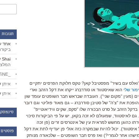
תגובות 
אחד
ע
ביקור
Shai
ע
המלצו
_LiBERTiNE_
ואלס עם בשיר" מפסטיבל קאן? טקס חלוקת הפרסים יתקיים
איתן
ע
מור שלי
הוא שאיסטווד או סודרברג ייקחו את דקל הזהב וארי
איתן
ע
 (מעין "מקום שני"). העובדה שבראש חבר השופטים עומד שון
ן הופכת את "צ'ה" של סטיבן סודרברג – גם מאוד פוליטי וגם דובר
 בדקל הזהב על סרט הבכורה שלו "סקס, שקים ווידיאוטייפ"
סינמסקו
– צעיר זוכי קאן). גם לאיסטווד, שמעולם לא זכה בקאן, יש על פי הביקורות סיכוי
ירתו כהוגן מחשש למראית עין של אינטרסים זרים (פן זכה
איסטווד). יכול להיות שבמקרה כזה אולי פן יעדיף לתת את דקל
פוסטים 
ישהו אחר לגמרי?) ואז פרס חבר השופטים – שלכאורה מנותק