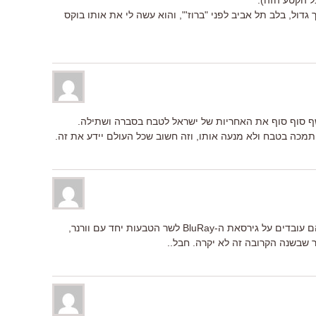
 הקטע הזה).
דול, בלב תל אביב לפני "ברוז'", והוא עשה לי את אותו בוקס
שף סוף סוף את האחריות של ישראל לטבח בסברה ושתילה.
מכה בטבח ולא מנעה אותו, וזה חשוב שכל העולם יידע את זה.
מה שמעניין זה שפיטר ג'קסון בישר כי הם עובדים על גירסאת ה-BluRay לשר הטבעות יחד עם וורנר,
ר שבשנה הקרובה זה לא יקרה. חבל..