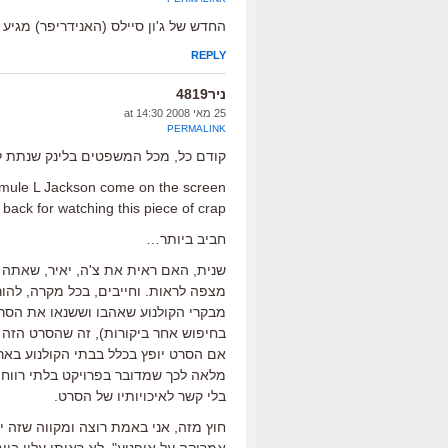
החדש של ג'ון סיילס (האנידריפר) מגיע לקולנו
REPLY
ניר4819
25 מאי 2008 at 14:30
PERMALINK
קודם כל, מכל המשפטים בלינק שנתת לגב
s Samule L Jackson come on the screen
ack for watching this piece of crap?
חביב ביותר…
שנית, האם ראית את צ'ה, יאיר, שאתה ח
מצפה לראות. וחייבים, בכל מקרה, להור
מבקרי הקולנוע שאהבו וששנאו את הסר
בחיפוש אחר ביקורות), זה שהסרט הזה 
אם הסרט יופץ בכלל בבתי הקולנוע בא
מלאה לכך שמדובר בפרויקט בלתי רווחי 
בלי קשר לאיכויותיו של הסרט.
חוץ מזה, אני באמת רוצה ומקווה שזה יה