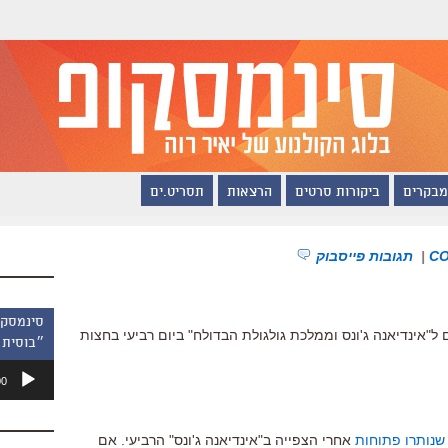
מבקרים
ביקורות סרטים
הרצאות
תסריט.ים
|
תגובות פייסבוק
 ל"אינדיאנה ג'ונס וממלכת גולגולת הבדולח" ביום רביעי בחצות
״בוסית 
נגן
00
אודיו
שנותרו פתוחות
אחרי הצפייה ב"אינדיאנה ג'ונס" הרביעי. אם