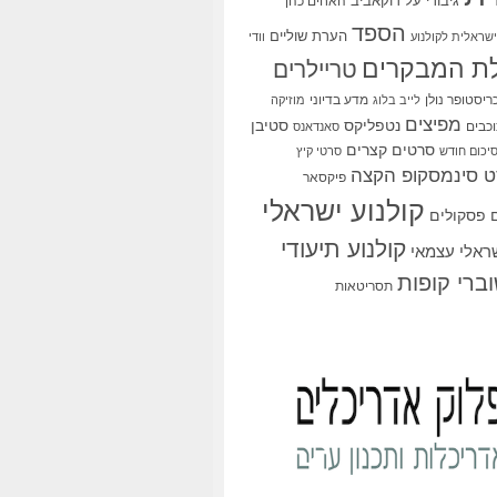
גיבורי על
דוקאביב
האחים כהן
הספד
הערת שוליים
שראלית לקולנוע
וודי
ת המבקרים
טריילרים
ריסטופר נולן
מדע בדיוני
לייב בלוג
מוזיקה
מפיצים
סטיבן
נטפליקס
כבים
סאנדאנס
סרטים קצרים
יכום חודש
סרטי קיץ
 סינמסקופ הקצה
פיקסאר
קולנוע ישראלי
פסקולים
קולנוע תיעודי
שראלי עצמאי
ברי קופות
תסריטאות