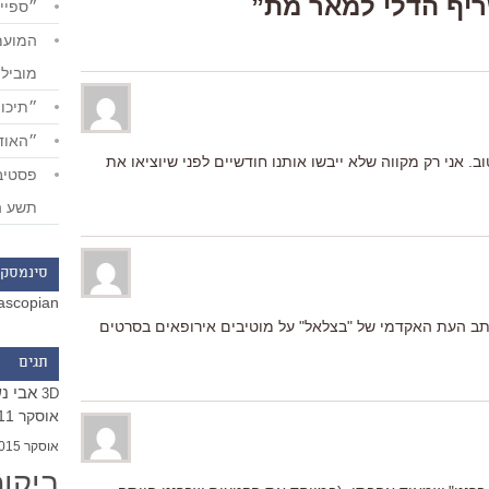
״ספייד
מוביל
״תיכון
״האודי
burn after readi" נראה טוב. אני רק מקווה שלא ייבשו אותנו חודשיים לפני שיוציאו את
תשע ה
סינמסקו
ascopian
כתב העת האקדמי של "בצלאל" על מוטיבים אירופאים בסרטים
תגים
אבי נ
3D
אוסקר 2011
אוסקר 2015
ביקו