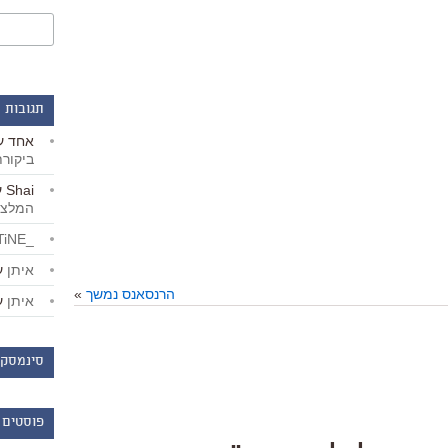
תגובות 
אחד
ע
ביקור
Shai
ע
המלצו
_LiBERTiNE_
איתן
ע
הרנסאנס נמשך
»
איתן
ע
סינמסקו
פוסטים 