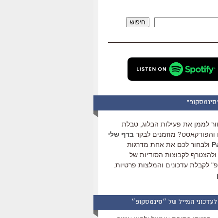
להגביר
או
חיפוש
להנמיך
עוצמת
שמע.
סינמסקופ"
ור לממן את פעילות הבלוג, טבלת
והפודקאסט? מוזמנים לבקר
בדף שלי
ולבחור לכם את אחת מדרגות
ולהצטרף לקבוצות הסודיות של
" לקבלת עדכונים והמלצות פרטיות.
לעדכוני המייל של ״סינמסקופ״