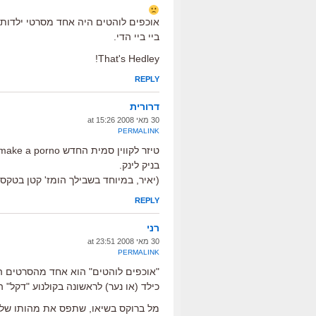
אוכפים לוהטים היה אחד מסרטי ילדותי
ביי ביי הדי.
That's Hedley!
REPLY
דרורית
30 מאי 2008 at 15:26
PERMALINK
טיזר לקווין סמית החדש zack and miri make a porno
בניק לינק.
(יאיר, במיוחד בשבילך הומז' קטן בטקסט
REPLY
רני
30 מאי 2008 at 23:51
PERMALINK
"אוכפים לוהטים" הוא אחד מהסרטים האה
כילד (או נער) לראשונה בקולנוע "דקל" 
מל ברוקס בשיאו, שתפס את מהותו של ה