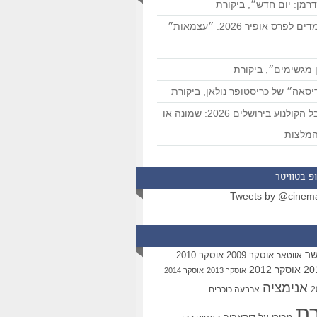
רמן: יום חדש״, ביקורת
המועמדים לפרס אופיר 2026: ״עצמאות״
 מגשימים״, ביקורת
סאה״ של כריסטופר נולאן, ביקורת
פסטיבל הקולנוע בירושלים 2026: שמונה או
מלצות
פ בטוויטר
Tweets by @cinem
שר
אוסקר 2009
אוסקר 2010
אווטאר
אוסקר 2012
אוסקר 2013
אוסקר 2014
אנימציה
ארבעה כוכבים
רת