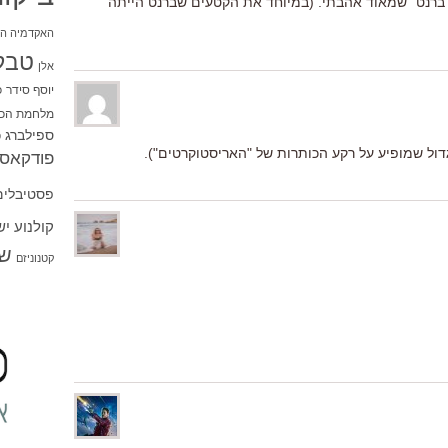
ול ברנט" שמאוד אהבתי. (במיוחד את הקטעים שברנט הייתה
האקדמיה הי
טבל
אלן
יוסף סידר
כ
מלחמת הכו
ספילברג
ס
הגדול שמופיע על רקע הכותרות של "האריסטוקרטים").
פודקאסט
פסטיבלים
קולנוע י
שו
קטנוניזם