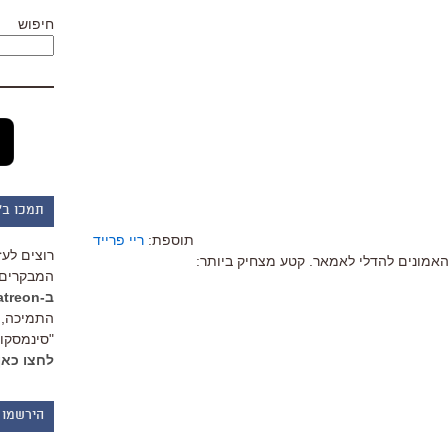
חיפוש
תמכו ב"
תוספת:
ריי פרייד
רוצים לעז
מונים להדלי לאמאר. קטע מצחיק ביותר:
המבקרים 
ב-Patreon
התמיכה, 
"סינמסקופ
לחצו כאן
הירשמו 