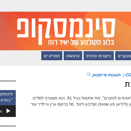
מבקרים
ביקורות סרטים
הרצאות
תסריט.ים
|
תגובות פייסבוק
ת
הארווי קורמן, שגילם את הדלי למאר ב"אוכפים לוהטים", מת אתמול בגיל 81. הוא מצטרף לסלים
״בוסית 
יליאן פון שטופ) וקליבון ליטל. מל ברוקס וג'ין וויילדר עוד
נגן
00
אודיו