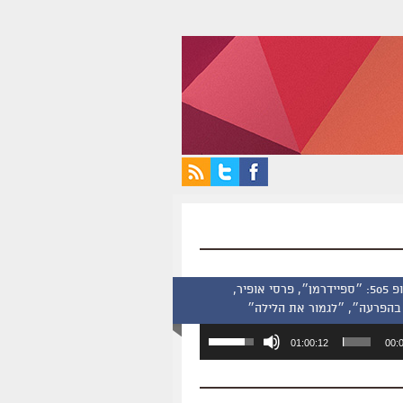
סינמסקופ 505: ״ספיידרמן״, פרסי אופיר,
בהפרעה״, ״לגמור את הלילה״
השתמש
01:00:12
00:
במקש
למעלה/למטה
כדי