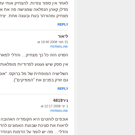
לאחר אין ספור צפיות, להצחיק אותי 
מדלן קאהן הנפלאה שמגישה פה את אחד 
מצחיק ומהורהר בעת ובעונה אחת. יציר
REPLY
ליאור
31 מאי 2008 at 19:40
PERMALINK
הסרט הזה כל כך מצחיק… והדלי למאר…
אין ספק שיש געגוע לפרודיות מופלאות 
השלישיה המופתית של מל ברוקס: "אוכפים
גם זורק בפנים את "המפיקים").
REPLY
ניר4819
1 יוני 2008 at 12:17
PERMALINK
אוכפים לוהטים היא הקומדיה האהובה ע
לראות את סצינת שבועת האמונים להדלי
והדלי… מה יש לומר על הדמות הנהדרת