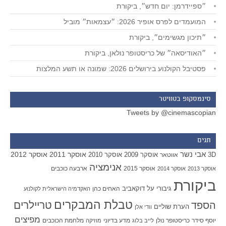
״ספיידרמן: יום חדש״, ביקורת
המועמדים לפרס אופיר 2026: ״עצמאות״ מוביל
״תיכון מגשימים״, ביקורת
״האודיסאה״ של כריסטופר נולאן, ביקורת
פסטיבל הקולנוע בירושלים 2026: שמונה או תשע המלצות
סינמסקופ בטוויטר
Tweets by @cinemascopian
תגים
אבי נשר
אוסקר 2011
אוסקר 2012
אוסקר 2009
אוסקר 2010
3D
אווטאר
אנימציה
אוסקר 2015
ארבעה כוכבים
אוסקר 2013
אוסקר 2014
ביקורת
גיבורי על
דוקאביב
האחים כהן
האקדמיה הישראלית לקולנוע
טבלת המבקרים
טריילרים
הספד
הערת שוליים
וודי אלן
מפיצים
יוסף סידר
כריסטופר נולן
מדע בדיוני
מלחמת הכוכבים
לייב בלוג
מוזיקה