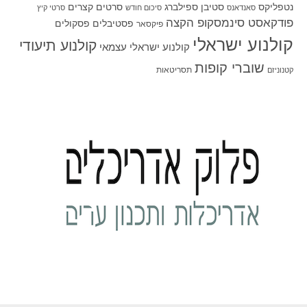
סטיבן ספילברג
סרטים קצרים
נטפליקס
סאנדאנס
סיכום חודש
סרטי קיץ
פודקאסט סינמסקופ הקצה
פסטיבלים
פסקולים
פיקסאר
קולנוע ישראלי
קולנוע תיעודי
קולנוע ישראלי עצמאי
שוברי קופות
תסריטאות
קטנוניזם