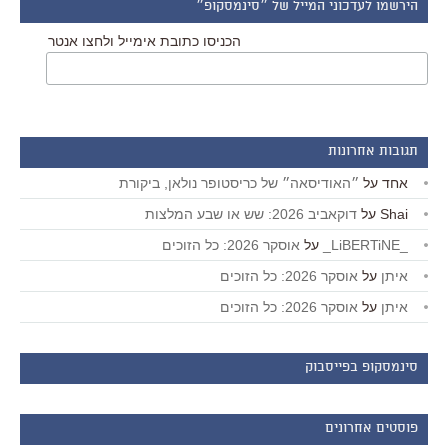
הירשמו לעדכוני המייל של ״סינמסקופ״
הכניסו כתובת אימייל ולחצו אנטר
תגובות אחרונות
אחד
על
״האודיסאה״ של כריסטופר נולאן, ביקורת
Shai
על
דוקאביב 2026: שש או שבע המלצות
_LiBERTiNE_
על
אוסקר 2026: כל הזוכים
איתן
על
אוסקר 2026: כל הזוכים
איתן
על
אוסקר 2026: כל הזוכים
סינמסקופ בפייסבוק
פוסטים אחרונים