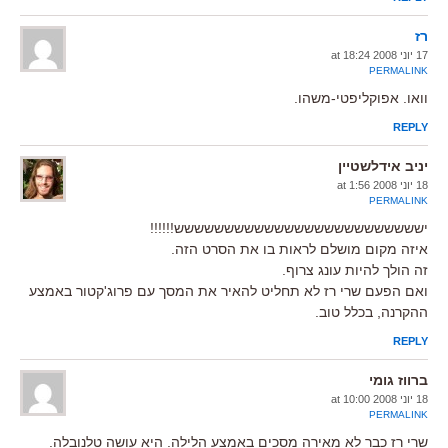
רז
17 יוני 2008 at 18:24
PERMALINK
וואו. אפוקליפטי-משהו.
REPLY
יניב אידלשטיין
18 יוני 2008 at 1:56
PERMALINK
יששששששששששששששששששששששששש!!!!!!
איזה מקום מושלם לראות בו את הסרט הזה.
זה הולך להיות עונג צרוף.
ואם הפעם שרי רז לא תחליט להאיר את המסך עם פרוג'קטור באמצע
ההקרנה, בכלל טוב.
REPLY
ברווז גומי
18 יוני 2008 at 10:00
PERMALINK
שרי רז כבר לא מאירה מסכים באמצע הלילה. היא עושה טלנובלה.