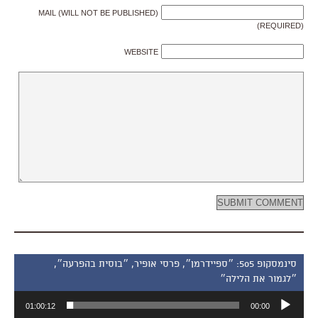
MAIL (WILL NOT BE PUBLISHED)
(REQUIRED)
WEBSITE
סינמסקופ 505: ״ספיידרמן״, פרסי אופיר, ״בוסית בהפרעה״,
״לגמור את הלילה״
נגן
01:00:12
00:00
אודיו