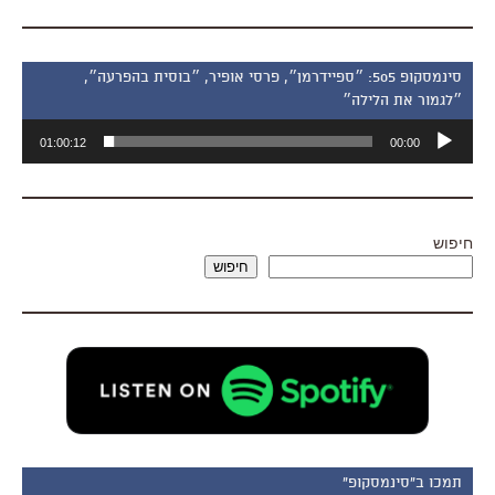
סינמסקופ 505: ״ספיידרמן״, פרסי אופיר, ״בוסית בהפרעה״,
״לגמור את הלילה״
נגן
01:00:12
00:00
אודיו
חיפוש
חיפוש
תמכו ב"סינמסקופ"