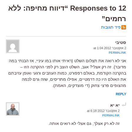
12 Responses to “דיווח מחיפה: ללא
רחמים”
פיד תגובות
סטיבי
2 אוקטובר 2012 at 1:04
PERMALINK
אני לא רואה את תצלום השלט (ראיתי אותו במו עיניי, אז הבנתי במה
מדובר). זה רק אצלי? אגב, השלט הוצב רק לפני ההקרנה הזו –
בהקרנה הקודמת, באולם רפפורט, כמות העוזבים ורגעי ואופן עזיבתם
את האולם היו כה דרמטיים, אפילו מתריסים, שזה גרם לכמה
מהצופים פרצי צחוק (די מוצדקים, האמת).
REPLY
יא יא
2 אוקטובר 2012 at 6:18
PERMALINK
זה לא רק אצלך, גם אצלי לא רואים אותה.