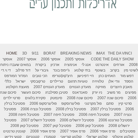
HOME
3D
9/11
BORAT
BREAKING NEWS
IMAX
THE DA VINCI
THE DAILY SHOW
CODE
אוסקר 2005
אוסקר 2006
אוסקר 2007
אוסקר
2008
אורחים
אינטרנט
אנג לי
אנימציה
ארכיון
ביקורת
במאים שעברו ניתוח
לשינוי מין
בקרוב
בשוטף
בתי קולנוע
ג'יימס בונד
גיבורי על
דוד פרלוב
די.וי.די
דפש מוד
האחים כהן
היי דפינישן
היצ'קוק/טריפו
הכי טובים
המדור המודפס
הספד
וודי אלן
טלוויזיה
טעויות תרגום
טריילרים
טרקובסקי
ישראל
כללי
מאבק היוצרים
מוזיקה
מועדון הגנוזים
מועדון הגנוזים 2007
מועצת הקולנוע
מפיצים
מר משיב
ניו יורק
סאנדאנס
סטיבן ספילברג
סיכום העשור
סיכום שנה
2006
סיכום שנה 2007
סיכום שנה 2008
סינמטק
סקירת בלוגים
סרטי ילדים
סרטי קיץ
סתם
פול מקרטני
פוליצרוסקופ
פוליצרסקופ 2006
פסטיבל ברלין
2006
פסטיבל ברלין 2007
פסטיבל ברלין 2008
פסטיבל ונציה 2006
פסטיבל
ונציה 2007
פסטיבל חיפה 2006
פסטיבל חיפה 2007
פסטיבל חיפה 2008
פסטיבל טורונטו 2006
פסטיבל ירושלים 2006
פסטיבל ירושלים 2007
פסטיבל
ירושלים 2008
פסטיבל קאן 2006
פסטיבל קאן 2007
פסטיבל קאן 2008
פסטיבלים
פרס אופיר 2006
פרס אופיר 2007
פרס אופיר 2008
קוונטין טרנטינו
קולנוע איטלקי
קולנוע ישראלי
קולנוע קוריאני
קטמנדו
קטנוניזם
קטעי וידיאו