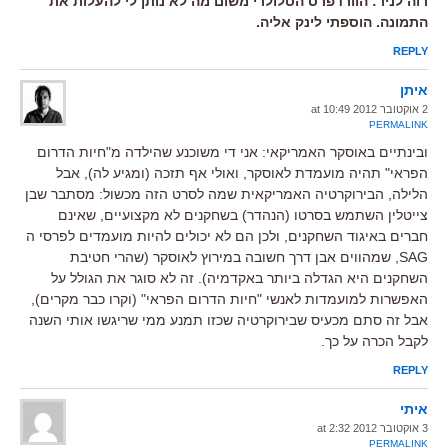
רוה לניר: הוורדפרס הסלולרי משום מה לא נותן לי להעלות את
התמונה. הוספתי לינק אליה.
REPLY
איתן
2 אוקטובר 2012 at 10:49
PERMALINK
ובינתיים באוסקר האמריקאי: אני די משוכנע שהילדה מ"חיות הדרום
הפראי" תהיה מועמדת לאוסקר, ואולי אף תזכה (ומגיע לה), אבל
הלילה, הבירוקרטיה האמריקאית שמה לסרט הזה מכשול: מסתבר שבן
צייטלין השתמש בסרטו (הנהדר) בשחקנים לא מקצועיים, שאינם
חברים באיגוד השחקנים, ולכן הם לא יכולים להיות מועמדים לפרסי ה
SAG, שמהווים אבן דרך חשובה במירוץ לאוסקר (שהרי חטיבת
השחקנים היא הגדלה ביותר באקדמיה). זה לא סוגר את הגולל על
האפשרות למועמדות לאנשי "חיות הדרום הפראי" (וקרו כבר מקרים),
אבל זה סתם מכעיס שבירוקרטיה שכזו תמנע ממי שריגשו אותי השנה
לקבל הכרה על כך.
REPLY
איתי
3 אוקטובר 2012 at 2:32
PERMALINK