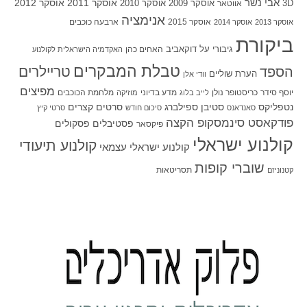
אבי נשר
אוסקר 2011
אוסקר 2012
אוסקר 2009
אוסקר 2010
3D
אווטאר
אנימציה
אוסקר 2015
ארבעה כוכבים
אוסקר 2013
אוסקר 2014
ביקורת
גיבורי על
דוקאביב
האחים כהן
האקדמיה הישראלית לקולנוע
טבלת המבקרים
טריילרים
הספד
הערת שוליים
וודי אלן
מפיצים
יוסף סידר
כריסטופר נולן
מדע בדיוני
מלחמת הכוכבים
לייב בלוג
מוזיקה
סטיבן ספילברג
סרטים קצרים
נטפליקס
סאנדאנס
סיכום חודש
סרטי קיץ
פודקאסט סינמסקופ הקצה
פסטיבלים
פסקולים
פיקסאר
קולנוע ישראלי
קולנוע תיעודי
קולנוע ישראלי עצמאי
שוברי קופות
תסריטאות
קטנוניזם