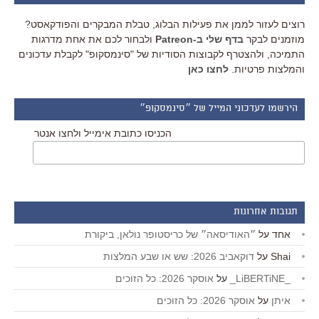
רוצים לעזור לממן את פעילות הבלוג, טבלת המבקרים והפודקאסט?
מוזמנים לבקר
בדף שלי ב-Patreon
ולבחור לכם את אחת מדרגות
התמיכה, ולהצטרף לקבוצות הסודיות של "סינמסקופ" לקבלת עדכונים
והמלצות פרטיות.
לחצו כאן
הירשמו לעדכוני המייל של ״סינמסקופ״
הכניסו כתובת אימייל ולחצו אנטר
תגובות אחרונות
אחד
על
״האודיסאה״ של כריסטופר נולאן, ביקורת
Shai
על
דוקאביב 2026: שש או שבע המלצות
_LiBERTiNE_
על
אוסקר 2026: כל הזוכים
איתן
על
אוסקר 2026: כל הזוכים