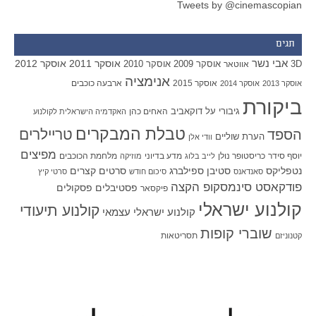
Tweets by @cinemascopian
תגים
אבי נשר
אוסקר 2011
אוסקר 2012
אוסקר 2009
אוסקר 2010
3D
אווטאר
אנימציה
אוסקר 2015
ארבעה כוכבים
אוסקר 2013
אוסקר 2014
ביקורת
גיבורי על
דוקאביב
האחים כהן
האקדמיה הישראלית לקולנוע
טבלת המבקרים
טריילרים
הספד
הערת שוליים
וודי אלן
מפיצים
יוסף סידר
כריסטופר נולן
מדע בדיוני
מלחמת הכוכבים
לייב בלוג
מוזיקה
סטיבן ספילברג
סרטים קצרים
נטפליקס
סאנדאנס
סיכום חודש
סרטי קיץ
פודקאסט סינמסקופ הקצה
פסטיבלים
פסקולים
פיקסאר
קולנוע ישראלי
קולנוע תיעודי
קולנוע ישראלי עצמאי
שוברי קופות
תסריטאות
קטנוניזם