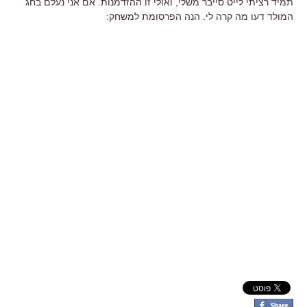
תמיד רציתי לייט סייבר משלי, ואולי זו ההזדמנות. אם אני נעלם בחג
המולד דעו מה קרה לי. הנה הפרסומת למשחק: