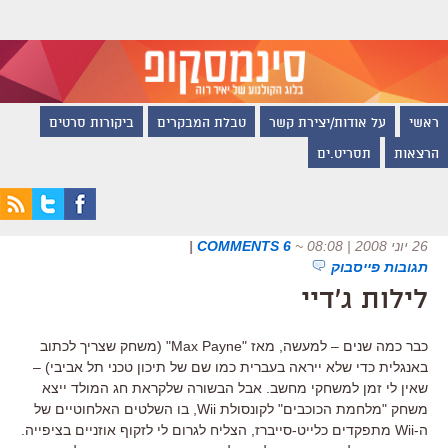
ראשי
על אודות/יצירת קשר
טבלת המבקרים
ביקורות סרטים
הרצאות
תסריט.ים
26 יוני 2008 | 08:08
~
6 COMMENTS
|
תגובות פייסבוק
לילות ג'דיי
כבר כמה שנים – למעשה, מאז "Max Payne" (משחק שצריך לכתוב
באנגלית כדי שלא ייראה בעברית כמו שם של תיכון טכני תל אביבי) –
שאין לי זמן למשחקי מחשב. אבל הבשורה שלקראת חג המולד ייצא
משחק "מלחמת הכוכבים" לקונסולת Wii, בו השלטים האלחוטיים של
ה-Wii מתפקדים כלייט-סייברז, הצליח לגרום לי לזקוף אוזניים בציפייה.