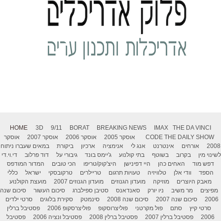
HOME
3D
9/11
BORAT
BREAKING NEWS
IMAX
THE DA VINCI
THE DAILY SHOW
CODE
אוסקר 2005
אוסקר 2006
אוסקר 2007
אוסקר
2008
אורחים
אינטרנט
אנג לי
אנימציה
ארכיון
ביקורת
במאים שעברו ניתוח
לשינוי מין
בקרוב
בשוטף
בתי קולנוע
ג'יימס בונד
גיבורי על
דוד פרלוב
די.וי.די
דפש מוד
האחים כהן
היי דפינישן
היצ'קוק/טריפו
הכי טובים
המדור המודפס
הספד
וודי אלן
טלוויזיה
טעויות תרגום
טריילרים
טרקובסקי
ישראל
כללי
מאבק היוצרים
מוזיקה
מועדון הגנוזים
מועדון הגנוזים 2007
מועצת הקולנוע
מפיצים
מר משיב
ניו יורק
סאנדאנס
סטיבן ספילברג
סיכום העשור
סיכום שנה
2006
סיכום שנה 2007
סיכום שנה 2008
סינמטק
סקירת בלוגים
סרטי ילדים
סרטי קיץ
סתם
פול מקרטני
פוליצרוסקופ
פוליצרסקופ 2006
פסטיבל ברלין
2006
פסטיבל ברלין 2007
פסטיבל ברלין 2008
פסטיבל ונציה 2006
פסטיבל