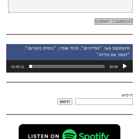
סינמסקופ 505: ״ספיידרמן״, פרסי אופיר, ״בוסית בהפרעה״,
״לגמור את הלילה״
נגן
01:00:12
00:00
אודיו
חיפוש
חיפוש