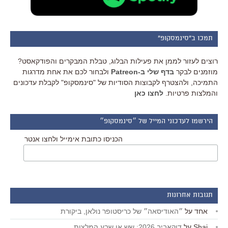
תמכו ב"סינמסקופ"
רוצים לעזור לממן את פעילות הבלוג, טבלת המבקרים והפודקאסט?
מוזמנים לבקר
בדף שלי ב-Patreon
ולבחור לכם את אחת מדרגות
התמיכה, ולהצטרף לקבוצות הסודיות של "סינמסקופ" לקבלת עדכונים
והמלצות פרטיות.
לחצו כאן
הירשמו לעדכוני המייל של ״סינמסקופ״
הכניסו כתובת אימייל ולחצו אנטר
תגובות אחרונות
אחד
על
״האודיסאה״ של כריסטופר נולאן, ביקורת
Shai
על
דוקאביב 2026: שש או שבע המלצות