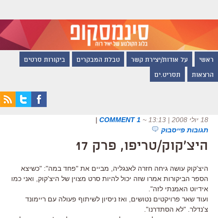
ראשי
על אודות/יצירת קשר
טבלת המבקרים
ביקורות סרטים
הרצאות
תסריט.ים
18 יולי 2008 | 13:13
~
1 COMMENT
|
תגובות פייסבוק
היצ'קוק/טריפו, פרק 17
היצ'קוק עושה גיחה חזרה לאנגליה, מביים את "פחד במה": "כשיצא
הספר הביקורות אמרו שזה יכול להיות סרט מצוין של היצ'קוק, ואני כמו
אידיוט האמנתי לזה".
ועוד שאר פרויקטים נטושים, ואז ניסיון לשיתוף פעולה עם ריימונד
צ'נדלר. "לא הסתדרנו".