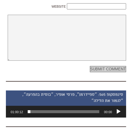
WEBSITE
סינמסקופ 505: ״ספיידרמן״, פרסי אופיר, ״בוסית בהפרעה״,
״לגמור את הלילה״
נגן
01:00:12
00:00
אודיו