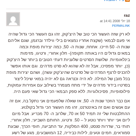
raz
18 יולי 2008 at 14:41
PERMALINK
לא רק שזה העשור הכי טוב של היצ'קוק, זהו גם העשור הכי גדול שהיה
אי פעם לבמאי (שקצת אחריו נמצאים בילי ווילדר וברגמן, שגם אליהם
שנות ה- 50 חייכו. אחחח, שנות ה- 50, כמה יצירות מופת וכמה
במאים גדולים היו באותה תקופה)- חלון אחורי, ורטיגו, מזימות
בינלאומיות. שלושת הסרטים שלעניות דעתי הטובים ביותר של היצ'קוק
(כן, יותר מפסיכו, אבל זה לא שהוא לא סרט מדהים. וגם אותו אפשר
להכניס לרצף המדהים של סרטים שהיצ'קוק עשה), ושהם יצירות מופת
בכל מובן של המילה. לא היה וכנראה גם לא יהיה במאי שיכל ליצור
בסרטיו בידור מדהים על ידי מתח מצמרר בשילוב עם אמירות עמוקות,
פילוסופיות, פסיכולוגיות. ללא ספק הבמאי הכי גדול שאי פעם היה.
אם כבר הוזכר שנות ה- 50, אז שאלה שלפעמים אני נתקל בה, אם זה
עם אנשים ואם זה באינטרנט, זהו מה העשור הכי גדול בקולנוע.
ההתלבטות שלי זה תמיד 50 או 70, שלרוב ה- 70 מכריע. אבל מיום
ליום אני יותר ויותר נוטע ל – 50. ורטיגו, החותם השביעי, חלון אחורי,
תותי בר, שדרות סנסט, 400 המלקות, עד התביעה, חופי הכרך, שבעת
סמוראים, חמים וטעים, לילות כביריה, 12 המושבעים, מגע של רשע