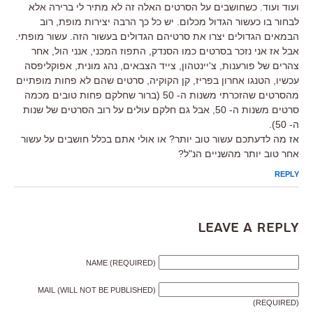
ועוד ועוד. כשחושבים על הסרטים האלה זה לא מתיר לי ברירה אלא
לבחור בו כעשור הגדול מכלום. יש כל כך הרבה יצירות מופת, רוב
הבמאים הגדולים יצרו את סרטיהם הגדולים בעשור הזה. עשור מופתי.
אבל אז אני נזכר בסרטים כמו הסנדק, התפוז המכני, אנני הול, אחר
צהרים של פורענות, צ'יינטהון, צייד הצבאים, נהג מונית, אפוקליפסה
עכשיו, הטנגו אחרון בפריז, קן הקוקיה, סרטים שהם לא פחות מופתיים
מהסרטים שהזכרתי משנות ה- 50 (ברור שחלקם פחות טובים מכמה
סרטים משנות ה- 50, אבל גם חלקם עולים על רוב הסרטים של שנות
ה- 50).
אז מה לדעתכם עשור טוב יותר? או אולי אתם בכלל חושבים על עשור
אחר טוב יותר מהשניים הנ"ל?
REPLY
Leave a Reply
NAME (REQUIRED)
MAIL (WILL NOT BE PUBLISHED)
(REQUIRED)