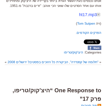
אנחנו נכנסים כעת לעשור הגדול ביותר בקריירה של היצ'קוק ומתחילים
אותו עם אחד הסרטים שלו שאני הכי אוהב: "זרים ברכבת" מ-1951.
ht17.mp3
(ויה
Tom Sutpen
)
הפרקים הקודמים
.
Categories:
היצ'קוק/טריפו
«
"חלומה של קסנדרה", הביקורת
כל הזוכים בפסטיבל ירושלים 2008
»
One Response to “היצ'קוק/טריפו,
פרק 17”
פיד תגובות