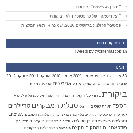
״תיכון מגשימים״, ביקורת
״האודיסאה״ של כריסטופר נולאן, ביקורת
פסטיבל הקולנוע בירושלים 2026: שמונה או תשע המלצות
סינמסקופ בטוויטר
Tweets by @cinemascopian
תגים
אבי נשר
אוסקר 2011
אוסקר 2012
אוסקר 2009
אוסקר 2010
3D
אווטאר
אנימציה
אוסקר 2015
ארבעה כוכבים
אוסקר 2013
אוסקר 2014
ביקורת
גיבורי על
דוקאביב
האחים כהן
האקדמיה הישראלית לקולנוע
טבלת המבקרים
טריילרים
הספד
הערת שוליים
וודי אלן
מפיצים
יוסף סידר
כריסטופר נולן
מדע בדיוני
מלחמת הכוכבים
לייב בלוג
מוזיקה
סטיבן ספילברג
סרטים קצרים
נטפליקס
סאנדאנס
סיכום חודש
סרטי קיץ
פודקאסט סינמסקופ הקצה
פסטיבלים
פסקולים
פיקסאר