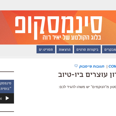
מבקרים
ביקורות סרטים
הרצאות
תסריט.ים
|
תגובות פייסבוק
ן עוצרים ביו-טיוב
טון מ"הנוקמים" יש משהו להגיד לכם:
״בוסית 
נגן
00
אודיו