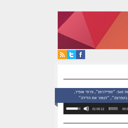
סינמסקופ 505: ״ספיידרמן״, פרסי אופיר,
בהפרעה״, ״לגמור את הלילה״
השתמש
01:00:12
00:
במקש
למעלה/למטה
כדי