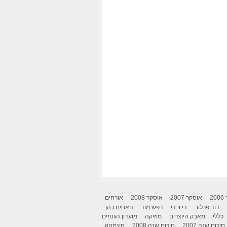
2
אוסקר 2007
אוסקר 2008
אורחים
דוד פרלוב
די.וי.די
דפש מוד
האחים כהן
כללי
מאבק היוצרים
מוזיקה
מועדון הגנוזים
סיכום שנה 2007
סיכום שנה 2008
סינמטק