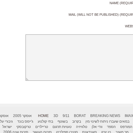
NAME (REQUI
MAIL (WILL NOT BE PUBLISHED) (REQUI
WEB
IMA
BREAKING NEWS
BORAT
9/11
3D
HOME
אוסקר 2005
אוסקר 006
במאים שעברו ניתוח לשינוי מין
בקרוב
בשוטף
בתי קולנוע
ג'יימס בונד
גיבורי על
המודפס
הספד
וודי אלן
טלוויזיה
טעויות תרגום
טריילרים
טרקובסקי
ישראל
מר משיב
ניו יורק
סאנדאנס
סטיבן ספילברג
סיכום העשור
סיכום שנה 2006