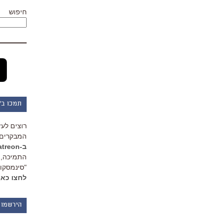
חיפוש
תמכו ב"
רוצים לעז
המבקרים 
ב-Patreon
התמיכה, 
"סינמסקופ
לחצו כאן
הירשמו 