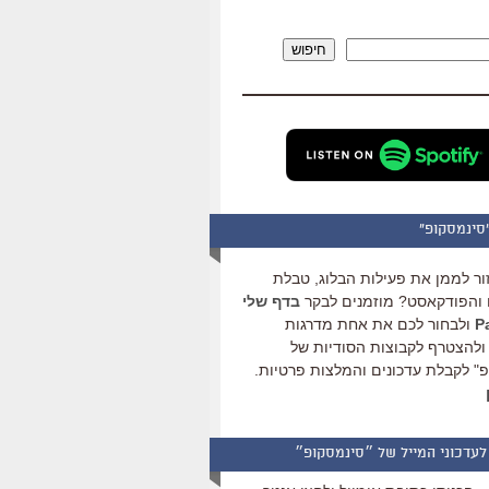
להגביר
או
חיפוש
להנמיך
עוצמת
שמע.
סינמסקופ"
ור לממן את פעילות הבלוג, טבלת
והפודקאסט? מוזמנים לבקר
בדף שלי
ולבחור לכם את אחת מדרגות
ולהצטרף לקבוצות הסודיות של
" לקבלת עדכונים והמלצות פרטיות.
לעדכוני המייל של ״סינמסקופ״