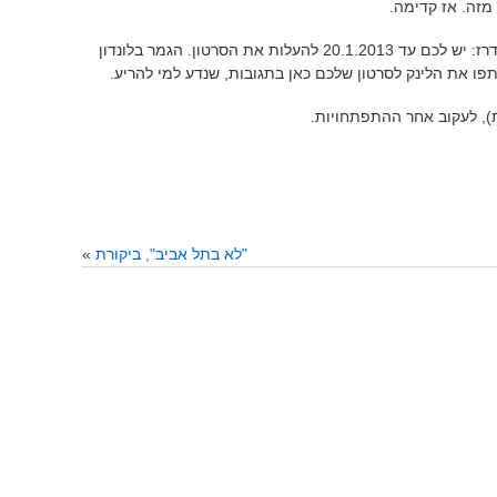
 מזה. אז קדימה.
הדדליין כבר נראה באופק, אז כדאי להזדרז: יש לכם עד 20.1.2013 להעלות את הסרטון. הגמר בלונדון
 את הלינק לסרטון שלכם כאן בתגובות, שנדע למי להריע.
), לעקוב אחר ההתפתחויות.
"לא בתל אביב", ביקורת
»