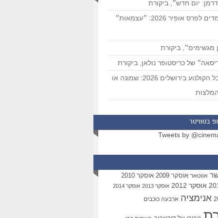
רמן: יום חדש״, ביקורת
המועמדים לפרס אופיר 2026: ״עצמאות״
 מגשימים״, ביקורת
סאה״ של כריסטופר נולאן, ביקורת
פסטיבל הקולנוע בירושלים 2026: שמונה או
מלצות
פ בטוויטר
Tweets by @cinem
שר
אוסקר 2009
אוסקר 2010
אווטאר
אוסקר 2012
אוסקר 2013
אוסקר 2014
אנימציה
ארבעה כוכבים
רת