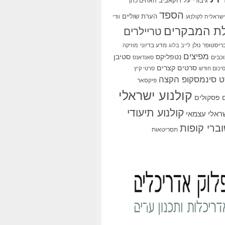
גיבורי על
דוקאביב
האחים כהן
הספד
הערת שוליים
שראלית לקולנוע
וודי
ת המבקרים
טריילרים
ריסטופר נולן
מדע בדיוני
לייב בלוג
מוזיקה
מפיצים
סטיבן
נטפליקס
כבים
סאנדאנס
סרטים קצרים
יכום חודש
סרטי קיץ
 סינמסקופ הקצה
פיקסאר
קולנוע ישראלי
פסקולים
קולנוע תיעודי
שראלי עצמאי
ברי קופות
תסריטאות