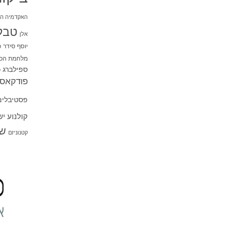
האקדמיה הי
טבל
אלן
יוסף סידר
כ
מלחמת הכו
ספילברג
ס
פודקאסט
פסטיבלים
קולנוע י
שו
קטנוניזם