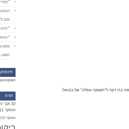
״ספייד
מוביל
״תיכון
״האודי
תשע ה
סינמסקו
ascopian
רסה בת דקה ל"תשוקה אפלה" של בונואל:
תגים
אבי נ
3D
אוסקר 2011
אוסקר 2015
ביקו