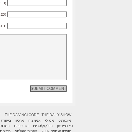
RED)
RED)
SITE
X
THE DA VINCI CODE
THE DAILY SHOW
אינטרנט
אנג לי
אנימציה
ארכיון
ביקורת
היי דפינישן
היצ'קוק/טריפו
הכי טובים
המדור 
מועדון הגנוזים 2007
מועצת הקולנוע
מפיצים