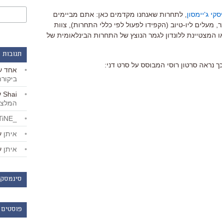
יסקי ג'יימסון
, לתחרות שאנחנו מקדמים כאן: אתם מביימים
מעלים ליו-טיוב (הקפידו לפעול לפי כללי התחרות), צוות
 המצטיינת ללונדון לגמר הנוצץ של התחרות הבינלאומית של
תגובות 
 נראה סרטון רוסי המבוסס על סרט דני:
אחד
ע
ביקור
Shai
ע
המלצו
_LiBERTiNE_
איתן
ע
איתן
ע
סינמסקו
פוסטים 