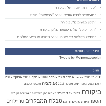
פוסטים אחרונים
״ספיידרמן: יום חדש״, ביקורת
המועמדים לפרס אופיר 2026: ״עצמאות״ מוביל
״תיכון מגשימים״, ביקורת
״האודיסאה״ של כריסטופר נולאן, ביקורת
פסטיבל הקולנוע בירושלים 2026: שמונה או תשע המלצות
סינמסקופ בטוויטר
Tweets by @cinemascopian
תגים
אבי נשר
אוסקר 2011
אוסקר 2012
אוסקר 2009
אוסקר 2010
3D
אווטאר
אנימציה
אוסקר 2015
ארבעה כוכבים
אוסקר 2013
אוסקר 2014
ביקורת
גיבורי על
דוקאביב
האחים כהן
האקדמיה הישראלית לקולנוע
טבלת המבקרים
טריילרים
הספד
הערת שוליים
וודי אלן