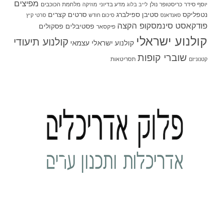
מפיצים
יוסף סידר
כריסטופר נולן
מדע בדיוני
מלחמת הכוכבים
לייב בלוג
מוזיקה
סטיבן ספילברג
סרטים קצרים
נטפליקס
סאנדאנס
סיכום חודש
סרטי קיץ
פודקאסט סינמסקופ הקצה
פסטיבלים
פסקולים
פיקסאר
קולנוע ישראלי
קולנוע תיעודי
קולנוע ישראלי עצמאי
שוברי קופות
תסריטאות
קטנוניזם