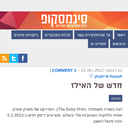
ראשי
על אודות/יצירת קשר
טבלת המבקרים
ביקורות סרטים
הרצאות
תסריט.ים
12 דצמבר 2012 | 15:39
~
1 COMMENT
|
תגובות פייסבוק
חדש של האילז
מוזיקה
הנה בשורה משמחת: האילז (The Eels), הפרויקט של מארק אוורט,
ואחת הלהקות האהובות עליי בעולם, מוציאים דיסק חדש ב-5.2.2013.
והנה סינגל ראשון: