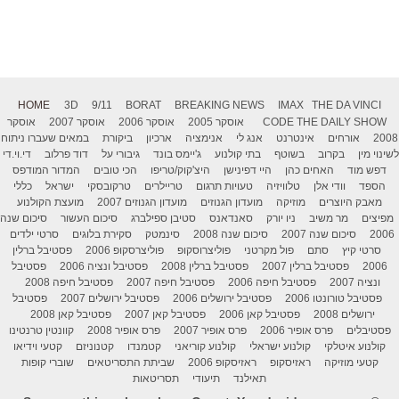
HOME
3D
9/11
BORAT
BREAKING NEWS
IMAX
THE DA VINCI
THE DAILY SHOW
CODE
אוסקר 2005
אוסקר 2006
אוסקר 2007
אוסקר
2008
אורחים
אינטרנט
אנג לי
אנימציה
ארכיון
ביקורת
במאים שעברו ניתוח
לשינוי מין
בקרוב
בשוטף
בתי קולנוע
ג'יימס בונד
גיבורי על
דוד פרלוב
די.וי.די
דפש מוד
האחים כהן
היי דפינישן
היצ'קוק/טריפו
הכי טובים
המדור המודפס
הספד
וודי אלן
טלוויזיה
טעויות תרגום
טריילרים
טרקובסקי
ישראל
כללי
מאבק היוצרים
מוזיקה
מועדון הגנוזים
מועדון הגנוזים 2007
מועצת הקולנוע
מפיצים
מר משיב
ניו יורק
סאנדאנס
סטיבן ספילברג
סיכום העשור
סיכום שנה
2006
סיכום שנה 2007
סיכום שנה 2008
סינמטק
סקירת בלוגים
סרטי ילדים
סרטי קיץ
סתם
פול מקרטני
פוליצרוסקופ
פוליצרסקופ 2006
פסטיבל ברלין
2006
פסטיבל ברלין 2007
פסטיבל ברלין 2008
פסטיבל ונציה 2006
פסטיבל
ונציה 2007
פסטיבל חיפה 2006
פסטיבל חיפה 2007
פסטיבל חיפה 2008
פסטיבל טורונטו 2006
פסטיבל ירושלים 2006
פסטיבל ירושלים 2007
פסטיבל
ירושלים 2008
פסטיבל קאן 2006
פסטיבל קאן 2007
פסטיבל קאן 2008
פסטיבלים
פרס אופיר 2006
פרס אופיר 2007
פרס אופיר 2008
קוונטין טרנטינו
קולנוע איטלקי
קולנוע ישראלי
קולנוע קוריאני
קטמנדו
קטנוניזם
קטעי וידיאו
קטעי מוזיקה
ראזיסקופ
ראזיסקופ 2006
שביתת התסריטאים
שוברי קופות
תאילנד
תיעודי
תסריטאות