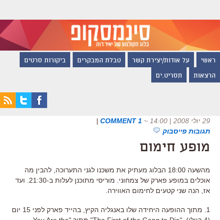
ראשי
על אודות/יצירת קשר
טבלת המבקרים
ביקורות סרטים
הרצאות
תסריט.ים
29 יולי 2008 | 14:00
~
1 COMMENT
|
תגובות פייסבוק
מופע חימום
מהשעה 18:00 הבלוג מעתיק את משכנו לגני התערוכה, להבין מה
אוכלים במופע פארק של צמחוני. מוריסי מתוכנן לעלות ב-21:30. ועד
אז, הנה שני קטעים לחימום האווירה.
1. מתוך ההופעה היחידה שלו באנגליה הקיץ, בהייד פארק לפני 15 יום
(4 ביולי), "The First of the Gang to Die" מתוך "You Are the