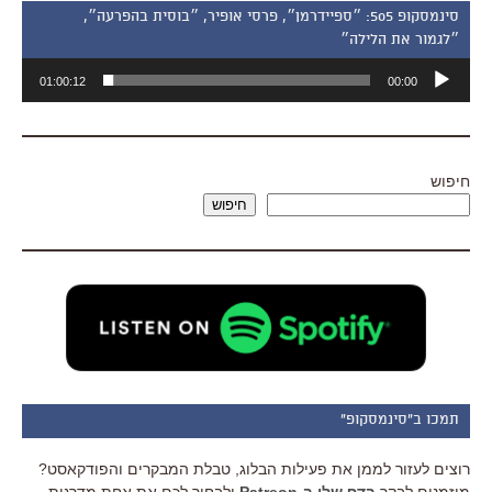
סינמסקופ 505: ״ספיידרמן״, פרסי אופיר, ״בוסית בהפרעה״,
״לגמור את הלילה״
נגן
01:00:12
00:00
אודיו
חיפוש
חיפוש
תמכו ב"סינמסקופ"
רוצים לעזור לממן את פעילות הבלוג, טבלת המבקרים והפודקאסט?