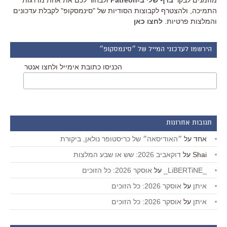
מוזמנים לבקר
בדף שלי ב-Patreon
ולבחור לכם את אחת מדרגות
התמיכה, ולהצטרף לקבוצות הסודיות של "סינמסקופ" לקבלת עדכונים
והמלצות פרטיות.
לחצו כאן
הירשמו לעדכוני המייל של ״סינמסקופ״
הכניסו כתובת אימייל ולחצו אנטר
תגובות אחרונות
אחד
על
״האודיסאה״ של כריסטופר נולאן, ביקורת
Shai
על
דוקאביב 2026: שש או שבע המלצות
_LiBERTiNE_
על
אוסקר 2026: כל הזוכים
איתן
על
אוסקר 2026: כל הזוכים
איתן
על
אוסקר 2026: כל הזוכים