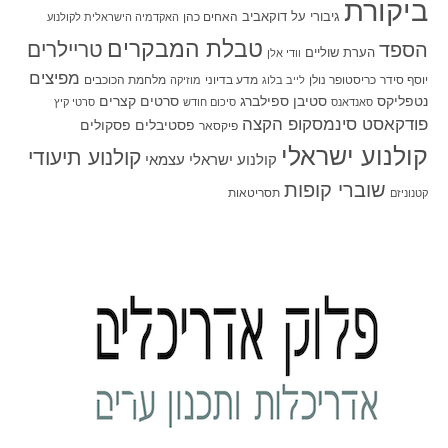
ביקורת
גיבורי על
דוקאביב
האחים כהן
האקדמיה הישראלית לקולנוע
טבלת המבקרים
טריילרים
הספד
הערת שוליים
וודי אלן
מפיצים
יוסף סידר
כריסטופר נולן
מדע בדיוני
מלחמת הכוכבים
לייב בלוג
מוזיקה
סטיבן ספילברג
סרטים קצרים
נטפליקס
סאנדאנס
סיכום חודש
סרטי קיץ
פודקאסט סינמסקופ הקצה
פסטיבלים
פסקולים
פיקסאר
קולנוע ישראלי
קולנוע תיעודי
קולנוע ישראלי עצמאי
שוברי קופות
תסריטאות
קטנוניזם