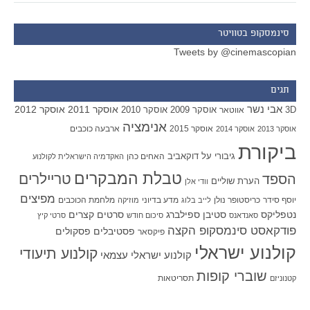
סינמסקופ בטוויטר
Tweets by @cinemascopian
תגים
אבי נשר
אוסקר 2011
אוסקר 2012
אוסקר 2009
אוסקר 2010
3D
אווטאר
אנימציה
אוסקר 2015
ארבעה כוכבים
אוסקר 2013
אוסקר 2014
ביקורת
גיבורי על
דוקאביב
האחים כהן
האקדמיה הישראלית לקולנוע
טבלת המבקרים
טריילרים
הספד
הערת שוליים
וודי אלן
מפיצים
יוסף סידר
כריסטופר נולן
מדע בדיוני
מלחמת הכוכבים
לייב בלוג
מוזיקה
סטיבן ספילברג
סרטים קצרים
נטפליקס
סאנדאנס
סיכום חודש
סרטי קיץ
פודקאסט סינמסקופ הקצה
פסטיבלים
פסקולים
פיקסאר
קולנוע ישראלי
קולנוע תיעודי
קולנוע ישראלי עצמאי
שוברי קופות
תסריטאות
קטנוניזם