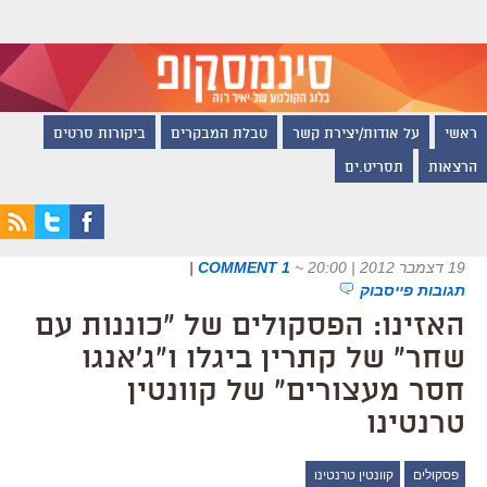
ראשי
על אודות/יצירת קשר
טבלת המבקרים
ביקורות סרטים
הרצאות
תסריט.ים
19 דצמבר 2012 | 20:00
~
1 COMMENT
|
תגובות פייסבוק
האזינו: הפסקולים של "כוננות עם
שחר" של קתרין ביגלו ו"ג'אנגו
חסר מעצורים" של קוונטין
טרנטינו
פסקולים
קוונטין טרנטינו