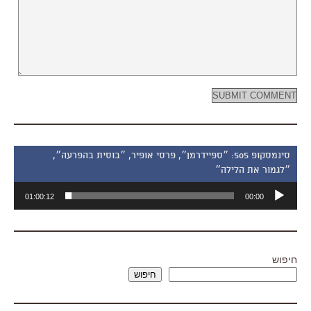
סינמסקופ 505: ״ספיידרמן״, פרסי אופיר, ״בוסית בהפרעה״,
״לגמור את הלילה״
נגן
01:00:12
00:00
אודיו
חיפוש
חיפוש