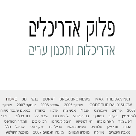
HOME
3D
9/11
BORAT
BREAKING NEWS
IMAX
THE DA VINCI
THE DAILY SHOW
CODE
אוסקר 2005
אוסקר 2006
אוסקר 2007
אוסקר
2008
אורחים
אינטרנט
אנג לי
אנימציה
ארכיון
ביקורת
במאים שעברו ניתוח
לשינוי מין
בקרוב
בשוטף
בתי קולנוע
ג'יימס בונד
גיבורי על
דוד פרלוב
די.וי.די
דפש מוד
האחים כהן
היי דפינישן
היצ'קוק/טריפו
הכי טובים
המדור המודפס
הספד
וודי אלן
טלוויזיה
טעויות תרגום
טריילרים
טרקובסקי
ישראל
כללי
מאבק היוצרים
מוזיקה
מועדון הגנוזים
מועדון הגנוזים 2007
מועצת הקולנוע