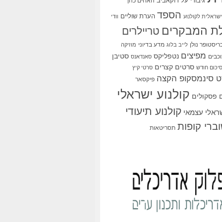
גיבורי על
דוקאביב
האחים כהן
הספד
הערת שוליים
שראלית לקולנוע
וודי
ת המבקרים
טריילרים
ריסטופר נולן
מדע בדיוני
לייב בלוג
מוזיקה
מפיצים
סטיבן
נטפליקס
כבים
סאנדאנס
סרטים קצרים
יכום חודש
סרטי קיץ
 סינמסקופ הקצה
פיקסאר
קולנוע ישראלי
פסקולים
קולנוע תיעודי
שראלי עצמאי
ברי קופות
תסריטאות