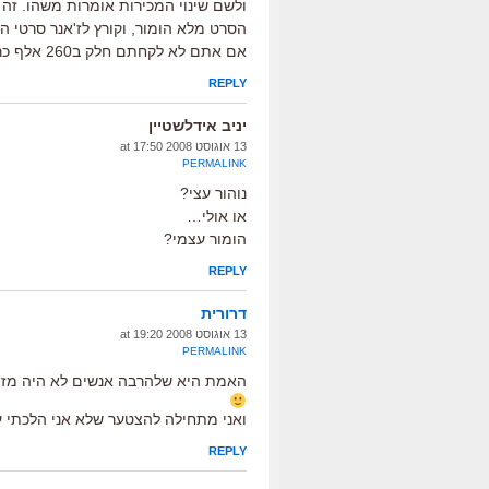
ולשם שינוי המכירות אומרות משהו. זה
הסרט מלא הומור, וקורץ לז'אנר סרטי ה
אם אתם לא לקחתם חלק ב260 אלף כרטיסים שנמכרו, אל תפספסו!
REPLY
יניב אידלשטיין
13 אוגוסט 2008 at 17:50
PERMALINK
נוהור עצי?
או אולי…
הומור עצמי?
REPLY
דרורית
13 אוגוסט 2008 at 19:20
PERMALINK
האמת היא שלהרבה אנשים לא היה מזיק ק
ואני מתחילה להצטער שלא אני הלכתי עם
REPLY