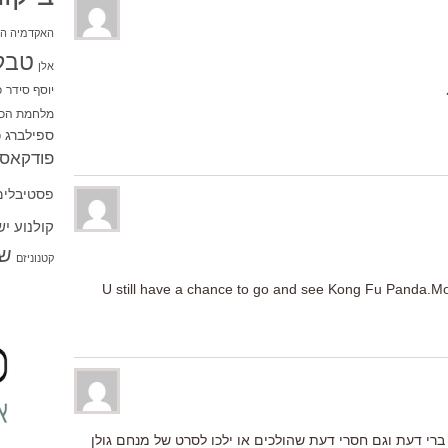
האקדמיה הי
טבל
אלן
יוסף סידר
כ
מלחמת הכו
ספילברג
ס
פודקאסט
פסטיבלים
קולנוע י
שו
קטנוניזם
U still have a chance to go and see Kong Fu Panda.Most
רי דעת וגם חסרי דעת שהולכים או ילכו לסרט של מנחם גולן