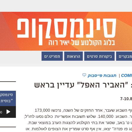
מבקרים
ביקורות סרטים
הרצאות
תסריט.ים
|
תגובות פייסבוק
 "האביר האפל" עדיין בראש
״בוסית 
נגן
לאן נעלמו בבת אחת 33 אלף איש? בסוף השבוע שעבר, אחד החזקים של השנה, נרכשו 173,000
00
אודיו
כרטיסים לעשרת הסרטים הנצפים ביותר. השבוע: 140,000. שלוש תשובות אפשריות: כולם נסעו לחו"ל;
 ט' באב, שסגר את בתי הקולנוע להצגות הערב במוצאי שבת.
ג פו פנדה" יצאו, אין אף סרט שמריץ את הצופים לאולמות. או