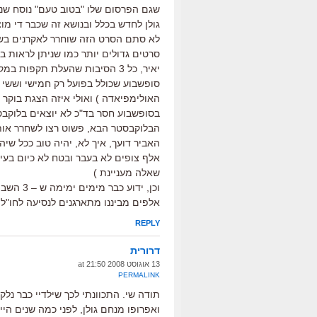
שגם הפרסום שלו "בטוב טעם" נוסח שנו
גולן לחדש בכלל ובנושא זה שכבר די מו
לא סתם הסרט הזה שוחרר לאקרנים בשב
סרטים גדולים יותר כמו שניתן לראות ב
יאיר, כל 3 הסיבות שהעלת תקפות במקרה זה,
האולימפיאדה ) ואולי איזה הצגת בוקר
הבלוקבסטר הבא, פשוט רצו לשחרר אות
אלף צופים לא בעבר ובטח לא כיום בעיד
שאלה מעניינת )
וכן, ידו
אלפים מביננו מתארגנים לנסיעה לחו"ל,
REPLY
דרורית
13 אוגוסט 2008 at 21:50
PERMALINK
תודה שי. התכוונתי לכך שילדיי כבר נלקח
ואפרופו מנחם גולן, לפני כמה שנים הי