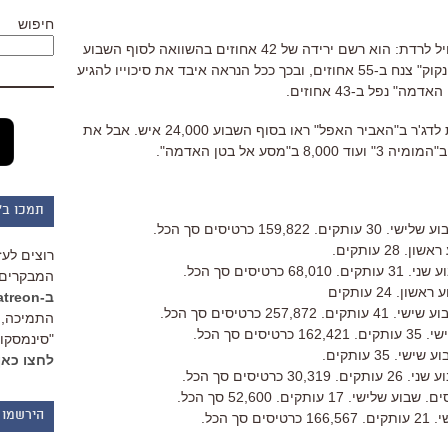
חיפוש
ו"האביר האפל", עדיין בראש, אבל מתחיל לרדת: הוא רשם ירידה של 42 אחוזים בהשוואה לסוף השבוע
שעבר. אבל זו לא הירידה הכי גדולה: "הנקוק" צנח ב-55 אחוזים, ובכך ככל הנראה איבד את סיכוייו להגיע
ומי כוכב השבוע? ברנדן פרייזר. את הית לדג'ר ב"האביר האפל" ראו בסוף השבוע 24,000 איש. אבל את
תמכו ב"
רוצים לעז
המבקרים 
ב-Patreon
התמיכה, 
"סינמסקופ
לחצו כאן
הירשמו 