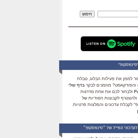
להגביר
או
חיפוש
להנמיך
עוצמת
שמע.
סינמסקופ"
ור לממן את פעילות הבלוג, טבלת
והפודקאסט? מוזמנים לבקר
בדף שלי
ולבחור לכם את אחת מדרגות
ולהצטרף לקבוצות הסודיות של
" לקבלת עדכונים והמלצות פרטיות.
לעדכוני המייל של ״סינמסקופ״