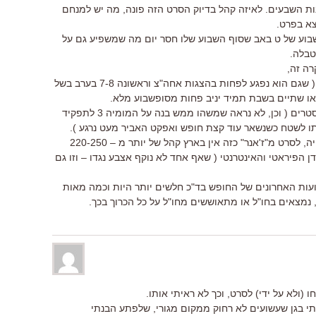
ת השבעים. לאיזה קהל בדיוק הסרט הזה פונה, מה יש למנחם
צא בפרט.
וע של ט באב שסוף השבוע שלו חסר יום מה שמשפיע גם על
טבלה.
סופשבוע שכולל בפועל רק חמישי וששי ( שגם הוא נפגע לפחות בהצגות אחה"צ וראשונה 7-8 בערב בשל
 או שתיים בשבת תמיד יניב פחות מסופשבוע מלא.
בסופשבוע חסר בד"כ לא יוצאים בלוקבסטרים ( וכן, לא נראה שמשהו ממש בנה על המומיה 3 לתפקיד
ו לשטח כשנשאר עוד קצת חופש ואפקט האביר מעט נרגע ).
האביר דועך, איך לא, יהיה טוב ככל שיהיה, לסרט מ"ז'אנר" כזה אין בארץ קהל של יותר מ – 220-250
ן הפיראטי והאינטרנטי ( שאף אחד לא נוקף אצבע נגדו – וזו גם
ע כבר מימים ימימה ש – 3 השבועות האחרונים של החופש בד"כ חלשים יותר היות וכמה מאות
 נמצאים בחו"ל או מתאוששים מחו"ל על כל הכרוך בכך.
ו (ולא על ידי) לסרט, וכך לא ראיתי אותו.
יתי בגן שעשועים לא רחוק ממקום מגורי, שלפתע הבנתי