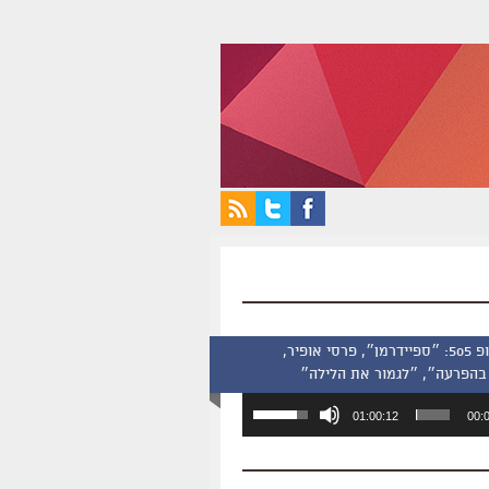
סינמסקופ 505: ״ספיידרמן״, פרסי אופיר,
בהפרעה״, ״לגמור את הלילה״
השתמש
01:00:12
00:
במקש
למעלה/למטה
כדי