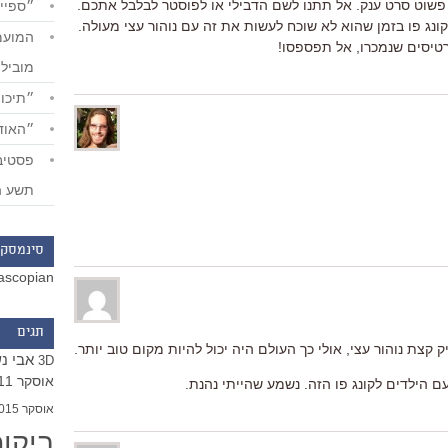
 פשוט סרט ענק. אל תתנו לשם הדבילי או לפוסטר לבלבל אתכם.
״ספייד
קונג פו בזמן שהוא לא שוכח לעשות את זה עם נוהור עצי מעולה.
מוביל
״תיכון
״האודי
תשע ה
סינמסקו
ascopian
תגים
צת נוהור עצי, אולי כך העולם היה יכול להיות מקום טוב יותר.
אבי נ
3D
אוסקר 2011
 הילדים לקונג פו הזה. נשמע שהייתי נהנת.
אוסקר 2015
ביקו