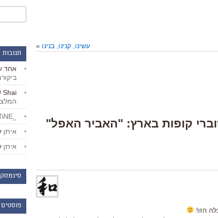
עשינו, קנינו, בנינו
»
תגובות 
אחד
ע
ביקור
Shai
ע
המלצו
_LiBERTiNE_
Responses  “שוברי קופות בארץ: "האביר האפל"
איתן
ע
איתן
ע
סינמסקו
פוסטים 
לה הזו!