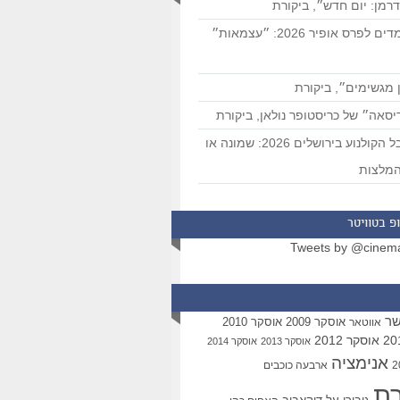
רמן: יום חדש״, ביקורת
המועמדים לפרס אופיר 2026: ״עצמאות״
 מגשימים״, ביקורת
סאה״ של כריסטופר נולאן, ביקורת
פסטיבל הקולנוע בירושלים 2026: שמונה או
מלצות
פ בטוויטר
Tweets by @cinem
שר
אוסקר 2009
אוסקר 2010
אווטאר
אוסקר 2012
אוסקר 2013
אוסקר 2014
אנימציה
ארבעה כוכבים
רת