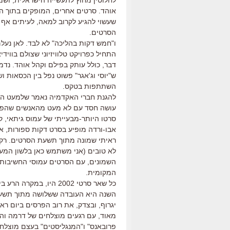
לחלוטין מחוץ לתעשייה הישראלית, ושמ
אוהד. סרטים אחרים, המופקים בתוך ה
שעשוי להגיע לקרוב למאה, לעיתים אף י
הסרטים.
ו"חמש דקות בהליכה" לא לבד. לאן נעלם, 
התחיל כפרויקט טלוויזיוני שצולם בוויד
דבר, כולל עותק בפילם וקהל אוהד. נדמ
ש"יוסי וג'אגר" פשוט נפל בין הכסאות 
השתתפות בטקס.
להגנת חברי האקדמיה נאמר שלמעט ה
סרטו היותר-מבעייתי של עמוס גיתאי, ק
אבו-ורדה מופיע בסרט דקות ספורות, א
ראיתי שמונה מתוך תשעת הסרטים. רק ש
לא טובים (אני משתמש כאן בלשון המעטה
השמונים, עם הסרטים עמוסי החשיבות 
המקומית.
כל שאר סרטי 2002 היו, 
השנה היא העובדה ששלושה מתוך תשעת 
יגרוף, ובצדק, את רוב הפרסים ביום רא
מאוד, עם רגעים מוצלחים של דרמה והומ
פרובאנס" ו"המנגליסטים" בעצם מוצלחי