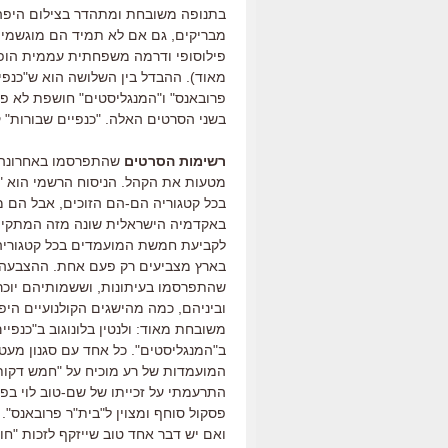
בתנופה משובחת ומתהדר בצילום היפה ב
מבריקים, גם אם לא תמיד הם מוגשמים 
פילוסופי ודרמה משפחתית עממית הופך 
מאוד). ההבדל בין השלושה הוא ש"כנפי
פרובאנס" ו"המנגליסטים" חושפת לא פ
בשני הסרטים האלה. "כנפיים שבורות" קט
רשימות הסרטים
שהתפרסמו באחרונה 
מטעות את הקהל. הניסוח הרשמי הוא "
בכל קטגוריה הם-הם הזוכים, אבל הם מ
באקדמיה הישראלית שונה מזה המתקי
לקביעת חמשת המועמדים בכל קטגוריה,
בארץ מצביעים רק פעם אחת. ההצבעה 
שהתפרסמו בעיתונות, וששמותיהם יוכרז
וביניהם, כמה מהישגים הקולנועיים הי
משובחת מאוד: ולנטין בלונוגוב ב"כנפיי
ב"המנגליסטים". כל אחד עם סגנון מעט
המועמדות של רע מוכיח על "חמש דקות
התרעמתי על זכייתו של שם-טוב לוי בפ
פסקול סוחף ומצוין ל"בית"ר פרובאנס".
ואם יש דבר אחד טוב שייזקף לזכות "חו