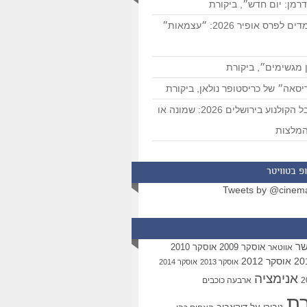
רמן: יום חדש״, ביקורת
המועמדים לפרס אופיר 2026: ״עצמאות״
 מגשימים״, ביקורת
סאה״ של כריסטופר נולאן, ביקורת
פסטיבל הקולנוע בירושלים 2026: שמונה או
מלצות
פ בטוויטר
Tweets by @cinem
שר
אוסקר 2009
אוסקר 2010
אווטאר
אוסקר 2012
אוסקר 2013
אוסקר 2014
אנימציה
ארבעה כוכבים
רת