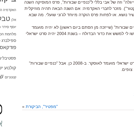
ייגלה" וזה של אבי בללי ל"כנפיים שבורות", פרס המוסיקה השנה
קטור"). מזכר לחברי האקדמיה: אם השנה הבאה תהיה מוזיקלית
האקדמיה הי
יר נושא. או לפחות פרס הוקרה מיוחד לג'וני שועלי. מה שבא
טבל
אלן
יוסף סידר
כ
יים שבורות" (שייזכה מן הסתם ביום ראשון) לא יהיה מועמד
השנה לאוסקר על הסרט הזר. אבל – הרשו לי למשש את כדור הבדולח – בשנת 2004 יהיה סרט ישראלי
מלחמת הכו
ספילברג
ס
פודקאסט
פסטיבלים
ב-2004 לא היה סרט ישראלי מועמד לאוסקר. ב-2008 כן. אבל "כנפיים שבורות"
קולנוע י
שו
קטנוניזם
"מפטיר", הביקורת
»