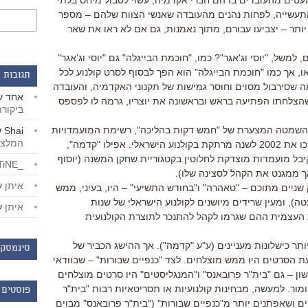
עטים מהעובדים בו הם חברי אקדמיה, עשוי לסבול מיחס בלתי
תעשייה, לפחות נהנים מהעובדה שאנשי הצוות שלהם – מספר
ותר – יצביעו עבורם, מתוך נאמנות, גם אם לא ראו את שאר
למשל, "יוסי וג'אגר"? כמו, "חוכמת הבייגלה" גם "יוסי וג'אגר"
יאו, אך כמו "חוכמת הבייגלה" הוא הפך לבסוף לסרט קולנוע לכל
תגובות 
ה שסירבול מסוים וחוסר גמישות של תקנוני האקדמיה, והעובדה
אחד
ע
ושהצלחתו הפתיעה בראש ובראשונה את יוצריו, גרמה לו לפספס
ביקור
השמטה המצערת של "חמש דקות בהליכה", רשימת המועמדויות
Shai
ע
המלצו
עושה חסד עם לא מעט מהאנשים שהפכו את 2002 לשנה מרתקת בקולנוע הישראלי. אפילו "קדמה",
יבל מועמדות מוצדקת לחלוטין בקטגוריית שחקן המשנה (יוסוף
_LiBERTiNE_
ך ממגנט את הקהל לסצינה שלו).
איתן
ע
ניים מתוכם – "טאהרה" ו"בחודש התשיעי" – היו, בעיני, ממש
), ומעין שרידים מיושנים לקולנוע הישראלי של שנות
איתן
ע
העצמית ההם שגרמו לקהל להתנכר לתוצרת הקולנועית
במקרה הרע ביותר כישלונות מעניינים (ע"ע "קדמה"). אך ההישג הכביר של
סינמסקו
הסרטים היו ממש מוצלחים. לצד "כנפיים שבורות" – שבוודאי
שון – גם "בית"ר פרובאנס" ו"המנגליסטים" היו סרטים מוצלחים
ור. למעשה, מבחינות קולנועיות או תסריטאיות רבות "בית"ר
פוסטים 
ם ושאפתנים יותר מ"כנפיים שבורות" ("בית"ר פרובאנס" מבוים