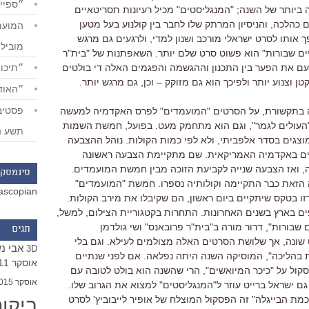
״ספייד
יותר של השנה; "המנגליסטים" מכיל רעיונות תסריטאיים
כהלכה, והניסיון המרתק שלו לחבר בין קולנוע בעל מטען
אותו לסרט ישראלי מורכב ושנון למדי, ולרגעים גם מרגש
מוביל
ים שבורות" הוא פשוט סרט שלם יותר. השאפתנות של "בית"ר
״תיכון
עם את הפער בין התכנון וההגשמה והפגמים האלה די בולטים
ן וצנוע יותר ולפיכך הוא גם מזוקק – וכן, גם מרגש יותר.
״האודי
בתקשורת, על הסרטים "המועמדים" לפרס האקדמיה למעשה
העולים לגמר", וגם הוא מתחמק מעט. בפועל, חמשת השמות
תשע ה
וצגים בסדר אלפביתי, ולא לפי כמות הקולות. נוהל ההצבעה
ים באקדמיה האמריקאית. שם מתקיימת הצבעה ראשונה
 ואז הצבעה שנייה לקביעת הזוכה מבין חמשת המועמדים.
סינמסקו
הזאת כבר התקיימה וקולותיה נספרו. חמשת "המועמדים"
ascopian
ו בטקס שיתקיים ביום ראשון, הם שקיבלו את מירב הקולות.
פים בארץ בשנים האחרונות. התחרות בקטגוריית הצילום, למשל,
ם שבורות", דרור מורה ב"בית"ר פרובאנס" ושי גולדמן
תגים
 שונה, אך שלושת הסרטים האלה מצולמים לעילא. וגם בלי
אבי נ
3D
 בהליכה", המוסיקה השנה היתה נפלאה. אם לפני שנתיים
אוסקר 2011
סקול על "כיכר המיואשים", הרי שהשנה הוא בולט לטובה עם
אוסקר 2015
 גם ישראל ברייט עוזר ל"המנגליסטים" למצוא את הגרוב שלו.
ביקו
כמת הבייגלה" זה הפסקול המוצלח של אופיר לייבוביץ' לסרט