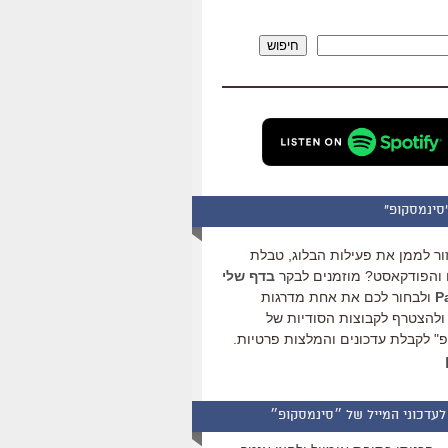
להגביר
או
חיפוש
להנמיך
עוצמת
שמע.
סינמסקופ"
ור לממן את פעילות הבלוג, טבלת
והפודקאסט? מוזמנים לבקר
בדף שלי
ולבחור לכם את אחת מדרגות
ולהצטרף לקבוצות הסודיות של
" לקבלת עדכונים והמלצות פרטיות.
לעדכוני המייל של ״סינמסקופ״