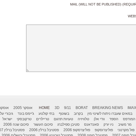
MAIL (WILL NOT BE PUBLISHED) (REQUI
WEB
IMA
BREAKING NEWS
BORAT
9/11
3D
HOME
אוסקר 2005
אוסקר 006
במאים שעברו ניתוח לשינוי מין
בקרוב
בשוטף
בתי קולנוע
ג'יימס בונד
גיבורי על
המודפס
הספד
וודי אלן
טלוויזיה
טעויות תרגום
טריילרים
טרקובסקי
ישראל
מר משיב
ניו יורק
סאנדאנס
סטיבן ספילברג
סיכום העשור
סיכום שנה 2006
פול מקרטני
פוליצרוסקופ
פוליצרסקופ 2006
פסטיבל ברלין 2006
פסטיבל ברלין 2007
ל חיפה 2007
פסטיבל חיפה 2008
פסטיבל טורונטו 2006
פסטיבל ירושלים 2006