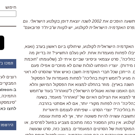
חיפוש
שלושה סרטים מוצלחים מתוך יבול של תשעה הופכים את 2002 לשנה יוצאת דופן בקולנוע הישראלי. גם
בפרס האקדמיה הישראלית לקולנוע, יש לקוות ש"בית"ר פרובאנס"
קדמיה הישראלית לקולנוע, שיחולקו ביום ראשון בערב (ואנא,
יבלו לפחות מועמדות אחת. לאן נעלם התשיעי? זה בדיוק מה
ליכה", סרט עצמאי וניסיוני שביים איתי לב (שלעומתו "חוכמת
תמכו ב"
 מידות). יוצריו הופתעו לגלות שהם לא מוזכרים אפילו פעם
ת המועמדים. הייתכן שכל חברי האקדמיה חשבו כאיש אחד שהסרט לא ראוי
רוצים לעז
היה מגיע ל"חמש דקות בהליכה" לפחות מועמדות על הפסקול
המבקרים 
 השנה בארץ). מוזר בהחלט למצוא את הפסקול המיושן והלא
ב-Patreon
 בהם האמנו שהוא ואנגליס הישראלי) ל"טאהרה" בעוד ש"חמש
התמיכה, 
ותר למצוא את הצילום האיום של "טאהרה" מועמד, בשעה
"סינמסקופ
הליכה" היה לפחות מקורי יותר, אם לא אסתטי בהרבה.
לחצו כאן
בהליכה"? יוצרי הסרט – שפיתחו לעצמם תיאוריות
התשובה עשויה להיות פשוטה יותר, אך לא פחות עגומה.
קולנוע. אין נתון המסגיר כמה מתוכם מצביע בפועל לפרסים, או
הירשמו 
 המוקדמות של הסרטים המועמדים. במצב כזה, סרט שנעשה