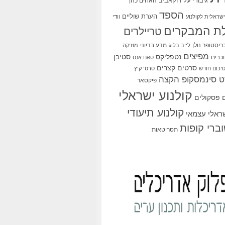
גיבורי על
דוקאביב
האחים כהן
הספד
הערת שוליים
שראלית לקולנוע
וודי
ת המבקרים
טריילרים
ריסטופר נולן
מדע בדיוני
לייב בלוג
מוזיקה
מפיצים
סטיבן
נטפליקס
כבים
סאנדאנס
סרטים קצרים
יכום חודש
סרטי קיץ
 סינמסקופ הקצה
פיקסאר
קולנוע ישראלי
פסקולים
קולנוע תיעודי
שראלי עצמאי
ברי קופות
תסריטאות