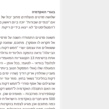
בוגרי האקדמיה
אם "כנפיים שבורות" יזכה ביום ראשון 
ו"המנגליסטים" לא ייצאו בידיים ריקות
תשעה סרטים התמודדו השנה על פרסי הא
אל תקראו לו אוסקר). מתוכם, שמונה ק
ששואלים את עצמם יוצרי "חמש דקות בה
הבייגלה" נראה כהפקה הוליוודית גדולת
אחת ברשימת 13 הקטגוריו
לכלום? בוודאי – לטעמי, בכל אופן – 
המעולה שלו (אולי הפסקול הטוב ביותר
מעניין שהלחין אריק רודיך (שהיו ימים
דקות בהליכה" נשאר בחוץ. מוזר עוד י
שהצילום של אסף סודרי ל"חמש דקות ב
אז האם התנכלה האקדמיה ל"חמש דקות 
קונספירציה מורכבות – מאמינים שכן. 
500 איש חברים באקדמיה הישראלית ל
כמה מתוכם אכן מגיע לצפות בהקרנות