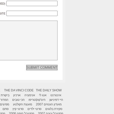
RED)
SITE
X
THE DA VINCI CODE
THE DAILY SHOW
אינטרנט
אנג לי
אנימציה
ארכיון
ביקורת
היי דפינישן
היצ'קוק/טריפו
הכי טובים
המדור 
מועדון הגנוזים 2007
מועצת הקולנוע
מפיצים
סקירת בלוגים
סרטי ילדים
סרטי קיץ
סתם
פסטיבל ונציה 2007
פסטיבל חיפה 2006
פסטיב