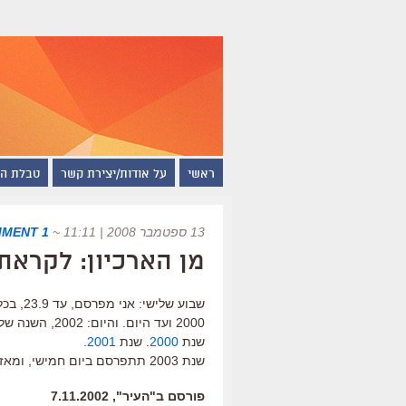
ראשי
על אודות/יצירת קשר
טבלת ה
13 ספטמבר 2008 | 11:11
~
1 COMMENT
מן הארכיון: לקראת פר
שבוע ש
2000 ועד היום. והיום: 2002, השנה של "כנפיים שבורות".
שנת
2000
. שנת
2001
.
שנת 2003 תתפרסם ביום חמישי, ומאז בכל יום שנה נוספת עד ליום שלישי, 23.9, יום פרסי אופיר.
פורסם ב"העיר", 7.11.2002