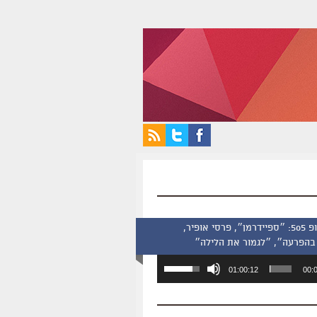
סינמסקופ 505: ״ספיידרמן״, פרסי אופיר,
בהפרעה״, ״לגמור את הלילה״
השתמש
01:00:12
00:
במקש
למעלה/למטה
כדי