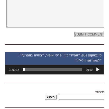
סינמסקופ 505: ״ספיידרמן״, פרסי אופיר, ״בוסית בהפרעה״,
״לגמור את הלילה״
נגן
01:00:12
00:00
אודיו
חיפוש
חיפוש