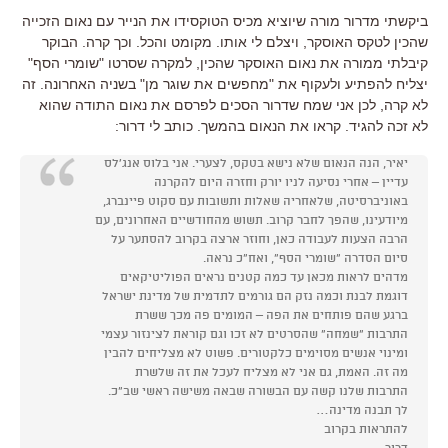
ביקשתי מדרור מורה שיוציא מכיס הטוקסידו את הנייר עם נאום הזכייה
שהכין לטקס האוסקר, ויצלם לי אותו. מקומט והכל. וכך קרה. הבוקר
קיבלתי ממורה את נאום האוסקר שהכין, למקרה שסרטו "שומרי הסף"
יצליח להפתיע ולעקוף את "מחפשים את שוגר מן" בשניה האחרונה. זה
לא קרה, לכן אני שמח שדרור הסכים לפרסם את נאום התודה שהוא
לא זכה להגיד. קראו את הנאום בהמשך. כותב לי דרור:
יאיר, הנה הנאום שלא נישא בטקס, לצערי. אני בלוס אנג'לס
עדיין – אחרי נסיעה לניו יורק וחזרה היום להקרנה
באוניברסיטה, שלאחריה שאלות ותשובות עם סקוט פיינברג,
מיודעינו, שהפך לחבר קרוב. תשוש מהחודשיים האחרונים, עם
הרבה הצעות לעבודה כאן, וחוזר ארצה בקרוב להסתער על
סיום הסדרה "שומרי הסף", ואח"כ נראה.
מדהים לראות מכאן עד כמה קטנים נראים הפוליטיקאים
דוגמת לבנת וכמה נזק הם גורמים לתדמית של מדינת ישראל
ברגע שהם פותחים את הפה – המומים פה מכך ששרת
התרבות "שמחה" שהסרטים לא זכו וגם קוראת לצינזור עצמי
ומינוי אנשים מסוימים כלקטורים. פשוט לא מצליחים להבין
מה זה. האמת, גם אני לא מצליח לעכל את זה שלשרת
התרבות שלנו קשה עם הבשורה שבאה משישה ראשי שב"כ.
לך תבנה מדינה…
להתראות בקרוב