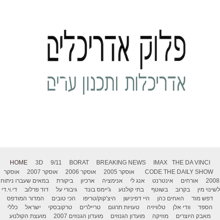
HOME
3D
9/11
BORAT
BREAKING NEWS
IMAX
THE DA VINCI
THE DAILY SHOW
CODE
אוסקר 2005
אוסקר 2006
אוסקר 2007
אוסקר
2008
אורחים
אינטרנט
אנג לי
אנימציה
ארכיון
ביקורת
במאים שעברו ניתוח
לשינוי מין
בקרוב
בשוטף
בתי קולנוע
ג'יימס בונד
גיבורי על
דוד פרלוב
די.וי.די
דפש מוד
האחים כהן
היי דפינישן
היצ'קוק/טריפו
הכי טובים
המדור המודפס
הספד
וודי אלן
טלוויזיה
טעויות תרגום
טריילרים
טרקובסקי
ישראל
כללי
מאבק היוצרים
מוזיקה
מועדון הגנוזים
מועדון הגנוזים 2007
מועצת הקולנוע