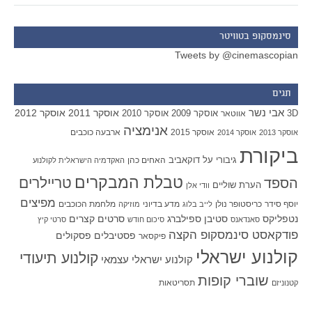
סינמסקופ בטוויטר
Tweets by @cinemascopian
תגים
אבי נשר
אוסקר 2011
אוסקר 2012
אוסקר 2009
אוסקר 2010
3D
אווטאר
אנימציה
אוסקר 2015
ארבעה כוכבים
אוסקר 2013
אוסקר 2014
ביקורת
גיבורי על
דוקאביב
האחים כהן
האקדמיה הישראלית לקולנוע
טבלת המבקרים
טריילרים
הספד
הערת שוליים
וודי אלן
מפיצים
יוסף סידר
כריסטופר נולן
מדע בדיוני
מלחמת הכוכבים
לייב בלוג
מוזיקה
סטיבן ספילברג
סרטים קצרים
נטפליקס
סאנדאנס
סיכום חודש
סרטי קיץ
פודקאסט סינמסקופ הקצה
פסטיבלים
פסקולים
פיקסאר
קולנוע ישראלי
קולנוע תיעודי
קולנוע ישראלי עצמאי
שוברי קופות
תסריטאות
קטנוניזם