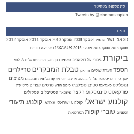
סינמסקופ בטוויטר
Tweets by @cinemascopian
תגים
אבי נשר
אוסקר 2011
אוסקר 2012
אוסקר 2009
אוסקר 2010
3D
אווטאר
אנימציה
אוסקר 2015
ארבעה כוכבים
אוסקר 2013
אוסקר 2014
ביקורת
גיבורי על
דוקאביב
האחים כהן
האקדמיה הישראלית לקולנוע
טבלת המבקרים
טריילרים
הספד
הערת שוליים
וודי אלן
מפיצים
יוסף סידר
כריסטופר נולן
מדע בדיוני
מלחמת הכוכבים
לייב בלוג
מוזיקה
סטיבן ספילברג
סרטים קצרים
נטפליקס
סאנדאנס
סיכום חודש
סרטי קיץ
פודקאסט סינמסקופ הקצה
פסטיבלים
פסקולים
פיקסאר
קולנוע ישראלי
קולנוע תיעודי
קולנוע ישראלי עצמאי
שוברי קופות
תסריטאות
קטנוניזם