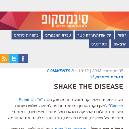
ראשי
על אודות/יצירת קשר
טבלת המבקרים
ביקורות סרטים
הרצאות
תסריט.ים
05 ספטמבר 2008 | 10:12
~
3 COMMENTS
|
תגובות פייסבוק
Shake the Disease
הערב יתקיים באמריקה מופע התרמה ענק בשם "
Stand Up To
Cancer
" למען חקר הסרטן ומציאת תרופה למחלה. שלוש רשתות
השידור הגדולות באמריקה כמו גם גוגל, יו-טיוב ואיי-טיונז, וכמות די
מסיבית של שחקנים, זמרים ויוצרים, התגייסו כדי לקדם את ההתרמה.
ארול מוריס
, למשל,
יצר סרטון בן 8 דקות
בשם "הניצולים". בו ניצולי