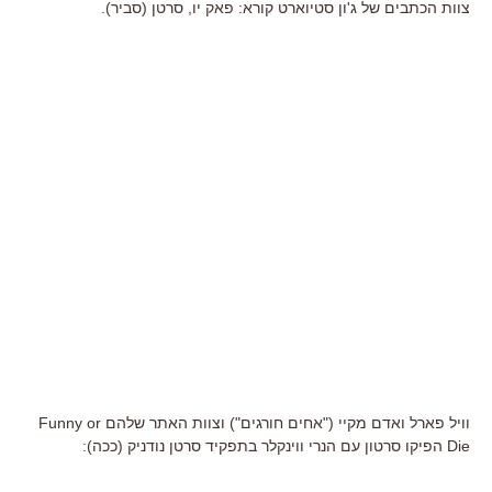
צוות הכתבים של ג'ון סטיוארט קורא: פאק יו, סרטן (סביר).
וויל פארל ואדם מקיי ("אחים חורגים") וצוות האתר שלהם Funny or
Die הפיקו סרטון עם הנרי ווינקלר בתפקיד סרטן נודניק (ככה):