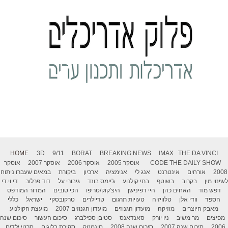
HOME
3D
9/11
BORAT
BREAKING NEWS
IMAX
THE DA VINCI
THE DAILY SHOW
CODE
אוסקר 2005
אוסקר 2006
אוסקר 2007
אוסקר
2008
אורחים
אינטרנט
אנג לי
אנימציה
ארכיון
ביקורת
במאים שעברו ניתוח
לשינוי מין
בקרוב
בשוטף
בתי קולנוע
ג'יימס בונד
גיבורי על
דוד פרלוב
די.וי.די
דפש מוד
האחים כהן
היי דפינישן
היצ'קוק/טריפו
הכי טובים
המדור המודפס
הספד
וודי אלן
טלוויזיה
טעויות תרגום
טריילרים
טרקובסקי
ישראל
כללי
מאבק היוצרים
מוזיקה
מועדון הגנוזים
מועדון הגנוזים 2007
מועצת הקולנוע
מפיצים
מר משיב
ניו יורק
סאנדאנס
סטיבן ספילברג
סיכום העשור
סיכום שנה
2006
סיכום שנה 2007
סיכום שנה 2008
סינמטק
סקירת בלוגים
סרטי ילדים