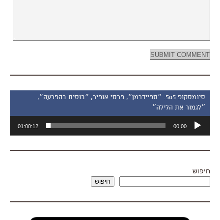
סינמסקופ 505: ״ספיידרמן״, פרסי אופיר, ״בוסית בהפרעה״,
״לגמור את הלילה״
נגן
01:00:12
00:00
אודיו
חיפוש
חיפוש