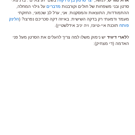
סרטן ובני משפחות של חולים וקורבנות
מדברים
על גילוי המחלה,
ההתמודדות, התוצאות והמסקנות. אני, ערל לב שכמוני, החזקתי
מעמד ודמעתי רק בדקה השישית. באיזה דקה סכריכם נפרצו? (
הלינק
פותח
תוכנת איי-טיונז, ויה יניב אידלשטיין).
ל
לארי דיוויד
יש נימוק משלו למה צריך להעלים את הסרטן מעל פני
האדמה (די מצחיק):