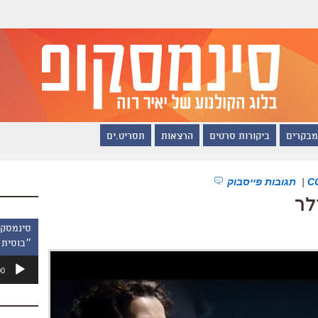
מבקרים
ביקורות סרטים
הרצאות
תסריט.ים
|
תגובות פייסבוק
לר
״בוסית 
נגן
00
אודיו