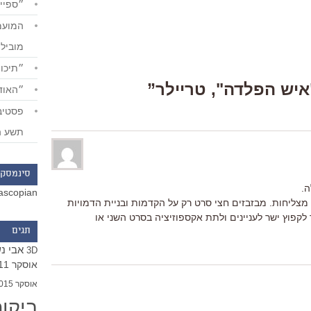
״ספייד
מוביל
״תיכון
״האודי
תשע ה
סינמסקו
ה.
ascopian
מצליחות. מבזבזים חצי סרט רק על הקדמות ובניית הדמויות
 לקפוץ ישר לעניינים ולתת אקספוזיציה בסרט השני או
תגים
אבי נ
3D
אוסקר 2011
אוסקר 2015
ביקו