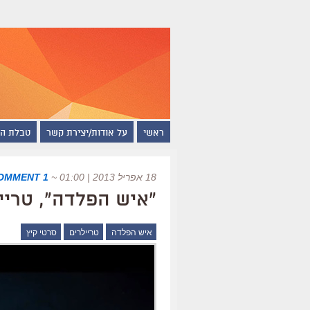
ראשי
על אודות/יצירת קשר
טבלת ה
18 אפריל 2013 | 01:00
~
1 COMMENT
"איש הפלדה", טריי
איש הפלדה
טריילרים
סרטי קיץ