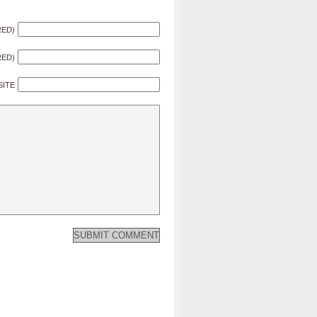
RED)
RED)
SITE