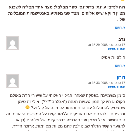
רוה לנדב: עיינתי בדוקינס. ספר מבלבל: מצד אחד מצליח לשכנע
מצוין דווקא שיש אלוהים, מצד שני מפתיע באנטישמיות המובלעת
שלו.
REPLY
נדב
17 ספטמבר 2008 at 15:29
PERMALINK
חילוניות אפילו
REPLY
דורון
17 ספטמבר 2008 at 15:33
PERMALINK
סימן משמיים? בפסקה שאחרי הגילוי האלוהי על שיעורי הדת באולם
הקולנוע היו לך המון טעויות הגהה ("אצלהם"???), אולי זה סימן
שתפסיק להתבלבל עם הדת ותחזור לכתיבה על קולנוע?
וברצינות – להרחיב את האופקים וללמוד קצת על המורשת היהודית זה
טוב וחשוב, אבל מכאן ועד ההכרזה בדבר קיומו של אלוהים (כן או
לא)ועד הקשר התלוי שבינו לבין קיום מצוות מסוימות, ארוכה הדרך.