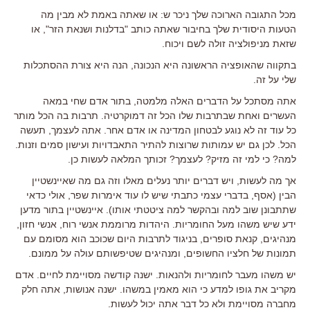
מכל התגובה הארוכה שלך ניכר ש: או שאתה באמת לא מבין מה
הטעות היסודית שלך בחיבור שאתה כותב "בדלנות ושנאת הזר", או
שזאת מניפולציה זולה לשם ויכוח.
בתקווה שהאופציה הראשונה היא הנכונה, הנה היא צורת ההסתכלות
שלי על זה.
אתה מסתכל על הדברים האלה מלמטה, בתור אדם שחי במאה
העשרים ואחת שבתרבות שלו הכל זה דמוקרטיה. תרבות בה הכל מותר
כל עוד זה לא נוגע לבטחון המדינה או אדם אחר. אתה לעצמך, תעשה
הכל. לכן גם יש עמותות שרוצות להתיר התאבדויות ועישון סמים וזנות.
למה? כי למי זה מזיק? לעצמך? זכותך המלאה לעשות כן.
אך מה לעשות, ויש דברים יותר נעלים מאלו וזה גם מה שאיינשטיין
הבין (אסף, בדברי עצמי כתבתי שיש לו עוד אימרות שפר, אולי כדאי
שתתבונן שוב למה ובהקשר למה ציטטתי אותו). איינשטיין בתור מדען
ידע שיש משהו מעל החומריות. היהדות מרוממת אנשי רוח, אנשי חזון,
מנהיגים, קנאת סופרים, בניגוד לתרבות היום שכוכב הוא מסומם עם
תמונות של חלציו החשופים, ומנהיגים שטיפשותם עולה על ממונם.
יש משהו מעבר לחומריות ולהנאות. ישנה קודשה מסויימת לחיים. אדם
מקריב את גופו למדע כי הוא מאמין במשהו. ישנה אנושות, אתה חלק
מחברה מסויימת ולא כל דבר אתה יכול לעשות.