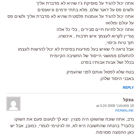
אתה יכול להגיד על מוסיקת ג'ז שהיא לא מדברת אליך
ולשים פס על ז'אנר שלם, מלא בתתי זרמים וניואנסים
אתה יכול להגיד על אומנות פלסטית שהיא לא מדברת אליך ולשים פס
על עולם ומלואו
אתה יכול לחיות חיים סבירים , בלי כל אלה
ןעדיין לקרוא לעצמך איש תרבות , איכשהו,
תוך טיוח וכיסוי,
אבל נראה לי שאיש בעל מודעות בסיסית לא יכול להרשות לעצמו
להתעלם ממושגי הייסוד של החשיבה הקיומית
בכלל ושל אבות אבותיו בפרט.
בטח שלא לפסול אותם לפני שהעמיק
באבני היסוד שלהן.
REPLY
גונקל
18 ספטמבר 2008 at 0:24
PERMALINK
נדב, אתה שוכח שהשוקו היה מצוין. יצא לך לטעום פעם את השוקו
בלובר? בהנחה שהתשובה היא לא, זה לגיטימי לגמרי, כמובן, אבל יש
כאן החמצה מסוימת.