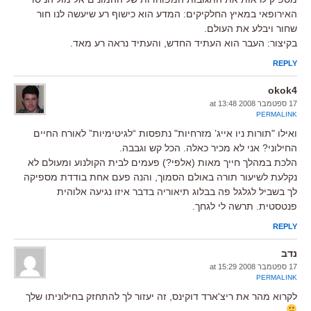
האירופאי במאיץ החלקיקים: המדע הוא כישוף רע שיעשה לנו חור
שחור ויבלע את העולם.
בקיצור: העבר הוא העתיד החדש, והעתיד נראה רע מאד.
REPLY
okok4
17 ספטמבר 2008 at 13:48
PERMALINK
ואילו "תורות ניו אייג’ מזרחיות" נתפסות “לגיטימיות” לאורח החיים
החילוני? אני לא מכיר כאלה. הכל קש וגבבה.
הלכת במהלך חייך מאות (אלפי?) פעמים לבית הקולנוע ומעולם לא
נקלעת לשיעור תורה באולם הסמוך, והנה פעם אחת בודדת מספיקה
לך בשביל לגלגל פה בבלוג תיאוריה בדבר איזו נגיעה אלוהית
פנטסטית. תרשה לי לגחך.
REPLY
נדב
17 ספטמבר 2008 at 15:29
PERMALINK
לקרוא מהר את ריצ'ארד דוקינס, זה יעזור לך להתחזק בחילוניתו שלך