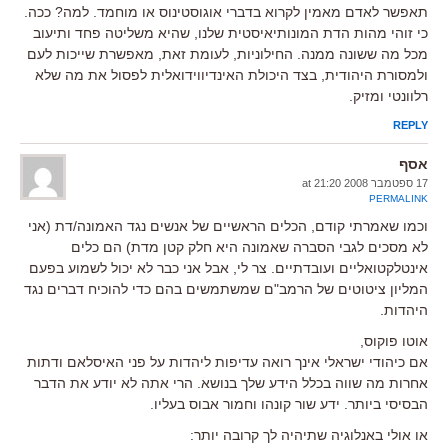
תאפשר לאדם מאמין לקרוא בדברי אוגוסטינוס או מוחמד. למה? ככה.
כי זוהי מהות הדת המונותיאיסטית שלנו, שהיא משליטה פחד ותיעוב
מכל מה ששונה ממנה. החילוניות, לעומת זאת, מאפשרת שייכות לעם
ולמסורת היהודית, בצד היכולת האינדיווידואלית לפסול את מה שלא
רלוונטי ומזיק.
REPLY
אסף
17 ספטמבר 2008 at 21:20
PERMALINK
וכמו שאמרתי קודם, הכלים הראשיים של אנשים נגד האמונה/דת (אני
לא מסכים לגבי הסברה שאמונה היא חלק קטן מדת) הם כלים
אינטלקטואליים ועובדתיים. צר לי, אבל אני כבר לא יכול לשמוע בפעם
המליון ציטוטים של הרמב"ם שמשתמשים בהם כדי להוכיח דברים נגד
היהדות.
אוטו פוקוס,
אם כיהודי ישראלי אינך רואה עדיפות ליהדות על פני האיסלאם ודתות
אחרות מה שווה בכלל הידע שלך בנושא. הרי אתה לא יודע את הדבר
הבסיסי ביותר. ידע שור קונהו וחמור אבוס בעליו.
או אולי באנלוגיה שתיהיה לך קרובה יותר: