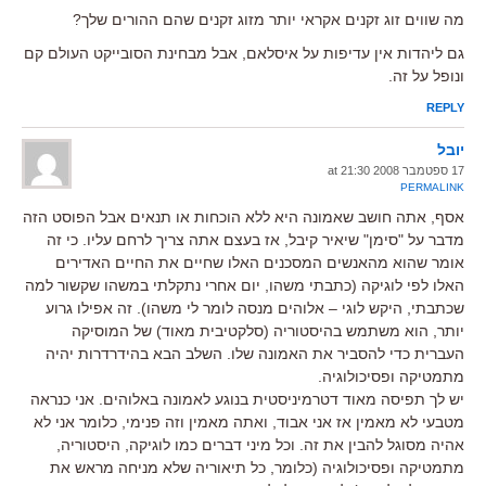
מה שווים זוג זקנים אקראי יותר מזוג זקנים שהם ההורים שלך?
גם ליהדות אין עדיפות על איסלאם, אבל מבחינת הסובייקט העולם קם
ונופל על זה.
REPLY
יובל
17 ספטמבר 2008 at 21:30
PERMALINK
אסף, אתה חושב שאמונה היא ללא הוכחות או תנאים אבל הפוסט הזה
מדבר על "סימן" שיאיר קיבל, אז בעצם אתה צריך לרחם עליו. כי זה
אומר שהוא מהאנשים המסכנים האלו שחיים את החיים האדירים
האלו לפי לוגיקה (כתבתי משהו, יום אחרי נתקלתי במשהו שקשור למה
שכתבתי, היקש לוגי – אלוהים מנסה לומר לי משהו). זה אפילו גרוע
יותר, הוא משתמש בהיסטוריה (סלקטיבית מאוד) של המוסיקה
העברית כדי להסביר את האמונה שלו. השלב הבא בהידרדרות יהיה
מתמטיקה ופסיכולוגיה.
יש לך תפיסה מאוד דטרמיניסטית בנוגע לאמונה באלוהים. אני כנראה
מטבעי לא מאמין אז אני אבוד, ואתה מאמין וזה פנימי, כלומר אני לא
אהיה מסוגל להבין את זה. וכל מיני דברים כמו לוגיקה, היסטוריה,
מתמטיקה ופסיכולוגיה (כלומר, כל תיאוריה שלא מניחה מראש את