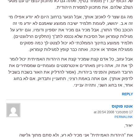
של הכופרים, דין מומחד בסיף, ואתה גם לא מתכוון לנוצרים עם מסעי
הצלב שלהם. את מתכוון למסורת היהודית.
מה גם שצר לי לאכזב אותך, אבל הנוער ברחוב היום לא יודע אפילו מי
זה א.ב. יהושע, לעומת תלמיד ישיבה ממוצע שאמנם לא יודע מי זה
הכוכב נולד התורן, אבל מכיר גם מכיר את יוספיון ודומיו, וגם יודע על
מגילות קומראן ועל הסיבות שלא נכנסו לתנ"ך (החלקים הרלוונטים).
תלמיד ממוצע בחינוך הממלכתי לא יכול לצטט לך כמה פסוקים
ממגילת אסתר או איכה, ואתה כבר קופץ למגילות קומראן.
אבל עזוב, כל אדם קצת שמכיר קצת את היהדות האמיתית יכול לומר
לך את זה, אתה ניזון מאתרים אינטרסנטים ומגמתיים שמסתירים את
הרובד העמוק והפנימי ביהדות, (אסור להדליק את האור בשבת בשביל
לדפוק אותך). אם אתה באמת רציני, תתעניין ותבדוק, אם לא בחוג
אחד, אז בחוג השני, ותהיה ענייני.
REPLY
אוטו פוקוס
17 ספטמבר 2008 at 20:54
PERMALINK
יאיר,
את "היהדות האמיתית" אני מכיר לא רע, ולא סתם מתוך גלישה