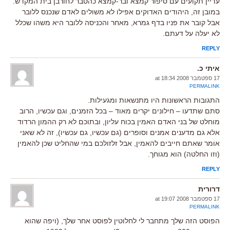
עדיין תקועים עם סיפור קמצא ובר-קמצא כהסבר לחורבן בית המקדש.
במובן זה, היהודים האדוקים אפילו לא משולים לאדם שנכנס ללובר
אבל קובר את פניו בדף גמרא, מאחר והכניסה ללובר היא משהו שכלל
לא יעלה על דעתם.
REPLY
איתי כ.
17 ספטמבר 2008 at 18:34
PERMALINK
התגובות הראשונות היו מתנשאות ומגעילות.
סתם שתדעו – חילונים יקרים מאוד – בכל הזמנים, וגם עכשיו, הרוב
מוחלט של בני האדם האמין בכוח עליון, ובתוכם לא רק ההמון הרדוד
אלא גם מדענים אמנים וסופרים (גם עכשיו, גם עכשיו), זה לא שאני
אומר שאתם חייבים להאמין, אבל זלזולכם במי שהחליט שכן להאמין
(וזו החלטה) הוא מגוחך.
REPLY
דרורית
17 ספטמבר 2008 at 19:07
PERMALINK
הפוסט הזה שלך מתחבר לי לחלוטין לפוסט אחר שלך, (ויפה שהוא