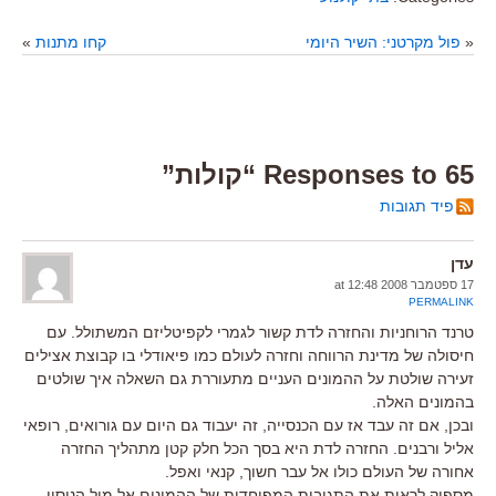
«
פול מקרטני: השיר היומי
קחו מתנות
»
65 Responses to “קולות”
פיד תגובות
עדן
17 ספטמבר 2008 at 12:48
PERMALINK
טרנד הרוחניות והחזרה לדת קשור לגמרי לקפיטליזם המשתולל. עם
חיסולה של מדינת הרווחה וחזרה לעולם כמו פיאודלי בו קבוצת אצילים
זעירה שולטת על ההמונים העניים מתעוררת גם השאלה איך שולטים
בהמונים האלה.
ובכן, אם זה עבד אז עם הכנסייה, זה יעבוד גם היום עם גורואים, רופאי
אליל ורבנים. החזרה לדת היא בסך הכל חלק קטן מתהליך החזרה
אחורה של העולם כולו אל עבר חשוך, קנאי ואפל.
מספיק לראות את התגובות המפוחדות של ההמונים אל מול הניסוי