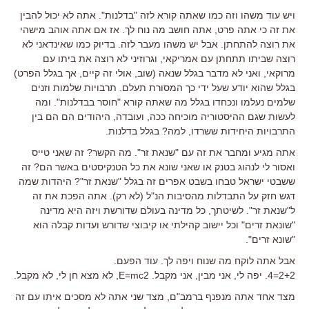
ויש עוד משהו וזה כמו שאתה קורא לזה "בדלנות". אתה לא יכול להבין
את זה כי אתה פרט, אתה חושב מה נוח לך. אז אם אתה אוהב מישהי
את רוצה להתחתן. אבל יש משהו מעבר לזה. בדיוק כמו שאינדאני לא
רוצה שביתו תתחתן עם אמריקאי, וגרוזיני לא רוצה את ביתו עם
מרוקאי, ואני לא מדבר בגלל שנאה (שוב, אולי זה קיים, אך בגלל הפרט)
בגלל שהוא יודע שעל ידי כך המסורת תעלם. תרבויות שלמות וזנים
שלמים נעלמו ונכחדו בגלל מה שאתה קורא "חוסר בבדלנות". ומה
לעשות שגם ההיסטוריה מוכיחה ככה, ועובדה, היהודים הם הם בין
התרבויות היחידות ששרדו, למה? בגלל בדלנות.
אתה מגיע ומחבר את זה עם "שנאת זר". מה הקשר? זה שאני טייס
ואסור לי לנהוג בטנק או שאני שונא את כל הטנקיסטים באשר הם? זה
ששבטי ישראל טבחו בשבט אפרים זה בגלל "שנאת זר"? היהדות שמה
דגש חזק על התבדלות מהסיבות הנ"ל (לא רק). אתה הפכת את זה
ל"שנאת זר". לשיטתך, כל מדינה בעולם שדורשת ויזה היא מדינה
"שונאת זרים" וכל יישוב קהילתי או קיבוצי שדורש ועדות קבלה הוא
"שונא זרים".
אבל אתה לוקח מה שנוח ויפה לך. עוד הפעם.
2+2=4. יפה לי, אני מבין, אני מקבל. E=mc2, לא מצא חן לי, לא מקבל.
מצד אחד אתה מנפנף ברמב"ם, מצד שני אתה לא מסכים איתו עם זה