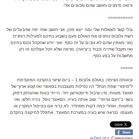
ורואה סימנים וחושב שהם מכוונים אלי.
==========
ובלי קשר לשאלות שלי ומה ייצא מהן, אני חושב שזה יפה שהבעלים של
רשת גלובוס נותנים את האולם פעם בשבוע בחינם לפעילות רוחנית
(אני מאמין שהם לא גובים על זה כסף, ואני יודע שהקהל נכנס בחינם
ואז מקבל שתייה וכבוד ביציאה). מראה שלא הכל אצלהם זה רק
מחשבות על בצע כסף.
=====
ובאותה נשימה: באולם גלובוס 1 – ביום שישי בהקרנה המוקדמת
ל"סיפורי שפת הנחל" היו נפילות מעצבנות בסאונד ואז קטע ארוך של
סאונד מעוות, מין ערבול ודיסטורשן יחד. הייתי בטוח שהעותק דפוק.
בשני ב"רעם טרופי": שוב אותה בעיה. הסאונד נופל, נהיה חלש, ואז
מתעוות, ואחרי כמה דקות מסתדר. לא ברור אם בטיפול המקרין או
מעצמו. כנראה שיש בעיה במערכת הסאונד. אתפלל לתיקונה בהקדם.
Categories:
בתי קולנוע