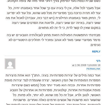
כשם שבית כנסת נועד לסיפוק צורך רוחני אחר מזה של צופה הקולנוע.
אבל מעבר לכל אלה, אין לי בעיה עם כך שכל אחד באמונתו יחיה, כל
עוד לא תהיה כרוכה בכך מסיונריות מכל סוג שהוא, וכל עוד לא יפריעו
לי, החזק מאד באמונתו החילונית (ויש דבר כזה, עובדה) לאכול את מה
שאני רוצה, באיזה יום שאני רוצה, ולראות את הסרטים שאני רוצה
במקום שאין לו קשר לדת, כי לי זה לא מתאים.
מבחינתי התפשטות הפעילות הזאת מחוץ לגבולותיה הטבעיים יש בה
מימד מסיונרי שאני מאד לא אוהב ומזכיר לי תהליכים היסטוריים לא
נעימים.
REPLY
רני
18 ספטמבר 2008 at 1:36
PERMALINK
ועוד כמה מילים על יצירות ספרותיות: בעיני, התנ"ך הוא אחת מיצירות
הספרות המופתיות של המין האנושי, יצירה שעומדת לצד יצירות מופת
ספרותיות אחרות. וככזה הוא מעיד יותר מכל (ממש כשם שיצירות
מופת אמנותיות אחרות, קולנועיות, ספרותיות או אחרות) על הטבע
האנושי, לטוב ולרע. אבל זה כל מה שהוא. לא יותר, ולא פחות. כל
שהשאר הוא פרשנות של אנשים וזרמים כאלה ואחרים. פרשנויות
לגטימיות, אבל שוות ערך. הניתוח של מאיר שלו שווה בעיני לניתוח של