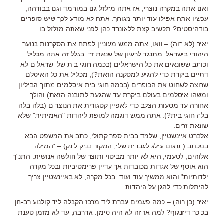
ואם אתה במקרה נוצרי, אז אתה מזלזל גם במוחמד וגם בבודהה,
עכשיו אתה אפילו עוד יותר מגוחך. אתה לא מודע לכך שיש סופרים
בודהיסטים? תקשיב קצת ללאונרד כהן לפני שאתה מזלזל בו.
יאיר (לא רוה) – וואו, אתה ממש מעוניין לפתח את הסקרנות בנוער
היהודי בישראל ומתנגד לרעיון של שנאת זר. בגלל זה אתה מכליל
וכותב ששונאים את כל הישראלים (בכמה חוגי בית של ישראלים לא
דתיים ביקרת כדי להגיע למסקנה הזאת?), מכליל את כל האיסלם
שרוצה לשחוט את הכופרים (בכמה חוגי בית איסלמים מתוך הביליון
ומשהו איסלמים בעולם ביקרת עד שהגעת לתובנה הזאת) והולך
אחורה עד מסעות הצלב כדי לאפיין קטגורית את הנוצרים (בלה בלה
בלה חוגי בית?). אתה ממש דוגמה למופת ליהדות "האמיתית" שלא
שונאת זרים.
אלברט איינשטיין, שלמד בבית ספר קתולי, כתב את המשפט הבא
במכתב (תרגום עילג לעברית שלי, המקור בניק לינק) – "המילה
אלוהים, לטעמי, היא לא יותר מביטוי ותוצר של חולשה אנושית. התנ"ך
הוא אוסף של אגדות מכובדות אך עדיין פרימטיביות ובכל מקרה
ילדותיות" והוא ממשיך עוד ועוד. בכל מקרה, לא באיינשטיין צריך
להיתלות כדי להגן על היהדות.
יאיר (כן רוה) – כמה פעמים עברת ליד מרכז הקבלה ליד קולנוע רב-חן
בכיכר דיזנגוף? למה אז זה לא היה סימן. אדרבה, עד לא מזמן טענת