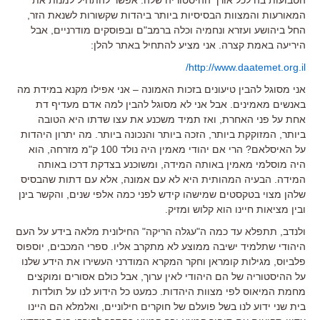
המאורעות והמצוות הבסיסיות ביותר ביהדות שקשורות לשנאת הזר,
החל ביהושע ועזרא ונחמיה וכלה ברמב"ם ובפוסקים מודרניים, אבל
היריעה באמת קצרה. אני מציע להתחיל באתר להלן:
http://www.daatemet.org.il/
אני מסוגל להבין טיעונים בזכות האמונה – אני אפילו מקנא במידת מה
באנשים מאמינים. אבל אני לא מסוגל להבין למה אדם מעדיף דת
אחת על פני האחרת, ואז תמיד משכנע את עצו שדתו היא הטובה
ביותר, המזוקקת ביותר, הזכה ביותר והנכונה ביותר. מה יתרון היהדות
על האיסלאם? הרי אם יהודי מאמין היה נולד 100 ק"מ מזרחה, הוא
היה מוסלמי מאמין באותה המידה, ומשוכנע בצדקת דרכו באותה
המידה. הבעיה המהותית היא לא עם אמונה, אלא עם דתות שהבסיס
שלהן מצוי בטקסטים שמישהו קידש לפני כמה אלפי שנים, והקשר בינן
ובין מציאות חיינו הוא קלוש ומזיק.
ולנדב, תתפלא עד כמה ה"עגלה הריקה" החילונית מלאה בידע על העם
היהודי שתלמיד ישיבה ממוצע לא מתקרב אליו. ספרי המכבים, יוספוס
פלביוס, מגילות קומראן וחקר המקרא המודרני העשירו את הידע שלנו
על ההיסטוריה של הם היהודי לאין ערוך, אבל כולם אסורים ומוקצים
מחמת המיאוס לפי מצוות היהדות. כמעט כל הידוע לנו על תולדות
בית שני ידוע לנו בשל פועלם של חוקרים חילוניים, ואלמלא הם היינו