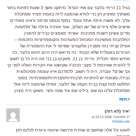
בגיל 11 הייתי בלובר עם אחי הגדול. נדחקנו משך 3 שעות לפחות בתור
משתרך ומחניק רק כדי לוודא שהמונה ליזה באמת תמיד מסתכלת
עליך, לא משנה איפה אתה עומד. בסוף נכנסנו פנימה וראינו מאתיים
שישים אלף ציורים של ישו הצלוב, ועוד אורגיה גדולה של מלחמות,
מדים ונשים דשנות מחויכות. עשיתי מאמצים כבירים להפגין
התלהבות ממשיכות המכחול המעודנות והקומפוזיציות החכמות –
אפילו קניתי כזה מסבירן אלקטרוני שסיפר לי את ההסטוריה של
הציורים באנגלית שלא הבנתי. כה מייאש היה היום ההוא בלובר, כה
מתיש וחסר תכלית; והייתי בן 11, פאקינג בן 11! מה היה כל כך חשוב
לי להוכיח שאיכפת לי מצבי הנינג'ה שקישטו את הקירות האלה לפני כך
וכך שנים? עובדה, היה לי חשוב. ללמדכם איזו עוצמה פסיכולוגית
כבירה ומנוונת יש להתניות תרבותיות/חברתיות/מסורתיות. בסוף
החלטנו לנוח קצת בבית הקפה של הלובר, אפילו שהמונה ליזה אולי
מסתכלת עלינו גם שם. בילינו שם עוד שעה וחצי. השוקו היה מצוין.
REPLY
יאיר (לא רוה)
17 ספטמבר 2008 at 20:13
PERMALINK
לאוטו וכל אלה שחושבים שהדת פירושה שינאה עיוורת לכלום חוץ