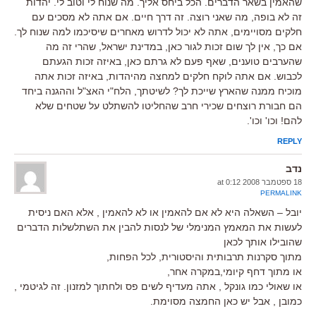
שהאמין בשאר הדברים. הכל ביחס אליך. מה שנוח לי וטוב לי. יהדות
זה לא בופה, מה שאני רוצה. זה דרך חיים. אם אתה לא מסכים עם
חלקים מסויימים, אתה לא יכול לדרוש מאחרים שיסיכמו למה שנוח לך.
אם כך, אין לך שום זכות לגור כאן, במדינת ישראל, שהרי זה מה
שהערבים טוענים, שאף פעם לא גרתם כאן, באיזה זכות הגעתם
לכבוש. אם אתה לוקח חלקים למחצה מהיהדות, באיזה זכות אתה
מוכיח ממנה שהארץ שייכת לך? לשיטתך, הלח"י האצ"ל וההגנה ביחד
הם חבורת רוצחים שכירי חרב שהחליטו להשתלט על שטחים שלא
להם! וכו' וכו'.
REPLY
נדב
18 ספטמבר 2008 at 0:12
PERMALINK
יובל – השאלה היא לא אם להאמין או לא להאמין , אלא האם ניסית
לעשות את המאמץ המנימלי של לנסות להבין את השתלשלות הדברים
שהובילו אותך לכאן
מתוך סקרנות תרבותית והיסטורית, לכל הפחות,
או מתוך דחף קיומי,במקרה אחר,
או שאולי כמו גונקל , אתה מעדיף לשים פס ולחתוך למזנון. זה לגיטמי ,
כמובן , אבל יש כאן החמצה מסוימת.