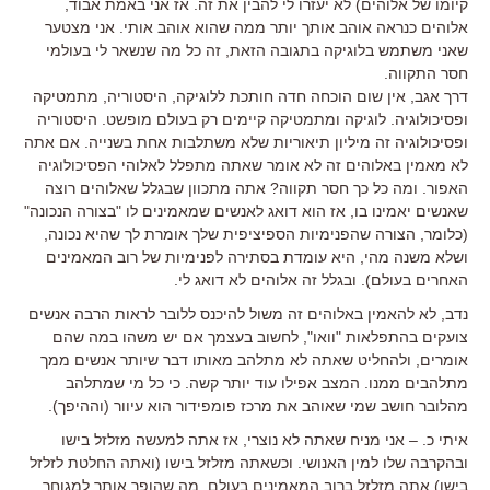
קיומו של אלוהים) לא יעזרו לי להבין את זה. אז אני באמת אבוד,
אלוהים כנראה אוהב אותך יותר ממה שהוא אוהב אותי. אני מצטער
שאני משתמש בלוגיקה בתגובה הזאת, זה כל מה שנשאר לי בעולמי
חסר התקווה.
דרך אגב, אין שום הוכחה חדה חותכת ללוגיקה, היסטוריה, מתמטיקה
ופסיכולוגיה. לוגיקה ומתמטיקה קיימים רק בעולם מופשט. היסטוריה
ופסיכולוגיה זה מיליון תיאוריות שלא משתלבות אחת בשנייה. אם אתה
לא מאמין באלוהים זה לא אומר שאתה מתפלל לאלוהי הפסיכולוגיה
האפור. ומה כל כך חסר תקווה? אתה מתכוון שבגלל שאלוהים רוצה
שאנשים יאמינו בו, אז הוא דואג לאנשים שמאמינים לו "בצורה הנכונה"
(כלומר, הצורה שהפנימיות הספיציפית שלך אומרת לך שהיא נכונה,
ושלא משנה מהי, היא עומדת בסתירה לפנימיות של רוב המאמינים
האחרים בעולם). ובגלל זה אלוהים לא דואג לי.
נדב, לא להאמין באלוהים זה משול להיכנס ללובר לראות הרבה אנשים
צועקים בהתפלאות "וואו", לחשוב בעצמך אם יש משהו במה שהם
אומרים, ולהחליט שאתה לא מתלהב מאותו דבר שיותר אנשים ממך
מתלהבים ממנו. המצב אפילו עוד יותר קשה. כי כל מי שמתלהב
מהלובר חושב שמי שאוהב את מרכז פומפידור הוא עיוור (וההיפך).
איתי כ. – אני מניח שאתה לא נוצרי, אז אתה למעשה מזלזל בישו
ובהקרבה שלו למין האנושי. וכשאתה מזלזל בישו (ואתה החלטת לזלזל
בישו) אתה מזלזל ברוב המאמינים בעולם, מה שהופך אותך למגוחך.