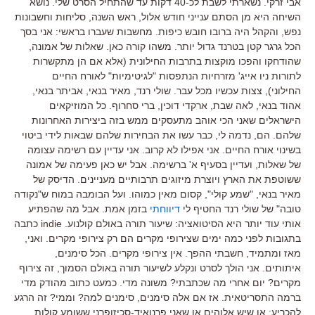
אבי זרקי. נשארתי לשבת לכ-40 דקות עד שהתחיל הסרט שלי. נושא
השיחה היא מן הסתם ענייני חודש אלול, ראש השנה, סליחות וחשבונות
נפש, והקהל היה ברובו חובש כיפות. מחשבות שעברו בראשי: אני בסך
הכל גרגר קטן בטרנד גדול יותר. משהו קורה כאן. שאלות של אמונה,
שהודחקו והפכו מוקצות בתרבות החילונית (אלא אם הן מתקשרות
לתורות ניו אייג' מזרחיות הנתפסות "לגיטימיות" לאורח החיים
החילוני), צצות עכשיו מכל עבר. שולי רנד, מאיר בנאי, אביתר בנאי,
אהוד בנאי, לאה שבת, ארקדי דוכין, ברי סחרוף. כל המוזיקאים
הישראלים שאני הכי אוהב מתעסקים ממש בזה ביצירות האחרונות
שלהם. הם, נדמה לי, כבר עשו את הבחירות שלהם שבאות לידי ביטוי
בשינוי אורח החיים. אני אפילו לא קרוב. אני עדיין עם רשימה עצומה
של שאלות, ועדיין בסעיף א' ברשימה. אבל יש כאן פעימה של אמונה
ששוטפת את הארץ ויוצרת מיזוגים תרבותיים מעניינים. הדיסק של
מאיר בנאי, "שמע קולי", קסום מאין כמוהו. ועל הבומבה במוח ש"נקודה
טובה" של שולי רנד החטיף לי
דיווחתי
בזמן אמת. אבל מה שהפתיע
אותי עוד יותר היא הסיטואציה: שיעור תורה באולם קולנוע. indie כתבה
בתגובות לפני כמה ימים שצירופי מקרים הם רק צירופי מקרים. ואני,
מאז ומתמיד, חשבתי ההפך. אין צירופי מקרים. הכל סימנים,
איתותים. אני הולך לסרט ונקלע לשיעור תורה באולם הסמוך, זה צירוף
מקרים? יום אחרי מה שכתבתי? משונה מדי. כמעט כתוב מהודק מדי
ברמה התסריטאית. אז אם אלה סימנים, סימנים למה? וממי? זה הרגע
להכריע: או שיש אלוהים או שאני פרנואיד-סכיזופרני ששומע קולות