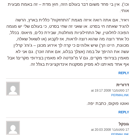
וכו'). אין בי פחד משום דבר בעולם הזה, חוץ מדת – זה באמת מבעית
אותי.
ויאיר, אם אתה רואה איזה מגמת "התחזקות" כללית בארץ, הרשה
להגיד שאתה חי בסרט. או שאני זה שחי בסרט, כי בעולם שלי יש מגמה
הפוכה לחלוטין, של התחילוניות מוחלטת, שבירת כלים, מיאוס. בכלל,
כל אחד רוצה מה שהוא רוצה לראות, אז לקבוע (או לשאול שאלה,
מכוונת, היינו הך) שיש אלוהים כי קרה לך אירוע מכונן – ג'ורג' קרלין
עשה את ההיפך על במה (אצלך בבלוג, אם אתה זוכר). גם אני לא
מאמין בצירופי מקרים, גם V מ"ונדטה לא מאמין בצירופי מקרים! אבל
אף אחד מאיתנו לא מסיק מסקנות אינדוקציונית בגלל זה.
REPLY
דרורית
17 ספטמבר 2008 at 19:17
PERMALINK
ואוטו פוקוס, כתבת יפה.
REPLY
גונקל
17 ספטמבר 2008 at 20:03
PERMALINK