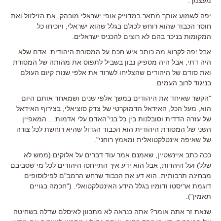
מעצמך:
יפה לשמוע אותך מתאר במדוייק אופי ישראלי מובהק, את הזילזול ואת
חוסר הכבוד שהוא רוחש לכולם בגלל שהוא ישראלי, ויוכיחו כל
המקומות בניכר בהם לא רוצים להכניס ישראלים.
אבל יפה לקרוא מה כותב איש חכם על המסורת היהודית. אדם שלא
היה דתי, אבל היה מספיק נבון בשביל לתפוס את מהותה של המסורת
ואת סודם של היהודים שהצליחו לשרוד את אלפי שנות קיום העולם
בניגוד לרוב העמים.
"הקשר שאיחד את היהודים במשך אלפי שנים ושמאחד אותם היום
הוא, מעל הכל, האידאל הדמוקרטי של צדק סוציאלי, בצירוף האידאל
של עזרה הדדית וסובלנות בין כל בני־האדם עלי אדמות… המאפיין
השני של המסורת היהודית הוא הכבוד הגדול שהיא רוחשת לכל צורה
של שאיפה אינטלקטואלית ומאמץ רוחני".
ככה כתב איינשטיין, שאמנם אמר עוד דברים על אלוקים (ממש לא
שלל) ועל היהדות, אבל הוא ידע איך התייחסו היהודים לכל מי שסביבם
מבחינה תרבותית. הוא דע את הכבוד שרחש הרמב"ם לפילוסופים
דוגמת אריסטו ודומיו בגלל הידע האינטלקטואלי. ("חכמה בגויים
תאמין").
שנאת זר אתה אומר? אתה כנראה לא מתכוון לאיסלם שדלה בשחיטה