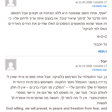
17 ספטמבר 2008 at 21:45
PERMALINK
"אסף, אתה חושב שאמונה היא ללא הוכחות או תנאים אבל הפוסט
הזה מדבר על “סימן” שיאיר קיבל, אז בעצם אתה צריך לרחם עליו. כי
זה אומר שהוא מהאנשים המסכנים האלו שחיים את החיים האדירים
האלו לפי לוגיקה"
2+2=4
כל הכבוד
REPLY
יובל
17 ספטמבר 2008 at 22:23
PERMALINK
כן, כבר התנצלתי על השימוש בלוגיקה. אבל אתה מסכים איתי שאין לי
ברירה במצבי האומלל וחסר התקווה. תשתמש בפנימיות היהודית
המוסרית שלך ותרחם עליי – "המלבין פני חברו ברבים – אין לו חלק
לעולם הבא". מצד שני, זה משפט לוגי של אם-אז, היישר מספרי
הפסיכומטרי. אין לי מה לומר לך, תעשה מה שהפנימיות אומרת לך
לעשות.
God willing, we will prevail, in peace and freedom from fear, and