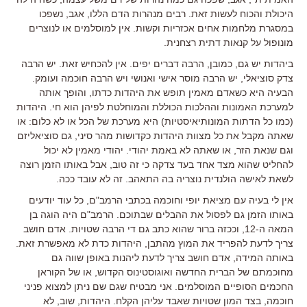
היכולת והכוח לעשות זאת. רבים מנהרות הדם הללו, אגב, נשפכו
במסגרת מלחמות אחים אכזריות וקשות. אין למוסלמים או לנוצרים
מונופול על קנאות דתית רצחנית.
ביהדות יש גם, כמובן, הרבה דברים יפים. אין להכחיש זאת. יש הרבה
צדק סוציאלי, יש הרבה מוסר אישי ואנושי ויש הרבה חוכמה ועומק.
הבעיה היא כשאדם מאמין תופש את היהדות כדתו, והופך אותה
למערכת האמונות וההלכות הכוללת והמוחלטת לפיהן הוא חי. היהדות
(כמו כל הדתות המונותיאיסטיות) היא מערכת של הכל או לא כלום: או
שאתה מקבל את כל מצוות היהדות כקדושות מהר סיני, גם סוציאליזם
וגם שנאת הזר, או שאתה לא באמת יהודי. יהודי מאמין לא יכול
להחליט שהוא מצד אחד בעד צדקה כי זה טוב, אבל באותו הזמן רוצה
לשאת לאישה הולנדית נוצריה בה התאהב. זה לא עובד ככה.
אין לי בעיה עם מציאת יופי וחוכמה בכתבי הרמב"ם, כל עוד יודעים
באותו הזמן גם לפסול את ההבלים שבתוכם. הרמב"ם היה הוגה בן
המאה ה-12, וככזה ברור שהוא כתב גם די הרבה שטויות. אדם חושב
צריך לדעת להפריד את המוץ מהתבן, היהדות כדת לא מאפשרת זאת.
באותה המידה, אדם חושב צריך לדעת ליהנות באופן שווה גם
מחוכמתם של הברית החדשה ואוגוסטינוס הקדוש, או של הקוראן
החכמים הסופיים המוסלמים. אני מבטיח שגם שם ניתן למצוא פניני
חוכמה, בצד המון שטויות שאבד עליהן הקלח. היהדות, שוב, לא