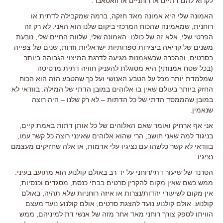
לקרוא להם דתיים או רוחניים או וואטאבר.
האמונה שלי היא אמונה מאד חזקה, ברמה שמקבילה לדתית או
רוחנית, שמאמינה שהכוח המרכזי ביקום שלנו הוא האני. לא רק זה
הפרטי שלי, אלא זה של כולנו. האמונה שלי, שלוות החיים שלי, נובעת
משנים של קריאה ביצירות ספרותיות ישראליות וזרות, שנים של צפייה
בסרטים, וההכרה שכשאמנות מגיעה לדרגת המיצוי הגבוהה ביותר
(בכל שטח אמנותי) היא מסוגלת להעניק חוויה דתית מרטיטה
שמלמדת יותר מכל על הטבע האנושי ועל כך שהטבע הזה הוא הכוח
החזק ביותר בעולם שאין בו אלוהים במובן הדתי של המילה. בוודאי לא
במובן שהממסד הדתי של כל הדתות – לא רק שלנו – היה רוצה
שנאמין.
אני אף ארחיק ואומר שאם האלוהים של כל אותן דתות באמת קיים,
בניגוד למה שאני חושב, הרי שהוא אלוהים שאינני רוצה כל קשר עמו,
בוודאי לא קשר כלשהו עם נציגיו עלי אדמות, או אלה שחזיקים מעצמם
נציגיו.
הטרנד של שיעור דתי/רוחני על יד רב באולם קולנוע הוא מתועב בעיני.
ממש כשם שאין מקום להקרין סרטים בבתי כנסת, מסגדים וכנסיות,
אין מקום לשיעורי יהדות/נצרות או איזה רוחניות שלא תהיה, באולם
קולנוע. אולם קולנוע נועד להצגת סרטים, אולם קולנוע נועד מעצם
הוויתו לספק צורך רוחני מאד אחר מזה של אנשי דת למיניהם, ממש