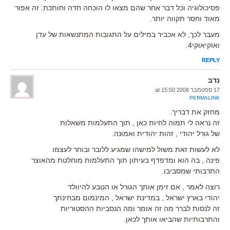
פסיכולוגיה וכל דבר אחר שהם מצאו לו הוכחה חדה וחותכת. זה אפור
מאוד וחסר תקווה יותר.
מעבר לכך, לא אכביר במילים על התגובות המתנשאות של עדן
ואוקיאוקי4.
REPLY
נדב
17 ספטמבר 2008 at 15:50
PERMALINK
מחזק את דבריך.
זה נראה לי תמוה לחיות כאן , תוך התעלמות משאלות
של גורל יהודי , זהות יהודית ואמונה.
לא לעשות זאת משול למישהו שמגיע ללובר ובוחר לעצמו
פינה , בה הוא ומדפדף בעיתון תוך התעלמות מוחלטת מהאוצר
התרבותי שמסביבו.
רוצה לאמר , אם זימן אותך הגורל או הטבע להיוולד
יהודי בארץ ישראל , במדינת ישראל , המינמום מבחינתך
זה לנסות לברר מה זה אומר ומה הנסביות ההסטוריות
והתרבותיות שהביאו אותך לכאן.