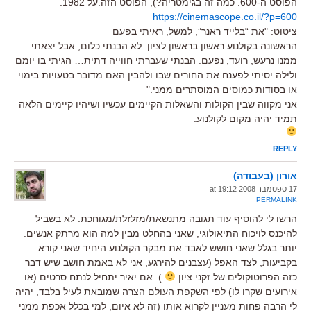
הפוסט ה-600. כמה זה בגימטריה?), הפוסט הזה:על 1982.
https://cinemascope.co.il/?p=600
ציטוט: "את “בלייד ראנר”, למשל, ראיתי בפעם
הראשונה בקולנוע ראשון בראשון לציון. לא הבנתי כלום, אבל יצאתי
ממנו נרעש, רועד, נפעם. הבנתי שעברתי חווייה דתית… הגיתי בו יומם
ולילה יסיתי לפענח את החורים שבו ולהבין האם מדובר בטעויות בימוי
או בסודות כמוסים המוסתרים ממני."
אני מקווה שבין הקולות והשאלות הקיימים עכשיו ושיהיו קיימים הלאה
תמיד יהיה מקום לקולנוע.
REPLY
אורון (בעבודה)
17 ספטמבר 2008 at 19:12
PERMALINK
הרשו לי להוסיף עוד תגובה מתנשאת/מזלזלת/מגוחכת. לא בשביל
להיכנס לויכוח התיאולוגי, שאני בהחלט מבין למה הוא מרתק אנשים.
יותר בגלל שאני חושש לאבד את מבקר הקולנוע היחיד שאני קורא
בקביעות, לצד האפל (עצבנים להירגע, אני לא באמת חושב שיש דבר
כזה הפרוטוקולים של זקני ציון
). אם יאיר יתחיל לנתח סרטים (או
אירועים שקרו לו) לפי השקפת העולם הצרה שמובאת לעיל בלבד, יהיה
לי הרבה פחות מעניין לקרוא אותו (זה לא איום, למי בכלל אכפת ממני