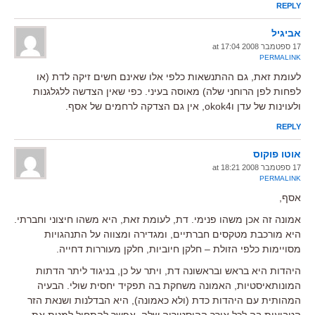
REPLY
אביגיל
17 ספטמבר 2008 at 17:04
PERMALINK
לעומת זאת, גם ההתנשאות כלפי אלו שאינם חשים זיקה לדת (או
לפחות לפן הרוחני שלה) מאוסה בעיני. כפי שאין הצדשה ללגלגנות
ולעוינות של עדן וokok4, אין גם הצדקה לרחמים של אסף.
REPLY
אוטו פוקוס
17 ספטמבר 2008 at 18:21
PERMALINK
אסף,
אמונה זה אכן משהו פנימי. דת, לעומת זאת, היא משהו חיצוני וחברתי.
היא מורכבת מטקסים חברתיים, ומגדירה ומצווה על התנהגויות
מסויימות כלפי הזולת – חלקן חיוביות, חלקן מעוררות דחייה.
היהדות היא בראש ובראשונה דת, ויתר על כן, בניגוד ליתר הדתות
המונותאיסטיות, האמונה משחקת בה תפקיד יחסית שולי. הבעיה
המהותית עם היהדות כדת (ולא כאמונה), היא הבדלנות ושנאת הזר
הטבועות בה לכל אורך ההיסטוריה שלה. אפשר להתחיל למנות את