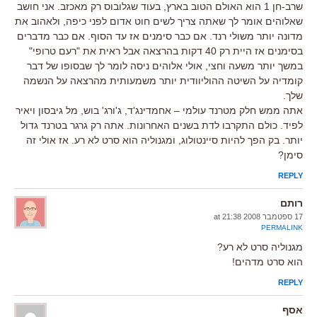
שרב-חן 1 הוא האולם הטוב בארץ, בעוד שגלובוס רק מאכזב. אני חושב
שאלוהים אומר לך שאתה צריך לשים חוט אדום לפני כיפה, ולאהוב את
מדונה יותר משולי רנד. אם כבר סימנים אז עד הסוף. אם כבר מדברים
בסימנים אז היית רק 40 דקות בהרצאה אבל ראית את "רעם טרופי"
במשך יותר משעה וחצי, אולי אלוהים ניסה לומר לך שבסופו של דבר
קומדיה על השיטה ההוליוודית יותר משמעותית מהרצאה על הנשמה
שלך.
אתה ממש חלק מטרנד עולמי – אחמדינג'ד, ג'ורג' בוש, מל גיבסון ויאיר
לפיד. כולם התקרבו לדת בשנים האחרונות. אתה רק גרגר בטרנד גדול
יותר. בק הפך להיות סיינטולוג, ומגנוליה הוא סרט לא רע. אז אולי זה
סימן?
REPLY
רותם
17 ספטמבר 2008 at 21:38
PERMALINK
מגנוליה סרט לא רע?
הוא סרט מדהים!
REPLY
אסף