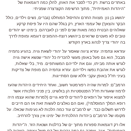
באתרים ברשת. רק כדי לסבר את האוזן, להלן כמה דוגמאות של
"היהדות האמיתית", מתוך הרשימה הקצרצרה שמניתי:
יהושע בן נון: מצוות החרם והחיסול המוחלט (גברים, נשים וילדים, כולל
הבקר והצאן!) של עממי הארץ, רק בגלל שהם היו על פיסת קרקע
שאלוהים הבטיח כמה מאות שנים לפני כן לאברהם. בימינו יש יהודים
טובים לא מעטים שרואים ביהושע רוצח-ההמונים דוגמא ומופת לדרך
בה יהודי צריך לנהוג בארץ הקודש.
עזראא ונחמיה: עזרא ציווה שאסור על יהודי לשאת גויה. בהגיע נחמיה
מבבל, הוא גם פעל באופן מעשי להכריח כל יהודי שנשא אישה גויה
לגרש אותה מביתו, וגם את ילדיהם המשותפים. מיד, בלי שאלות,
לגרש את אהובת נפשו וילדיהם. עזרא ונחמיה הם מופת של צדיקות
בעיני חז"ל באופן עקבי וללא שום הסתייגות.
הרמב"ם: למרות שהיה רפורמטור חשוב, ואחד היחידים היהדות שהעז
לרמוז שאגדות חז"ל הפנטסטיות הן בולשיט, בין פניני הלכותיו אשר
למצוא איסור על רופאים ליהודים לרפא גויים (למרות שהוא עצמו היה
רופא המלך המוסלמי!), ואם הם נאלצים לעשות זאת אז הם חייבים
לדרוש תשלום כבד. יש לרמב"ם עוד כמה הלכות לא נעימות שכאלו. על
מקומו של הרמב"ם ביהדות ההלכתית של ימינו אין צורך להרחיב.
אלו רק דוגמאות ספורות מתוך ים של בדלנות ושנאת הזר. ה"יהדות
האמיתית", אגב, שפכה גם כמה נהרות של דם משל עצמה, כשהיה לה