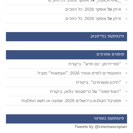
_LiBERTiNE_
על
אוסקר 2026: כל הזוכים
איתן
על
אוסקר 2026: כל הזוכים
איתן
על
אוסקר 2026: כל הזוכים
סינמסקופ בפייסבוק
פוסטים אחרונים
״ספיידרמן: יום חדש״, ביקורת
המועמדים לפרס אופיר 2026: ״עצמאות״ מוביל
״תיכון מגשימים״, ביקורת
״האודיסאה״ של כריסטופר נולאן, ביקורת
פסטיבל הקולנוע בירושלים 2026: שמונה או תשע המלצות
סינמסקופ בטוויטר
Tweets by @cinemascopian