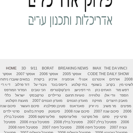
HOME
3D
9/11
BORAT
BREAKING NEWS
IMAX
THE DA VINCI
THE DAILY SHOW
CODE
אוסקר 2005
אוסקר 2006
אוסקר 2007
אוסקר
2008
אורחים
אינטרנט
אנג לי
אנימציה
ארכיון
ביקורת
במאים שעברו ניתוח
לשינוי מין
בקרוב
בשוטף
בתי קולנוע
ג'יימס בונד
גיבורי על
דוד פרלוב
די.וי.די
דפש מוד
האחים כהן
היי דפינישן
היצ'קוק/טריפו
הכי טובים
המדור המודפס
הספד
וודי אלן
טלוויזיה
טעויות תרגום
טריילרים
טרקובסקי
ישראל
כללי
מאבק היוצרים
מוזיקה
מועדון הגנוזים
מועדון הגנוזים 2007
מועצת הקולנוע
מפיצים
מר משיב
ניו יורק
סאנדאנס
סטיבן ספילברג
סיכום העשור
סיכום שנה
2006
סיכום שנה 2007
סיכום שנה 2008
סינמטק
סקירת בלוגים
סרטי ילדים
סרטי קיץ
סתם
פול מקרטני
פוליצרוסקופ
פוליצרסקופ 2006
פסטיבל ברלין
2006
פסטיבל ברלין 2007
פסטיבל ברלין 2008
פסטיבל ונציה 2006
פסטיבל
ונציה 2007
פסטיבל חיפה 2006
פסטיבל חיפה 2007
פסטיבל חיפה 2008
פסטיבל טורונטו 2006
פסטיבל ירושלים 2006
פסטיבל ירושלים 2007
פסטיבל