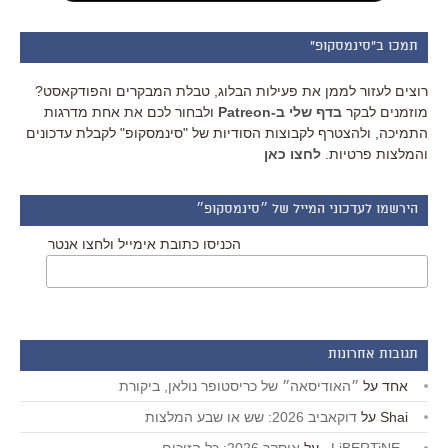
תמכו ב"סינמסקופ"
רוצים לעזור לממן את פעילות הבלוג, טבלת המבקרים והפודקאסט?
מוזמנים לבקר
בדף שלי ב-Patreon
ולבחור לכם את אחת מדרגות
התמיכה, ולהצטרף לקבוצות הסודיות של "סינמסקופ" לקבלת עדכונים
והמלצות פרטיות.
לחצו כאן
הירשמו לעדכוני המייל של ״סינמסקופ״
הכניסו כתובת אימייל ולחצו אנטר
תגובות אחרונות
אחד
על
״האודיסאה״ של כריסטופר נולאן, ביקורת
Shai
על
דוקאביב 2026: שש או שבע המלצות