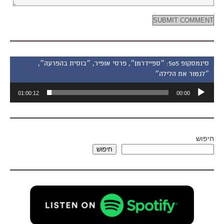
סינמסקופ 505: ״ספיידרמן״, פרסי אופיר, ״בוסית בהפרעה״,
״לגמור את הלילה״
נגן
01:00:12
00:00
אודיו
חיפוש
חיפוש