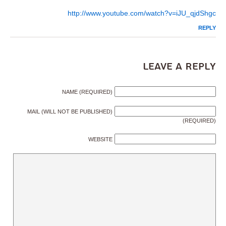
http://www.youtube.com/watch?v=iJU_qjdShgc
REPLY
Leave a Reply
NAME (REQUIRED)
MAIL (WILL NOT BE PUBLISHED)
(REQUIRED)
WEBSITE