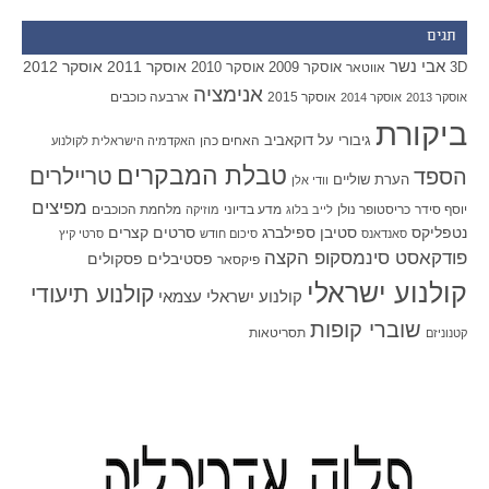
תגים
אבי נשר
אוסקר 2011
אוסקר 2012
אוסקר 2009
אוסקר 2010
3D
אווטאר
אנימציה
אוסקר 2015
ארבעה כוכבים
אוסקר 2013
אוסקר 2014
ביקורת
גיבורי על
דוקאביב
האחים כהן
האקדמיה הישראלית לקולנוע
טבלת המבקרים
טריילרים
הספד
הערת שוליים
וודי אלן
מפיצים
יוסף סידר
כריסטופר נולן
מדע בדיוני
מלחמת הכוכבים
לייב בלוג
מוזיקה
סטיבן ספילברג
סרטים קצרים
נטפליקס
סאנדאנס
סיכום חודש
סרטי קיץ
פודקאסט סינמסקופ הקצה
פסטיבלים
פסקולים
פיקסאר
קולנוע ישראלי
קולנוע תיעודי
קולנוע ישראלי עצמאי
שוברי קופות
תסריטאות
קטנוניזם