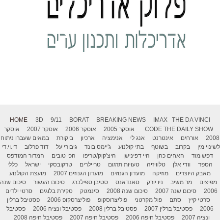
HOME
3D
9/11
BORAT
BREAKING NEWS
IMAX
THE DA VINCI
THE DAILY SHOW
CODE
אוסקר 2005
אוסקר 2006
אוסקר 2007
אוסקר
2008
אורחים
אינטרנט
אנג לי
אנימציה
ארכיון
ביקורת
במאים שעברו ניתוח
לשינוי מין
בקרוב
בשוטף
בתי קולנוע
ג'יימס בונד
גיבורי על
דוד פרלוב
די.וי.די
דפש מוד
האחים כהן
היי דפינישן
היצ'קוק/טריפו
הכי טובים
המדור המודפס
הספד
וודי אלן
טלוויזיה
טעויות תרגום
טריילרים
טרקובסקי
ישראל
כללי
מאבק היוצרים
מוזיקה
מועדון הגנוזים
מועדון הגנוזים 2007
מועצת הקולנוע
מפיצים
מר משיב
ניו יורק
סאנדאנס
סטיבן ספילברג
סיכום העשור
סיכום שנה
2006
סיכום שנה 2007
סיכום שנה 2008
סינמטק
סקירת בלוגים
סרטי ילדים
סרטי קיץ
סתם
פול מקרטני
פוליצרוסקופ
פוליצרסקופ 2006
פסטיבל ברלין
2006
פסטיבל ברלין 2007
פסטיבל ברלין 2008
פסטיבל ונציה 2006
פסטיבל
ונציה 2007
פסטיבל חיפה 2006
פסטיבל חיפה 2007
פסטיבל חיפה 2008