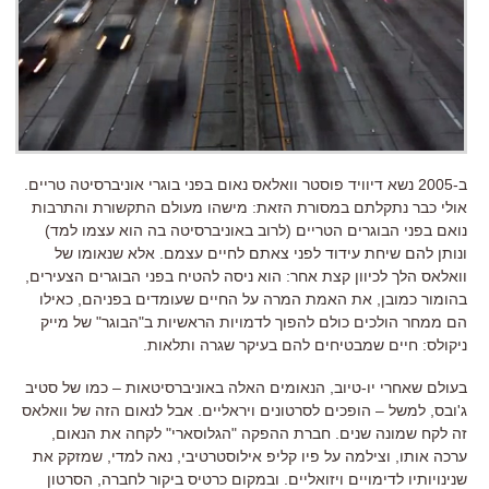
ב-2005 נשא דיוויד פוסטר וואלאס נאום בפני בוגרי אוניברסיטה טריים.
אולי כבר נתקלתם במסורת הזאת: מישהו מעולם התקשורת והתרבות
נואם בפני הבוגרים הטריים (לרוב באוניברסיטה בה הוא עצמו למד)
ונותן להם שיחת עידוד לפני צאתם לחיים עצמם. אלא שנאומו של
וואלאס הלך לכיוון קצת אחר: הוא ניסה להטיח בפני הבוגרים הצעירים,
בהומור כמובן, את האמת המרה על החיים שעומדים בפניהם, כאילו
הם ממחר הולכים כולם להפוך לדמויות הראשיות ב"הבוגר" של מייק
ניקולס: חיים שמבטיחים להם בעיקר שגרה ותלאות.
בעולם שאחרי יו-טיוב, הנאומים האלה באוניברסיטאות – כמו של סטיב
ג'ובס, למשל – הופכים לסרטונים ויראליים. אבל לנאום הזה של וואלאס
זה לקח שמונה שנים. חברת ההפקה "הגלוסארי" לקחה את הנאום,
ערכה אותו, וצילמה על פיו קליפ אילוסטרטיבי, נאה למדי, שמזקק את
שנינויותיו לדימויים ויזואליים. ובמקום כרטיס ביקור לחברה, הסרטון