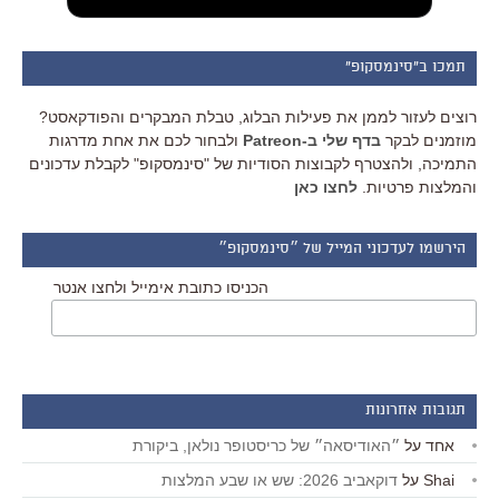
תמכו ב"סינמסקופ"
רוצים לעזור לממן את פעילות הבלוג, טבלת המבקרים והפודקאסט?
מוזמנים לבקר
בדף שלי ב-Patreon
ולבחור לכם את אחת מדרגות
התמיכה, ולהצטרף לקבוצות הסודיות של "סינמסקופ" לקבלת עדכונים
והמלצות פרטיות.
לחצו כאן
הירשמו לעדכוני המייל של ״סינמסקופ״
הכניסו כתובת אימייל ולחצו אנטר
תגובות אחרונות
אחד
על
״האודיסאה״ של כריסטופר נולאן, ביקורת
Shai
על
דוקאביב 2026: שש או שבע המלצות