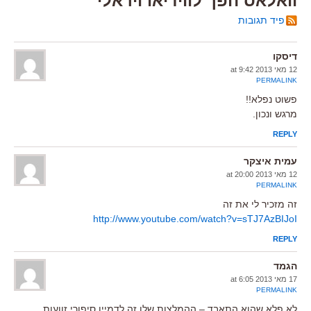
וואלאס הפך לווידיאו ויראלי”
פיד תגובות
דיסקו
12 מאי 2013 at 9:42
PERMALINK
פשוט נפלא!!
מרגש ונכון.
REPLY
עמית איצקר
12 מאי 2013 at 20:00
PERMALINK
זה מזכיר לי את זה
http://www.youtube.com/watch?v=sTJ7AzBIJoI
REPLY
הגמד
17 מאי 2013 at 6:05
PERMALINK
לא פלא שהוא התאבד – ההמלצות שלו זה לדמיין סיפורי זוועות