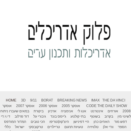
HOME
3D
9/11
BORAT
BREAKING NEWS
IMAX
THE DA VINCI
THE DAILY SHOW
CODE
אוסקר 2005
אוסקר 2006
אוסקר 2007
אוסקר
2008
אורחים
אינטרנט
אנג לי
אנימציה
ארכיון
ביקורת
במאים שעברו ניתוח
לשינוי מין
בקרוב
בשוטף
בתי קולנוע
ג'יימס בונד
גיבורי על
דוד פרלוב
די.וי.די
דפש מוד
האחים כהן
היי דפינישן
היצ'קוק/טריפו
הכי טובים
המדור המודפס
הספד
וודי אלן
טלוויזיה
טעויות תרגום
טריילרים
טרקובסקי
ישראל
כללי