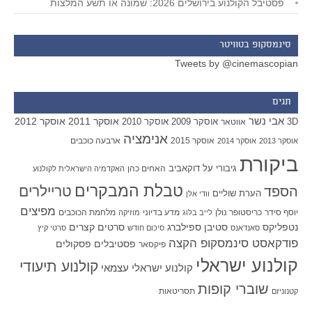
פסטיבל הקולנוע בירושלים 2026: שמונה או תשע המלצות
סינמסקופ בטוויטר
Tweets by @cinemascopian
תגים
אבי נשר
אוסקר 2011
אוסקר 2012
אוסקר 2009
אוסקר 2010
3D
אווטאר
אנימציה
אוסקר 2015
ארבעה כוכבים
אוסקר 2013
אוסקר 2014
ביקורת
גיבורי על
דוקאביב
האחים כהן
האקדמיה הישראלית לקולנוע
טבלת המבקרים
טריילרים
הספד
הערת שוליים
וודי אלן
מפיצים
יוסף סידר
כריסטופר נולן
מדע בדיוני
מלחמת הכוכבים
לייב בלוג
מוזיקה
סטיבן ספילברג
סרטים קצרים
נטפליקס
סאנדאנס
סיכום חודש
סרטי קיץ
פודקאסט סינמסקופ הקצה
פסטיבלים
פסקולים
פיקסאר
קולנוע ישראלי
קולנוע תיעודי
קולנוע ישראלי עצמאי
שוברי קופות
תסריטאות
קטנוניזם