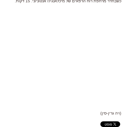
כשבחדר מרחפת רוח הרפאים של מיכלאנג'לו אנטוניוני. 15 דקות.
(ויה גרין-סין)