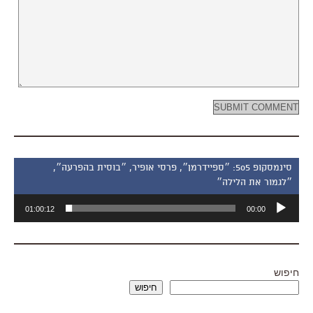
סינמסקופ 505: ״ספיידרמן״, פרסי אופיר, ״בוסית בהפרעה״,
״לגמור את הלילה״
נגן
01:00:12
00:00
אודיו
חיפוש
חיפוש