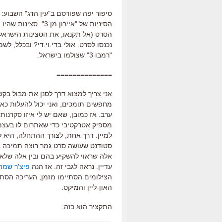
סיפור יפה שפורסם ב"עין הדג" השבוע: 
הסיניות של "איירון 
נכנסו לסרט. אולי בדי.וי.די? ובכלל, ל
"רמבו 3" שצולמו בישראל.
==============
אני צריך למצוא דרך לסנן את מבול בק
מחפשים תומכים, ואני יכול להעלות כאן
ערב. אז כמובן, שאם יש לי איזו סקרנו
מספיק אטרקטיבי כדי שאתרום לו בעצמי
למיין. דרך אחת, לצורך ההתחלה, היא ל
סטודנט שעושה סרט גמר רוצה תמיכה באת
אלה שראוי להשקיע בהם ובין אלה שלא יי
עדיין. נראה לגבי זה. אז הנה
פיצ'ר שמח
האון-ליין והמיקס.
התקציר הוא כזה: