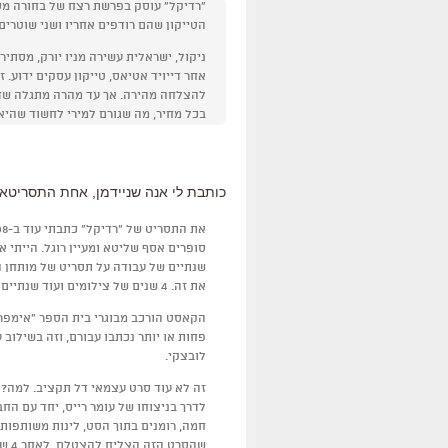
"רדיקל" עוסק בפרשת רצח של בחורה מסת
הטייקון שהם רודפים אחריו ושני שוטרים
ניקול, ישראלית עשירה מניו יורק, מסת
אחר דייויד אטיאס, טייקון עסקים ידוע.
להצלחה מהירה. אך עד מהרה מתגלה שד
בכל מחיר, מה שגורם למירי לחשוד שהיא
כותבת לי אנה שניידמן, אחת התסריטאי
סופרים אסף שליטא ומעיין רוגל. הייתי 
שנתיים של עבודה על תסריט של מותחן ה
את זה. 4 שנים של צילומים ועוד שנתיים של עריכה. הגענו לפיינל קאט!
הקאסט הורכב מבוגרי בית הספר "אימפרו
פחות או יותר נכתבו עבורם, וזה בשילו
לובצקי.
זה לא עוד סרט עצמאי דל תקציב. למה?
לדרך בניצוחו של עומר רייס, יחד עם ה
חמה, רומנים בתוך הסט, לינות משותפות
שהס