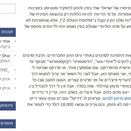
סיפורו של ישראלי שחי בסין ולוהק לתפקיד סטטיסט בסצינות
מן 3". סצינות שהיו אמורות, על פי הדיווח, להיות כלולות רק בהוצאה הסינית של
הסרט (אל תקנאו, את הסצינות הישראליות שלנו הקיץ נקבל ב"מלחמת העולם Z"). אלא שהסצינות לא
שמוע על סרט הוליוודי שצולם בסין נשמע זהה לדיווחים מהסט של
תגובות 
אחד
ע
ביקור
שות התמיכה לסרטים באתרי גיוס ההון החברתיים. הרבה סרטים
Shai
ע
המלצו
 לינקים ל"אינדי-גוגו", "הדסטארט" ו"קיקסטארטר" מבוקר עד
ת אישית מהפרויקט, שם שמסקרן אותי, או פרויקט שנראה לי
_LiBERTiNE_
, אני משתף כאן. אבל לגבי כל השאר אני צריך למצוא דרך
איתן
ע
העדיף פיצ'רים על פני סרטים קצרים. הגענו למצב שבו כל
רי מימון קהילתי. שזה בסדר, אבל אין לי דרך להבדיל בין
איתן
ע
צא מהם כלום. אבל פיצ'רים, בשלב הזה, עדיין די נדירים.
פש מימון לסיום
. קוראים לו "רדיקל" ומביים אותו עומר רייס.
הצילומים הסתיימו מזמן, העריכה הסתיימה לא מזמן, והם צריכים עכשיו 18,000 דולר כדי לגמור את
סינמסקו
פוסטים 