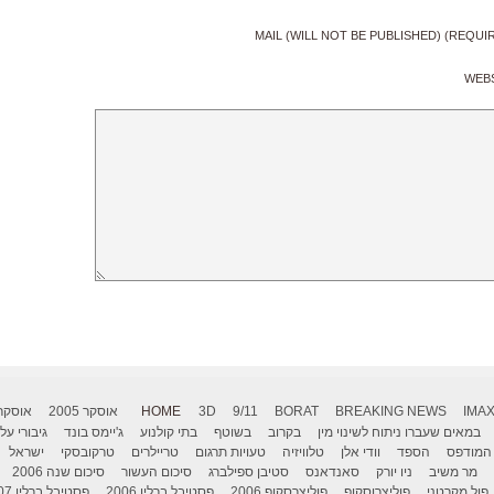
MAIL (WILL NOT BE PUBLISHED) (REQUI
WEB
IMA
BREAKING NEWS
BORAT
9/11
3D
HOME
אוסקר 2005
אוסקר 006
במאים שעברו ניתוח לשינוי מין
בקרוב
בשוטף
בתי קולנוע
ג'יימס בונד
גיבורי על
המודפס
הספד
וודי אלן
טלוויזיה
טעויות תרגום
טריילרים
טרקובסקי
ישראל
מר משיב
ניו יורק
סאנדאנס
סטיבן ספילברג
סיכום העשור
סיכום שנה 2006
פול מקרטני
פוליצרוסקופ
פוליצרסקופ 2006
פסטיבל ברלין 2006
פסטיבל ברלין 2007