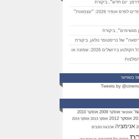
רמן: יום חדש״, ביקורת
המועמדים לפרס אופיר 2026: ״עצמאות״
 מגשימים״, ביקורת
סאה״ של כריסטופר נולאן, ביקורת
פסטיבל הקולנוע בירושלים 2026: שמונה או
מלצות
פ בטוויטר
Tweets by @cinem
שר
אוסקר 2009
אוסקר 2010
אווטאר
אוסקר 2012
אוסקר 2013
אוסקר 2014
אנימציה
ארבעה כוכבים
רת