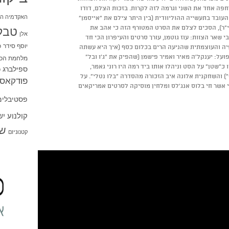
חפה אחד את השני וגרמה לזה לקרות. בזכות הצלם, דודו
האקדמיה הי
העובד בתעשייה ההוליוודית (בין היתר צילם את "אייסמן"
מריקאי – למעשה היה second unit, י"ר), הסכים לצלם את הסרט המטורף הזה כי אהב את
טבל
אלן
י שאר הצוות: עוז גוטמן, עורך סרטים והעיפרון הכי חד
יוסף סידר
כ
יה והעוצמתית שהניעה הרים בכלום כסף (איך היא עשתה
ועל: יענקל'ה מאיר ואמיר פישמן (שהפיק את "ג'ו ובל"
מלחמת הכו
כ"שטן" על הסט וניהלו אותו ביד רמה היו רוני גאמר,
ספילברג
ס
במאי בזכות עצמו (עם הסרט "המאבק 16") והשחקנית אלונה איב הזכורה מהסדרה "בלו נטלי". על
פודקאסט
י אשר חי בלוס אנג'לס ומלחין מוסיקה לסרטים אמריקאים
פסטיבלים
קולנוע י
שו
קטנוניזם