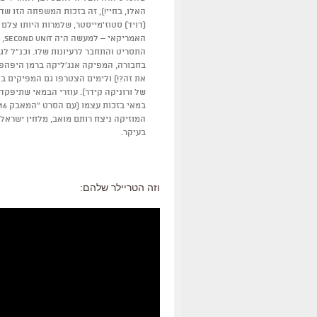
האלו, בחיי!), זה בזכות המשפחה הזו שד
(דויד) סטוז'מייסטר, שלמרות היותו צלם 
הא
התסריט והתחבר לרעיונות שלו. וכנ"ל לגב
בחבורה, המפיקה אנג'ליקה ברמן היפהפ
את זה?!) ולימים הצטרפו גם המפיקים בפ
של ורוניקה קידר). עוזרי הבמאי שתיפקדו 
המוזיקה ניצח רותם מואב, מלחין ישראל
בעיקר.
וזה הטריילר שלהם: