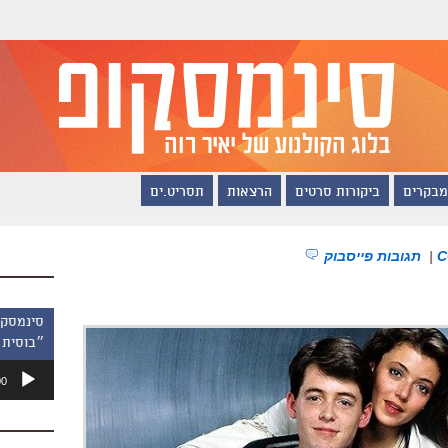
מבקרים
ביקורות סרטים
הרצאות
תסריט.ים
|
תגובות פייסבוק
״בוסית 
נגן
00
אודיו