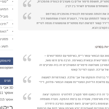
״ספייד
ורית, חושפת סיפור אלים בו מעורבים כנופיה מהפכנית,
 מושחתים שמנסים לשרוד בין לבין.
ירה את זהותה ומצטרפת לכנופיה מהפכנית במרדפם
מוביל
 זה עומד להתחתן עם מירי, דוגמנית זוטרה שמחפשת דרך
ייויד קשור לפרשת רצח מסתורית שהמשטרה מנסה לטייח
״תיכון
 הקורבן הבא.
״האודי
תשע ה
ות בסרט:
את התסריט של "רדיקל" כתבתי עוד ב-2008 עם הבמאי עומר רייס, בשיתוף עם התסריטאים –
אז תסריטאית ובמאית בשאיפה. הרבה מים זרמו מאז,
סינמסקו
מורכב משלושה סיפורים המשולבים זה בזה ומניעים זה
ascopian
" בניהולו והפקתו של אבי מלכה. כשהדמויות למעשה
תגים
ב עם מלאכת הליהוק המצויינת שעשה הבמאי–מלהק, דידי
אבי נ
3D
אוסקר 2011
 כי זה היה כמעט חסר תקציב לחלוטין! ההפקה יצאה
חבורה מאימפרו, שעזרה גם ברמת ההפקה. נוצרה משפחה
אוסקר 2015
 וצפופות בלוקיישנים. וזאת למעשה הסיבה היחידה
ביקו
רט הזה הצליח להצטלם, לאחר 4 שנים מפרכות (שאלוהים יודע מאיפה עומר לקח את הכוחות