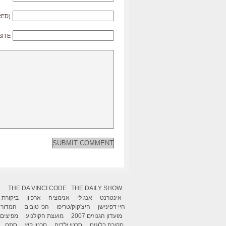
RED)
SITE
X
THE DA VINCI CODE
THE DAILY SHOW
אינטרנט
אנג לי
אנימציה
ארכיון
ביקורת
היי דפינישן
היצ'קוק/טריפו
הכי טובים
המדור 
מועדון הגנוזים 2007
מועצת הקולנוע
מפיצים
סקירת בלוגים
סרטי ילדים
סרטי קיץ
סתם