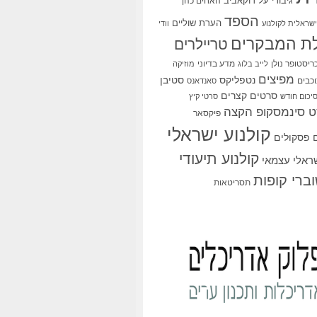
גיבורי על
דוקאביב
האחים כהן
הספד
הערת שוליים
שראלית לקולנוע
וודי
ת המבקרים
טריילרים
ריסטופר נולן
מדע בדיוני
לייב בלוג
מוזיקה
מפיצים
סטיבן
נטפליקס
כבים
סאנדאנס
סרטים קצרים
יכום חודש
סרטי קיץ
 סינמסקופ הקצה
פיקסאר
קולנוע ישראלי
פסקולים
קולנוע תיעודי
שראלי עצמאי
ברי קופות
תסריטאות