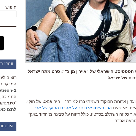
חיפוש
תמכו ב"
בפנים: הבן של ג'ון יוז כותב על אביו # הסטטיסט הישראלי של "איירון מן 3" # סרט מתח ישראלי
רוצים לעז
בות של ישראל
המבקרים 
ב-Patreon
התמיכה, 
ועדון ארוחת הבוקר" ו"שמתי ברז למורה" – היה פנאט של הוקי.
"סינמסקופ
עיתונאי. כעת
הבן העיתונאי כותב על אהבת ההוקי של אביו
לחצו כאן
ך כל זה השתלב בסרטיו. כולל דיווח על סצינה מ"הדוד באק"
נראה אבדה.
הירשמו 