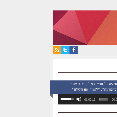
סינמסקופ 505: ״ספיידרמן״, פרסי אופיר,
בהפרעה״, ״לגמור את הלילה״
השתמש
01:00:12
00:
במקש
למעלה/למטה
כדי