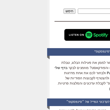
להגביר
או
חיפוש
להנמיך
עוצמת
שמע.
סינמסקופ"
ור לממן את פעילות הבלוג, טבלת
והפודקאסט? מוזמנים לבקר
בדף שלי
ולבחור לכם את אחת מדרגות
ולהצטרף לקבוצות הסודיות של
" לקבלת עדכונים והמלצות פרטיות.
לעדכוני המייל של ״סינמסקופ״