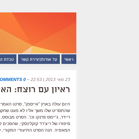
ראשי
על אודות/יצירת קשר
טבלת ה
23 מאי 2013 | 22:53
~
0 COMMENTS
ראיון עם רוצח: הא
היום עולה בארץ "אייסמן", סרטו האמרי
שהתסריט שלו משך אליו לא מעט שחקנים – 
סיפורו של ריצ'רד קוקלינסקי, שהסכים
המאפיה. הנה הסרט התיעודי המקורי, ל