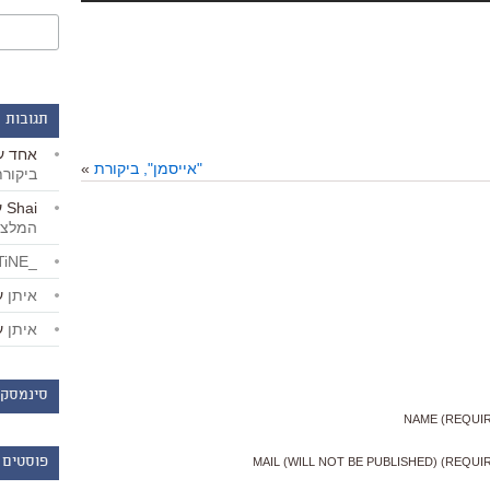
תגובות 
אחד
ע
"אייסמן", ביקורת
»
ביקור
Shai
ע
המלצו
_LiBERTiNE_
איתן
ע
איתן
ע
סינמסקו
NAME (REQUI
פוסטים 
MAIL (WILL NOT BE PUBLISHED) (REQUI