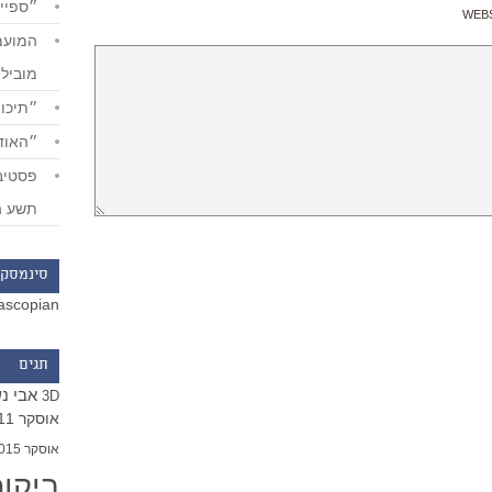
״ספייד
WEB
מוביל
״תיכון
״האודי
תשע ה
סינמסקו
ascopian
תגים
אבי נ
3D
אוסקר 2011
אוסקר 2015
ביקו