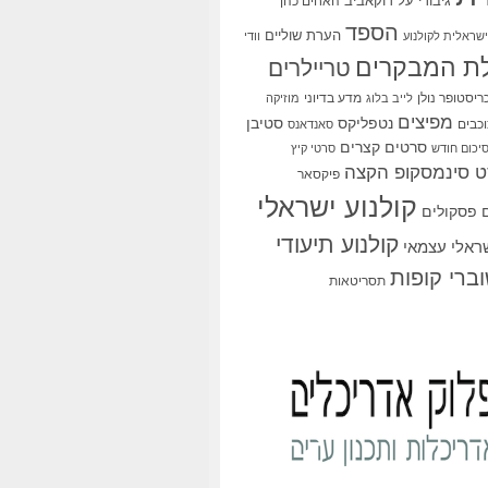
גיבורי על
דוקאביב
האחים כהן
הספד
הערת שוליים
שראלית לקולנוע
וודי
ת המבקרים
טריילרים
ריסטופר נולן
מדע בדיוני
לייב בלוג
מוזיקה
מפיצים
סטיבן
נטפליקס
כבים
סאנדאנס
סרטים קצרים
יכום חודש
סרטי קיץ
 סינמסקופ הקצה
פיקסאר
קולנוע ישראלי
פסקולים
קולנוע תיעודי
שראלי עצמאי
ברי קופות
תסריטאות