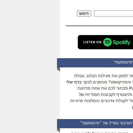
להגביר
או
חיפוש
להנמיך
עוצמת
שמע.
סינמסקופ"
ור לממן את פעילות הבלוג, טבלת
והפודקאסט? מוזמנים לבקר
בדף שלי
ולבחור לכם את אחת מדרגות
ולהצטרף לקבוצות הסודיות של
" לקבלת עדכונים והמלצות פרטיות.
לעדכוני המייל של ״סינמסקופ״