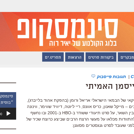
מבקרים
ביקורות סרטים
הרצאות
תסריט.ים
|
תגובות פייסבוק
ייסמן האמיתי
קאי של הבמאי הישראלי אריאל ורומן (בהפקת אהוד בלייברג),
״בוסית 
מייקל שאנון, כריס אוונס, ריי ליוטה, דיוויד שווימר, ווינונה
נגן
ריידר, ג'יימס פרנקו וכו'. הסרט מבוסס, בין השאר, על סרט תיעודי ששודר ב-HBO ב-2001 ובו נחשף
00
אודיו
 להתוודות מכלאו על מעשי הרצח הרבים שביצע כרוצח שכיר של
פני שעובד לסרט גנגסטרים מסוגנן: