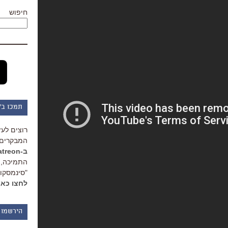
חיפוש
תמכו ב"
רוצים לעז
המבקרים 
ב-Patreon
התמיכה, 
"סינמסקופ
לחצו כאן
הירשמו 