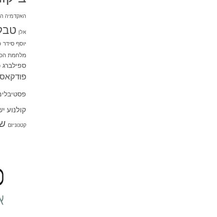
האקדמיה הי
טבל
אלן
יוסף סידר
כ
מלחמת הכו
ספילברג
ס
פודקאסט
פסטיבלים
קולנוע י
שו
קטנוניזם