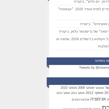
רמן: יום חדש״, ביקורת
המועמדים לפרס אופיר 2026: ״עצמאות״
 מגשימים״, ביקורת
סאה״ של כריסטופר נולאן, ביקורת
פסטיבל הקולנוע בירושלים 2026: שמונה או
מלצות
פ בטוויטר
Tweets by @cinem
שר
אוסקר 2009
אוסקר 2010
אווטאר
אוסקר 2012
אוסקר 2013
אוסקר 2014
אנימציה
ארבעה כוכבים
רת