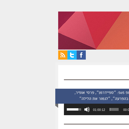
סינמסקופ 505: ״ספיידרמן״, פרסי אופיר,
בהפרעה״, ״לגמור את הלילה״
השתמש
01:00:12
00:
במקש
למעלה/למטה
כדי