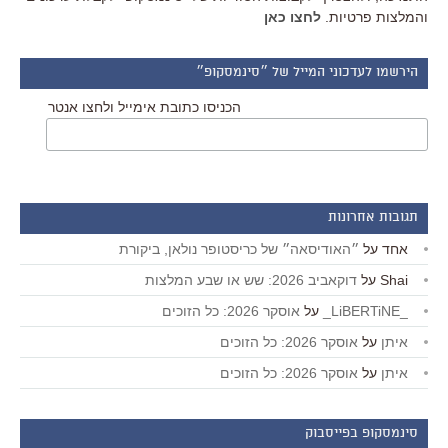
והמלצות פרטיות.
לחצו כאן
הירשמו לעדכוני המייל של ״סינמסקופ״
הכניסו כתובת אימייל ולחצו אנטר
תגובות אחרונות
אחד
על
״האודיסאה״ של כריסטופר נולאן, ביקורת
Shai
על
דוקאביב 2026: שש או שבע המלצות
_LiBERTiNE_
על
אוסקר 2026: כל הזוכים
איתן
על
אוסקר 2026: כל הזוכים
איתן
על
אוסקר 2026: כל הזוכים
סינמסקופ בפייסבוק