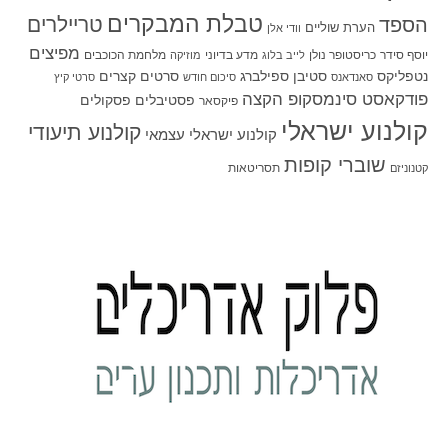
טבלת המבקרים
טריילרים
הספד
הערת שוליים
וודי אלן
מפיצים
יוסף סידר
כריסטופר נולן
מדע בדיוני
מלחמת הכוכבים
לייב בלוג
מוזיקה
סטיבן ספילברג
סרטים קצרים
נטפליקס
סאנדאנס
סיכום חודש
סרטי קיץ
פודקאסט סינמסקופ הקצה
פסטיבלים
פסקולים
פיקסאר
קולנוע ישראלי
קולנוע תיעודי
קולנוע ישראלי עצמאי
שוברי קופות
תסריטאות
קטנוניזם