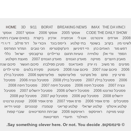
HOME
3D
9/11
BORAT
BREAKING NEWS
IMAX
THE DA VINCI
THE DAILY SHOW
CODE
אוסקר 2005
אוסקר 2006
אוסקר 2007
אוסקר
2008
אורחים
אינטרנט
אנג לי
אנימציה
ארכיון
ביקורת
במאים שעברו ניתוח
לשינוי מין
בקרוב
בשוטף
בתי קולנוע
ג'יימס בונד
גיבורי על
דוד פרלוב
די.וי.די
דפש מוד
האחים כהן
היי דפינישן
היצ'קוק/טריפו
הכי טובים
המדור המודפס
הספד
וודי אלן
טלוויזיה
טעויות תרגום
טריילרים
טרקובסקי
ישראל
כללי
מאבק היוצרים
מוזיקה
מועדון הגנוזים
מועדון הגנוזים 2007
מועצת הקולנוע
מפיצים
מר משיב
ניו יורק
סאנדאנס
סטיבן ספילברג
סיכום העשור
סיכום שנה
2006
סיכום שנה 2007
סיכום שנה 2008
סינמטק
סקירת בלוגים
סרטי ילדים
סרטי קיץ
סתם
פול מקרטני
פוליצרוסקופ
פוליצרסקופ 2006
פסטיבל ברלין
2006
פסטיבל ברלין 2007
פסטיבל ברלין 2008
פסטיבל ונציה 2006
פסטיבל
ונציה 2007
פסטיבל חיפה 2006
פסטיבל חיפה 2007
פסטיבל חיפה 2008
פסטיבל טורונטו 2006
פסטיבל ירושלים 2006
פסטיבל ירושלים 2007
פסטיבל
ירושלים 2008
פסטיבל קאן 2006
פסטיבל קאן 2007
פסטיבל קאן 2008
פסטיבלים
פרס אופיר 2006
פרס אופיר 2007
פרס אופיר 2008
קוונטין טרנטינו
קולנוע איטלקי
קולנוע ישראלי
קולנוע קוריאני
קטמנדו
קטנוניזם
קטעי וידיאו
קטעי מוזיקה
ראזיסקופ
ראזיסקופ 2006
שביתת התסריטאים
שוברי קופות
תאילנד
תיעודי
תסריטאות
© סינמסקופ. Say something clever here. Or not. You decide.