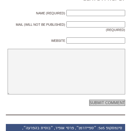
NAME (REQUIRED)
MAIL (WILL NOT BE PUBLISHED)
(REQUIRED)
WEBSITE
סינמסקופ 505: ״ספיידרמן״, פרסי אופיר, ״בוסית בהפרעה״,