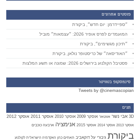
פוסטים אחרונים
״ספיידרמן: יום חדש״, ביקורת
המועמדים לפרס אופיר 2026: ״עצמאות״ מוביל
״תיכון מגשימים״, ביקורת
״האודיסאה״ של כריסטופר נולאן, ביקורת
פסטיבל הקולנוע בירושלים 2026: שמונה או תשע המלצות
סינמסקופ בטוויטר
Tweets by @cinemascopian
תגים
אבי נשר
אוסקר 2011
אוסקר 2012
אוסקר 2009
אוסקר 2010
3D
אווטאר
אנימציה
אוסקר 2015
ארבעה כוכבים
אוסקר 2013
אוסקר 2014
ביקורת
גיבורי על
דוקאביב
האחים כהן
האקדמיה הישראלית לקולנוע