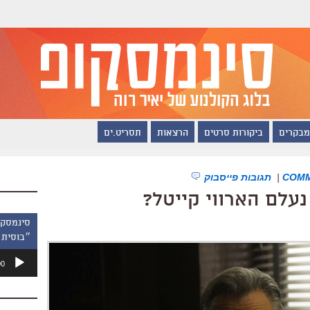
מבקרים
ביקורות סרטים
הרצאות
תסריט.ים
|
תגובות פייסבוק
נעלם הארווי קייטל?
״בוסית 
נגן
00
אודיו