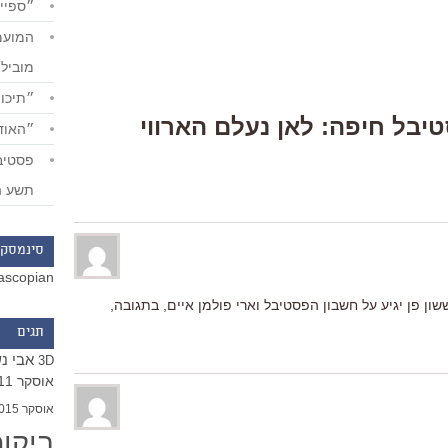
״ספייד
מוביל
״תיכון
Respons “פסטיבל חיפה: לאן נעלם הארווי
״האודי
תשע ה
סינמסקו
ascopian
שון פן יגיע על חשבון הפסטיבל וארי פולמן איים, בתגובה,
תגים
אבי נ
3D
אוסקר 2011
אוסקר 2015
ביקו