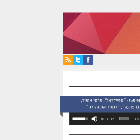
סינמסקופ 505: ״ספיידרמן״, פרסי אופיר,
בהפרעה״, ״לגמור את הלילה״
השתמש
01:00:12
00:
במקש
למעלה/למטה
כדי