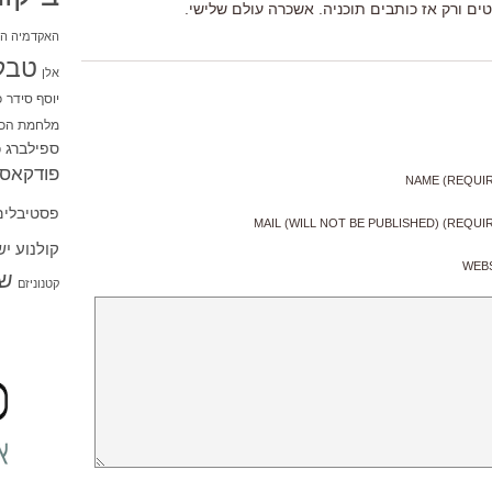
טים ורק אז כותבים תוכניה. אשכרה עולם שלישי.
האקדמיה הי
טבל
אלן
יוסף סידר
כ
מלחמת הכו
ספילברג
ס
פודקאסט
NAME (REQUI
פסטיבלים
MAIL (WILL NOT BE PUBLISHED) (REQUI
קולנוע י
WEB
שו
קטנוניזם