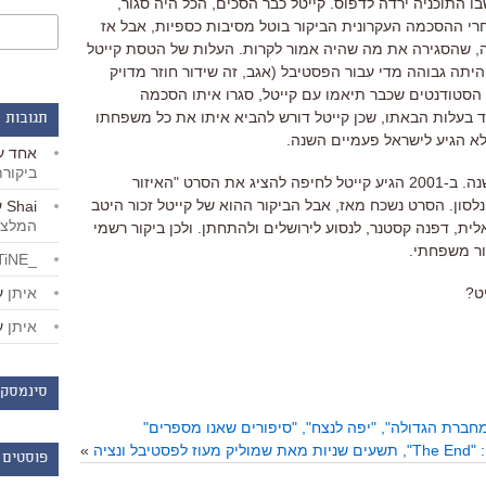
בו התוכניה ירדה לדפוס. קייטל כבר הסכים, הכל היה סגור,
רי ההסכמה העקרונית הביקור בוטל מסיבות כספיות, אבל אז
ה, שהסגירה את מה שהיה אמור לקרות. העלות של הטסת קייטל
תה גבוהה מדי עבור הפסטיבל (אגב, זה שידור חוזר מדויק
סטודנטים שכבר תיאמו עם קייטל, סגרו איתו הסכמה
ד בעלות הבאתו, שכן קייטל דורש להביא איתו את כל משפחתו
תגובות 
 לא הגיע לישראל פעמיים השנה.
אחד
ע
ביקור
קייטל כבר היה אורח פסטיבל לפני 12 שנה. ב-2001 הגיע קייטל לחיפה להציג את הסרט "האיזור
לסון. הסרט נשכח מאז, אבל הביקור ההוא של קייטל זכור היטב
Shai
ע
המלצו
לית, דפנה קסטנר, לנסוע לירושלים ולהתחתן. ולכן ביקור רשמי
ור משפחתי.
_LiBERTiNE_
איתן
ע
יט?
איתן
ע
סינמסקו
חברת הגדולה", "יפה לנצח", "סיפורים שאנו מספרים"
וליק מעוז לפסטיבל ונציה
»
פוסטים 