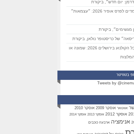
רמן: יום חדש״, ביקורת
המועמדים לפרס אופיר 2026: ״עצמאות״
 מגשימים״, ביקורת
סאה״ של כריסטופר נולאן, ביקורת
פסטיבל הקולנוע בירושלים 2026: שמונה או
מלצות
פ בטוויטר
Tweets by @cinem
שר
אוסקר 2009
אוסקר 2010
אווטאר
אוסקר 2012
אוסקר 2013
אוסקר 2014
אנימציה
ארבעה כוכבים
רת