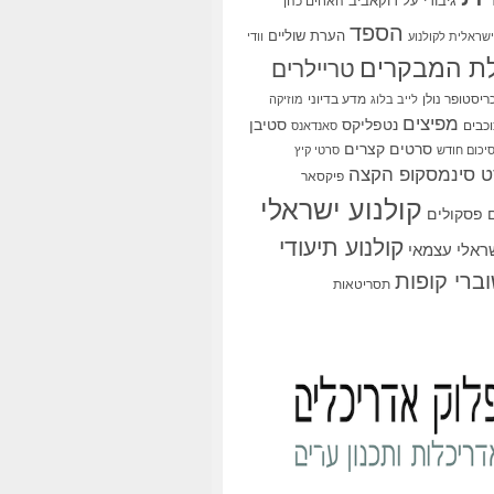
גיבורי על
דוקאביב
האחים כהן
הספד
הערת שוליים
שראלית לקולנוע
וודי
ת המבקרים
טריילרים
ריסטופר נולן
מדע בדיוני
לייב בלוג
מוזיקה
מפיצים
סטיבן
נטפליקס
כבים
סאנדאנס
סרטים קצרים
יכום חודש
סרטי קיץ
 סינמסקופ הקצה
פיקסאר
קולנוע ישראלי
פסקולים
קולנוע תיעודי
שראלי עצמאי
ברי קופות
תסריטאות