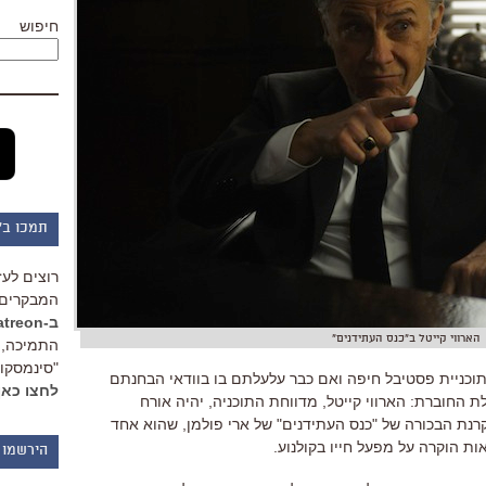
חיפוש
תמכו ב"
רוצים לעז
המבקרים 
ב-Patreon
הארווי קייטל ב"כנס העתידנים"
התמיכה, 
"סינמסקופ
כניית פסטיבל חיפה ואם כבר עלעלתם בו בוודאי הבחנתם
לחצו כאן
החוברת: הארווי קייטל, מדווחת התוכניה, יהיה אורח
רנת הבכורה של "כנס העתידנים" של ארי פולמן, שהוא אחד
ות הוקרה על מפעל חייו בקולנוע.
הירשמו 