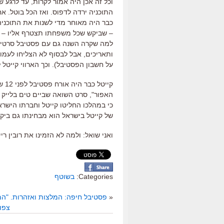
וכל זה אכן היה אמור לקרות, עד לרגע ש
התוכניה ירדה לדפוס. ואז הכל בוטל.
אח
כבר היה מאוחר מדי לשנות את התוכני
– שביקש שכל משפחתו תצטרף אליו – הי
למה שקרה השנה גם עם פסטיבל סרטי ה
ותאריכים, אבל לבסוף לא הצליחו לעמו
על חשבון הפסטיבל). וכך הארווי קייטל
האפור", סרט השואה שביים טים בלייק נ
כי במהלכו החליטו קייטל וחברתו הישרא
של קייטל בישראל הוא מבחינתו גם ביק
ואני שואל: ולמה לא הזמינו את רובין רי
Categories:
בשוטף
«
פסטיבל חיפה: המלצות ואזהרות. "המ
צפו: "The End", תשעים שניות מאת שמ