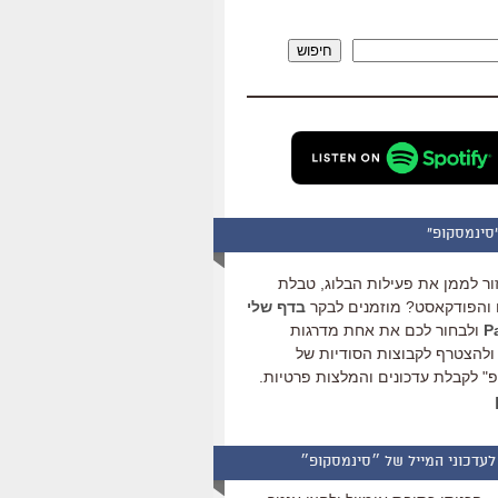
להגביר
או
חיפוש
להנמיך
עוצמת
שמע.
סינמסקופ"
ור לממן את פעילות הבלוג, טבלת
והפודקאסט? מוזמנים לבקר
בדף שלי
ולבחור לכם את אחת מדרגות
ולהצטרף לקבוצות הסודיות של
" לקבלת עדכונים והמלצות פרטיות.
לעדכוני המייל של ״סינמסקופ״