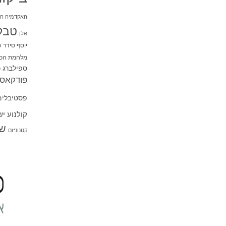
האקדמיה הי
טבל
אלן
יוסף סידר
כ
מלחמת הכו
ספילברג
ס
פודקאסט
פסטיבלים
קולנוע י
שו
קטנוניזם