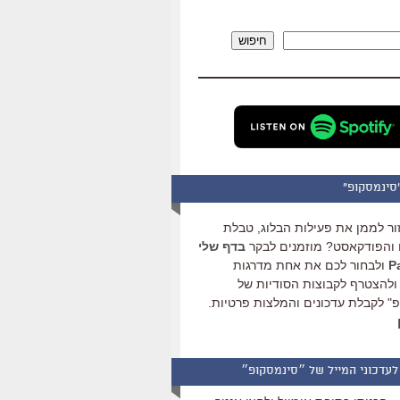
להגביר
או
חיפוש
להנמיך
עוצמת
שמע.
סינמסקופ"
ור לממן את פעילות הבלוג, טבלת
והפודקאסט? מוזמנים לבקר
בדף שלי
ולבחור לכם את אחת מדרגות
ולהצטרף לקבוצות הסודיות של
" לקבלת עדכונים והמלצות פרטיות.
לעדכוני המייל של ״סינמסקופ״