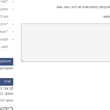
״ספייד
MAIL (WILL NOT BE PUBLISHED) (REQUI
מוביל
WEB
״תיכון
״האודי
תשע ה
סינמסקו
ascopian
תגים
אבי נ
3D
אוסקר 2011
אוסקר 2015
ביקו