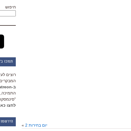
חיפוש
תמכו ב"
רוצים לעז
המבקרים 
ב-Patreon
התמיכה, 
"סינמסקופ
לחצו כאן
הירשמו 
יום בחירות 2
»