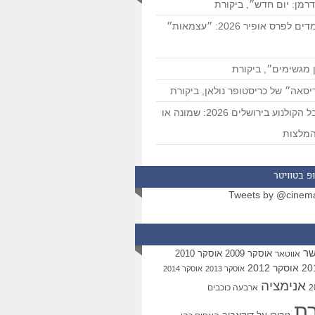
רמן: יום חדש״, ביקורת
המועמדים לפרס אופיר 2026: ״עצמאות״
 מגשימים״, ביקורת
סאה״ של כריסטופר נולאן, ביקורת
פסטיבל הקולנוע בירושלים 2026: שמונה או
מלצות
פ בטוויטר
Tweets by @cinem
שר
אוסקר 2009
אוסקר 2010
אווטאר
אוסקר 2012
אוסקר 2013
אוסקר 2014
אנימציה
ארבעה כוכבים
רת