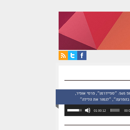
סינמסקופ 505: ״ספיידרמן״, פרסי אופיר,
בהפרעה״, ״לגמור את הלילה״
השתמש
01:00:12
00:
במקש
למעלה/למטה
כדי