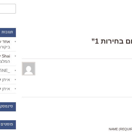
תגובות 
אחד
ע
ביקור
Shai
ע
המלצו
_LiBERTiNE_
איתן
ע
איתן
ע
סינמסקו
פוסטים 
NAME (REQUI