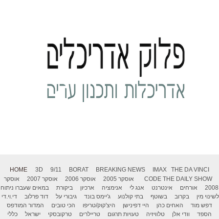
HOME
3D
9/11
BORAT
BREAKING NEWS
IMAX
THE DA VINCI
THE DAILY SHOW
CODE
אוסקר 2005
אוסקר 2006
אוסקר 2007
אוסקר
2008
אורחים
אינטרנט
אנג לי
אנימציה
ארכיון
ביקורת
במאים שעברו ניתוח
לשינוי מין
בקרוב
בשוטף
בתי קולנוע
ג'יימס בונד
גיבורי על
דוד פרלוב
די.וי.די
דפש מוד
האחים כהן
היי דפינישן
היצ'קוק/טריפו
הכי טובים
המדור המודפס
הספד
וודי אלן
טלוויזיה
טעויות תרגום
טריילרים
טרקובסקי
ישראל
כללי