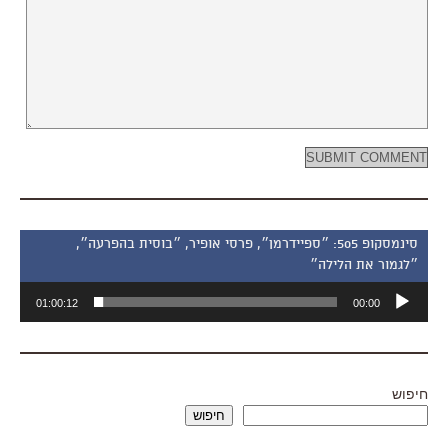
סינמסקופ 505: ״ספיידרמן״, פרסי אופיר, ״בוסית בהפרעה״,
״לגמור את הלילה״
נגן
01:00:12
00:00
אודיו
חיפוש
חיפוש