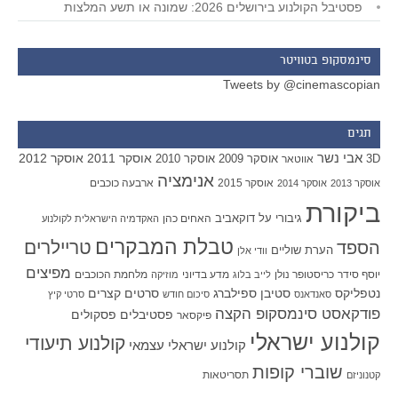
פסטיבל הקולנוע בירושלים 2026: שמונה או תשע המלצות
סינמסקופ בטוויטר
Tweets by @cinemascopian
תגים
אבי נשר
אוסקר 2011
אוסקר 2012
אוסקר 2009
אוסקר 2010
3D
אווטאר
אנימציה
אוסקר 2015
ארבעה כוכבים
אוסקר 2013
אוסקר 2014
ביקורת
גיבורי על
דוקאביב
האחים כהן
האקדמיה הישראלית לקולנוע
טבלת המבקרים
טריילרים
הספד
הערת שוליים
וודי אלן
מפיצים
יוסף סידר
כריסטופר נולן
מדע בדיוני
מלחמת הכוכבים
לייב בלוג
מוזיקה
סטיבן ספילברג
סרטים קצרים
נטפליקס
סאנדאנס
סיכום חודש
סרטי קיץ
פודקאסט סינמסקופ הקצה
פסטיבלים
פסקולים
פיקסאר
קולנוע ישראלי
קולנוע תיעודי
קולנוע ישראלי עצמאי
שוברי קופות
תסריטאות
קטנוניזם