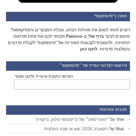
תמכו ב"סינמסקופ"
רוצים לעזור לממן את פעילות הבלוג, טבלת המבקרים והפודקאסט?
מוזמנים לבקר
בדף שלי ב-Patreon
ולבחור לכם את אחת מדרגות
התמיכה, ולהצטרף לקבוצות הסודיות של "סינמסקופ" לקבלת עדכונים
והמלצות פרטיות.
לחצו כאן
הירשמו לעדכוני המייל של ״סינמסקופ״
הכניסו כתובת אימייל ולחצו אנטר
תגובות אחרונות
אחד
על
״האודיסאה״ של כריסטופר נולאן, ביקורת
Shai
על
דוקאביב 2026: שש או שבע המלצות