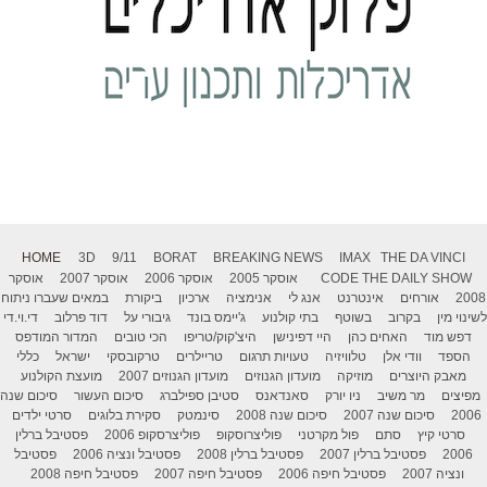
HOME
3D
9/11
BORAT
BREAKING NEWS
IMAX
THE DA VINCI
THE DAILY SHOW
CODE
אוסקר 2005
אוסקר 2006
אוסקר 2007
אוסקר
2008
אורחים
אינטרנט
אנג לי
אנימציה
ארכיון
ביקורת
במאים שעברו ניתוח
לשינוי מין
בקרוב
בשוטף
בתי קולנוע
ג'יימס בונד
גיבורי על
דוד פרלוב
די.וי.די
דפש מוד
האחים כהן
היי דפינישן
היצ'קוק/טריפו
הכי טובים
המדור המודפס
הספד
וודי אלן
טלוויזיה
טעויות תרגום
טריילרים
טרקובסקי
ישראל
כללי
מאבק היוצרים
מוזיקה
מועדון הגנוזים
מועדון הגנוזים 2007
מועצת הקולנוע
מפיצים
מר משיב
ניו יורק
סאנדאנס
סטיבן ספילברג
סיכום העשור
סיכום שנה
2006
סיכום שנה 2007
סיכום שנה 2008
סינמטק
סקירת בלוגים
סרטי ילדים
סרטי קיץ
סתם
פול מקרטני
פוליצרוסקופ
פוליצרסקופ 2006
פסטיבל ברלין
2006
פסטיבל ברלין 2007
פסטיבל ברלין 2008
פסטיבל ונציה 2006
פסטיבל
ונציה 2007
פסטיבל חיפה 2006
פסטיבל חיפה 2007
פסטיבל חיפה 2008