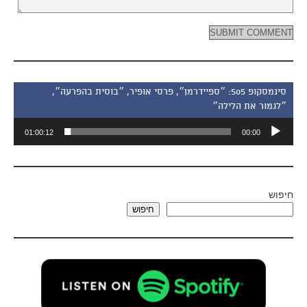
סינמסקופ 505: ״ספיידרמן״, פרסי אופיר, ״בוסית בהפרעה״,
״לגמור את הלילה״
נגן
01:00:12
00:00
אודיו
חיפוש
חיפוש