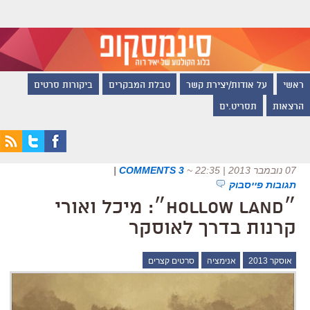
ראשי
על אודות/יצירת קשר
טבלת המבקרים
ביקורות סרטים
הרצאות
תסריט.ים
07 נובמבר 2013 | 22:35
~
3 COMMENTS
|
תגובות פייסבוק
״Hollow Land״: מיכל ואורי
קרנות בדרך לאוסקר
אוסקר 2013
אנימציה
סרטים קצרים