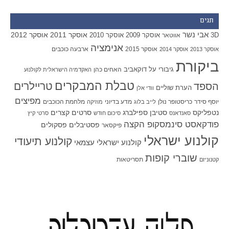
תגים
אבי נשר
אוסקר 2011
אוסקר 2012
אוסקר 2009
אוסקר 2010
3D
אווטאר
אנימציה
אוסקר 2015
ארבעה כוכבים
אוסקר 2013
אוסקר 2014
ביקורת
גיבורי על
דוקאביב
האחים כהן
האקדמיה הישראלית לקולנוע
טבלת המבקרים
טריילרים
הספד
הערת שוליים
וודי אלן
מפיצים
יוסף סידר
כריסטופר נולן
מדע בדיוני
מלחמת הכוכבים
לייב בלוג
מוזיקה
סטיבן ספילברג
סרטים קצרים
נטפליקס
סאנדאנס
סיכום חודש
סרטי קיץ
פודקאסט סינמסקופ הקצה
פסטיבלים
פסקולים
פיקסאר
קולנוע ישראלי
קולנוע תיעודי
קולנוע ישראלי עצמאי
שוברי קופות
תסריטאות
קטנוניזם