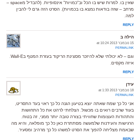
שאין בו. למרות שיש בו הכל וב"כמויות" אינסופיות. (להבדיל מspace –
מרחב – שזה בודאות נמצא בו בכמויות). הסרט הזה גרם לי להבין
למה.
REPLY
הילה ב
15 נובמבר 2013 at 10:24
PERMALINK
וגם – לא יכולתי שלא להיזכר מסצינת הריקוד בעזרת המטף בWall-E.
איזה מקסים.
REPLY
עידן
18 נובמבר 2013 at 1:33
PERMALINK
אני כל כך שמח שאתה יוצא בטיעון הגנה כל כך ראוי בעד התסריט,
בעוד שרבים רואים בו מכשול. הצלחתי לרהט את כל התחושות
והתהודות העצומות שחוויתי בצורה טובה יותר ממני, זה בטוח.
הרגישות והעידנות שלמעשה מסתתרת כאן כל כך מופלאה, והיא מה
שבאמת מצליחה להפוך את הסרט למשהו כל כך מרהיב ומסעיר.
REPLY