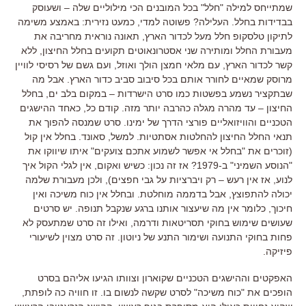
שמתייחס למילה "חלל" בכל המובנים הכי מילוליים שלה – ושעוסק
בבדידות בחלל. העלילה? פשוטה למדי, כמעט נזירית: באמצע משימה
לתיקון טלסקופ חלל מעל לכדור הארץ, תאונה נוראית מחריבה את
מעבורת החלל ומותירה שני אסטרונאוטים תקועים בחלל החיצון, ללא
קשר לכדור הארץ, עם מלאי חמצן הולך ואוזל, ועם גשם של רסיסי לוויין
מרוסק שמאיים לחורר אותם בכל סיבוב סביב כדור הארץ. אבל מה
שבתקציר נשמע בפשטות כמו סרט הישרדות – במקום בלב ים, בחלל
החיצון – עד מהרה מגלה כהרבה יותר מזה. קודם כל, כאחד ההישגים
הטכניים והוויזואליים פורצי הדרך של ימינו. סרט שמנסה להפוך את
תנאי החלל החיצון להחלטות אסתטיות. למשל, סאונד. בחלל אין קול
(זוכרים את "בחלל אי אפשר לשמוע אתכם צועקים" איתו שיווקו את
"הנוסע השמיני" ב-1979? אז זה נכון: כשיש ואקום, אין לגלי הקול איך
לנוע, אז אין רעש – רק ויברציות על גבי חפצים), ולכן מעבורת שלמה
יכולה להתפוצץ, אבל בדממה מוחלטת. ובחלל אין כוח משיכה ואין
חיכוך, כלומר אין מה שיעצור אותנו ברגע שנקבל תנופה. יש סרטים
שעושים שימוש בחוקי תסריטאות ודרמה, ואילו זה סרט שמתעסק לא
פחות בחוקי התנועה ושימור התנע של ניוטון. זה סרט מצוין לשיעורי
פיזיקה.
האפקטים וההישגים הטכניים שקוארון וצוותו הגיעו אליהם בסרט
הופכים את "כוח משיכה" לסרט שקשה לנשום בו. זו חוויה כה לופתת,