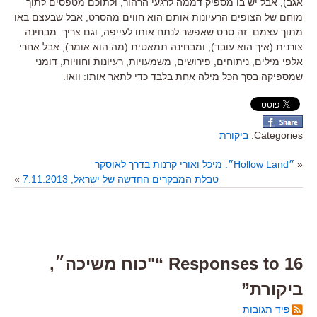
אגב), אבל יש בו מספיק דממה לרגעי הרהור, ולתוכם מטפסים לתוך
מוחם של הצופים הרעיונות אותם הוא חווים מהסרט, אבל שבעצם באו
מתוך עצמם. זה סרט שאפשר לנתח אותו לעייפה, וגם צריך. מבחינה
צורנית (איך הוא עובד), ומבחינה תמאטית (מה הוא אומר), אבל אחרי
אלפי מילים, ניתוחים, פירושים, משמעויות, רעיונות וחוויות, דומני
שמספיקה בסך הכל מילה אחת בלבד כדי לתאר אותו: וואו.
Categories:
ביקורת
«
״Hollow Land״: מיכל ואורי קרנות בדרך לאוסקר
טבלת המבקרים החדשה של ישראל, 7.11.2013
»
16 Responses to “"כוח משיכה״,
ביקורת”
פיד תגובות