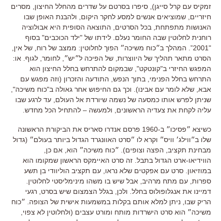
זמקיס עם קרל סייגן), סיפרו בסרטם על שדרים מהחלל החיצון, מסרים
חיזריים, שמוציאים אנשים למסע לחקר היקום, ולהבנת האופן שבו
האנושות מתפתחת, בכל הסרטים, התוצאה הסופית היא אבולוציה
רוחנית לחלוטין שבה החומר נעלם. לידתו של "ילד הכוכבים" בסוף
"2001”. המהלך ב״כוח משיכה״ הפוך לחלוטין: ממצב של רוח, של אין,
הסרט מתאר תהליך של היווצרות, של הפיכה ל״יש״, לחומר, לגוף. או:
המפגש החיזרי ב"קונטקט", שבמקום להתרחש בחלל החיצון הוא
התרחש בחלל הפנימי, בתוך הנפש, התודעה והזכרון (וזה מפגש עם
אבא, שלא לומר עם אבינו). וכך גם החיפוש אחר גאולה ב"כוח משיכה",
שניתן לפרש אותו כמסעה של נשמה שיורדת אל העולם, עד לרגע שבו
עליה לקחת את צעדיה הראשונים, ולמעשה – להתחיל הכל מחדש.
כשיצא ״פסיכו״ ב-1960 פרסם אנדרו סאריס את הביקורת הראשונה
שלו ב״ווילג׳ וויס״ וקרא לו ״סרט האוונגרד הגדול ביותר בעולם״ (גדול
מבחינת תקציב, הפצה וצופים). ״כוח משיכה״ הוא, אם כן,
הווידיאו-ארט הגדול בתבל. זה סרט האיימקס הראשון שמקומו הוא
במוזיאון. סרט עם אפקטים שלא נראו, עם תקציב הוליוודי בן תשע
ספרות, עם מתח מרהיב, אבל שיש בו משהו מינימליסטי לחלוטין.
דמיינו את אנגלופולוס בחלל. ולכן, בגלל הצמצום שיש בסרט, רגעי
הריק שבו, ניתן למלא אותם בקלות במשמעות אישית של הצופה. ״כוח
משיכה״ הוא סרט הישרדות מותח ומורט עצבים (ולחלוטין לא צפוי,