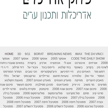
HOME
3D
9/11
BORAT
BREAKING NEWS
IMAX
THE DA VINCI
THE DAILY SHOW
CODE
אוסקר 2005
אוסקר 2006
אוסקר 2007
אוסקר
2008
אורחים
אינטרנט
אנג לי
אנימציה
ארכיון
ביקורת
במאים שעברו ניתוח
לשינוי מין
בקרוב
בשוטף
בתי קולנוע
ג'יימס בונד
גיבורי על
דוד פרלוב
די.וי.די
דפש מוד
האחים כהן
היי דפינישן
היצ'קוק/טריפו
הכי טובים
המדור המודפס
הספד
וודי אלן
טלוויזיה
טעויות תרגום
טריילרים
טרקובסקי
ישראל
כללי
מאבק היוצרים
מוזיקה
מועדון הגנוזים
מועדון הגנוזים 2007
מועצת הקולנוע
מפיצים
מר משיב
ניו יורק
סאנדאנס
סטיבן ספילברג
סיכום העשור
סיכום שנה
2006
סיכום שנה 2007
סיכום שנה 2008
סינמטק
סקירת בלוגים
סרטי ילדים
סרטי קיץ
סתם
פול מקרטני
פוליצרוסקופ
פוליצרסקופ 2006
פסטיבל ברלין
2006
פסטיבל ברלין 2007
פסטיבל ברלין 2008
פסטיבל ונציה 2006
פסטיבל
ונציה 2007
פסטיבל חיפה 2006
פסטיבל חיפה 2007
פסטיבל חיפה 2008
פסטיבל טורונטו 2006
פסטיבל ירושלים 2006
פסטיבל ירושלים 2007
פסטיבל