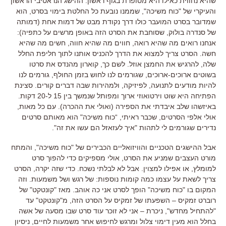
שהיא נחווית כאילו היא מסופרת בגוף ראשון. ההישג הנראטיבי הראשון
והעיקרי של "כוח משיכה", שממנו נובעת כל החלטת בימוי בסרט, הוא
שמדובר בסרט המועבר כולו דרך נקודת מבט של דמות אחת (דמותה
של סנדרה בולוק, שסוחבת את הסרט הזה באופן מרשים על כתפיה):
אנחנו רואים מה שהיא רואה, חווים מה שהיא חווה, חשים מה שהיא
חשה. הסרט צריך למצוא את הדרך להכניס אותנו לתוך חליפת החלל
שלה, להרגיש את החמצן אוזל. לשם כך, קוארון מהנדס את סרטו
בשוטים ארוכים-ארוכים, שגורמים לנו לחוש בזמן החולף, גורמים לנו
להיות מודעים לתנועה, לפיזיקה, ולמהירות שבה דברים קורים. סצינת
הפתיחה היא שוט וירטואוזי ארוך ומפותל שנמשך בין 15 ל-20 דקות.
באיזשהו שלב איבדתי את הספירה (ואולי את ההכרה). עם כל מאות,
אולי אלפי הסרטים, שכבר ראיתי, “כוח משיכה" הוא מאותם סרטים
נדירים שגורמים לי לתהות "איך לעזאזל הם עשו את זה".
אבל ההישגים הטכניים והוויזואליים הכבירים של "כוח משיכה", והמתח
מורט העצבים שמניע את הסרט, אולי מספיקים כדי להפוך סרט
למומלץ, או אפילו למצוין. אבל לא לבלתי נשכח. כדי שזה יקרה, הסרט
צריך לשאת על עצמו כמה קומות נוספות: של רגש ושל משמעות. וזה
המקום בו "כוח משיכה" הופך לסרט אני כה אוהב. מאז "קונטקט" של
רוברט זמקיס – השפעתו של זמקיס על הסרט הזה, מ"קונטקט" עד
"להתחיל מחדש", ניכרת – אני לא זוכר עוד סרט שבו מסעה של אשה
בחלל הוא מעין דימוי צלול ומרגש לחיפוש אחר משמעות לחיים, ניסיון