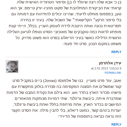
בן כי אבא שלה רצה שיוולד לו בן) וסיפור הטרגדיה האישית שלה.
קראתי את הביקורת המתלהבת של סקוט מהניו-יורק טיימס, אך הוא
טען, בפספוס מוחלט לדעתי, שהיינו יכולים להזדהות עם דמותה גם
בלי סיפור הרקע״ הקלישאתי״ של השכול שלה. בעיני זו בחירה
תסריטאית נכונה ואתה היטבת לרדת לעומק העניין. בכלל, הייתי קצת
מופתע לראות כמה טוקבקים של מאוכזבי הסרט נטפלו לטיעון העלילה
הרגשית הדלילה כאשר בעיני הדיאלוג בסרט הוא פשוט מדויק. כל
משפט במקום הנכון. סרט חד פעמי.
REPLY
עידן אלתרמן
9 נובמבר 2013 at 2:41
PERMALINK
ואגב, עוד פרט מעניין . בנו של אלפונסו (Jonas) ביים במקביל סרט
קצר שמשלים את הסצנה המקסימה בה סנדרה בולוק מתקשרת עם
מישהו מכדור הארץ בתדר am. הוא צילם את נקודת המבט של הדמות
שמדברת איתה, ביבשת גרינלנד. שתי דמויות מנותקות מהאזורים
המיושבים בכדור הארץ, אחת מרחפת בחלל ואחת ביבשת גרינלנד,
יוצרות בינהם קשר, כמעט דיאלוג, בלי להבין מילה. את הסרט הקצר
הזה נראה כנראה בתוספות של הדיוידי.
REPLY