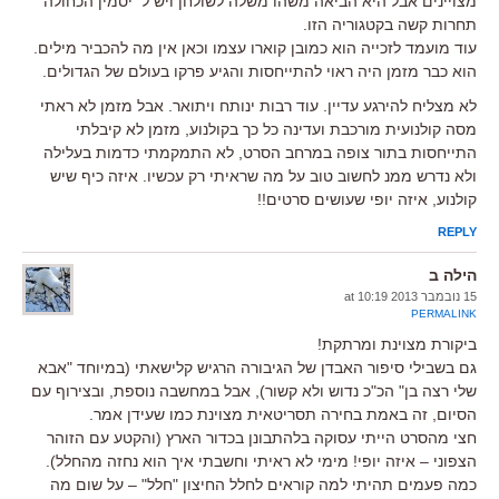
מצויינים אבל היא הביאה משהו משלה לשולחן ויש ל״יסמין הכחולה״
תחרות קשה בקטגוריה הזו.
עוד מועמד לזכייה הוא כמובן קוארו עצמו וכאן אין מה להכביר מילים.
הוא כבר מזמן היה ראוי להתייחסות והגיע פרקו בעולם של הגדולים.
לא מצליח להירגע עדיין. עוד רבות ינותח ויתואר. אבל מזמן לא ראתי
מסה קולנועית מורכבת ועדינה כל כך בקולנוע, מזמן לא קיבלתי
התייחסות בתור צופה במרחב הסרט, לא התמקמתי כדמות בעלילה
ולא נדרש ממנ לחשוב טוב על מה שראיתי רק עכשיו. איזה כיף שיש
קולנוע, איזה יופי שעושים סרטים!!
REPLY
הילה ב
15 נובמבר 2013 at 10:19
PERMALINK
ביקורת מצוינת ומרתקת!
גם בשבילי סיפור האבדן של הגיבורה הרגיש קלישאתי (במיוחד "אבא
שלי רצה בן" הכ"כ נדוש ולא קשור), אבל במחשבה נוספת, ובצירוף עם
הסיום, זה באמת בחירה תסריטאית מצוינת כמו שעידן אמר.
חצי מהסרט הייתי עסוקה בלהתבונן בכדור הארץ (והקטע עם הזוהר
הצפוני – איזה יופי! מימי לא ראיתי וחשבתי איך הוא נחזה מהחלל).
כמה פעמים תהיתי למה קוראים לחלל החיצון "חלל" – על שום מה