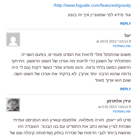
http://www.fxguide.com/featured/gravity/
עוד מידע למי שמעוניין איך זה בוצע
REPLY
יעל
8 נובמבר 2013 at 19:01
PERMALINK
משום שהתמזל מזלי לראות את הסרט פעמיים, בפעם השנייה
הסתכלתי על השעון כדי לראות מה אורכו של השוט הראשון. החיתוך
הראשון כמעט בלתי נראה, והוא מופיע אחרי כעשר דקות (גם לי היה
נדמה שהוא הרבה יותר ארוך). לא בדקתי את אורכו של השוט השני,
שגם הוא ארוך מאוד.
REPLY
עידן אלתרמן
9 נובמבר 2013 at 0:42
PERMALINK
סרט לא ייאמן. חוויה מופלאה. אלפונסו קוארון הוא הומניסט אמיתי.
ושכחת לציין שהוא כתב את התסריט עם בנו הבכור. העובדה הזו
מרגשת ביותר לגבי הדמות של סנדרה בולוק (שדמותה קיבלה שם של