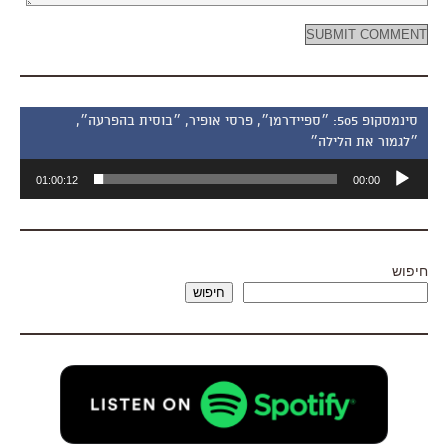
סינמסקופ 505: ״ספיידרמן״, פרסי אופיר, ״בוסית בהפרעה״,
״לגמור את הלילה״
נגן
01:00:12
00:00
אודיו
חיפוש
חיפוש