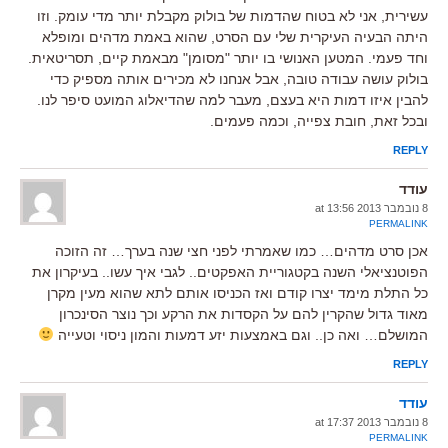
עשירית, אני לא בטוח שהדמות של בולוק מקבלת יותר מדי עומק. וזו
היתה הבעיה העיקרית שלי עם הסרט, שהוא באמת מדהים ומופלא
וחד פעמי. המטען האנושי בו יותר "מסומן" מבאמת קיים, תסריטאית.
בולוק עושה עבודה טובה, אבל אנחנו לא מכירים אותה מספיק כדי
להבין איזו דמות היא בעצם, מעבר למה שהדיאלוג המועט סיפר לנו.
ובכל זאת, חובת צפייה, וכמה פעמים.
REPLY
עודד
8 נובמבר 2013 at 13:56
PERMALINK
אכן סרט מדהים… כמו שאמרתי לפני חצי שנה בערך… זה הזוכה
הפוטנציאלי השנה בקטגוריית האפקטים.. לגבי איך עשו.. בעיקרון את
כל התלת מימד יצרו קודם ואז הכניסו אותם לתא שהוא מעין מקרן
מאוד גדול שהקרין להם על הקסדות את הרקע וכך נוצר הסינכרון
המושלם… ואה כן.. וגם באמצעות יזע דמעות והמון ניסוי וטעייה
REPLY
עודד
8 נובמבר 2013 at 17:37
PERMALINK