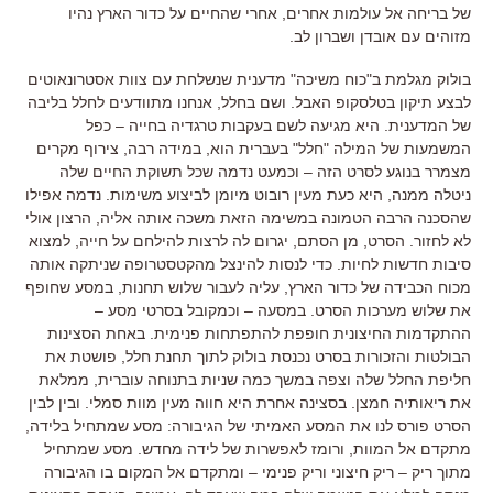
של בריחה אל עולמות אחרים, אחרי שהחיים על כדור הארץ נהיו
מזוהים עם אובדן ושברון לב.
בולוק מגלמת ב"כוח משיכה" מדענית שנשלחת עם צוות אסטרונאוטים
לבצע תיקון בטלסקופ האבל. ושם בחלל, אנחנו מתוודעים לחלל בליבה
של המדענית. היא מגיעה לשם בעקבות טרגדיה בחייה – כפל
המשמעות של המילה "חלל" בעברית הוא, במידה רבה, צירוף מקרים
מצמרר בנוגע לסרט הזה – וכמעט נדמה שכל תשוקת החיים שלה
ניטלה ממנה, היא כעת מעין רובוט מיומן לביצוע משימות. נדמה אפילו
שהסכנה הרבה הטמונה במשימה הזאת משכה אותה אליה, הרצון אולי
לא לחזור. הסרט, מן הסתם, יגרום לה לרצות להילחם על חייה, למצוא
סיבות חדשות לחיות. כדי לנסות להינצל מהקטסטרופה שניתקה אותה
מכוח הכבידה של כדור הארץ, עליה לעבור שלוש תחנות, במסע שחופף
את שלוש מערכות הסרט. במסעה – וכמקובל בסרטי מסע –
ההתקדמות החיצונית חופפת להתפתחות פנימית. באחת הסצינות
הבולטות והזכורות בסרט נכנסת בולוק לתוך תחנת חלל, פושטת את
חליפת החלל שלה וצפה במשך כמה שניות בתנוחה עוברית, ממלאת
את ריאותיה חמצן. בסצינה אחרת היא חווה מעין מוות סמלי. ובין לבין
הסרט פורס לנו את המסע האמיתי של הגיבורה: מסע שמתחיל בלידה,
מתקדם אל המוות, ורומז לאפשרות של לידה מחדש. מסע שמתחיל
מתוך ריק – ריק חיצוני וריק פנימי – ומתקדם אל המקום בו הגיבורה