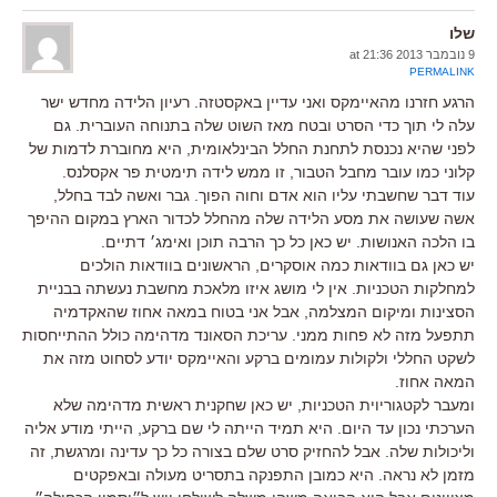
שלו
9 נובמבר 2013 at 21:36
PERMALINK
הרגע חזרנו מהאיימקס ואני עדיין באקסטזה. רעיון הלידה מחדש ישר
עלה לי תוך כדי הסרט ובטח מאז השוט שלה בתנוחה העוברית. גם
לפני שהיא נכנסת לתחנת החלל הבינלאומית, היא מחוברת לדמות של
קלוני כמו עובר מחבל הטבור, זו ממש לידה תימטית פר אקסלנס.
עוד דבר שחשבתי עליו הוא אדם וחוה הפוך. גבר ואשה לבד בחלל,
אשה שעושה את מסע הלידה שלה מהחלל לכדור הארץ במקום ההיפך
בו הלכה האנושות. יש כאן כל כך הרבה תוכן ואימג׳ דתיים.
יש כאן גם בוודאות כמה אוסקרים, הראשונים בוודאות הולכים
למחלקות הטכניות. אין לי מושג איזו מלאכת מחשבת נעשתה בבניית
הסצינות ומיקום המצלמה, אבל אני בטוח במאה אחוז שהאקדמיה
תתפעל מזה לא פחות ממני. עריכת הסאונד מדהימה כולל ההתייחסות
לשקט החללי ולקולות עמומים ברקע והאיימקס יודע לסחוט מזה את
המאה אחוז.
ומעבר לקטגוריוית הטכניות, יש כאן שחקנית ראשית מדהימה שלא
הערכתי נכון עד היום. היא תמיד הייתה לי שם ברקע, הייתי מודע אליה
וליכולות שלה. אבל להחזיק סרט שלם בצורה כל כך עדינה ומרגשת, זה
מזמן לא נראה. היא כמובן התפנקה בתסריט מעולה ובאפקטים