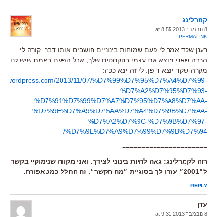
קמרלינג
8 נובמבר 2013 at 8:55
PERMALINK
רענן שקד אמר לי פעם שמוחות בינוניים חושבים אותו דבר. קורה לי
הרבה שאני מוצא את עצמי בטקסטים שלך, אבל הפעם באמת שיש לנו
מקרה-שקד יוצא דופן. לי זה יצא ככה:
ling5.wordpress.com/2013/11/07/%D7%99%D7%95%D7%A4%D7%99-
%D7%A2%D7%95%D7%93-
%D7%91%D7%99%D7%A7%D7%95%D7%A8%D7%AA-
%D7%9E%D7%A9%D7%AA%D7%A4%D7%9B%D7%AA-
%D7%A2%D7%9C-%D7%9B%D7%97-
%D7%9E%D7%A9%D7%99%D7%9B%D7%94/
======================
רוה לקמרלינג: גאה להיות בינוני לצידך. ואני מקווה שנימוקיי בקשר
ל״2001״ עזרו לך בסוגיית ״מה הקשר״. זה החלל כמטאפורה.
REPLY
עדן
8 נובמבר 2013 at 9:31