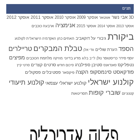
תגים
אבי נשר
אוסקר 2011
אוסקר 2012
אוסקר 2009
אוסקר 2010
3D
אווטאר
אנימציה
אוסקר 2015
ארבעה כוכבים
אוסקר 2013
אוסקר 2014
ביקורת
גיבורי על
דוקאביב
האחים כהן
האקדמיה הישראלית לקולנוע
טבלת המבקרים
טריילרים
הספד
הערת שוליים
וודי אלן
מפיצים
יוסף סידר
כריסטופר נולן
מדע בדיוני
מלחמת הכוכבים
לייב בלוג
מוזיקה
סטיבן ספילברג
סרטים קצרים
נטפליקס
סאנדאנס
סיכום חודש
סרטי קיץ
פודקאסט סינמסקופ הקצה
פסטיבלים
פסקולים
פיקסאר
קולנוע ישראלי
קולנוע תיעודי
קולנוע ישראלי עצמאי
שוברי קופות
תסריטאות
קטנוניזם