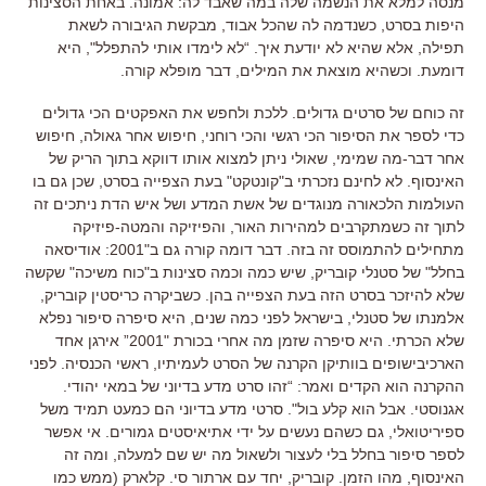
מנסה למלא את הנשמה שלה במה שאבד לה: אמונה. באחת הסצינות
היפות בסרט, כשנדמה לה שהכל אבוד, מבקשת הגיבורה לשאת
תפילה, אלא שהיא לא יודעת איך. “לא לימדו אותי להתפלל", היא
דומעת. וכשהיא מוצאת את המילים, דבר מופלא קורה.
זה כוחם של סרטים גדולים. ללכת ולחפש את האפקטים הכי גדולים
כדי לספר את הסיפור הכי רגשי והכי רוחני, חיפוש אחר גאולה, חיפוש
אחר דבר-מה שמימי, שאולי ניתן למצוא אותו דווקא בתוך הריק של
האינסוף. לא לחינם נזכרתי ב"קונטקט" בעת הצפייה בסרט, שכן גם בו
העולמות הלכאורה מנוגדים של אשת המדע ושל איש הדת ניתכים זה
לתוך זה כשמתקרבים למהירות האור, והפיזיקה והמטה-פיזיקה
מתחילים להתמוסס זה בזה. דבר דומה קורה גם ב"2001: אודיסאה
בחלל" של סטנלי קובריק, שיש כמה וכמה סצינות ב"כוח משיכה" שקשה
שלא להיזכר בסרט הזה בעת הצפייה בהן. כשביקרה כריסטין קובריק,
אלמנתו של סטנלי, בישראל לפני כמה שנים, היא סיפרה סיפור נפלא
שלא הכרתי. היא סיפרה שזמן מה אחרי בכורת "2001” אירגן אחד
הארכיבישופים בוותיקן הקרנה של הסרט לעמיתיו, ראשי הכנסיה. לפני
ההקרנה הוא הקדים ואמר: “זהו סרט מדע בדיוני של במאי יהודי.
אגנוסטי. אבל הוא קלע בול". סרטי מדע בדיוני הם כמעט תמיד משל
ספיריטואלי, גם כשהם נעשים על ידי אתיאיסטים גמורים. אי אפשר
לספר סיפור בחלל בלי לעצור ולשאול מה יש שם למעלה, ומה זה
האינסוף, מהו הזמן. קובריק, יחד עם ארתור סי. קלארק (ממש כמו