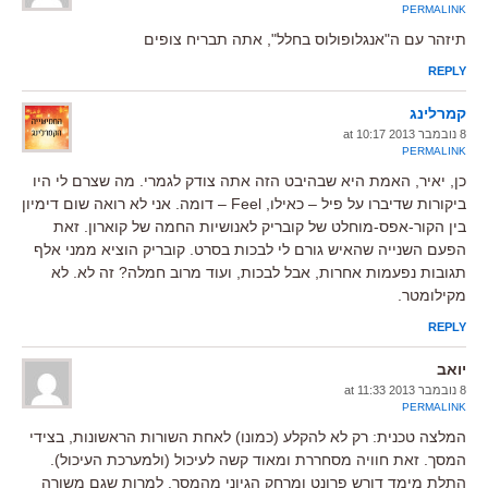
PERMALINK
תיזהר עם ה"אנגלופולוס בחלל", אתה תבריח צופים
REPLY
קמרלינג
8 נובמבר 2013 at 10:17
PERMALINK
כן, יאיר, האמת היא שבהיבט הזה אתה צודק לגמרי. מה שצרם לי היו
ביקורות שדיברו על פיל – כאילו, Feel – דומה. אני לא רואה שום דימיון
בין הקור-אפס-מוחלט של קובריק לאנושיות החמה של קוארון. זאת
הפעם השנייה שהאיש גורם לי לבכות בסרט. קובריק הוציא ממני אלף
תגובות נפעמות אחרות, אבל לבכות, ועוד מרוב חמלה? זה לא. לא
מקילומטר.
REPLY
יואב
8 נובמבר 2013 at 11:33
PERMALINK
המלצה טכנית: רק לא להקלע (כמונו) לאחת השורות הראשונות, בצידי
המסך. זאת חוויה מסחררת ומאוד קשה לעיכול (ולמערכת העיכול).
התלת מימד דורש פרונט ומרחק הגיוני מהמסך. למרות שגם משורה