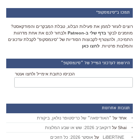
תמכו ב"סינמסקופ"
רוצים לעזור לממן את פעילות הבלוג, טבלת המבקרים והפודקאסט?
מוזמנים לבקר
בדף שלי ב-Patreon
ולבחור לכם את אחת מדרגות
התמיכה, ולהצטרף לקבוצות הסודיות של "סינמסקופ" לקבלת עדכונים
והמלצות פרטיות.
לחצו כאן
הירשמו לעדכוני המייל של ״סינמסקופ״
הכניסו כתובת אימייל ולחצו אנטר
תגובות אחרונות
אחד
על
״האודיסאה״ של כריסטופר נולאן, ביקורת
Shai
על
דוקאביב 2026: שש או שבע המלצות
_LiBERTiNE_
על
אוסקר 2026: כל הזוכים