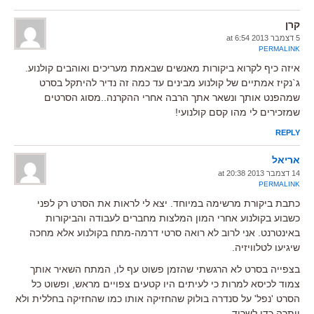
קרן
5 דצמבר 2013 at 6:54
PERMALINK
איזה כיף לקרוא ביקורות מאנשים שבאמת מעריכים ואוהבים קולנוע.
ג`נקיז אמתיים של קולנוע מבינים עד כמה זה נדיר להיתקל בסרט
שמהפנט אותך ונשאר אתך הרבה אחרי ההקרנה..מסוג הסרטים
שמזכירים לי מהו קסם קולנועי!
REPLY
אריאל
14 דצמבר 2013 at 20:38
PERMALINK
כתבת ביקורת מרשימה במיוחד. יצא לי לראות את הסרט רק לפני
כשבוע בקולנוע אחרי המון המלצות מחברים לעבודה והביקורות
באינטרנט. אני לרוב לא רואה סרטי דרמה-מתח בקולנוע אלא מחכה
שיגיעו לטלוויזיה.
בצפייה בסרט לא הרגשתי שהזמן פשוט עף לו, המתח השאיר אותך
צמוד לכיסא למרות כי לעיתים היו קטעים צפויים מראש, ופשוט כל
הסרט 'נפל' על סנדרה בולוק שהחזיקה אותו כמו שהחזיקה בחללית ולא
ויתרה כדי לשרוד.