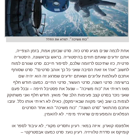
״כוח משיכה״. למלא את החלל
אחת לכמה שנים מגיע סרט כזה. סרט שבזמן אמת, בזמן הצפייה,
אתם יודעים שאתם חוזים בהיסטוריה. בראש ובראשונה, היסטוריה
פרטית, כזו שתיכנס לרזומה שלכם, לסיפור חייכם. סרט שגורם למוח
לחשוב "אה! אז זאת הסיבה שאני כל כך אוהב סרטים!". סרט שסוחף
אתכם לעולמות עליונים ושאתם יודעים שמרגע זה הוא יהיה שם
ברשימה: סרטי השנה, סרטי העשור, סרטי החיים. כמעט חודש חלף
מאז ראיתי את "כוח משיכה" – שנעל את פסטיבל חיפה – ובכל פעם
שאני נזכר בסרט קצב פעימות הלב שלי מואץ. חודש חלף ואני משתוקק
לצפות בו שוב (אני מקווה שבאיימקס), כאילו לא ראיתי אותו כלל. עזבו
אתכם מהתואר "סרט השנה": “כוח משיכה" הוא אחד הסרטים
הנפלאים והמפעימים שראיתי מימיי. לא להאמין.
אלפונסו קוארון. איזה במאי. רעיון ותסריט מקורי, לא עיבוד לספר או
קומיקס או סדרת טלוויזיה. רעיון נועז: סרט כמעט אבסטרקטי –