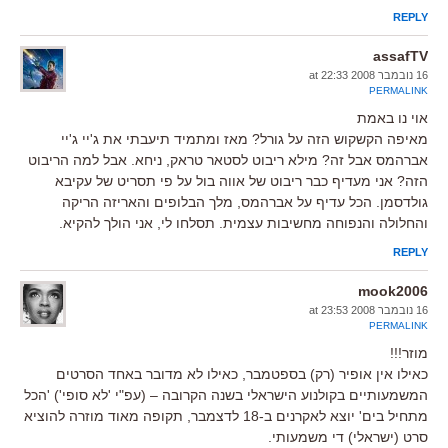
REPLY
assafTV
16 נובמבר 2008 at 22:33
PERMALINK
אוי נו באמת
מאיפה הקשקוש הזה על גורל? מאז ומתמיד תיעבתי את ג'יי ג'יי
אברהמס אבל זה? מילא ריבוט לסטאר טראק, ניחא. אבל למה הריבוט
הזה? אני מעדיף כבר ריבוט של אווה בול על פי תסריט של עקיבא
גולדסמן. הכל עדיף על אברהמס, מלך הבלופים והאריזה הריקה
והחלולה והנפוחה מחשיבות עצמית. תסלחו לי, אני הולך להקיא.
REPLY
mook2006
16 נובמבר 2008 at 23:53
PERMALINK
מוזר!!!
כאילו אין אופיר (רק) בספטמבר, כאילו לא מדובר באחד הסרטים
המשמעותיים בקולנוע הישראלי בשנה הקרובה – (עפ"י 'לא סופי') 'הכל
מתחיל בים' יוצא לאקרנים ב-18 לדצמבר, תקופה מאוד מוזרה להוציא
סרט (ישראלי) די משמעותי.