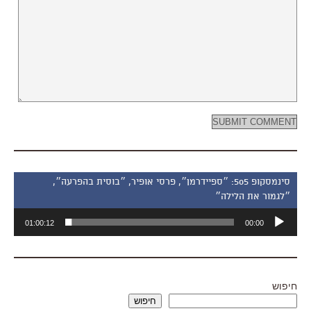
סינמסקופ 505: ״ספיידרמן״, פרסי אופיר, ״בוסית בהפרעה״,
״לגמור את הלילה״
נגן
01:00:12
00:00
אודיו
חיפוש
חיפוש