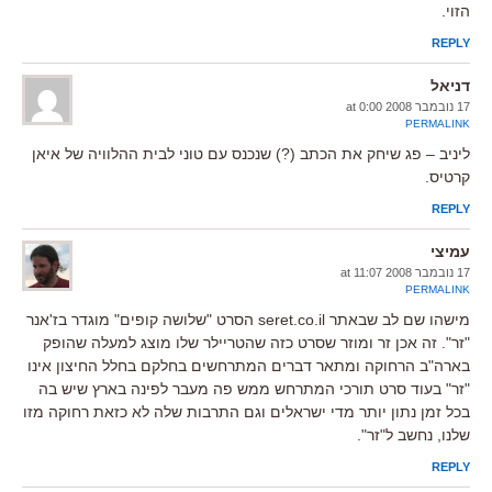
הזוי.
REPLY
דניאל
17 נובמבר 2008 at 0:00
PERMALINK
ליניב – פג שיחק את הכתב (?) שנכנס עם טוני לבית ההלוויה של איאן
קרטיס.
REPLY
עמיצי
17 נובמבר 2008 at 11:07
PERMALINK
מישהו שם לב שבאתר seret.co.il הסרט "שלושה קופים" מוגדר בז'אנר
"זר". זה אכן זר ומוזר שסרט כזה שהטריילר שלו מוצג למעלה שהופק
בארה"ב הרחוקה ומתאר דברים המתרחשים בחלקם בחלל החיצון אינו
"זר" בעוד סרט תורכי המתרחש ממש פה מעבר לפינה בארץ שיש בה
בכל זמן נתון יותר מדי ישראלים וגם התרבות שלה לא כזאת רחוקה מזו
שלנו, נחשב ל"זר".
REPLY