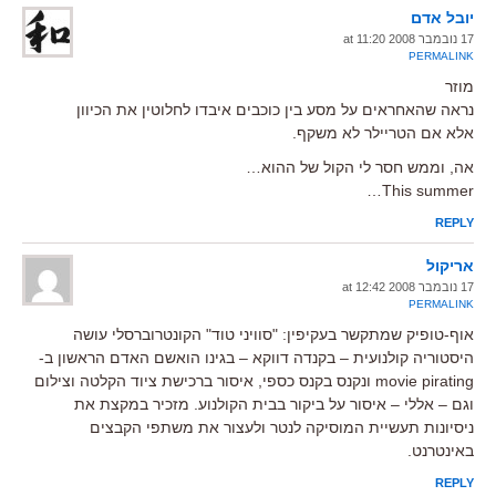
יובל אדם
17 נובמבר 2008 at 11:20
PERMALINK
מוזר
נראה שהאחראים על מסע בין כוכבים איבדו לחלוטין את הכיוון
אלא אם הטריילר לא משקף.
אה, וממש חסר לי הקול של ההוא…
This summer…
REPLY
אריקול
17 נובמבר 2008 at 12:42
PERMALINK
אוף-טופיק שמתקשר בעקיפין: "סוויני טוד" הקונטרוברסלי עושה
היסטוריה קולנועית – בקנדה דווקא – בגינו הואשם האדם הראשון ב-
movie pirating ונקנס בקנס כספי, איסור ברכישת ציוד הקלטה וצילום
וגם – אללי – איסור על ביקור בבית הקולנוע. מזכיר במקצת את
ניסיונות תעשיית המוסיקה לנטר ולעצור את משתפי הקבצים
באינטרנט.
REPLY