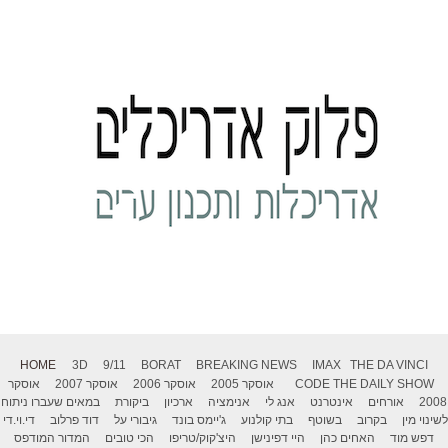
HOME
3D
9/11
BORAT
BREAKING NEWS
IMAX
THE DA VINCI
THE DAILY SHOW
CODE
אוסקר 2005
אוסקר 2006
אוסקר 2007
אוסקר
2008
אורחים
אינטרנט
אנג לי
אנימציה
ארכיון
ביקורת
במאים שעברו ניתוח
לשינוי מין
בקרוב
בשוטף
בתי קולנוע
ג'יימס בונד
גיבורי על
דוד פרלוב
די.וי.די
דפש מוד
האחים כהן
היי דפינישן
היצ'קוק/טריפו
הכי טובים
המדור המודפס