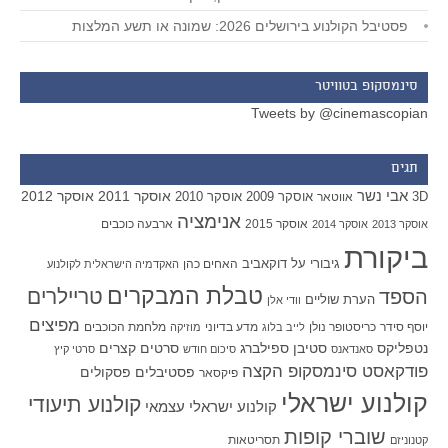
פסטיבל הקולנוע בירושלים 2026: שמונה או תשע המלצות
סינמסקופ בטוויטר
Tweets by @cinemascopian
תגים
אבי נשר
אוסקר 2011
אוסקר 2012
אוסקר 2009
אוסקר 2010
3D
אווטאר
אנימציה
אוסקר 2015
ארבעה כוכבים
אוסקר 2013
אוסקר 2014
ביקורת
גיבורי על
דוקאביב
האחים כהן
האקדמיה הישראלית לקולנוע
טבלת המבקרים
טריילרים
הספד
הערת שוליים
וודי אלן
מפיצים
יוסף סידר
כריסטופר נולן
מדע בדיוני
מלחמת הכוכבים
לייב בלוג
מוזיקה
סטיבן ספילברג
סרטים קצרים
נטפליקס
סאנדאנס
סיכום חודש
סרטי קיץ
פודקאסט סינמסקופ הקצה
פסטיבלים
פסקולים
פיקסאר
קולנוע ישראלי
קולנוע תיעודי
קולנוע ישראלי עצמאי
שוברי קופות
תסריטאות
קטנוניזם