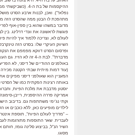
ההיקסמות של בת ה-4
נפלא!"). ואכן, לבנות ארבע הסרט מושל
מתהפכת לו הבטן ממה שהסרט הזה מעו
מדובר במשהו שהוא בין ספין-אוף לפריק
פוגשת לראשונה את וונדי דרלינג. בין 
לעולם לא, וצריכה ללמוד איך להיות פי
השיווק העיקרי שלו: בסרט הזה טינקרבל
ופרסום הסרט דווקא מפמפם את הנקודה
מדברת!". לבת ה-4 זה לא
באולפנים ההודיים של דיסני, לא הפריע
(עוד דמות מיתית שבתי הקטנה מכירה 
המעניין הוא שאולפני דיסני מפיקים את
באותה רצינות הפקתית כמו של הסרטים 
יוסטון מדבבת את מלכת הפיות, וחברותי
אמריקה פררה ההיספנית, רייבן-סימונה ה
וקתי נג'ימי משתתפות גם. בדיבוב הי
לילדים מופיעים כאן, ללא כוכבים או ה
– "מדריך לעולם הפיות", תוספת אינטרא
לעברית. שאר התוספות מתורגמות לעברי
השיר הנ"ל, בביצוע סלינה גומז, חותם א
מסוגו.