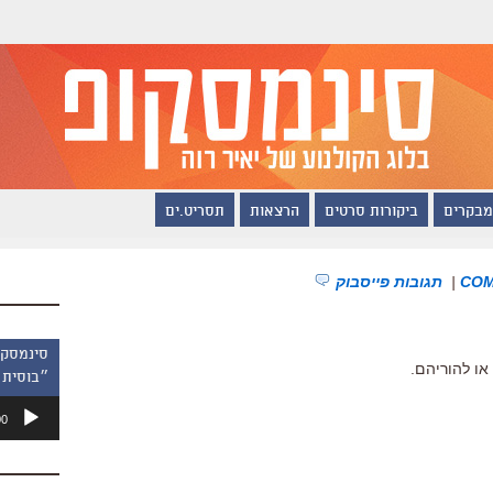
מבקרים
ביקורות סרטים
הרצאות
תסריט.ים
|
תגובות פייסבוק
״בוסית 
נגן
00
אודיו