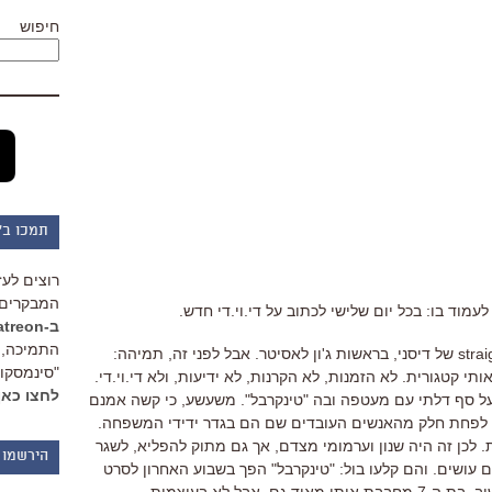
חיפוש
תמכו ב"
רוצים לעז
המבקרים 
מוד בו: בכל יום שלישי לכתוב על די.וי.די חדש.
ב-Patreon
התמיכה, 
והיום: "טינקרבל", הפקת ה-straight-to-DVD של דיסני, בראשות ג'ון לאסיטר. אבל לפני זה, תמיהה:
"סינמסקופ
י קטגורית. לא הזמנות, לא הקרנות, לא ידיעות, ולא די.וי.די.
לחצו כאן
ל סף דלתי עם מעטפה ובה "טינקרבל". משעשע, כי קשה אמנם
בל לפחת חלק מהאנשים העובדים שם הם בגדר ידידי המשפחה.
ות. לכן זה היה שנון וערמומי מצדם, אך גם מתוק להפליא, לשגר
הירשמו 
 עושים. והם קלעו בול: "טינקרבל" הפך בשבוע האחרון לסרט