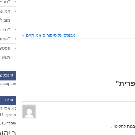
״ספייד
מוביל
״תיכון
מבוסס על סיפורים אמיתיים
»
״האודי
תשע ה
סינמסקו
ascopian
תגים
אבי נ
3D
אוסקר 2011
אוסקר 2015
ות לחלוטין.
ביקו