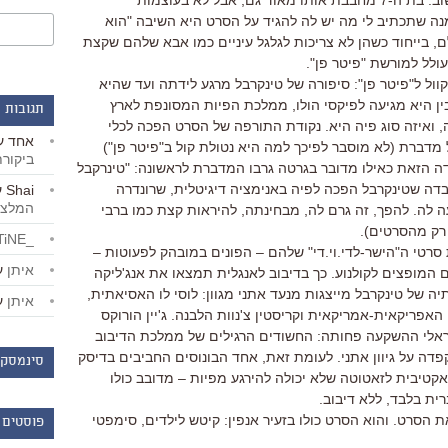
האהוב על בת ה-4. היא צופה בו שוב ושוב. בת ה-7 מחבבת אותו מאוד גם, אבל לא בעוצמות
. (כשביקשתי ממנה שתכתיב לי מה יש לה להגיד על הסרט היא השיבה "הוא
ם, בייחוד כשהן לא צריכות לגלגל עיניים כמו אבא שלהם שקצת
לל למורשת "פיטר פן".
וול ל"פיטר פן": סיפורה של טינקרבל מרגע לידתה ועד שהיא
לבין היא מגיעה לפיקסי הולו, ממלכת הפיות המסונפת לארץ
תגובות 
ה, ואיזה סוג פיה היא. נקודת התורפה של הסרט הפכה לכלי
אחד
ע
 מדברת (לא מוסבר לפיכך למה היא נטולת קול ב"פיטר פן")
ביקור
 הזאת כאילו מדובר בגרטה גרבו המדברת לראשונה: "טינרקבל
 הזיז. גם העובדה שטינקרבל הפכה לפיה באנימציה דיגיטלית, שרונדרה
Shai
ע
המלצו
ה לה. להפך, זה גרם לה, מבחינתה, להיראות קצת כמו ברבי
רק מהסרטים).
_LiBERTiNE_
 סרטי ה"הישר-לדי.וי.די" שלהם – הפונים במובהק לפעוטות –
איתן
ע
המופצים לקולנוע. כך בדיבוב לאנגלית תמצאו את אנג'ליקה
ה של טינקרבל מייצגות מנעד אתני מגוון: לוסי לו האסיאתית,
איתן
ע
אפריקאית-אמריקאית וקריסטין צ'נוות הלבנה. ג'יין הורוקס
שראלי ההשקעה פחותה: החשודים הרגילים של ממלכת הדיבוב
קפדה על גיוון אתני. לעומת זאת, אחד הבונוסים החביבים בדיסק
סינמסקו
קטיבית לזאטוטה שלא יכולה להירגע מפיות – מדובב כולו
ת בלבד, ללא דיבוב.
ת הסרט. והוא הסרט כולו בזעיר אנפין: קיטש לילדים, סימפטי
פוסטים 