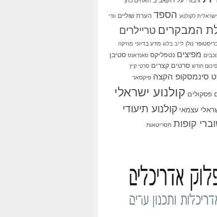
גיבורי על
דוקאביב
האחים כהן
הספד
הערת שוליים
שראלית לקולנוע
וודי
ת המבקרים
טריילרים
ריסטופר נולן
מדע בדיוני
לייב בלוג
מוזיקה
מפיצים
סטיבן
נטפליקס
כבים
סאנדאנס
סרטים קצרים
יכום חודש
סרטי קיץ
 סינמסקופ הקצה
פיקסאר
קולנוע ישראלי
פסקולים
קולנוע תיעודי
שראלי עצמאי
ברי קופות
תסריטאות