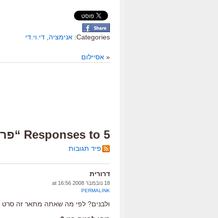
Categories:
אנימציה
,
די.וי.די
«
אסיילום
5 Responses to “פרפרית”
פיד תגובות
דרורית
18 נובמבר 2008 at 16:56
PERMALINK
ולבנים? לפי מה שאתה מתאר זה סרט בנ