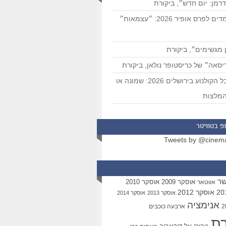
רמן: יום חדש״, ביקורת
המועמדים לפרס אופיר 2026: ״עצמאות״
 מגשימים״, ביקורת
סאה״ של כריסטופר נולאן, ביקורת
פסטיבל הקולנוע בירושלים 2026: שמונה או
מלצות
פ בטוויטר
Tweets by @cinem
שר
אוסקר 2009
אוסקר 2010
אווטאר
אוסקר 2012
אוסקר 2013
אוסקר 2014
אנימציה
ארבעה כוכבים
רת