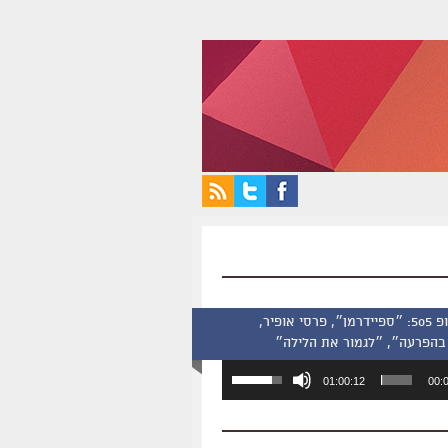
סינמסקופ 505: ״ספיידרמן״, פרסי אופיר,
בהפרעה״, ״לגמור את הלילה״
השתמש
01:00:12
00:
במקש
למעלה/למטה
כדי