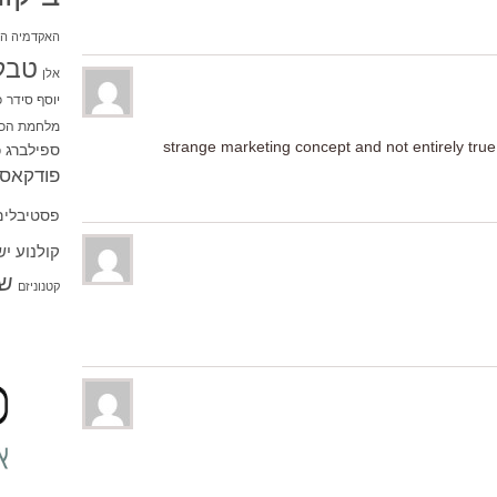
האקדמיה הי
טבל
אלן
יוסף סידר
כ
מלחמת הכו
strange marketing concept and not entirely true
ספילברג
ס
פודקאסט
פסטיבלים
קולנוע י
שו
קטנוניזם