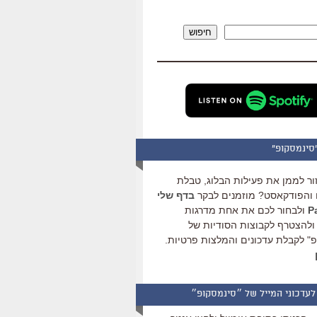
להגביר
או
חיפוש
להנמיך
עוצמת
שמע.
סינמסקופ"
ור לממן את פעילות הבלוג, טבלת
והפודקאסט? מוזמנים לבקר
בדף שלי
ולבחור לכם את אחת מדרגות
ולהצטרף לקבוצות הסודיות של
" לקבלת עדכונים והמלצות פרטיות.
לעדכוני המייל של ״סינמסקופ״