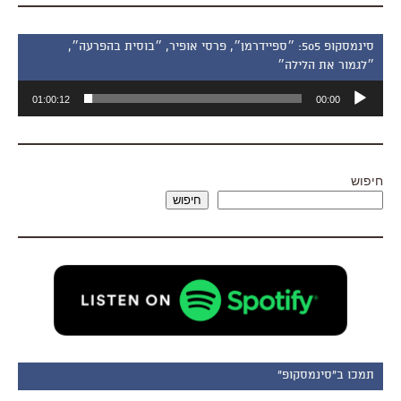
סינמסקופ 505: ״ספיידרמן״, פרסי אופיר, ״בוסית בהפרעה״,
״לגמור את הלילה״
נגן
01:00:12
00:00
אודיו
חיפוש
חיפוש
תמכו ב"סינמסקופ"