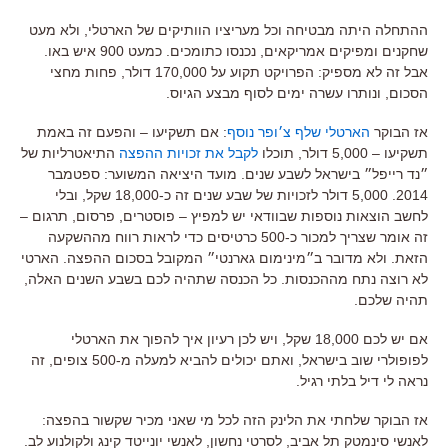
ההתחלה היתה מבטיחה וכל מעריציו הוותיקים של הארטלי, ולא מעט
שחקנים ומפיקים אמריקאים, נכנסו כתומכים. כמעט 900 איש באו.
אבל זה לא מספיק: הפרויקט תקוע על 170,000 דולר, פחות מחצי
הסכום, ונותרו עשרה ימים לסוף מבצע הגיוס.
אז הבוקר
הארטלי שלף צ׳ופר נוסף
: אם תשקיעו – והפעם זה באמת
תשקיעו
– 5,000 דולר, תוכלו
לקבל את זכויות ההפצה
התיאטרליות של
״נד רייפל״ בישראל לשבע שנים. מועד היציאה המשוער: ספטמבר
2014. 5,000 דולר לזכויות של שבע שנים זה כ-18,000 שקל, ובלי
לחשב הוצאות נוספות שבוודאי יש למפיץ – פוסטרים, פרסום, תרגום –
זה אומר שצריך למכור כ-500 כרטיסים כדי לראות רווח מההשקעה
הזאת. ולא מדובר ב״מינימום גארנטי״ המקובל בסכום ההפצה. הארטי
לא רוצה נתח מההכנסות. כל הכנסה שתהיה לכם בשבע השנים האלה,
תהיה שלכם.
אם יש לכם 18,000 שקל, ויש לכן רעיון איך להפוך את הארטלי
לפופולרי שוב בישראל, ואתם יכולים להביא למעלה מ-500 צופים, זה
נראה לי דיל בלתי רגיל.
אז הבוקר שלחתי את הלינק הזה לכל מי שאני מכיר שקשור בהפצה:
לאנשי סינמטק תל אביב, לסרטי נחשון, לאנשי יונייטד קינג ולקולנוע לב.