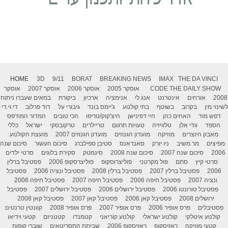
HOME
3D
9/11
BORAT
BREAKING NEWS
IMAX
THE DA VINCI
THE DAILY SHOW
CODE
אוסקר 2005
אוסקר 2006
אוסקר 2007
אוסקר
2008
אורחים
אינטרנט
אנג לי
אנימציה
ארכיון
ביקורת
במאים שעברו ניתוח
לשינוי מין
בקרוב
בשוטף
בתי קולנוע
ג'יימס בונד
גיבורי על
דוד פרלוב
די.וי.די
דפש מוד
האחים כהן
היי דפינישן
היצ'קוק/טריפו
הכי טובים
המדור המודפס
הספד
וודי אלן
טלוויזיה
טעויות תרגום
טריילרים
טרקובסקי
ישראל
כללי
מאבק היוצרים
מוזיקה
מועדון הגנוזים
מועדון הגנוזים 2007
מועצת הקולנוע
מפיצים
מר משיב
ניו יורק
סאנדאנס
סטיבן ספילברג
סיכום העשור
סיכום שנה
2006
סיכום שנה 2007
סיכום שנה 2008
סינמטק
סקירת בלוגים
סרטי ילדים
סרטי קיץ
סתם
פול מקרטני
פוליצרוסקופ
פוליצרסקופ 2006
פסטיבל ברלין
2006
פסטיבל ברלין 2007
פסטיבל ברלין 2008
פסטיבל ונציה 2006
פסטיבל
ונציה 2007
פסטיבל חיפה 2006
פסטיבל חיפה 2007
פסטיבל חיפה 2008
פסטיבל טורונטו 2006
פסטיבל ירושלים 2006
פסטיבל ירושלים 2007
פסטיבל
ירושלים 2008
פסטיבל קאן 2006
פסטיבל קאן 2007
פסטיבל קאן 2008
פסטיבלים
פרס אופיר 2006
פרס אופיר 2007
פרס אופיר 2008
קוונטין טרנטינו
קולנוע איטלקי
קולנוע ישראלי
קולנוע קוריאני
קטמנדו
קטנוניזם
קטעי וידיאו
קטעי מוזיקה
ראזיסקופ
ראזיסקופ 2006
שביתת התסריטאים
שוברי קופות