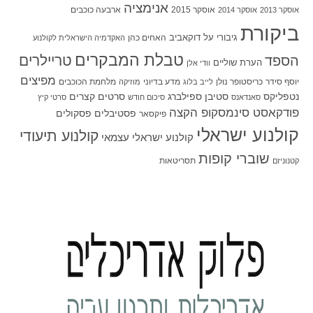
אנימציה
אוסקר 2015
ארבעה כוכבים
אוסקר 2013
אוסקר 2014
ביקורת
גיבורי על
דוקאביב
האחים כהן
האקדמיה הישראלית לקולנוע
טבלת המבקרים
טריילרים
הספד
הערת שוליים
וודי אלן
מפיצים
יוסף סידר
כריסטופר נולן
מדע בדיוני
מלחמת הכוכבים
לייב בלוג
מוזיקה
סטיבן ספילברג
סרטים קצרים
נטפליקס
סאנדאנס
סיכום חודש
סרטי קיץ
פודקאסט סינמסקופ הקצה
פסטיבלים
פסקולים
פיקסאר
קולנוע ישראלי
קולנוע תיעודי
קולנוע ישראלי עצמאי
שוברי קופות
תסריטאות
קטנוניזם