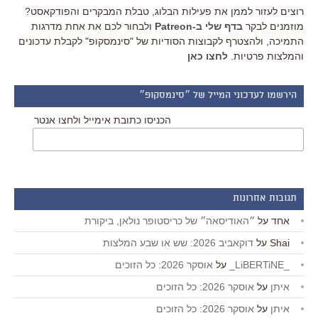
רוצים לעזור לממן את פעילות הבלוג, טבלת המבקרים והפודקאסט?
מוזמנים לבקר
בדף שלי ב-Patreon
ולבחור לכם את אחת מדרגות
התמיכה, ולהצטרף לקבוצות הסודיות של "סינמסקופ" לקבלת עדכונים
והמלצות פרטיות.
לחצו כאן
הירשמו לעדכוני המייל של ״סינמסקופ״
הכניסו כתובת אימייל ולחצו אנטר
תגובות אחרונות
אחד
על
״האודיסאה״ של כריסטופר נולאן, ביקורת
Shai
על
דוקאביב 2026: שש או שבע המלצות
_LiBERTiNE_
על
אוסקר 2026: כל הזוכים
איתן
על
אוסקר 2026: כל הזוכים
איתן
על
אוסקר 2026: כל הזוכים