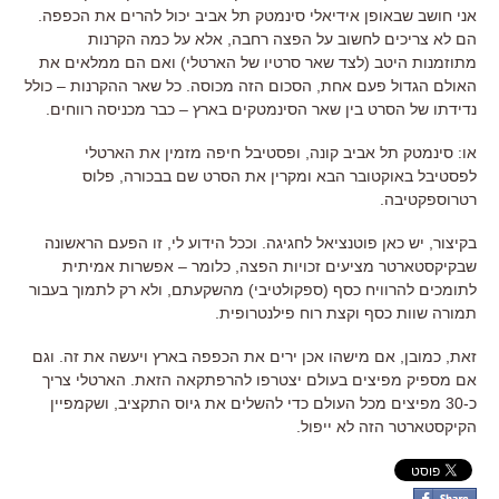
אני חושב שבאופן אידיאלי סינמטק תל אביב יכול להרים את הכפפה.
הם לא צריכים לחשוב על הפצה רחבה, אלא על כמה הקרנות
מתוזמנות היטב (לצד שאר סרטיו של הארטלי) ואם הם ממלאים את
האולם הגדול פעם אחת, הסכום הזה מכוסה. כל שאר ההקרנות – כולל
נדידתו של הסרט בין שאר הסינמטקים בארץ – כבר מכניסה רווחים.
או: סינמטק תל אביב קונה, ופסטיבל חיפה מזמין את הארטלי
לפסטיבל באוקטובר הבא ומקרין את הסרט שם בבכורה, פלוס
רטרוספקטיבה.
בקיצור, יש כאן פוטנציאל לחגיגה. וככל הידוע לי, זו הפעם הראשונה
שבקיקסטארטר מציעים זכויות הפצה, כלומר – אפשרות אמיתית
לתומכים להרוויח כסף (ספקולטיבי) מהשקעתם, ולא רק לתמוך בעבור
תמורה שוות כסף וקצת רוח פילנטרופית.
זאת, כמובן, אם מישהו אכן ירים את הכפפה בארץ ויעשה את זה. וגם
אם מספיק מפיצים בעולם יצטרפו להרפתקאה הזאת. הארטלי צריך
כ-30 מפיצים מכל העולם כדי להשלים את גיוס התקציב, ושקמפיין
הקיקסטארטר הזה לא ייפול.